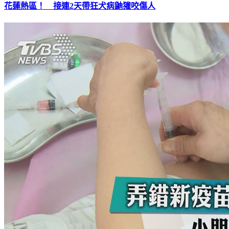
花蓮熱區！ 接連2天帶狂犬病鼬獾咬傷人