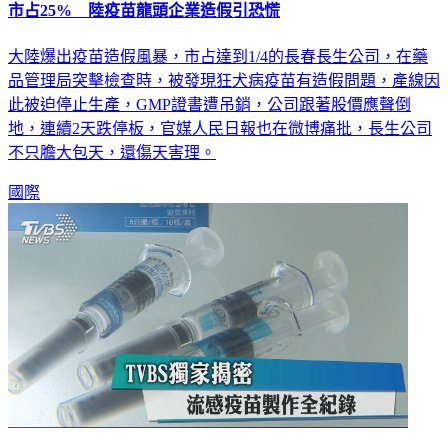
市占25% 陸疫苗龍頭企業造假引恐慌
大陸爆出疫苗造假風暴，市占達到1/4的長春長生公司，在藥
品管理局突擊檢查時，被發現狂犬病疫苗有造假問題，產線因
此被迫停止生產，GMP證書遭吊銷，公司跟著股價應聲倒
地，連續2天跌停板，官媒人民日報也在微博痛批，長生公司
不只膽大包天，還傷天害理。
國際