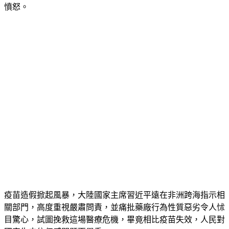
憤怒。
疫苗造假掀起風暴，大陸國家主席習近平遠在非洲跨海指示相
關部門，高度重視嚴肅問責，並痛批藥廠行為性質惡劣令人怵
目驚心，試圖挽救這場醫療危機，畢竟相比疫苗失效，人民對