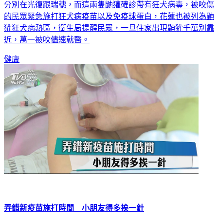
分別在光復跟瑞穗，而這兩隻鼬獾確診帶有狂犬病毒，被咬傷
的民眾緊急施打狂犬病疫苗以及免疫球蛋白，花蓮也被列為鼬
獾狂犬病熱區，衛生局提醒民眾，一旦住家出現鼬獾千萬別靠
近，萬一被咬儘速就醫。
健康
弄錯新疫苗施打時間 小朋友得多挨一針