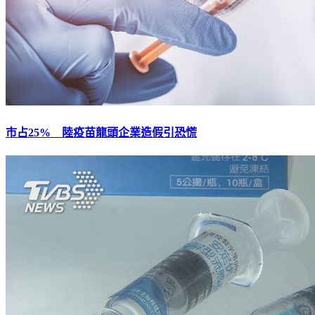
市占25% 陸疫苗龍頭企業造假引恐慌