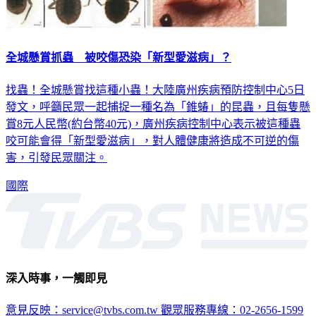
全城懸賞抓蟲 被咬傷恐染「新型愛滋病」？
找蟲！全城懸賞找這種小蟲！大陸廣州疾病預防控制中心5日
發文，呼籲民眾一起捕捉一種名為「錐蝽」的昆蟲，且每隻懸
賞8元人民幣(約台幣40元)，廣州疾病控制中心表示被這種蟲
咬可能會得「新型愛滋病」，對人體健康將造成不可逆的傷
害，引發民眾關注。
國際
深入時事，一觸即見
意見反映：service@tvbs.com.tw
觀眾服務專線：02-2656-1599