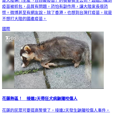
是大陸專門生產「百白破疫苗」的長春長生公司，超過25萬劑
疫苗被抓包，品質有問題，恐怕有副作用，讓大陸家長很恐
慌。微博甚至有網友說，除了香港，也想到台灣打疫苗，就是
不想打大陸的國產疫苗。
國際
花蓮熱區！ 接連2天帶狂犬病鼬獾咬傷人
花蓮的民眾可要提高警覺了，接連2天發生鼬獾咬傷人事件，