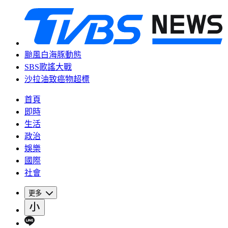
颱風白海豚動態
SBS歌謠大戰
沙拉油致癌物超標
首頁
即時
生活
政治
娛樂
國際
社會
更多