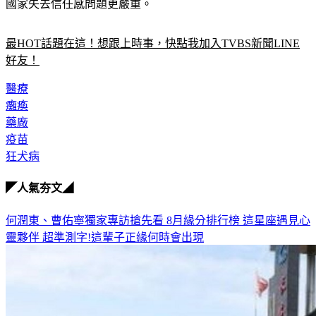
國家失去信任感問題更嚴重。
最HOT話題在這！想跟上時事，快點我加入TVBS新聞LINE
好友！
醫療
癱瘓
藥廠
疫苗
狂犬病
◤人氣夯文◢
何潤東、曹佑寧獨家專訪搶先看
8月緣分排行榜 這星座遇見心
靈夥伴
超準測字!這輩子正緣何時會出現