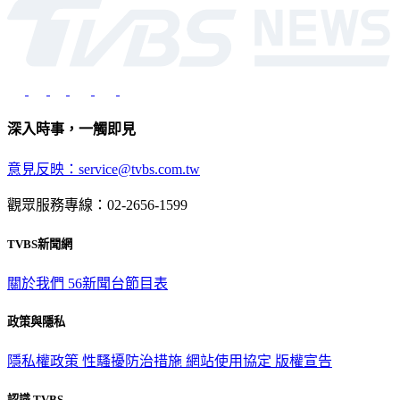
深入時事，一觸即見
意見反映：service@tvbs.com.tw
觀眾服務專線：02-2656-1599
TVBS新聞網
關於我們
56新聞台節目表
政策與隱私
隱私權政策
性騷擾防治措施
網站使用協定
版權宣告
認識 TVBS