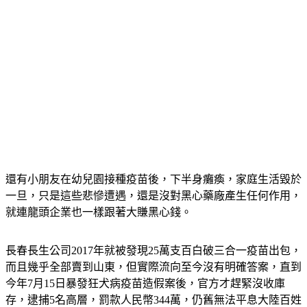
還有小朋友在幼兒園接種疫苗後，下半身癱瘓，家庭生活毀於
一旦，只是這些悲慘遭遇，還是沒對黑心藥廠產生任何作用，
就連龍頭企業也一樣跟著大賺黑心錢。
長春長生公司2017年就被發現25萬支百白破三合一疫苗出包，
而且幾乎全部賣到山東，但實際流向至今沒有明確答案，直到
今年7月15日暴發狂犬病疫苗造假案後，官方才趕緊沒收庫
存，逮捕5名高層，罰款人民幣344萬，仍舊無法平息大陸百姓