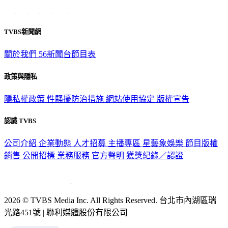
TVBS新聞網
關於我們
56新聞台節目表
政策與隱私
隱私權政策
性騷擾防治措施
網站使用協定
版權宣告
認識 TVBS
公司介紹
企業動態
人才招募
主播專區
星藝象娛樂
節目版權
銷售
公開招標
業務服務
官方聲明
獲獎紀錄／認證
2026 © TVBS Media Inc. All Rights Reserved. 台北市內湖區瑞
光路451號 | 聯利媒體股份有限公司