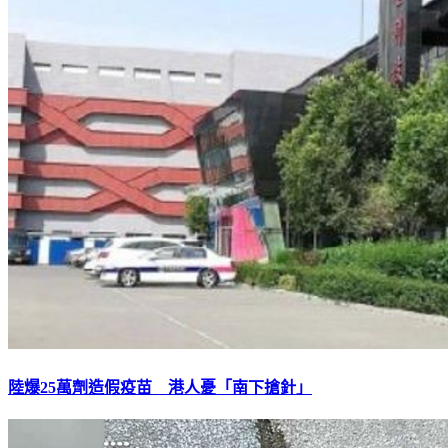
陸爆25萬劑造假疫苗 港人憂「南下搶針」