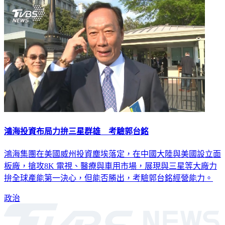
鴻海投資布局力拚三星群雄 考驗郭台銘
鴻海集團在美國威州投資塵埃落定，在中國大陸與美國設立面
板廠，搶攻8K 電視、醫療與車用市場，展現與三星等大廠力
拚全球產能第一決心，但能否勝出，考驗郭台銘經營能力。
政治