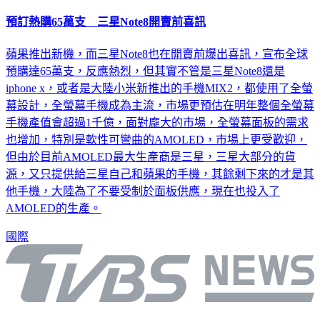
預訂熱購65萬支 三星Note8開賣前喜訊
蘋果推出新機，而三星Note8也在開賣前爆出喜訊，宣布全球
預購達65萬支，反應熱烈，但其實不管是三星Note8還是
iphone x，或者是大陸小米新推出的手機MIX2，都使用了全螢
幕設計，全螢幕手機成為主流，市場更預估在明年整個全螢幕
手機產值會超過1千億，面對龐大的市場，全螢幕面板的需求
也增加，特別是軟性可彎曲的AMOLED，市場上更受歡迎，
但由於目前AMOLED最大生產商是三星，三星大部分的貨
源，又只提供給三星自己和蘋果的手機，其餘剩下來的才是其
他手機，大陸為了不要受制於面板供應，現在也投入了
AMOLED的生產。
國際