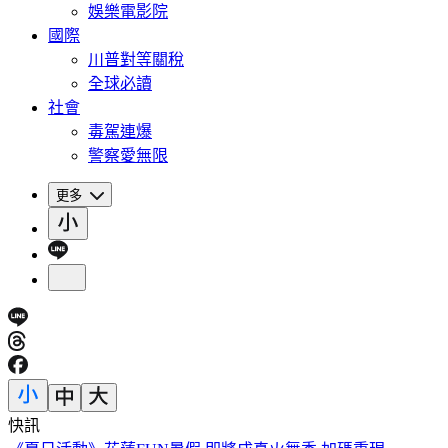
娛樂電影院
國際
川普對等關稅
全球必讀
社會
毒駕連爆
警察愛無限
更多
快訊