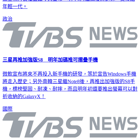
年輕一代。
政治
三星再推加強版S8 明年加碼推可摺疊手機
微軟宣布將來不再投入新手機的研發，等於宣告Windows手機
將走入歷史；另外南韓三星繼Note8後，再推出加強版的S8手
機，標榜堅固、耐凍、耐摔，而且明年初還要推出螢幕可以對
折收納的GalaxyX！
國際