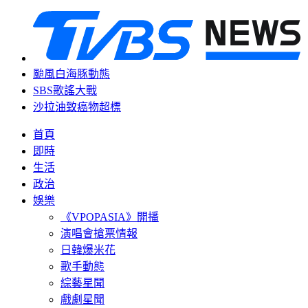
颱風白海豚動態
SBS歌謠大戰
沙拉油致癌物超標
首頁
即時
生活
政治
娛樂
《VPOPASIA》開播
演唱會搶票情報
日韓爆米花
歌手動態
綜藝星聞
戲劇星聞