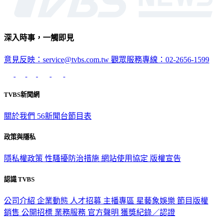
深入時事，一觸即見
意見反映：service@tvbs.com.tw
觀眾服務專線：02-2656-1599
TVBS新聞網
關於我們
56新聞台節目表
政策與隱私
隱私權政策
性騷擾防治措施
網站使用協定
版權宣告
認識 TVBS
公司介紹
企業動態
人才招募
主播專區
星藝象娛樂
節目版權
銷售
公開招標
業務服務
官方聲明
獲獎紀錄／認證