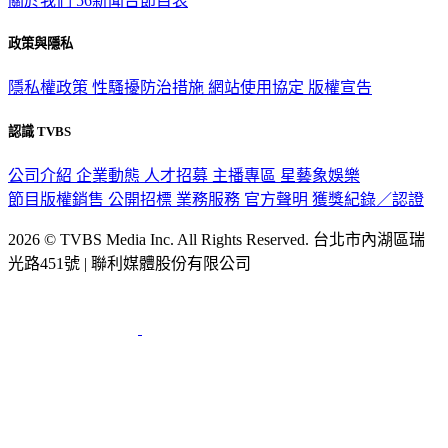
關於我們
56新聞台節目表
政策與隱私
隱私權政策
性騷擾防治措施
網站使用協定
版權宣告
認識 TVBS
公司介紹
企業動態
人才招募
主播專區
星藝象娛樂
節目版權銷售
公開招標
業務服務
官方聲明
獲獎紀錄／認證
2026 © TVBS Media Inc. All Rights Reserved. 台北市內湖區瑞
光路451號 | 聯利媒體股份有限公司