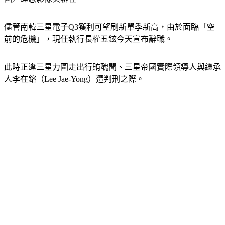
儘管南韓三星電子Q3獲利可望刷新單季新高，由於面臨「空
前的危機」，現任執行長權五鉉今天宣布辭職。
此時正逢三星力圖走出行賄醜聞、三星帝國實際領導人與繼承
人李在鎔（Lee Jae-Yong）遭判刑之際。