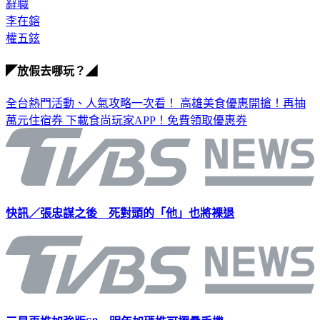
辭職
李在鎔
權五鉉
◤放假去哪玩？◢
全台熱門活動、人氣攻略一次看！
高雄美食優惠開搶！再抽
萬元住宿券
下載食尚玩家APP！免費領取優惠券
快訊／張忠謀之後 死對頭的「他」也將裸退