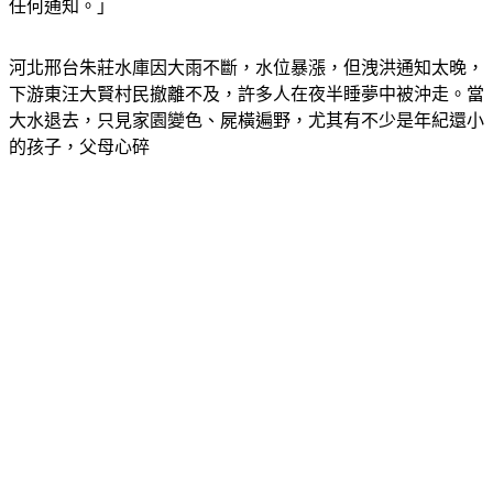
任何通知。」
河北邢台朱莊水庫因大雨不斷，水位暴漲，但洩洪通知太晚，
下游東汪大賢村民撤離不及，許多人在夜半睡夢中被沖走。當
大水退去，只見家園變色、屍橫遍野，尤其有不少是年紀還小
的孩子，父母心碎