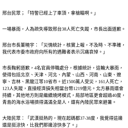
邢台民眾；「特警已經上了車頂，拿槍瞄啊。」
一場暴雨，人為疏失導致邢台38人死亡失蹤，市長出面道歉。
邢台市長董曉宇：「災情統計，核實上報，不及時、不準確，
我代表市委市政府向所有的遇難者表示沉痛哀悼。」
市長鞠躬道歉，4名官員停職處分，根據統計，這輪大暴雨，
使得包括北京、天津、河北、內蒙、山西、河南、山東、遼
寧、吉林、黑龍江等10省市。近1500萬人受災，161人死亡，
123人失蹤，直接經濟損失相當台幣1219億元。北方暴雨還會
持續，其他地方則是繼續燒烤模式，局部地區更會超過40度，
青島的海水浴場擠得滿滿全是人，還有內陸民眾來避暑。
大陸民眾：「武漢挺熱的，現在起碼都37-38度，我覺得這邊
還是挺涼快，比我們那邊涼快多了。」