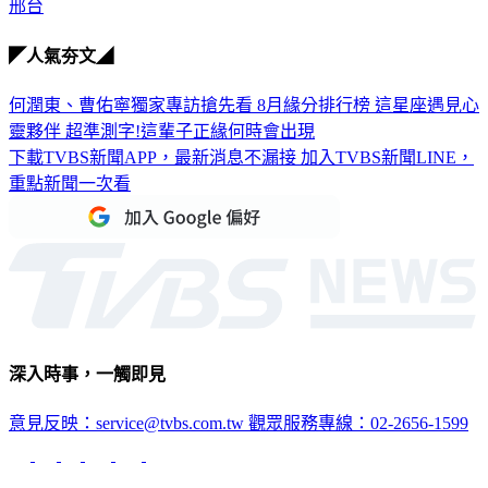
邢台
◤人氣夯文◢
何潤東、曹佑寧獨家專訪搶先看
8月緣分排行榜 這星座遇見心
靈夥伴
超準測字!這輩子正緣何時會出現
下載TVBS新聞APP，最新消息不漏接
加入TVBS新聞LINE，
重點新聞一次看
深入時事，一觸即見
意見反映：service@tvbs.com.tw
觀眾服務專線：02-2656-1599