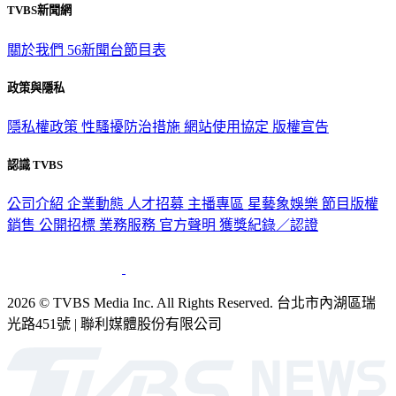
TVBS新聞網
關於我們
56新聞台節目表
政策與隱私
隱私權政策
性騷擾防治措施
網站使用協定
版權宣告
認識 TVBS
公司介紹
企業動態
人才招募
主播專區
星藝象娛樂
節目版權
銷售
公開招標
業務服務
官方聲明
獲獎紀錄／認證
2026 © TVBS Media Inc. All Rights Reserved. 台北市內湖區瑞
光路451號 | 聯利媒體股份有限公司