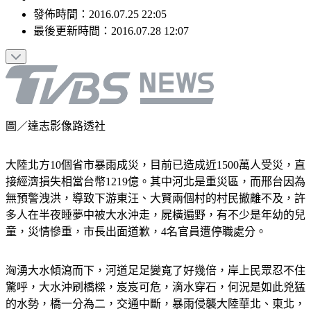
發佈時間：
2016.07.25 22:05
最後更新時間：
2016.07.28 12:07
圖／達志影像路透社
大陸北方10個省市暴雨成災，目前已造成近1500萬人受災，直
接經濟損失相當台幣1219億。其中河北是重災區，而邢台因為
無預警洩洪，導致下游東汪、大賢兩個村的村民撤離不及，許
多人在半夜睡夢中被大水沖走，屍橫遍野，有不少是年幼的兒
童，災情慘重，市長出面道歉，4名官員遭停職處分。
洶湧大水傾瀉而下，河道足足變寬了好幾倍，岸上民眾忍不住
驚呼，大水沖刷橋樑，岌岌可危，滴水穿石，何況是如此兇猛
的水勢，橋一分為二，交通中斷，暴雨侵襲大陸華北、東北，