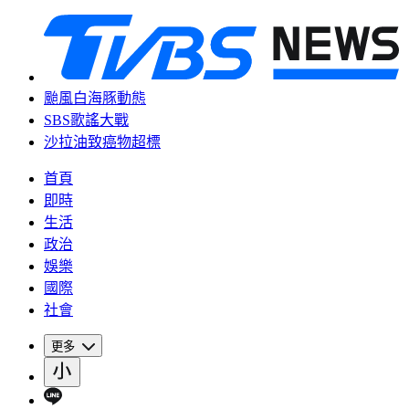
颱風白海豚動態
SBS歌謠大戰
沙拉油致癌物超標
首頁
即時
生活
政治
娛樂
國際
社會
更多