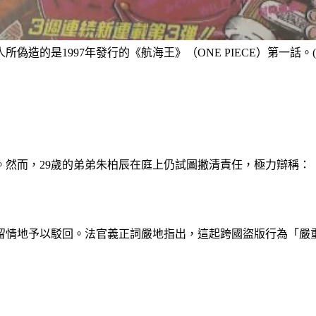
所偽造的是1997年發行的《航海王》（ONE PIECE）第一話。
。然而，29歲的弟弟朱柏辰在庭上仍試圖撇清責任，極力辯稱：
留情地予以駁回。法官義正詞嚴地指出，這起跨國盜版行為「嚴