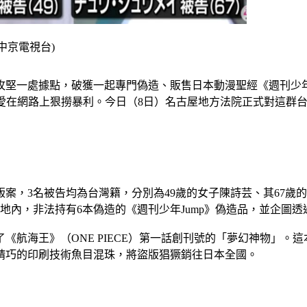
中京電視台)
堅一處據點，破獲一起專門偽造、販售日本動漫聖經《週刊少年J
絲的熱愛在網路上狠撈暴利。今日（8日）名古屋地方法院正式對這
案，3名被告均為台灣籍，分別為49歲的女子陳詩芸、其67歲
地內，非法持有6本偽造的《週刊少年Jump》偽造品，並企圖
了《航海王》（ONE PIECE）第一話創刊號的「夢幻神物」
精巧的印刷技術魚目混珠，將盜版猖獗銷往日本全國。