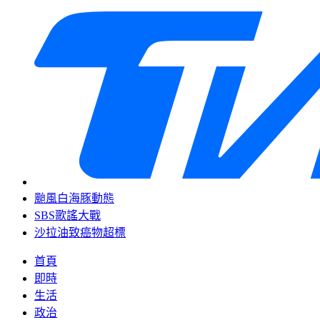
颱風白海豚動態
SBS歌謠大戰
沙拉油致癌物超標
首頁
即時
生活
政治