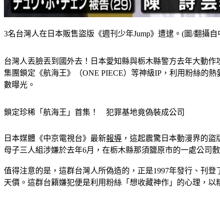
3名台灣人在日本販售盜版《週刊少年Jump》遭逮。(圖/翻攝自
台灣人丟臉丟到國外去！日本愛知縣與栃木縣警方去年大動作攻
集團鎖定《航海王》（ONE PIECE）等神級IP，利用粉
數曝光。
鎖定珍稀「航海王」首集！　犯罪基地竟偽裝成公司
日本媒體《中京電視台》最新
報導
，這起震驚日本動漫界的盜版
母子三人組涉嫌於去年6月，在栃木縣那須鹽原市的一處公司敷
值得注意的是，這群台灣人所偽造的，正是1997年發行、刊登
天價。這群台籍嫌犯便是利用粉絲「想收藏神作」的心理，以