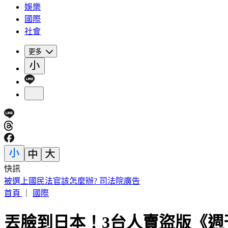
娛樂
國際
社會
更多
快訊
被選上國民法官該怎麼辦? 司法院廣告
首頁
｜
國際
丟臉到日本！3台人賣盜版《週