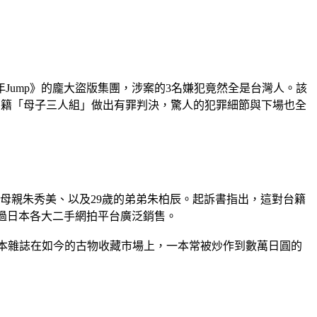
ump》的龐大盜版集團，涉案的3名嫌犯竟然全是台灣人。該
群台籍「母子三人組」做出有罪判決，驚人的犯罪細節與下場也全
的母親朱秀美、以及29歲的弟弟朱柏辰。起訴書指出，這對台籍
透過日本各大二手網拍平台廣泛銷售。
。這本雜誌在如今的古物收藏市場上，一本常被炒作到數萬日圓的