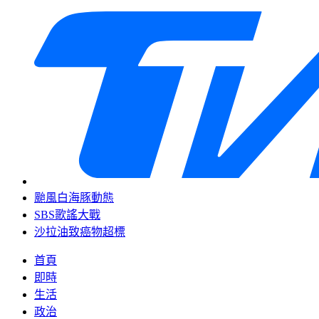
颱風白海豚動態
SBS歌謠大戰
沙拉油致癌物超標
首頁
即時
生活
政治