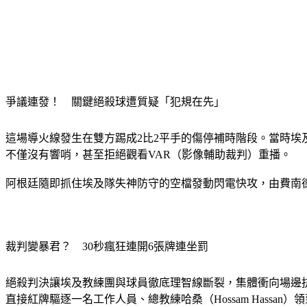
爭議連發！　關鍵絕殺球遭質疑「犯規在先」
這場導火線發生在雙方踢成2比2平手的傷停補時階段。當時埃及球
不僅沒有響哨，甚至拒絕觀看VAR（影像輔助裁判）重播。
阿根廷隨即抓住埃及隊失神防守的空檔發動閃電快攻，由費南德斯
裁判變暴君？　30秒瘋狂連開6張牌連坐罰
絕殺判決讓埃及教練團與球員徹底理智線斷裂，集體衝向場邊
直接紅牌驅逐一名工作人員、總教練哈桑（Hossam Hass