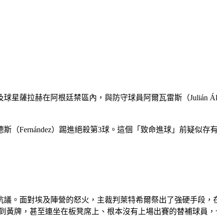
星薩拉赫在阿根廷禁區內，與防守球員阿爾瓦雷斯（Julián Á
（Fernández）踢進絕殺第3球。這個「致命進球」前疑似
抗議。面對埃及陣營的怒火，主裁判萊特希爾祭出了強硬手段，
an）領到黃牌，甚至連坐在板凳席上、根本沒有上場出賽的替補球員