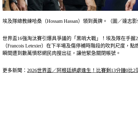
埃及隊總教練哈桑（Hossam Hassan）領到黃牌。（圖／達志
世界盃16強淘汰賽引爆具爭議的「黑哨大戰」！埃及隊在手握2
（Francois Letexier）在下半場及傷停補時階段的
瞬間遭到數萬憤怒網民肉搜出征，讓他緊急關閉帳號。
更多新聞：
2026世界盃／阿根廷絕處逢生！比賽剩13分鐘0比