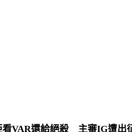
拒看VAR還給絕殺 主審IG遭出