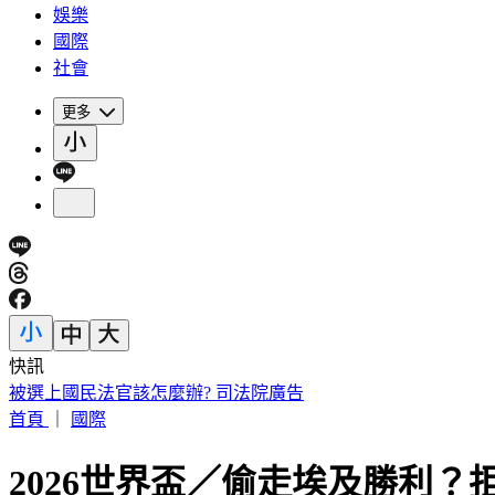
娛樂
國際
社會
更多
快訊
被選上國民法官該怎麼辦? 司法院廣告
首頁
｜
國際
2026世界盃／偷走埃及勝利？