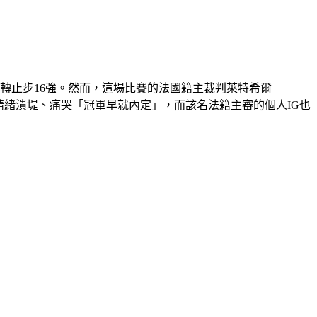
逆轉止步16強。然而，這場比賽的法國籍主裁判萊特希爾
鏡頭前情緒潰堤、痛哭「冠軍早就內定」，而該名法籍主審的個人IG也