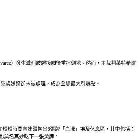
lvarez）發生激烈肢體接觸後重摔倒地。然而，主裁判萊特希爾
存有犯規嫌疑卻未被處理，成為全場最大引爆點。
在短短時間內
連續掏出6張牌
「血洗」埃及休息區，其中包括：
，也莫名其妙吃下一張黃牌。