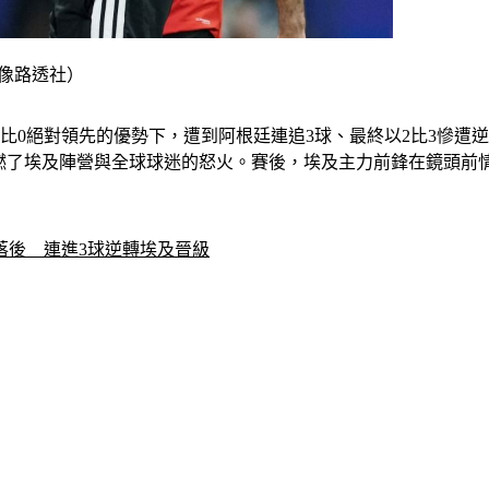
影像路透社）
比0絕對領先的優勢下，遭到阿根廷連追3球、最終以2比3慘遭
吹判尺度，點燃了埃及陣營與全球球迷的怒火。賽後，埃及主力前鋒在
2落後　連進3球逆轉埃及晉級