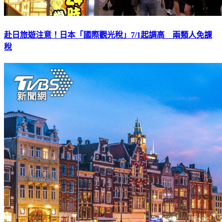
赴日旅遊注意！日本「國際觀光稅」7/1起調高 兩類人免課
稅