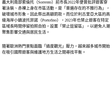
義大利南部索倫托（Sorrento）前市長2022年便曾批評遊客穿
著泳裝、赤裸上身在市區活動，是「普遍存在的不雅行為」，
破壞城市形象，因此祭出高額罰款。而位於利古里亞大區的高
級海岸小鎮波托菲諾（Portofino），2023年也禁止遊客在特定
區域長時間停留拍照自拍，設置「禁止逗留區」，以避免人潮
聚集影響交通與居民生活。
隨著歐洲熱門景點面臨「過度觀光」壓力，越來越多城市開始
在吸引國際遊客與維護地方生活之間尋找平衡。