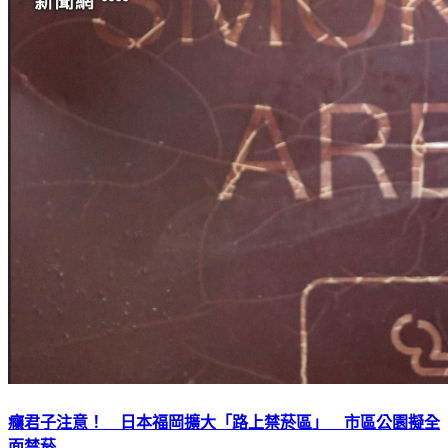
癮君子注意！ 日本福岡擴大「路上禁菸區」 市區公園擬全
面禁菸