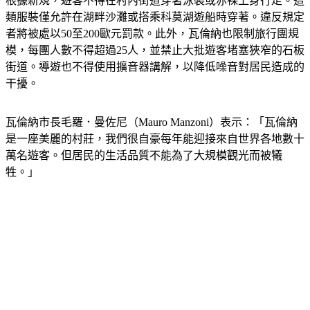
根據新規，遊客不得在村內街道穿著泳裝或赤裸上身行走。這
類服裝僅允許在湖畔沙灘或搭乘科莫湖遊船時穿著。違反規定
者將被處以50至200歐元罰款。此外，瓦倫納也限制旅行團規
模，每團人數不得超過25人，並禁止大批遊客堵塞狹窄的石板
街道。導遊也不得使用擴音器講解，以降低噪音對居民造成的
干擾。
瓦倫納市長毛羅．曼佐尼（Mauro Manzoni）表示：「瓦倫納
是一座美麗的村莊，我們很自豪每年能迎接來自世界各地數十
萬名遊客。但居民的生活品質不能為了大規模觀光而被犧
牲。」