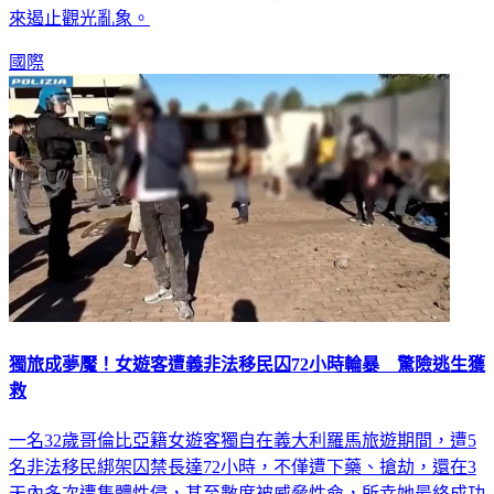
來遏止觀光亂象。
國際
獨旅成夢魘！女遊客遭義非法移民囚72小時輪暴 驚險逃生獲
救
一名32歲哥倫比亞籍女遊客獨自在義大利羅馬旅遊期間，遭5
名非法移民綁架囚禁長達72小時，不僅遭下藥、搶劫，還在3
天內多次遭集體性侵，甚至數度被威脅性命，所幸她最終成功