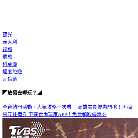
觀光
義大利
裸體
罰款
科莫湖
過度旅遊
瓦倫納
◤放假去哪玩？◢
全台熱門活動、人氣攻略一次看！
高雄美食優惠開搶！再抽
萬元住宿券
下載食尚玩家APP！免費領取優惠券