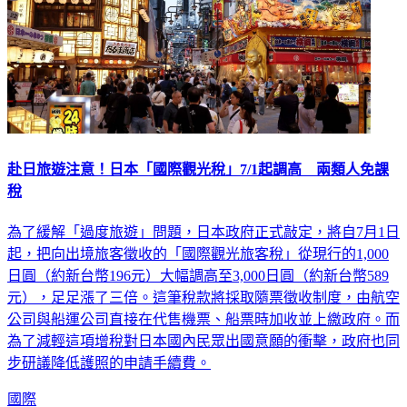
赴日旅遊注意！日本「國際觀光稅」7/1起調高 兩類人免課
稅
為了緩解「過度旅遊」問題，日本政府正式敲定，將自7月1日
起，把向出境旅客徵收的「國際觀光旅客稅」從現行的1,000
日圓（約新台幣196元）大幅調高至3,000日圓（約新台幣589
元），足足漲了三倍。這筆稅款將採取隨票徵收制度，由航空
公司與船運公司直接在代售機票、船票時加收並上繳政府。而
為了減輕這項增稅對日本國內民眾出國意願的衝擊，政府也同
步研議降低護照的申請手續費。
國際