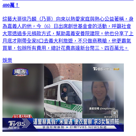
400萬！
綜藝大哥徐乃麟（乃哥）向來以熱愛家庭與熱心公益著稱，身
為嘉義人的他，今（6）日出席創世基金會的活動，呼籲社會
大眾透過多元捐款方式，幫助嘉義安養院建院。他也分享了上
月底才剛帶全家8口去義大利旅遊，不只做商務艙，他更霸氣
買單，包辦所有費用，總計花費高達新台幣三、四百萬元。
娛樂