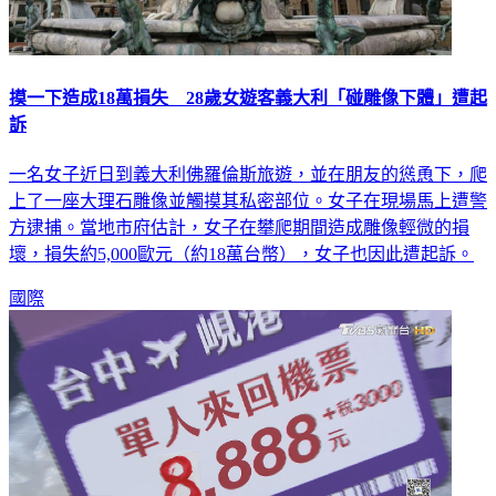
摸一下造成18萬損失 28歲女遊客義大利「碰雕像下體」遭起
訴
一名女子近日到義大利佛羅倫斯旅遊，並在朋友的慫恿下，爬
上了一座大理石雕像並觸摸其私密部位。女子在現場馬上遭警
方逮捕。當地市府估計，女子在攀爬期間造成雕像輕微的損
壞，損失約5,000歐元（約18萬台幣），女子也因此遭起訴。
國際