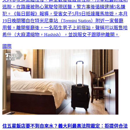
逃脫，在路邊被熱心駕駛發現送醫，警方事後循線逮捕5名嫌
犯。《每日郵報》報導，受害女子5月9日抵達羅馬旅遊，本月
19日晚間獨自在特米尼車站（Termini Station）附近一家餐廳
用餐。離開餐廳後，一名陌生男子上前搭訕，聲稱可以販售哈
希什（大麻濃縮物，Hashish），並說服女子跟隨他離開。
國際
住五星飯店要不到自來水？義大利最高法院裁定：拒提供合法