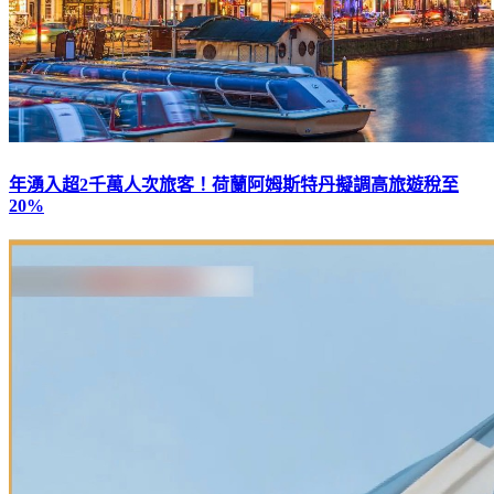
年湧入超2千萬人次旅客！荷蘭阿姆斯特丹擬調高旅遊稅至
20%