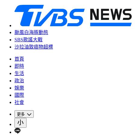
颱風白海豚動態
SBS歌謠大戰
沙拉油致癌物超標
首頁
即時
生活
政治
娛樂
國際
社會
更多