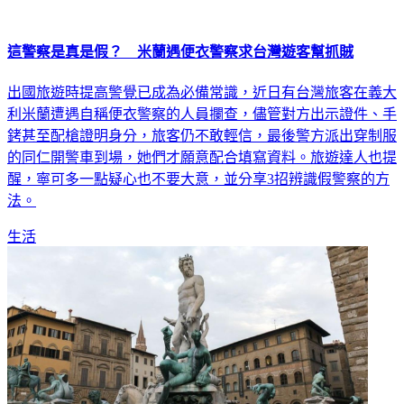
這警察是真是假？ 米蘭遇便衣警察求台灣遊客幫抓賊
出國旅遊時提高警覺已成為必備常識，近日有台灣旅客在義大
利米蘭遭遇自稱便衣警察的人員攔查，儘管對方出示證件、手
銬甚至配槍證明身分，旅客仍不敢輕信，最後警方派出穿制服
的同仁開警車到場，她們才願意配合填寫資料。旅遊達人也提
醒，寧可多一點疑心也不要大意，並分享3招辨識假警察的方
法。
生活