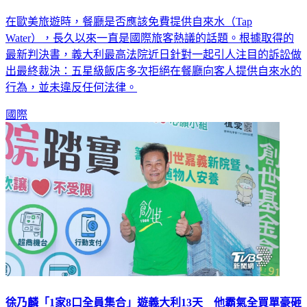
在歐美旅遊時，餐廳是否應該免費提供自來水（Tap
Water），長久以來一直是國際旅客熱議的話題。根據取得的
最新判決書，義大利最高法院近日針對一起引人注目的訴訟做
出最終裁決：五星級飯店多次拒絕在餐廳向客人提供自來水的
行為，並未違反任何法律。
國際
徐乃麟「1家8口全員集合」遊義大利13天 他霸氣全買單豪砸