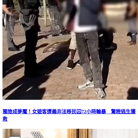
獨旅成夢魘！女遊客遭義非法移民囚72小時輪暴 驚險逃生獲
救