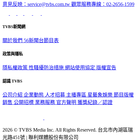
意見反映：service@tvbs.com.tw
觀眾服務專線：02-2656-1599
TVBS新聞網
關於我們
56新聞台節目表
政策與隱私
隱私權政策
性騷擾防治措施
網站使用協定
版權宣告
認識 TVBS
公司介紹
企業動態
人才招募
主播專區
星藝象娛樂
節目版權
銷售
公開招標
業務服務
官方聲明
獲獎紀錄／認證
2026 © TVBS Media Inc. All Rights Reserved. 台北市內湖區瑞
光路451號 | 聯利媒體股份有限公司