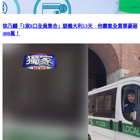
徐乃麟「1家8口全員集合」遊義大利13天 他霸氣全買單豪砸
400萬！