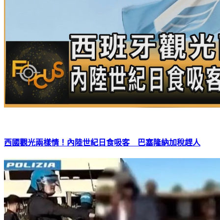
西國觀光兩樣情！內陸世紀日食吸客 巴塞隆納加稅趕人