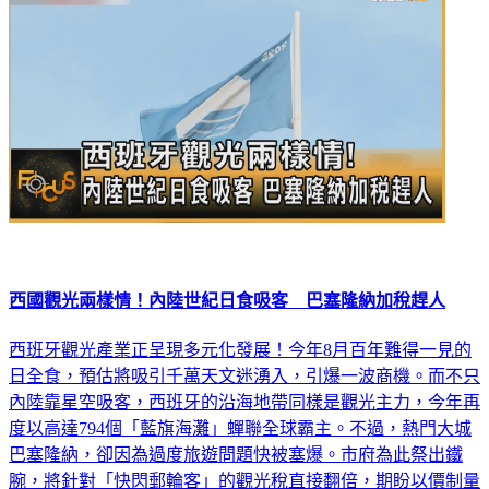
西國觀光兩樣情！內陸世紀日食吸客 巴塞隆納加稅趕人
西班牙觀光產業正呈現多元化發展！今年8月百年難得一見的
日全食，預估將吸引千萬天文迷湧入，引爆一波商機。而不只
內陸靠星空吸客，西班牙的沿海地帶同樣是觀光主力，今年再
度以高達794個「藍旗海灘」蟬聯全球霸主。不過，熱門大城
巴塞隆納，卻因為過度旅遊問題快被塞爆。市府為此祭出鐵
腕，將針對「快閃郵輪客」的觀光稅直接翻倍，期盼以價制量