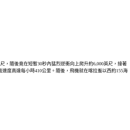
英尺，隨後竟在短暫30秒內猛烈逆衝向上爬升約6,000英尺，接著
直速度高達每小時410公里。隨後，飛機就在喀拉蚩以西約155海