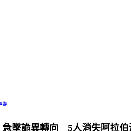
！急墜詭異轉向 5人消失阿拉伯