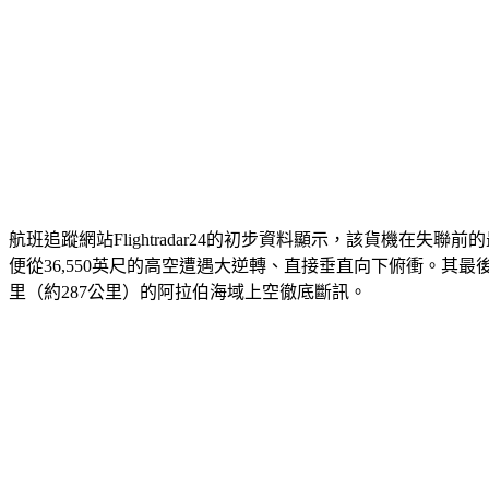
航班追蹤網站Flightradar24的初步資料顯示，該貨機在失
便從36,550英尺的高空遭遇大逆轉、直接垂直向下俯衝。其最
里（約287公里）的阿拉伯海域上空徹底斷訊。