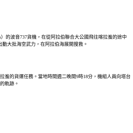
ays）的波音737貨機，在從阿拉伯聯合大公國飛往喀拉蚩的途中
出動大批海空武力，在阿拉伯海展開搜救。
坦喀拉蚩的貨運任務。當地時間週二晚間9時18分，機組人員向塔台
常的軌跡。