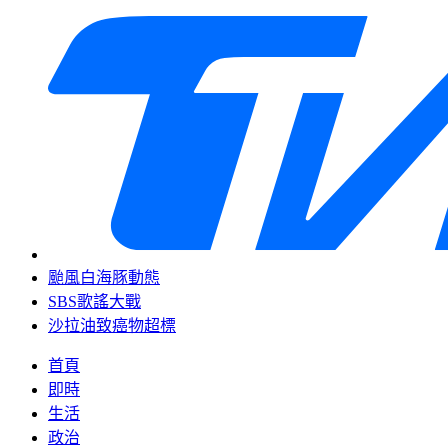
颱風白海豚動態
SBS歌謠大戰
沙拉油致癌物超標
首頁
即時
生活
政治