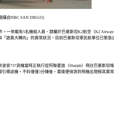
自NBC SAN DIEGO)
件。一架載有5名機組人員、隸屬於巴基斯坦K2航空（K2 Airw
與「詭異大轉向」的異常狀況，目前巴基斯坦軍民航單位已緊急
波音737貨機當時正執行從阿聯夏迦（Sharjah）飛往巴基斯
圖引導該機。不料僅僅3分鐘後，雷達便偵測到飛機出現極其異