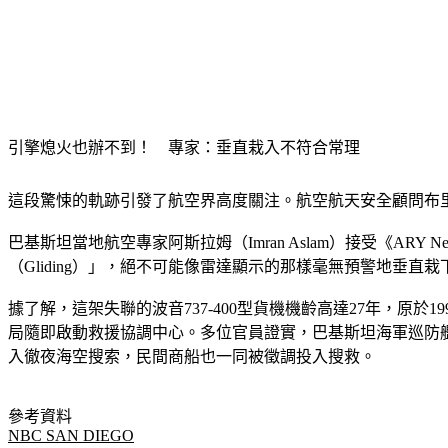
引擎熄火也辦不到！　專家：垂直栽入不符合常理
這段驚悚的軌跡引發了航空界高度關注。航空航天安全顧問布里克豪斯
巴基斯坦當地航空專家阿斯拉姆（Imran Aslam）接受《
（Gliding）」，絕不可能像雷達顯示的那樣毫無預警地垂
據了解，這架失聯的波音737-400型貨機機齡高達27年，原
局隨即啟動救援協調中心。多位官員證實，巴基斯坦海軍巡防艦「佐勒菲
入徹夜海空搜索，民間商船也一同被徵調投入搜救。
參考資料
NBC SAN DIEGO