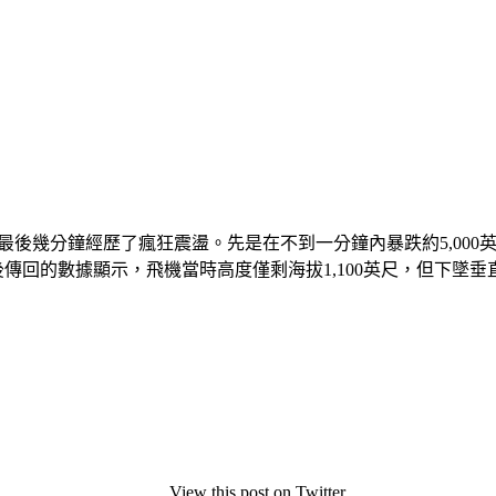
聯前的最後幾分鐘經歷了瘋狂震盪。先是在不到一分鐘內暴跌約5,000
後傳回的數據顯示，飛機當時高度僅剩海拔1,100英尺，但下墜垂
View this post on Twitter