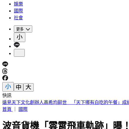
娛樂
國際
社會
更多
快訊
被選上國民法官該怎麼辦? 司法院廣告
首頁
｜
國際
波音貨機「雲霄飛車軌跡」曝