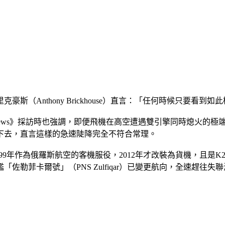
（Anthony Brickhouse）直言：「任何時候只要看到
ARY News》採訪時也強調，即便飛機在高空遭遇雙引擎同時熄
直栽下去，直言這樣的急速陡降完全不符合常理。
於1999年作為俄羅斯航空的客機服役，2012年才改裝為貨機，
卡爾號」（PNS Zulfiqar）已變更航向，全速趕往失聯海域。