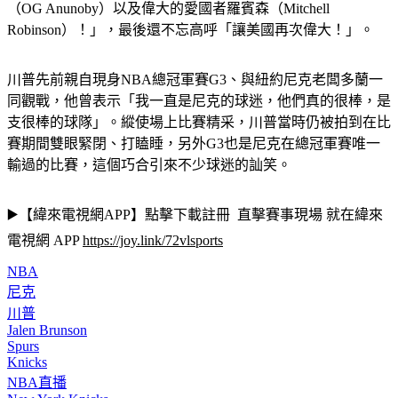
（OG Anunoby）以及偉大的愛國者羅賓森（Mitchell 
Robinson）！」，最後還不忘高呼「讓美國再次偉大！」。
川普先前親自現身NBA總冠軍賽G3、與紐約尼克老闆多蘭一
同觀戰，他曾表示「我一直是尼克的球迷，他們真的很棒，是
支很棒的球隊」。縱使場上比賽精采，川普當時仍被拍到在比
賽期間雙眼緊閉、打瞌睡，另外G3也是尼克在總冠軍賽唯一
輸過的比賽，這個巧合引來不少球迷的訕笑。
▶️【緯來電視網APP】點擊下載註冊  直擊賽事現場 就在緯來
電視網 APP 
https://joy.link/72vlsports
NBA
尼克
川普
Jalen Brunson
Spurs
Knicks
NBA直播