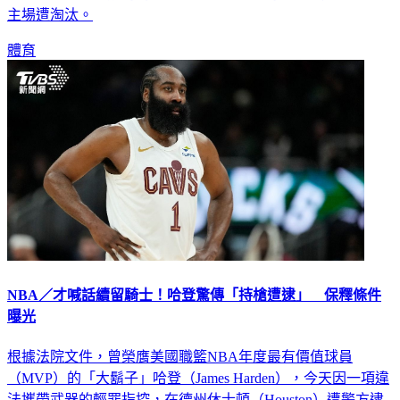
主場遭淘汰。
體育
NBA／才喊話續留騎士！哈登驚傳「持槍遭逮」 保釋條件
曝光
根據法院文件，曾榮膺美國職籃NBA年度最有價值球員
（MVP）的「大鬍子」哈登（James Harden），今天因一項違
法攜帶武器的輕罪指控，在德州休士頓（Houston）遭警方逮