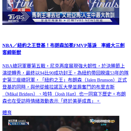
NBA／紐約之王登基！布朗森加冕FMVP落淚 率維大三劍
客締新猷
NBA總冠軍賽第五戰，尼克再度展現強大韌性，於決勝節上
演逆轉秀，最終以94比90成功封王，為紐約帶回睽違53年的隊
史第三座總冠軍，「紐約之王」布朗森（Jalen Brunson）正式
登基的同時，與他從維拉諾瓦大學並肩奮鬥的布里吉斯
（Mikal Bridges）、哈特（Josh Hart）也一同寫下歷史。布朗
森也在受訪時情緒激動表示「終於美夢成真」。
體育