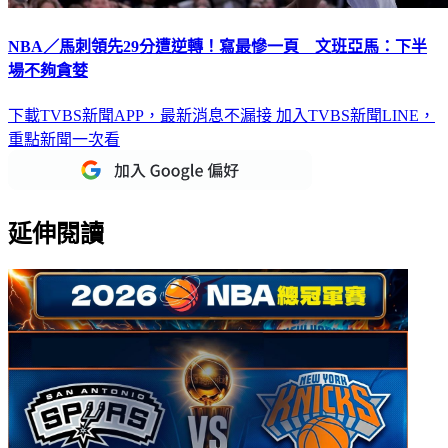
NBA／馬刺領先29分遭逆轉！寫最慘一頁 文班亞馬：下半
場不夠貪婪
下載TVBS新聞APP，最新消息不漏接
加入TVBS新聞LINE，
重點新聞一次看
延伸閱讀