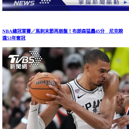
NBA總冠軍賽／馬刺末節再崩盤！布朗森猛轟45分 尼克睽
違53年奪冠