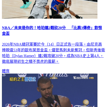
NBA／未來是你的！哈珀連2戰砍20分 「比肩3傳奇」飲恨
金盃
2026年NBA總冠軍賽於今（14）日正式告一段落，由尼克高
捧睽違53年的歐布萊恩金盃。儘管馬刺未能奪冠，但新秀後衛
哈珀（Dylan Harper）連2戰攻破20分，成為NBA史上第4人，
徹底展現初生之犢不畏虎的風範。
體育