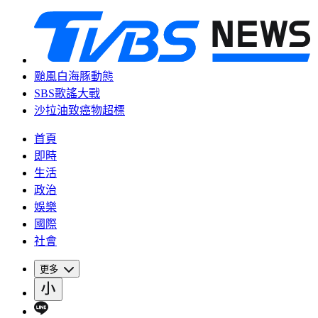
颱風白海豚動態
SBS歌謠大戰
沙拉油致癌物超標
首頁
即時
生活
政治
娛樂
國際
社會
更多