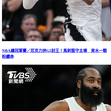
NBA總冠軍賽／尼克力拚G5封王！馬刺堅守主場 背水一戰
盼續命