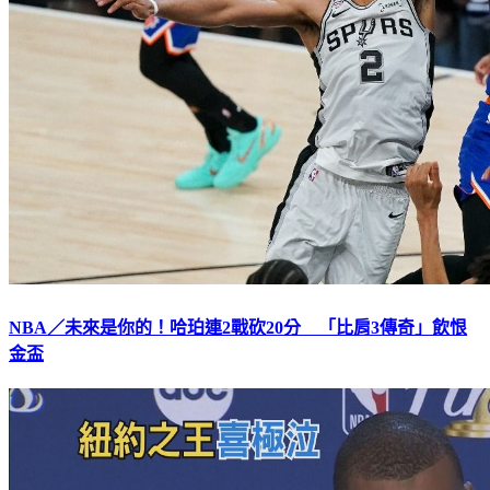
NBA／未來是你的！哈珀連2戰砍20分 「比肩3傳奇」飲恨
金盃