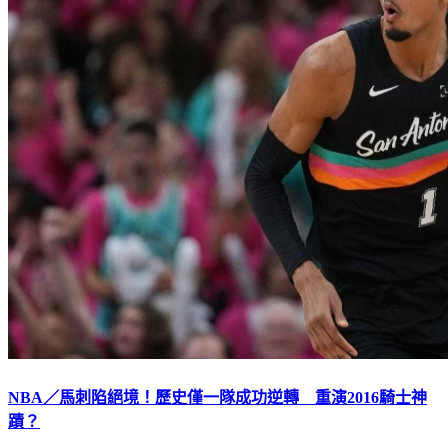
NBA／馬刺陷絕境！歷史僅一隊成功逆轉 重演2016騎士神
蹟？