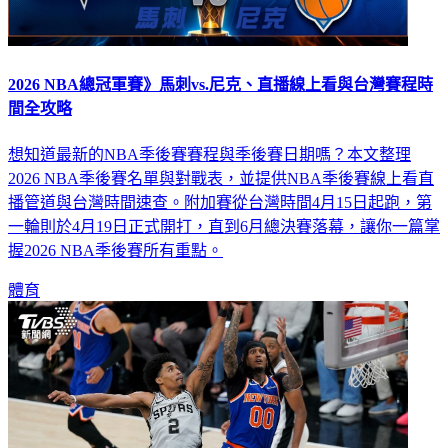
2026 NBA總冠軍賽》馬刺vs.尼克、直播線上看與台灣賽程時
間全攻略
想知道最新的NBA季後賽賽程與季後賽日期嗎？本文整理
2026 NBA季後賽名單與對戰表，並提供NBA季後賽線上看直
播管道與台灣時間速查。附加賽從台灣時間4月15日起跑，第
一輪則於4月19日正式開打，直到6月總決賽落幕，讓你一篇掌
握2026 NBA季後賽所有重點。
體育