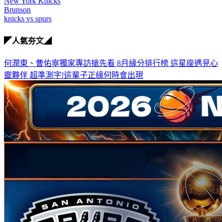
New York Knicks
Brunson
knicks vs spurs
◤人氣夯文◢
何潤東、曹佑寧獨家專訪搶先看
8月緣分排行榜 這星座遇見心
靈夥伴
超準測字!這輩子正緣何時會出現