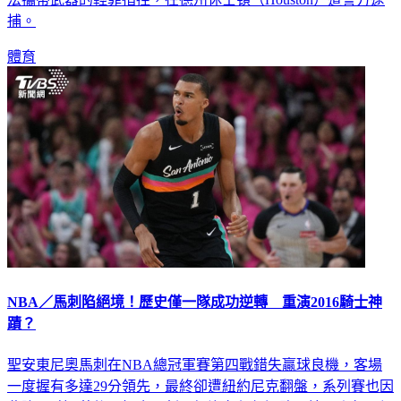
捕。
體育
NBA／馬刺陷絕境！歷史僅一隊成功逆轉 重演2016騎士神
蹟？
聖安東尼奧馬刺在NBA總冠軍賽第四戰錯失贏球良機，客場
一度握有多達29分領先，最終卻遭紐約尼克翻盤，系列賽也因