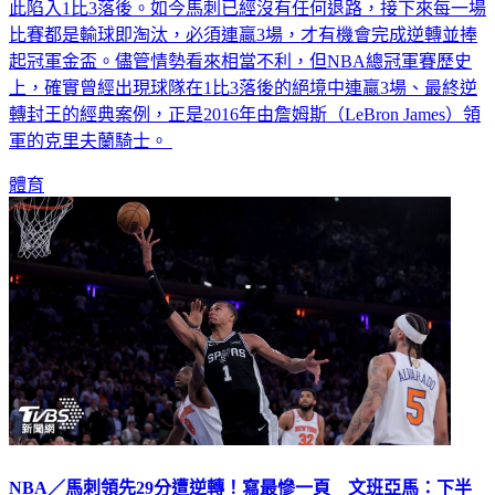
此陷入1比3落後。如今馬刺已經沒有任何退路，接下來每一場
比賽都是輸球即淘汰，必須連贏3場，才有機會完成逆轉並捧
起冠軍金盃。儘管情勢看來相當不利，但NBA總冠軍賽歷史
上，確實曾經出現球隊在1比3落後的絕境中連贏3場、最終逆
轉封王的經典案例，正是2016年由詹姆斯（LeBron James）領
軍的克里夫蘭騎士。
體育
NBA／馬刺領先29分遭逆轉！寫最慘一頁 文班亞馬：下半