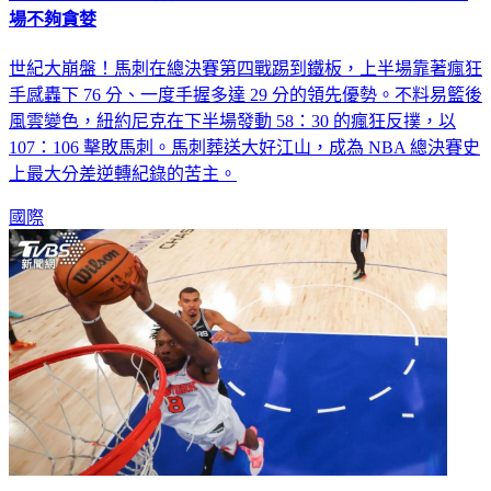
場不夠貪婪
世紀大崩盤！馬刺在總決賽第四戰踢到鐵板，上半場靠著瘋狂
手感轟下 76 分、一度手握多達 29 分的領先優勢。不料易籃後
風雲變色，紐約尼克在下半場發動 58：30 的瘋狂反撲，以
107：106 擊敗馬刺。馬刺葬送大好江山，成為 NBA 總決賽史
上最大分差逆轉紀錄的苦主。
國際