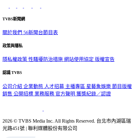
TVBS新聞網
關於我們
56新聞台節目表
政策與隱私
隱私權政策
性騷擾防治措施
網站使用協定
版權宣告
認識 TVBS
公司介紹
企業動態
人才招募
主播專區
星藝象娛樂
節目版權
銷售
公開招標
業務服務
官方聲明
獲獎紀錄／認證
2026 © TVBS Media Inc. All Rights Reserved. 台北市內湖區瑞
光路451號 | 聯利媒體股份有限公司