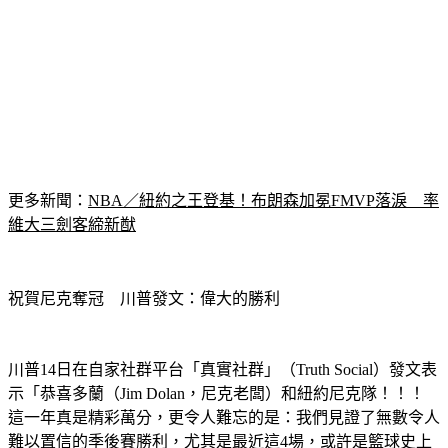
更多新聞：
NBA／紐約之王登基！布朗森加冕FMVP落淚　率
維大三劍客締新猷
祝賀尼克奪冠　川普發文：偉大的勝利
川普14日在自家社群平台「真實社群」（Truth Social）發文表
示「恭喜多蘭（Jim Dolan，尼克老闆）和紐約尼克隊！！！
這一年真是精彩萬分，更令人難忘的是：我們見證了無數令人
難以置信的季後賽勝利，尤其是最近這4場，或許是籃球史上