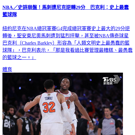
NBA／史詩崩盤！馬刺遭尼克逆轉29分 巴克利：史上最蠢
籃球隊
紐約尼克在NBA總冠軍賽G4完成總冠軍賽史上最大的29分逆
轉後，聖安東尼奧馬刺遭到猛烈抨擊，甚至被NBA傳奇球星
巴克利（Charles Barkley）形容為「人類文明史上最愚蠢的籃
球隊」，巴克利表示，「那是我看過比賽管理最糟糕、最愚蠢
的籃球之一。」
體育