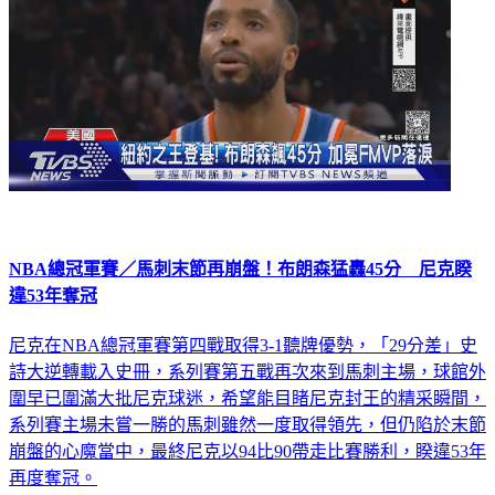
NBA總冠軍賽／馬刺末節再崩盤！布朗森猛轟45分 尼克睽
違53年奪冠
尼克在NBA總冠軍賽第四戰取得3-1聽牌優勢，「29分差」史
詩大逆轉載入史冊，系列賽第五戰再次來到馬刺主場，球館外
圍早已圍滿大批尼克球迷，希望能目睹尼克封王的精采瞬間，
系列賽主場未嘗一勝的馬刺雖然一度取得領先，但仍陷於末節
崩盤的心魔當中，最終尼克以94比90帶走比賽勝利，睽違53年
再度奪冠。