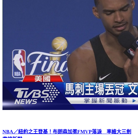
NBA／紐約之王登基！布朗森加冕FMVP落淚 率維大三劍