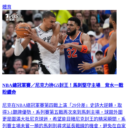
體育
NBA總冠軍賽／尼克力拚G5封王！馬刺堅守主場 背水一戰
盼續命
尼克在NBA總冠軍賽第四戰上演「29分差」史詩大逆轉，取
得3-1聽牌優勢，系列賽第五戰再次來到馬刺主場，球館外圍
更是圍滿大批尼克球迷，希望能目睹尼克封王的精采瞬間，系
列賽主場未嘗一勝的馬刺則尋求延長戰線的機會，避免在自家