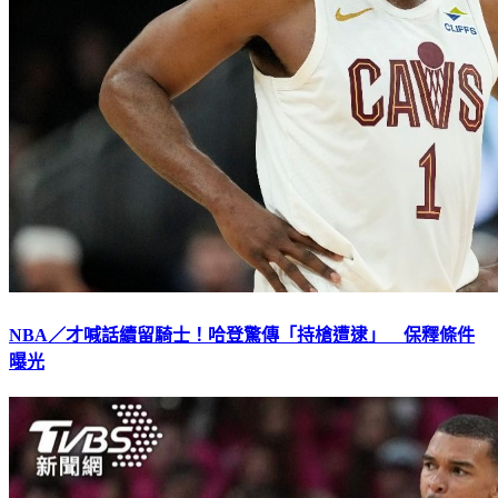
NBA／才喊話續留騎士！哈登驚傳「持槍遭逮」 保釋條件
曝光