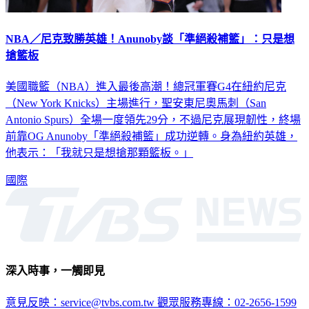
NBA／尼克致勝英雄！Anunoby談「準絕殺補籃」：只是想
搶籃板
美國職籃（NBA）進入最後高潮！總冠軍賽G4在紐約尼克
（New York Knicks）主場進行，聖安東尼奧馬刺（San
Antonio Spurs）全場一度領先29分，不過尼克展現韌性，終場
前靠OG Anunoby「準絕殺補籃」成功逆轉。身為紐約英雄，
他表示：「我就只是想搶那顆籃板。」
國際
深入時事，一觸即見
意見反映：service@tvbs.com.tw
觀眾服務專線：02-2656-1599