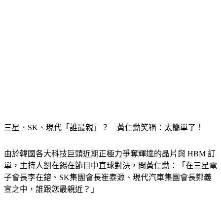
三星、SK、現代「誰最親」？　黃仁勳笑稱：太簡單了！
由於韓國各大科技巨頭近期正極力爭奪輝達的晶片與 HBM 訂
單，主持人劉在錫在節目中直球對決，問黃仁勳：「在三星電
子會長李在鎔、SK集團會長崔泰源、現代汽車集團會長鄭義
宣之中，誰跟您最親近？」