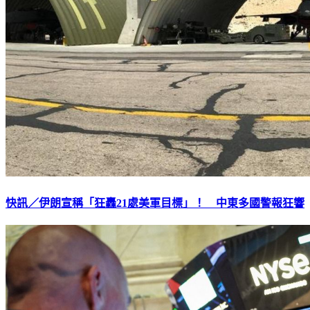
快訊／伊朗宣稱「狂轟21處美軍目標」！ 中東多國警報狂響