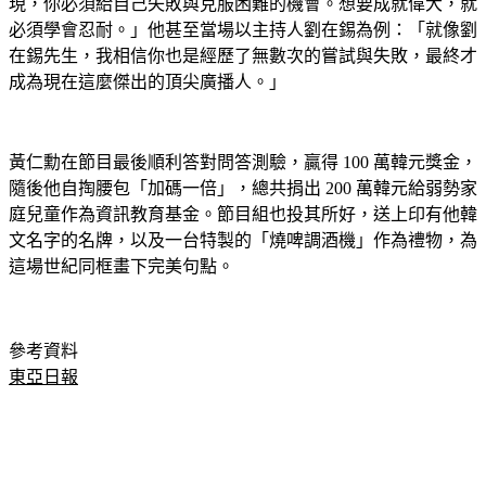
現，你必須給自己失敗與克服困難的機會。想要成就偉大，就
必須學會忍耐。」他甚至當場以主持人劉在錫為例：「就像劉
在錫先生，我相信你也是經歷了無數次的嘗試與失敗，最終才
成為現在這麼傑出的頂尖廣播人。」
黃仁勳在節目最後順利答對問答測驗，贏得 100 萬韓元獎金，
隨後他自掏腰包「加碼一倍」，總共捐出 200 萬韓元給弱勢家
庭兒童作為資訊教育基金。節目組也投其所好，送上印有他韓
文名字的名牌，以及一台特製的「燒啤調酒機」作為禮物，為
這場世紀同框畫下完美句點。
參考資料
東亞日報