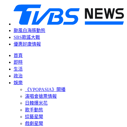
颱風白海豚動態
SBS歌謠大戰
優惠好康情報
首頁
即時
生活
政治
娛樂
《VPOPASIA》開播
演唱會搶票情報
日韓爆米花
歌手動態
綜藝星聞
戲劇星聞