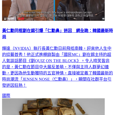
黃仁勳同框劉在錫引爆「仁勳鼻」迷因 網全跪：韓國最新時
尚
輝達（NVIDIA）執行長黃仁勳日前飛抵南韓，迎來他人生中
的綜藝首秀！他正式進棚錄製由「國民MC」劉在錫主持的超
人氣談話節目《劉QUIZ ON THE BLOCK》。令人啼笑皆非
的是，黃仁勳在節目中大展反差萌，不僅與主持人群夢幻連
動，更因為他生動獨特的五官神情，直接被定義了韓國最新的
時尚潮流「JENSEN NOSE（仁勳鼻）」，瞬間在社群平台引
發迷因狂熱！
國際