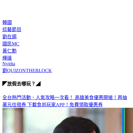
韓國
綜藝節目
劉在錫
國民MC
黃仁勳
輝達
Nvidia
劉QUIZONTHEBLOCK
◤放假去哪玩？◢
全台熱門活動、人氣攻略一次看！
高雄美食優惠開搶！再抽
萬元住宿券
下載食尚玩家APP！免費領取優惠券