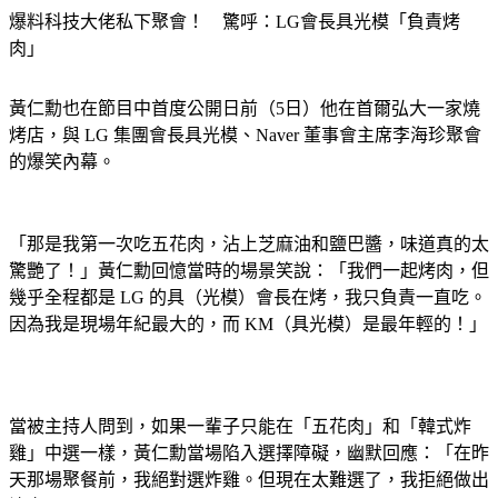
爆料科技大佬私下聚會！　驚呼：LG會長具光模「負責烤
肉」
黃仁勳也在節目中首度公開日前（5日）他在首爾弘大一家燒
烤店，與 LG 集團會長具光模、Naver 董事會主席李海珍聚會
的爆笑內幕。
「那是我第一次吃五花肉，沾上芝麻油和鹽巴醬，味道真的太
驚艷了！」黃仁勳回憶當時的場景笑說：「我們一起烤肉，但
幾乎全程都是 LG 的具（光模）會長在烤，我只負責一直吃。
因為我是現場年紀最大的，而 KM（具光模）是最年輕的！」
當被主持人問到，如果一輩子只能在「五花肉」和「韓式炸
雞」中選一樣，黃仁勳當場陷入選擇障礙，幽默回應：「在昨
天那場聚餐前，我絕對選炸雞。但現在太難選了，我拒絕做出