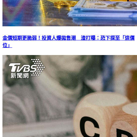
金價短期更脆弱！投資人爆拋售潮 渣打曝：恐下探至「這價
位」