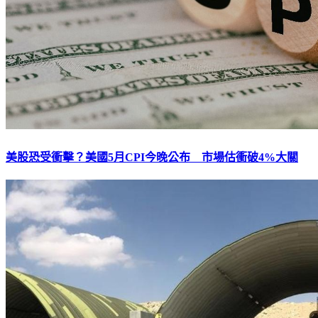
美股恐受衝擊？美國5月CPI今晚公布 市場估衝破4%大關