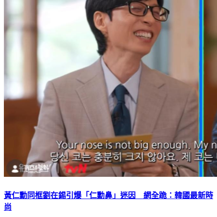
黃仁勳同框劉在錫引爆「仁勳鼻」迷因 網全跪：韓國最新時
尚