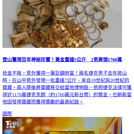
登山驚現百年神秘珍寶！黃金重達5公斤 2男爽領1760萬
拾金不昧，意外獲得一筆巨額財富！兩名捷克男子去年爬山
時，在山中意外發現一批重達7公斤、來自19世紀與20世紀的
寶藏。兩人隨後將寶藏移交給當地博物館，依照捷克法律可獲
得近1170萬捷克克朗（約1760萬元新台幣）的獎金，也刷新當
地因發現寶藏而獲得獎勵的最高紀錄。
國際