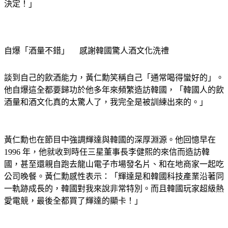
決定！」
自爆「酒量不錯」 　感謝韓國驚人酒文化洗禮
談到自己的飲酒能力，黃仁勳笑稱自己「通常喝得蠻好的」。
他自爆這全都要歸功於他多年來頻繁造訪韓國，「韓國人的飲
酒量和酒文化真的太驚人了，我完全是被訓練出來的。」
黃仁勳也在節目中強調輝達與韓國的深厚淵源。他回憶早在 
1996 年，他就收到時任三星董事長李健熙的來信而造訪韓
國，甚至還親自跑去龍山電子市場發名片、和在地商家一起吃
公司晚餐。黃仁勳感性表示：「輝達是和韓國科技產業沿著同
一軌跡成長的，韓國對我來說非常特別。而且韓國玩家超級熱
愛電競，最後全都買了輝達的顯卡！」