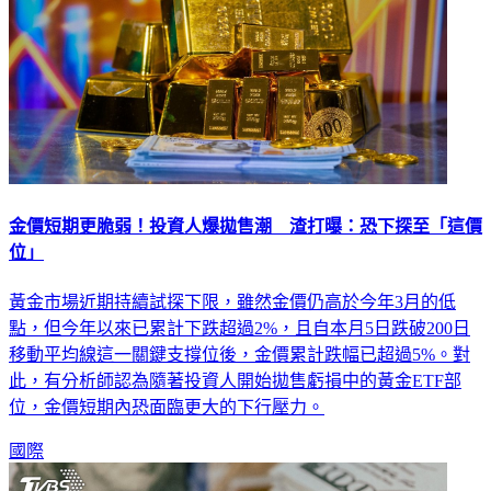
金價短期更脆弱！投資人爆拋售潮 渣打曝：恐下探至「這價
位」
黃金市場近期持續試探下限，雖然金價仍高於今年3月的低
點，但今年以來已累計下跌超過2%，且自本月5日跌破200日
移動平均線這一關鍵支撐位後，金價累計跌幅已超過5%。對
此，有分析師認為隨著投資人開始拋售虧損中的黃金ETF部
位，金價短期內恐面臨更大的下行壓力。
國際