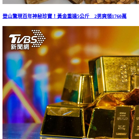
登山驚現百年神秘珍寶！黃金重達5公斤 2男爽領1760萬