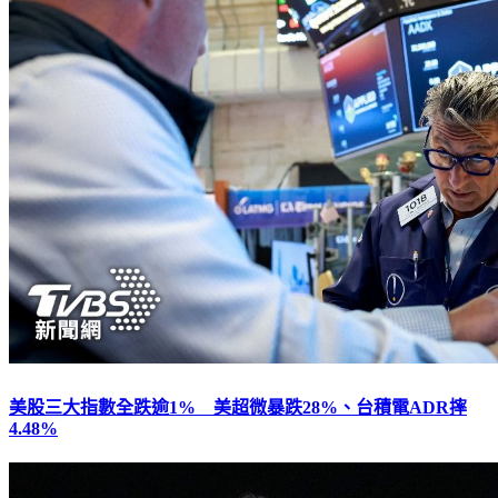
美股三大指數全跌逾1% 美超微暴跌28%、台積電ADR摔
4.48%