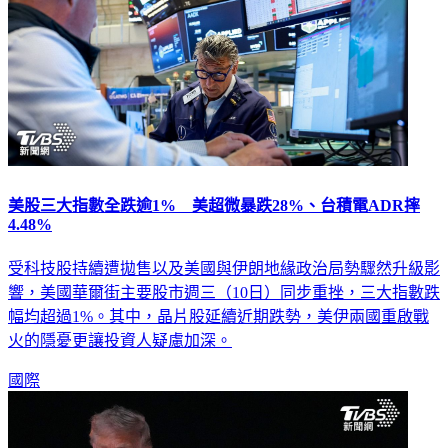
美股三大指數全跌逾1% 美超微暴跌28%、台積電ADR摔
4.48%
受科技股持續遭拋售以及美國與伊朗地緣政治局勢驟然升級影
響，美國華爾街主要股市週三（10日）同步重挫，三大指數跌
幅均超過1%。其中，晶片股延續近期跌勢，美伊兩國重啟戰
火的隱憂更讓投資人疑慮加深。
國際