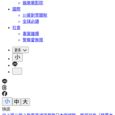
娛樂電影院
國際
川普對等關稅
全球必讀
社會
毒駕連爆
警察愛無限
更多
快訊