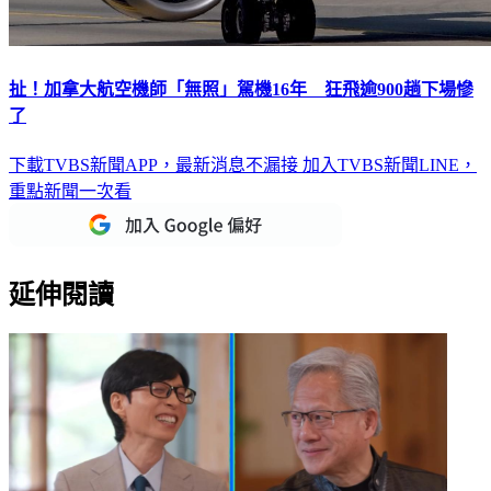
扯！加拿大航空機師「無照」駕機16年 狂飛逾900趟下場慘
了
下載TVBS新聞APP，最新消息不漏接
加入TVBS新聞LINE，
重點新聞一次看
延伸閱讀