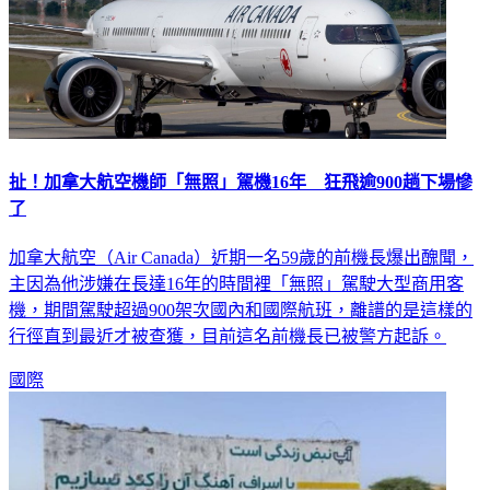
扯！加拿大航空機師「無照」駕機16年 狂飛逾900趟下場慘
了
加拿大航空（Air Canada）近期一名59歲的前機長爆出醜聞，
主因為他涉嫌在長達16年的時間裡「無照」駕駛大型商用客
機，期間駕駛超過900架次國內和國際航班，離譜的是這樣的
行徑直到最近才被查獲，目前這名前機長已被警方起訴。
國際