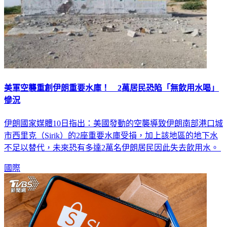
美軍空襲重創伊朗重要水庫！ 2萬居民恐陷「無飲用水喝」
慘況
伊朗國家媒體10日指出：美國發動的空襲導致伊朗南部港口城
市西里克（Sirik）的2座重要水庫受損，加上該地區的地下水
不足以替代，未來恐有多達2萬名伊朗居民因此失去飲用水。
國際