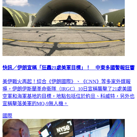
快訊／伊朗宣稱「狂轟21處美軍目標」！ 中東多國警報狂響
美伊戰火再起！綜合《伊朗國際》、《CNN》等多家外媒報
導，伊朗伊斯蘭革命衛隊（IRGC）10日宣稱襲擊了21處美國
空軍和海軍基地的目標，地點包括位於約旦、科威特，另外也
宣稱擊落美軍的MQ-9無人機。
國際