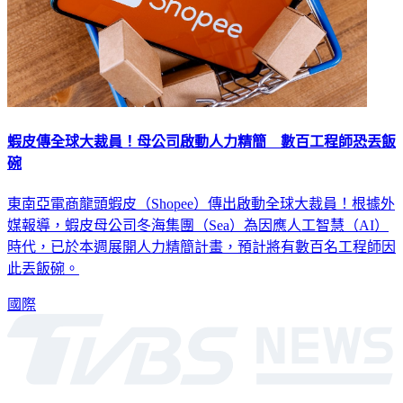
蝦皮傳全球大裁員！母公司啟動人力精簡 數百工程師恐丟飯
碗
東南亞電商龍頭蝦皮（Shopee）傳出啟動全球大裁員！根據外
媒報導，蝦皮母公司冬海集團（Sea）為因應人工智慧（AI）
時代，已於本週展開人力精簡計畫，預計將有數百名工程師因
此丟飯碗。
國際