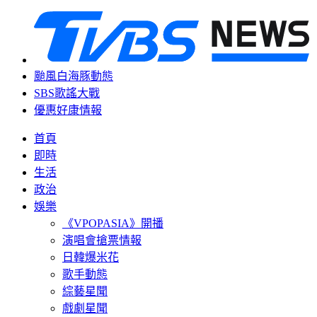
颱風白海豚動態
SBS歌謠大戰
優惠好康情報
首頁
即時
生活
政治
娛樂
《VPOPASIA》開播
演唱會搶票情報
日韓爆米花
歌手動態
綜藝星聞
戲劇星聞