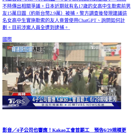
不時傳出相關爭議。日本近期就有名17歲的女高中生勒索前男
友15萬日圓（約新台幣2.9萬）被捕，警方調查後發現建議這
名女高中生實施勒索的友人竟曾使用ChatGPT、詢問如何計
劃。目前涉案人員全遭到逮捕。
國際
影音／4子公司也響應！Kakao工會首罷工 預告6/29規模更