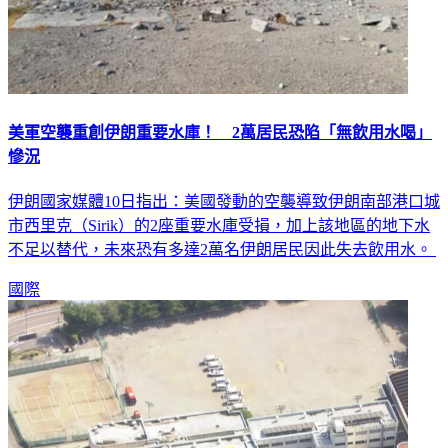
美軍空襲重創伊朗重要水庫！ 2萬居民恐陷「無飲用水喝」
慘況
伊朗國家媒體10日指出：美國發動的空襲導致伊朗南部港口城
市西里克（Sirik）的2座重要水庫受損，加上該地區的地下水
不足以替代，未來恐有多達2萬名伊朗居民因此失去飲用水。
國際