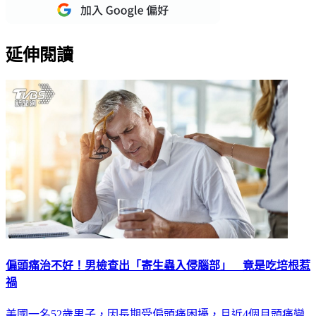
延伸閱讀
偏頭痛治不好！男檢查出「寄生蟲入侵腦部」 竟是吃培根惹
禍
美國一名52歲男子，因長期受偏頭痛困擾，且近4個月頭痛變