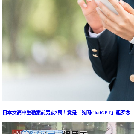
日本女高中生勒索前男友3萬！竟是「詢問ChatGPT」起歹念