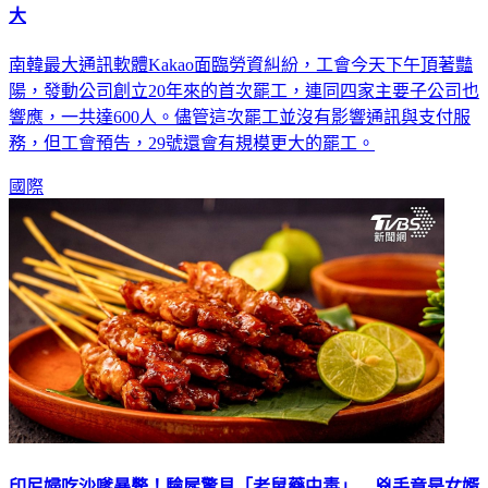
大
南韓最大通訊軟體Kakao面臨勞資糾紛，工會今天下午頂著豔
陽，發動公司創立20年來的首次罷工，連同四家主要子公司也
響應，一共達600人。儘管這次罷工並沒有影響通訊與支付服
務，但工會預告，29號還會有規模更大的罷工。
國際
印尼婦吃沙嗲暴斃！驗屍驚見「老鼠藥中毒」 兇手竟是女婿