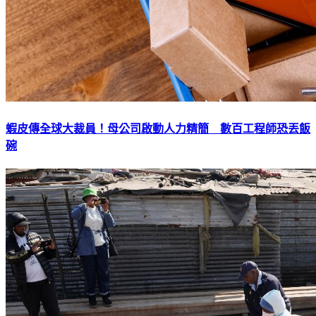
蝦皮傳全球大裁員！母公司啟動人力精簡 數百工程師恐丟飯
碗