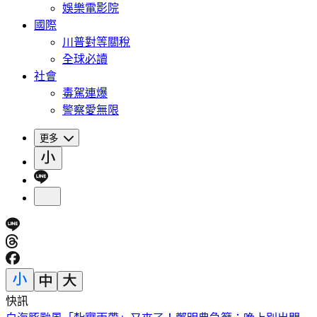
娛樂電影院
國際
川普對等關稅
全球必讀
社會
毒駕連爆
警察愛無限
更多
快訊