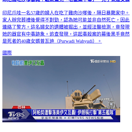
印尼爪哇一名57歲的婦人在吃了雞肉沙嗲後，隔日暴斃家中。
家人辦完葬禮後覺得不對勁，認為她可能並非自然死亡，因此
連絡了警方。這名婦女的遺體被掘出，並經法醫檢測，竟發現
她的器官有中毒跡象。追查發現，這起毒殺案的幕後黑手竟然
是死者的40歲女婿普瓦迪（Purwadi Wahyudi）。
國際