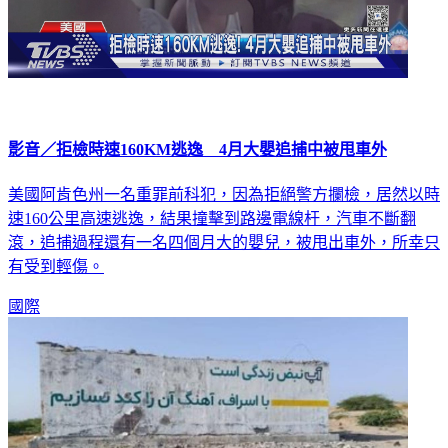
影音／拒檢時速160KM逃逸 4月大嬰追捕中被甩車外
美國阿肯色州一名重罪前科犯，因為拒絕警方攔檢，居然以時
速160公里高速逃逸，結果撞擊到路邊電線杆，汽車不斷翻
滾，追捕過程還有一名四個月大的嬰兒，被甩出車外，所幸只
有受到輕傷。
國際