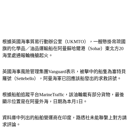
根據英國海事貿易行動辦公室（UKMTO），一艘懸掛帛琉國
旗的化學品／油品運輸船在阿曼蘇哈爾港（Sohar）東北方20
海里處通報輪機艙起火。
英國海事風險管理集團Vanguard表示，被擊中的船隻為塞特貝
羅號（Settebello），阿曼海軍已回應該船發出的求救訊號。
根據船舶追蹤平台MarineTraffic，該油輪載有部分貨物，最後
顯示位置是在阿曼外海，日期為本月1日。
資料庫中列出的船舶營運商在印度，路透社未能聯繫上對方請
求評論。