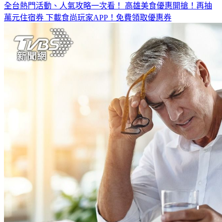
全台熱門活動、人氣攻略一次看！
高雄美食優惠開搶！再抽
萬元住宿券
下載食尚玩家APP！免費領取優惠券