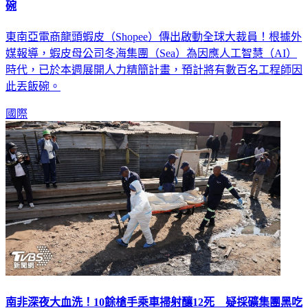
碗
東南亞電商龍頭蝦皮（Shopee）傳出啟動全球大裁員！根據外
媒報導，蝦皮母公司冬海集團（Sea）為因應人工智慧（AI）
時代，已於本週展開人力精簡計畫，預計將有數百名工程師因
此丟飯碗。
國際
南非深夜大血洗！10餘槍手乘車掃射釀12死 疑採礦集團黑吃