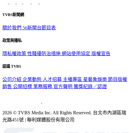
TVBS新聞網
關於我們
56新聞台節目表
政策與隱私
隱私權政策
性騷擾防治措施
網站使用協定
版權宣告
認識 TVBS
公司介紹
企業動態
人才招募
主播專區
星藝象娛樂
節目版權
銷售
公開招標
業務服務
官方聲明
獲獎紀錄／認證
2026 © TVBS Media Inc. All Rights Reserved. 台北市內湖區瑞
光路451號 | 聯利媒體股份有限公司