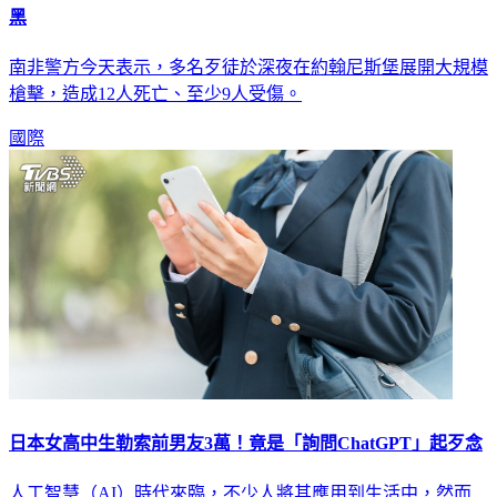
黑
南非警方今天表示，多名歹徒於深夜在約翰尼斯堡展開大規模
槍擊，造成12人死亡、至少9人受傷。
國際
日本女高中生勒索前男友3萬！竟是「詢問ChatGPT」起歹念
人工智慧（AI）時代來臨，不少人將其應用到生活中，然而