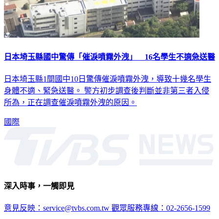
日本埼玉縣國中驚傳「催淚噴霧外洩」 16名學生不適急送醫
日本埼玉縣1間國中10日驚傳催淚噴霧外洩，導致十幾名學生
身體不適、緊急送醫。 警方初步調查後判斷並非第三者入侵
所為，正在調查催淚噴霧外洩的原因。
國際
深入時事，一觸即見
意見反映：service@tvbs.com.tw
觀眾服務專線：02-2656-1599