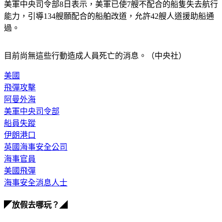
美軍中央司令部8日表示，美軍已使7艘不配合的船隻失去航行
能力，引導134艘願配合的船舶改道，允許42艘人道援助船通
過。
目前尚無這些行動造成人員死亡的消息。（中央社）
美國
飛彈攻擊
阿曼外海
美軍中央司令部
船員失蹤
伊朗港口
英國海事安全公司
海事官員
美國飛彈
海事安全消息人士
◤放假去哪玩？◢