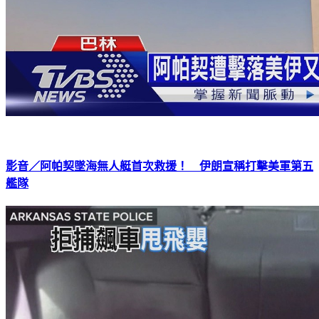
影音／阿帕契墜海無人艇首次救援！ 伊朗宣稱打擊美軍第五
艦隊