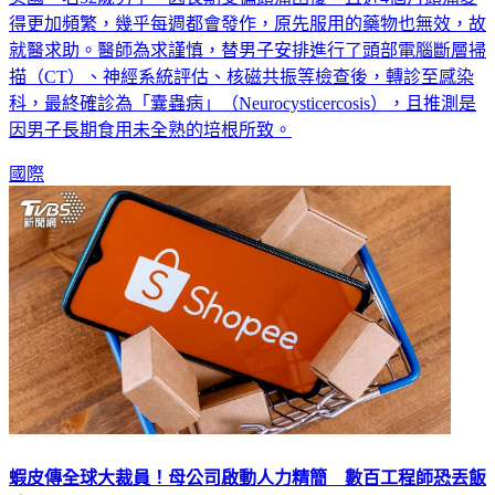
得更加頻繁，幾乎每週都會發作，原先服用的藥物也無效，故
就醫求助。醫師為求謹慎，替男子安排進行了頭部電腦斷層掃
描（CT）、神經系統評估、核磁共振等檢查後，轉診至感染
科，最終確診為「囊蟲病」（Neurocysticercosis），且推測是
因男子長期食用未全熟的培根所致。
國際
蝦皮傳全球大裁員！母公司啟動人力精簡 數百工程師恐丟飯