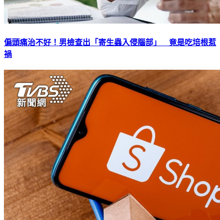
偏頭痛治不好！男檢查出「寄生蟲入侵腦部」 竟是吃培根惹
禍