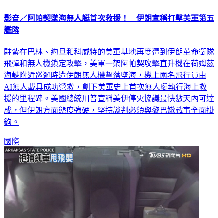
影音／阿帕契墜海無人艇首次救援！ 伊朗宣稱打擊美軍第五
艦隊
駐紮在巴林、約旦和科威特的美軍基地再度遭到伊朗革命衛隊
飛彈和無人機鎖定攻擊，美軍一架阿帕契攻擊直升機在荷姆茲
海峽附近巡邏時遭伊朗無人機擊落墜海，機上兩名飛行員由
AI無人載具成功營救，創下美軍史上首次無人艇執行海上救
援的里程碑。美國總統川普宣稱美伊停火協議最快數天內可達
成，但伊朗方面態度強硬，堅持談判必須與黎巴嫩戰事全面掛
鉤。
國際