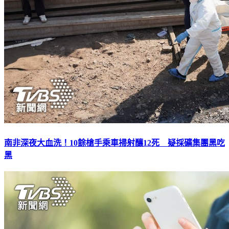
南非深夜大血洗！10餘槍手乘車掃射釀12死 疑採礦集團黑吃
黑