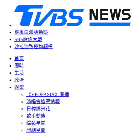
颱風白海豚動態
SBS歌謠大戰
沙拉油致癌物超標
首頁
即時
生活
政治
娛樂
《VPOPASIA》開播
演唱會搶票情報
日韓爆米花
歌手動態
綜藝星聞
戲劇星聞