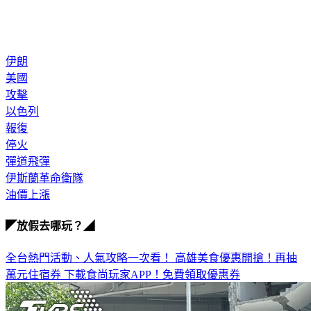
伊朗
美國
攻擊
以色列
報復
停火
彈道飛彈
伊斯蘭革命衛隊
油價上漲
◤放假去哪玩？◢
全台熱門活動、人氣攻略一次看！
高雄美食優惠開搶！再抽
萬元住宿券
下載食尚玩家APP！免費領取優惠券