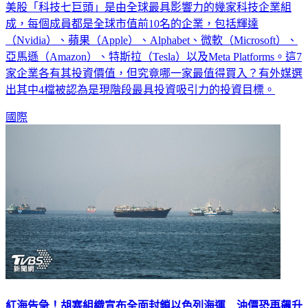
美股「科技七巨頭」是由全球最具影響力的幾家科技企業組
成，每個成員都是全球市值前10名的企業，包括輝達
（Nvidia）、蘋果（Apple）、Alphabet、微軟（Microsoft）、
亞馬遜（Amazon）、特斯拉（Tesla）以及Meta Platforms。這7
家企業各有其投資價值，但究竟哪一家最值得買入？有外媒選
出其中4檔被認為是現階段最具投資吸引力的投資目標。
國際
紅海告急！胡塞組織宣布全面封鎖以色列海運 油價恐再飆升