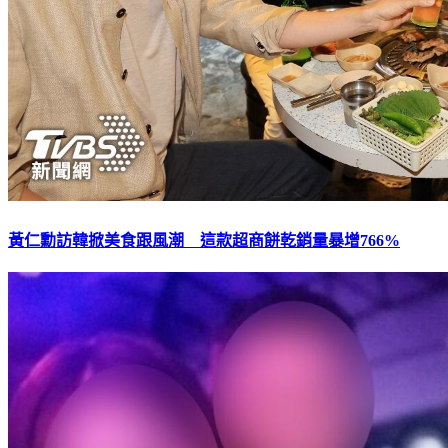
黃仁勳訪韓掀美食跟風潮 這款超商餅乾銷量暴增766%