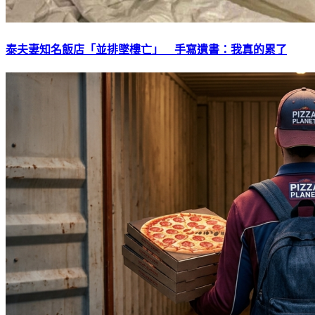
泰夫妻知名飯店「並排墜樓亡」 手寫遺書：我真的累了