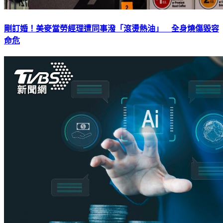
剛訂婚！美麥當勞經理遭同事潑「滾燙熱油」 全身燒傷毀容
命危