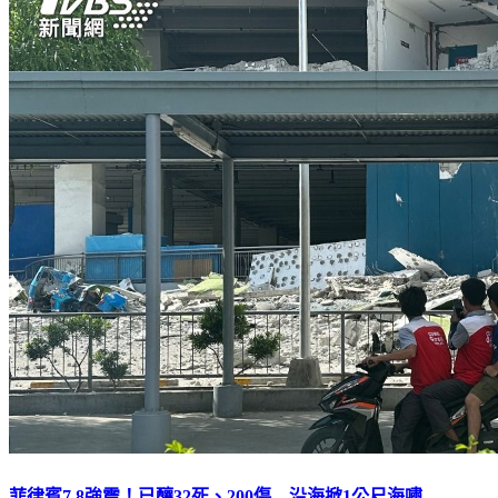
菲律賓7.8強震！已釀32死、200傷 沿海掀1公尺海嘯