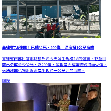
菲律賓7.8強震！已釀32死、200傷 沿海掀1公尺海嘯
菲律賓南部民答那峨島外海今天發生規模7.8的強震，截至目
前已造成至少32死、逾200傷，多數是因建築物毀損而受傷，
這場地震也讓附近海岸出現約一公尺高的海嘯。
國際