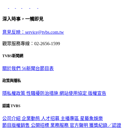
深入時事，一觸即見
意見反映：service@tvbs.com.tw
觀眾服務專線：02-2656-1599
TVBS新聞網
關於我們
56新聞台節目表
政策與隱私
隱私權政策
性騷擾防治措施
網站使用協定
版權宣告
認識 TVBS
公司介紹
企業動態
人才招募
主播專區
星藝象娛樂
節目版權銷售
公開招標
業務服務
官方聲明
獲獎紀錄／認證