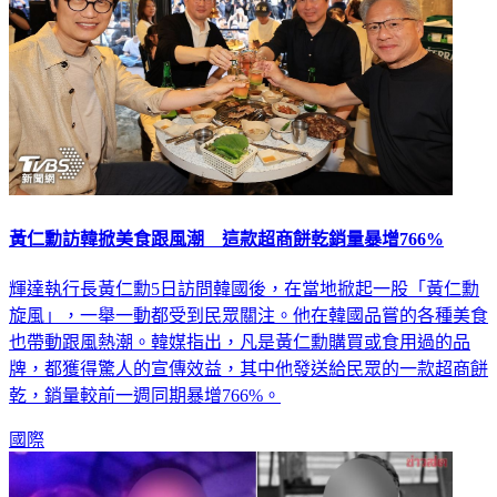
黃仁勳訪韓掀美食跟風潮 這款超商餅乾銷量暴增766%
輝達執行長黃仁勳5日訪問韓國後，在當地掀起一股「黃仁勳
旋風」，一舉一動都受到民眾關注。他在韓國品嘗的各種美食
也帶動跟風熱潮。韓媒指出，凡是黃仁勳購買或食用過的品
牌，都獲得驚人的宣傳效益，其中他發送給民眾的一款超商餅
乾，銷量較前一週同期暴增766%。
國際