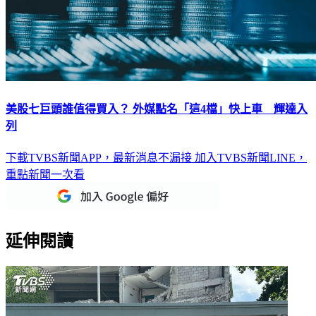
美股七巨頭誰值得買入？ 外媒點名「這4檔」快上車 輝達入
列
下載TVBS新聞APP，最新消息不漏接
加入TVBS新聞LINE，
重點新聞一次看
延伸閱讀