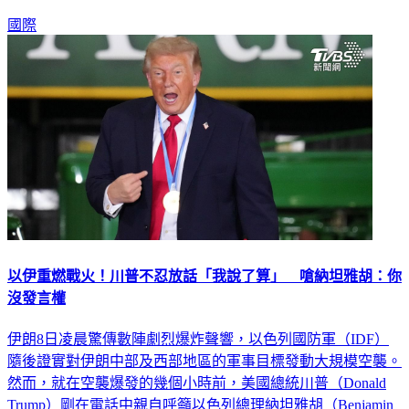
國際
以伊重燃戰火！川普不忍放話「我說了算」 嗆納坦雅胡：你
沒發言權
伊朗8日凌晨驚傳數陣劇烈爆炸聲響，以色列國防軍（IDF）
隨後證實對伊朗中部及西部地區的軍事目標發動大規模空襲。
然而，就在空襲爆發的幾個小時前，美國總統川普（Donald
Trump）剛在電話中親自呼籲以色列總理納坦雅胡（Benjamin