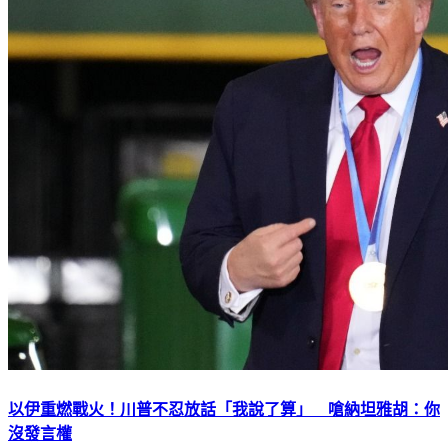
以伊重燃戰火！川普不忍放話「我說了算」 嗆納坦雅胡：你
沒發言權