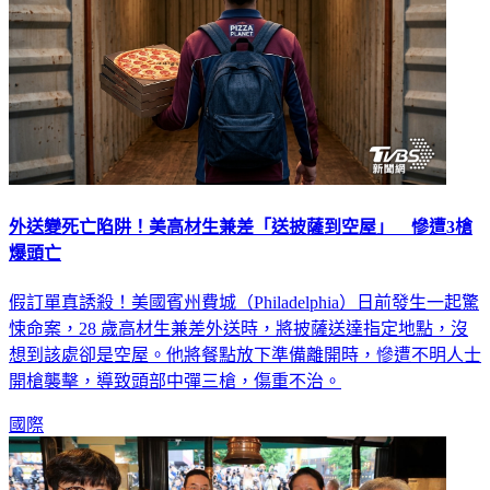
外送變死亡陷阱！美高材生兼差「送披薩到空屋」 慘遭3槍
爆頭亡
假訂單真誘殺！美國賓州費城（Philadelphia）日前發生一起驚
悚命案，28 歲高材生兼差外送時，將披薩送達指定地點，沒
想到該處卻是空屋。他將餐點放下準備離開時，慘遭不明人士
開槍襲擊，導致頭部中彈三槍，傷重不治。
國際