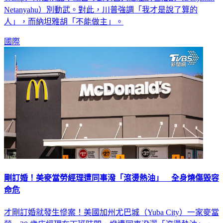
Netanyahu）別動武。對此，川普強調「我才是說了算的
人」，而納坦雅胡「不能做主」。
國際
剛訂婚！美麥當勞經理遭同事潑「滾燙熱油」 全身燒傷毀容
命危
才剛訂婚就發生慘案！美國加州尤巴城（Yuba City）一家麥當