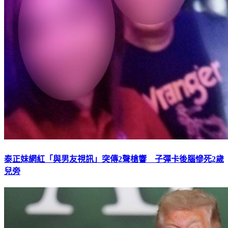
泰正妹網紅「與男友視訊」突傳2聲槍響 子彈卡後腦慘死2歲
兒旁