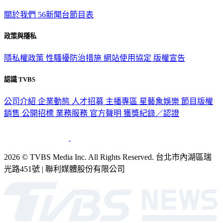
關於我們
56新聞台節目表
政策與隱私
隱私權政策
性騷擾防治措施
網站使用協定
版權宣告
認識 TVBS
公司介紹
企業動態
人才招募
主播專區
星藝象娛樂
節目版權
銷售
公開招標
業務服務
官方聲明
獲獎紀錄／認證
2026 © TVBS Media Inc. All Rights Reserved. 台北市內湖區瑞
光路451號 | 聯利媒體股份有限公司