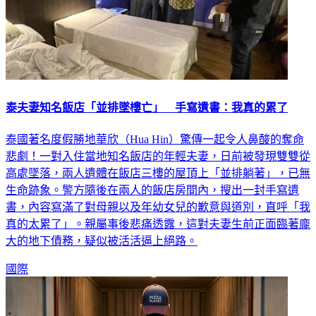
泰夫妻知名飯店「並排墜樓亡」 手寫遺書：我真的累了
泰國著名度假勝地華欣（Hua Hin）驚傳一起令人鼻酸的奪命
悲劇！一對入住當地知名飯店的年輕夫妻，日前被發現雙雙從
高處墜落，兩人遺體在飯店三樓的屋頂上「並排躺著」，已無
生命跡象。警方隨後在兩人的飯店房間內，搜出一封手寫遺
書，內容寫滿了對母親以及年幼女兒的歉意與道別，直呼「我
真的太累了」。親屬事後悲痛透露，這對夫妻生前正面臨著龐
大的地下債務，疑似被活活逼上絕路。
國際