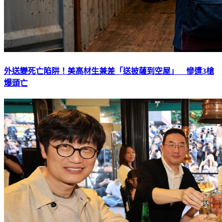
外送變死亡陷阱！美高材生兼差「送披薩到空屋」 慘遭3槍
爆頭亡