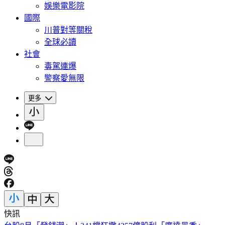
娛樂電影院
國際
川普對等關稅
全球必讀
社會
毒駕連爆
警察愛無限
更多
快訊