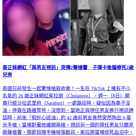
泰正妹網紅「與男友視訊」突傳2聲槍響 子彈卡後腦慘死2歲
兒旁
泰國日前發生一起驚悚槍殺命案！一名在 TikTok 上擁有不小
名氣的 26 歲正妹網紅茱拉朋（Chulaporn），週一（8日）開
車行經沙拉武里府（Saraburi）一處路段時，疑似因為車子沒
油，停靠在路邊等待。沒想到，當她正與現任男友進行視訊通
話時，前來「假好心送油」的 42 歲前男友竟然突然掏出 9 毫
米手槍，當場對著她連開兩槍。視訊另一頭的現任男友只聽見
兩聲槍響，隨即目睹手機掉落斷訊，茱拉朋當場慘死血泊中。