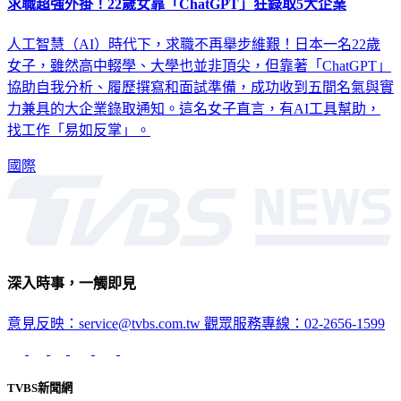
求職超強外掛！22歲女靠「ChatGPT」狂錄取5大企業
人工智慧（AI）時代下，求職不再舉步維艱！日本一名22歲
女子，雖然高中輟學、大學也並非頂尖，但靠著「ChatGPT」
協助自我分析、履歷撰寫和面試準備，成功收到五間名氣與實
力兼具的大企業錄取通知。這名女子直言，有AI工具幫助，
找工作「易如反掌」。
國際
深入時事，一觸即見
意見反映：service@tvbs.com.tw
觀眾服務專線：02-2656-1599
TVBS新聞網