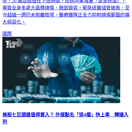
勞，20 歲店經理在下班時間，慘遭同事潑灑「滾燙熱油」，
導致全身多處大面積燒傷、臉部毀容。緊急送醫插管搶救，至
今超過一週仍未脫離險境，醫療團隊正全力抑制燒傷範圍的擴
大與惡化。
國際
美股七巨頭誰值得買入？ 外媒點名「這4檔」快上車 輝達入
列