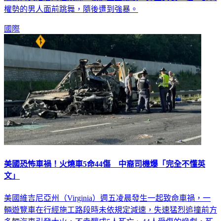
權勢的男人面前跳舞，隨後遭到強暴。
國際
美國恐怖車禍！火燒車5命44傷 中裔司機爆「完全不懂英
文」
美國維吉尼亞州（Virginia）週五凌晨發生一起致命車禍，一
輛遊覽車在行經施工路段時未依規定減速，失速猛烈追撞前方