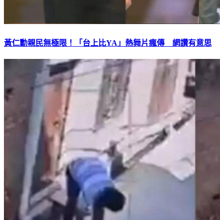
黃仁勳親民無極限！「台上比YA」熱舞片瘋傳 網讚有意思