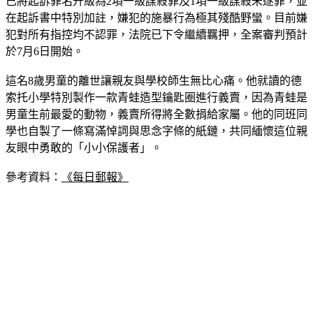
已將起訴罪名升級為2項一級謀殺罪及1項一級謀殺未遂罪，並
在起訴書中特別加註，嫌犯的施暴行為極其殘酷野蠻。目前嫌
犯對所有指控均不認罪，法院已下令繼續羈押，全案審判預計
於7月6日開始。
這名8歲男童的離世讓親友與學校師生無比心痛。他就讀的德
索托小學特別製作一款青蛙造型鑰匙圈進行義賣，因為青蛙是
男童生前最愛的動物，義賣所得將全數捐給家屬。他的同班同
學也自製了一條寫滿悼詞與思念字條的紙鏈，共同緬懷這位親
友眼中勇敢的「小小保護者」。
參考資料：
《每日郵報》