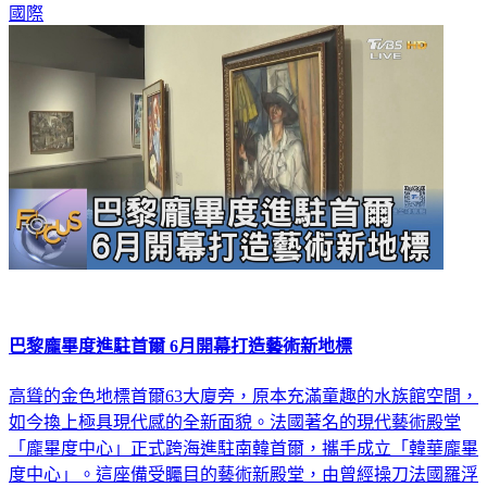
國際
巴黎龐畢度進駐首爾 6月開幕打造藝術新地標
高聳的金色地標首爾63大廈旁，原本充滿童趣的水族館空間，
如今換上極具現代感的全新面貌。法國著名的現代藝術殿堂
「龐畢度中心」正式跨海進駐南韓首爾，攜手成立「韓華龐畢
度中心」。這座備受矚目的藝術新殿堂，由曾經操刀法國羅浮