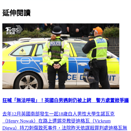
延伸閱讀
狂喊「無法呼吸」！英國白男遇刺仍被上銬 警方處置掀爭議
去年12月英國南部發生一起18歲白人男性大學生諾瓦克
（Henry Nowak）在路上遭錫克教徒迪格瓦（Vickrum
Digwa）持刀刺傷致死事件，法院昨天依謀殺罪判處迪格瓦無