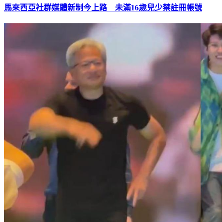
馬來西亞社群媒體新制今上路 未滿16歲兒少禁註冊帳號