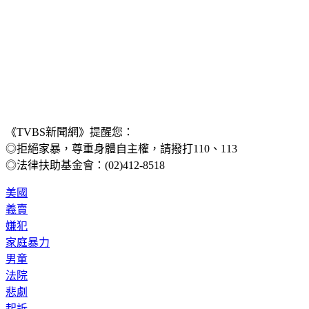
《TVBS新聞網》提醒您：
◎拒絕家暴，尊重身體自主權，請撥打110、113
◎法律扶助基金會：(02)412-8518
美國
義賣
嫌犯
家庭暴力
男童
法院
悲劇
起訴