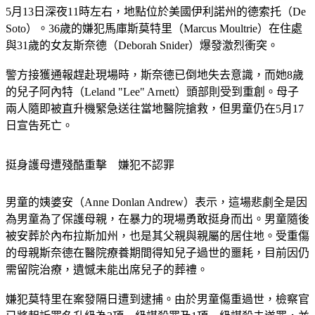
5月13日深夜11時左右，地點位於美國伊利諾州的德索托（De 
Soto）。36歲的嫌犯馬庫斯莫特里（Marcus Moultrie）在住處
與31歲的女友斯奈德（Deborah Snider）爆發激烈衝突。
警方接獲通報趕赴現場時，斯奈德已倒地失去意識，而她8歲
的兒子阿內特（Leland "Lee" Arnett）頭部則受到重創。母子
兩人隨即被直升機緊急送往當地醫院搶救，但男童仍在5月17
日宣告死亡。
挺身護母遭殘酷重擊　嫌犯不認罪
男童的姨婆安（Anne Donlan Andrew）表示，這場悲劇全是因
為男童為了保護母親，在暴力的現場勇敢挺身而出。男童隨後
被安葬於內布拉斯加州，也是其父親與親屬的居住地。受重傷
的母親斯奈德在醫院療養期間得知兒子過世的噩耗，目前因仍
需留院治療，遺憾未能出席兒子的葬禮。
嫌犯莫特里在案發隔日遭到逮捕。由於男童傷重過世，檢察官