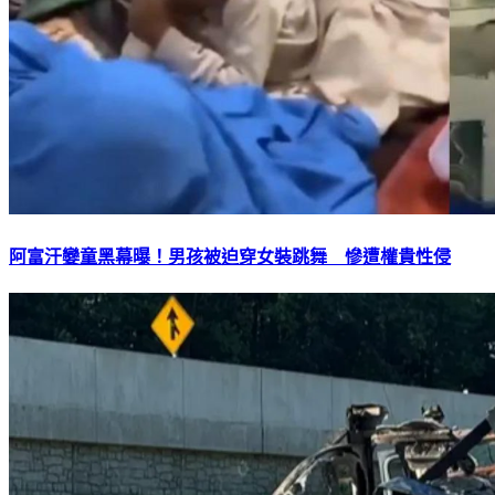
阿富汗孌童黑幕曝！男孩被迫穿女裝跳舞 慘遭權貴性侵