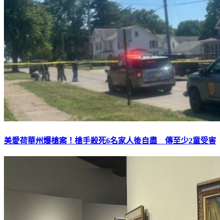
美愛荷華州爆槍案！槍手殺死6名家人後自盡 傳至少2童受害