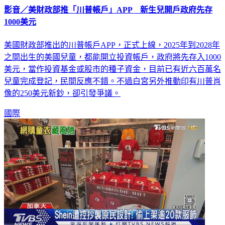
影音／美財政部推「川普帳戶」APP 新生兒開戶政府先存
1000美元
美國財政部推出的川普帳戶APP，正式上線，2025年到2028年
之間出生的美國兒童，都能開立投資帳戶，政府將先存入1000
美元，當作投資基金或股市的種子資金，目前已有近六百萬名
兒童完成登記，民間反應不錯。不過白宮另外推動印有川普肖
像的250美元新鈔，卻引發爭議。
國際