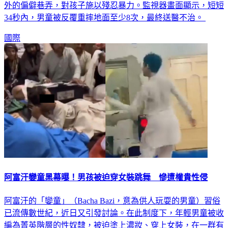
外的偏僻巷弄，對孩子施以殘忍暴力。監視器畫面顯示，短短
34秒內，男童被反覆重摔地面至少8次，最終送醫不治。
國際
阿富汗孌童黑幕曝！男孩被迫穿女裝跳舞 慘遭權貴性侵
阿富汗的「孌童」（Bacha Bazi，意為供人玩耍的男童）習俗
已流傳數世紀，近日又引發討論。在此制度下，年輕男童被收
編為菁英階層的性奴隸，被迫塗上濃妝、穿上女裝，在一群有