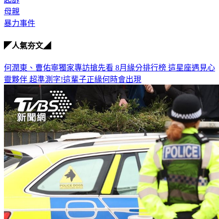
母親
暴力事件
◤人氣夯文◢
何潤東、曹佑寧獨家專訪搶先看
8月緣分排行榜 這星座遇見心
靈夥伴
超準測字!這輩子正緣何時會出現