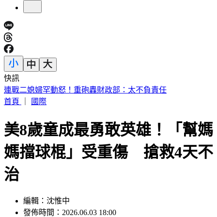
快訊
7縣市高溫飆36度！白海豚逼近風雨增 週末雨彈最猛
首頁
｜
國際
美8歲童成最勇敢英雄！「幫媽
媽擋球棍」受重傷 搶救4天不
治
編輯：沈惟中
發佈時間：2026.06.03 18:00