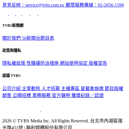
意見反映：service@tvbs.com.tw
觀眾服務專線：02-2656-1599
TVBS新聞網
關於我們
56新聞台節目表
政策與隱私
隱私權政策
性騷擾防治措施
網站使用協定
版權宣告
認識 TVBS
公司介紹
企業動態
人才招募
主播專區
星藝象娛樂
節目版權
銷售
公開招標
業務服務
官方聲明
獲獎紀錄／認證
2026 © TVBS Media Inc. All Rights Reserved. 台北市內湖區瑞
光路451號 | 聯利媒體股份有限公司