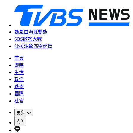
颱風白海豚動態
SBS歌謠大戰
沙拉油致癌物超標
首頁
即時
生活
政治
娛樂
國際
社會
更多