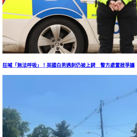
狂喊「無法呼吸」！英國白男遇刺仍被上銬 警方處置掀爭議