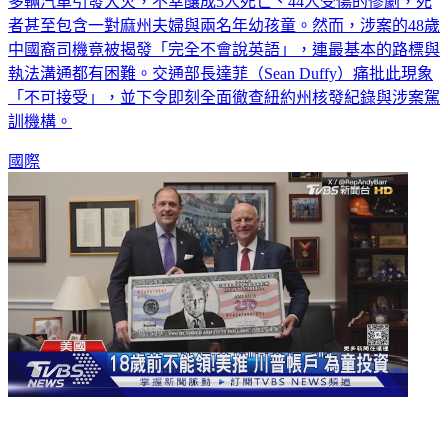
多輛汽車引發大火，不幸釀成5人死亡、44人受傷的慘劇，死
者甚至包含一對麻州夫婦與兩名年幼孩童。然而，涉案的48歲
中國裔司機竟被揭發「完全不會說英語」，連最基本的路標與
執法溝通都有困難。交通部長達菲（Sean Duffy）痛批此現象
「不可接受」，並下令即刻全面徹查紐約州核發紀錄與涉案駕
訓機構。
國際