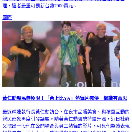
理，違者最重可罰新台幣7900萬元。
國際
黃仁勳親民無極限！「台上比YA」熱舞片瘋傳 網讚有意思
最近輝達執行長黃仁勳訪台，在夜市品嚐美食、與孩童互動的
親民形象再度引發話題。隨著黃仁勳聲勢持續升溫，近日社群
又挖出一段他在公開場合與員工熱舞的影片，可見他整體表現