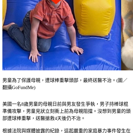
男童為了保護母親，遭球棒重擊頭部，最終送醫不治。(圖／
翻攝GoFundMe)
美國一名8歲男童的母親日前與男友發生爭執，男子持棒球棍
準備攻擊，男童見狀立刻衝上前為母親阻擋。沒想到男童的頭
部遭球棒重擊，送醫搶救4天後仍不治。
根據法院與媒體披露的紀錄，這起嚴重的家庭暴力事件發生在