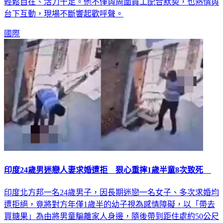
輕鬆自在、活力十足。他不僅與周圍員工配合默契，也熱情與
台下互動，現場不斷響起歡呼聲。
國際
印度24歲男迷戀人妻求婚遭拒 狠心重摔1歲半童8次致死
印度北方邦一名24歲男子，因長期迷戀一名女子、多次求婚均
遭拒絕，竟將對方年僅1歲半的幼子視為感情障礙，以「帶去
買糖果」為由將男童騙離家人身邊，隨後帶到距住處約50公尺