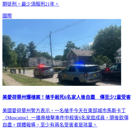
期徒刑，最少須服刑21年。
國際
美愛荷華州爆槍案！槍手殺死6名家人後自盡 傳至少2童受害
美國愛荷華州警方表示，一名槍手今天在東部城市馬斯卡丁
（Muscatine）一連串槍擊事件中殺害6名家庭成員，隨後飲彈
自盡。媒體報導，至少有兩名受害者是孩童。