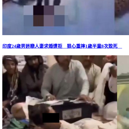
印度24歲男迷戀人妻求婚遭拒 狠心重摔1歲半童8次致死