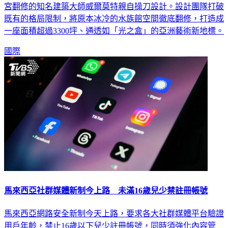
宮翻修的知名建築大師威爾莫特親自操刀設計。設計團隊打破
既有的格局限制，將原本冰冷的水族館空間徹底翻修，打造成
一座面積超過3300坪、通透如「光之盒」的亞洲藝術新地標。
國際
馬來西亞社群媒體新制今上路 未滿16歲兒少禁註冊帳號
馬來西亞網路安全新制今天上路，要求各大社群媒體平台驗證
用戶年齡，禁止16歲以下兒少註冊帳號，同時須強化內容管