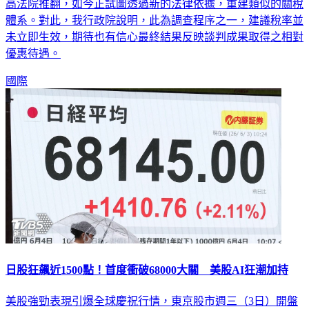
體系。對此，我行政院說明，此為調查程序之一，建議稅率並
未立即生效，期待也有信心最終結果反映談判成果取得之相對
優惠待遇。
國際
日股狂飆近1500點！首度衝破68000大關 美股AI狂潮加持
美股強勁表現引爆全球慶祝行情，東京股市週三（3日）開盤
迎來史詩級大漲！在美股連日創高與AI投資熱潮的強勢帶動