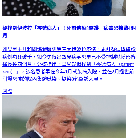
疑找到伊波拉「零號病人」！死前傳染8醫護 病毒恐擴散4個
月
剛果民主共和國爆發歷史第三大伊波拉疫情，累計疑似與確診
病例瘋狂破千，如今更傳出致命病毒恐早已不受控制地隱形傳
播長達四個月。外媒指出，當局疑似找到「零號病人（patient
zero）」，該名患者早在今年1月就染病入院，並在2月過世前
引爆恐怖的院內集體感染、疑染8名醫護人員。
國際