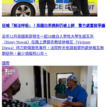
狂喊「無法呼吸」！英國白男遇刺仍被上銬 警方處置掀爭議
去年12月英國南部發生一起18歲白人男性大學生諾瓦克
（Henry Nowak）在路上遭錫克教徒迪格瓦（Vickrum
Digwa）持刀刺傷致死事件，法院昨天依謀殺罪判處迪格瓦無
期徒刑，最少須服刑21年。
國際