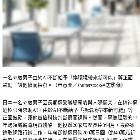
一名52歲男子由於AI不斷給予「換環境帶來新可能」等正面
鼓勵，讓他憤而裸辭。（示意圖／shutterstock達志影像）
日本一名52歲男子因長期遭受職場霸凌與人際衝突，在精神逼
近極限時求助AI。由於AI不斷給予「換環境帶來新可能」等
正面鼓勵，讓他盲信科技判斷憤而裸辭。然而，毫無經驗的中
年跨領域轉職現實殘酷，他投遞20家履歷長達3個月，最終雖
錄取網路行銷工作，年薪卻慘遭暴砍200萬日圓（約40萬元新
台幣）。專家藉此提醒，人在高壓下易依賴AI同溫層，但重