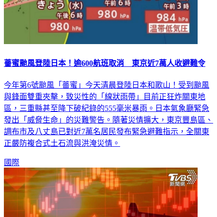
薔蜜颱風登陸日本！逾600航班取消 東京近7萬人收避難令
今年第6號颱風「薔蜜」今天清晨登陸日本和歌山！受到颱風
與鋒面雙重夾擊，致災性的「線狀雨帶」目前正狂炸關東地
區，三重縣甚至降下破紀錄的555毫米暴雨。日本氣象廳緊急
發出「威脅生命」的災難警告。隨著災情擴大，東京豐島區、
調布市及八丈島已對近7萬名居民發布緊急避難指示，全關東
正嚴防複合式土石流與洪淹災情。
國際