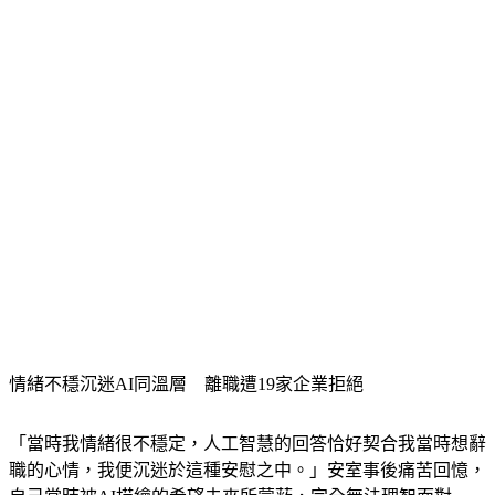
情緒不穩沉迷AI同溫層　離職遭19家企業拒絕
「當時我情緒很不穩定，人工智慧的回答恰好契合我當時想辭
職的心情，我便沉迷於這種安慰之中。」安室事後痛苦回憶，
自己當時被AI描繪的希望未來所蒙蔽，完全無法理智面對