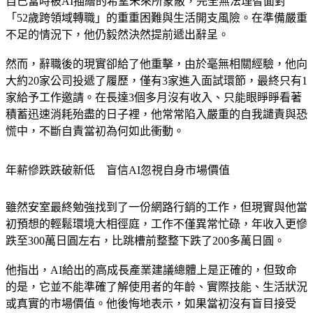
「52歲跨領域轉職」的重重困難與生活開支風險。在準備嚴重
不足的情況下，他仍毅然決然提前遞出辭呈。
然而，辭職後的現實卻給了他重擊，由於毫無相關經驗，他向
大約20家公司投遞了履歷，僅有3家進入面試環節，最終只有1
家給予工作邀請。在長達3個多月沒有收入、只能眼睜睜看著
積蓄迅速消耗殆盡的日子裡，他常常陷入嚴重的自我譴責與恐
慌中，不斷自責當初為何如此衝動。
年薪慘跌跌破新低　盲信AI忽視自身市場價值
雖然安室最終勉強找到了一份網路行銷的工作，但現實與他當
初預想的輕鬆環境大相徑庭，工作不僅異常忙碌，年收入更慘
跌至300萬日圓左右，比跳槽前整整下跌了200多萬日圓。
他指出，AI給出的高成長產業建議總體上是正確的，但致命
的是，它並不能準確了解使用者的年齡、實際技能、生活狀況
或真實的市場價值。他後悔地表示，如果當初沒有盲目接受
AI的說法，而是諮詢職業專家或信任的親友，或許就能做出