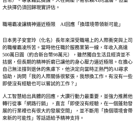
大抉擇仍須回歸現實評估。
職場霸凌讓精神逼近極限　AI回應「換環境帶領新可能」
日本男子安室玲（化名）長年來深受職場上的人際衝突與上司
的職權霸凌所苦。當時他任職於服務業第一線，年收入高達
500萬日圓（約合新台幣98萬元），雖然獨自生活且經濟並不
拮据，但長期的精神折磨已讓他的身心壓力逼近極限。在擔心
自己無法撐到退休的焦慮下，他決定向當時正熱門的AI尋求
協助，詢問「我的人際關係很緊張，我想換工作。有沒有一些
即使沒有經驗也可以嘗試的工作？」
人工智慧給出具體的回應，大讚行動力最重要，並強力推薦他
轉行從事「網路行銷」，直言「即使沒有經驗，在一個蓬勃發
展的行業裡也有很大的發展空間」，並不斷用「換個環境會帶
來新的可能性」等話語給予精神支持。