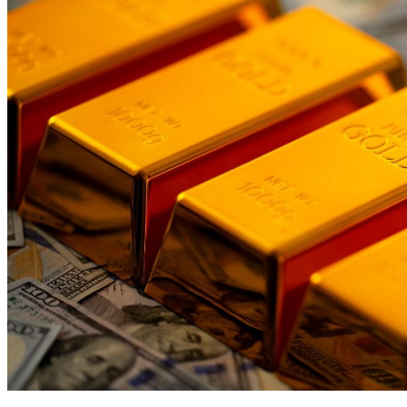
黃金不漲了？德國商銀下修預測至「這數字」 白銀也遭殃