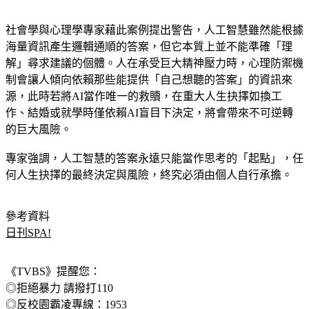
社會學與心理學專家藉此案例提出警告，人工智慧雖然能根據
海量資訊產生邏輯通順的答案，但它本質上並不能準確「理
解」尋求建議的個體。人在承受巨大精神壓力時，心理防禦機
制會讓人傾向依賴那些能提供「自己想聽的答案」的資訊來
源，此時若將AI當作唯一的救贖，在重大人生抉擇如換工
作、結婚或就學時僅依賴AI盲目下決定，將會帶來不可逆轉
的巨大風險。
專家強調，人工智慧的答案永遠只能當作思考的「起點」，任
何人生抉擇的最終決定與風險，終究必須由個人自行承擔。
參考資料
日刊SPA!
《TVBS》提醒您：
◎拒絕暴力 請撥打110
◎反校園霸凌專線：1953
◎反職場霸凌專線：1955