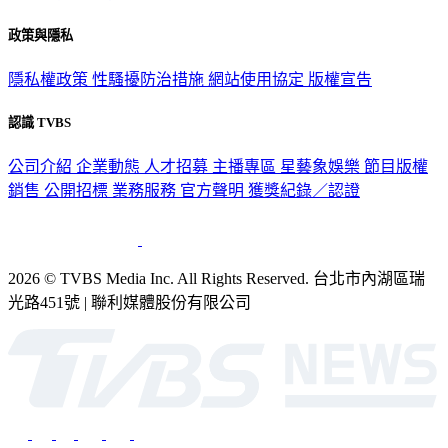
政策與隱私
隱私權政策
性騷擾防治措施
網站使用協定
版權宣告
認識 TVBS
公司介紹
企業動態
人才招募
主播專區
星藝象娛樂
節目版權
銷售
公開招標
業務服務
官方聲明
獲獎紀錄／認證
2026 © TVBS Media Inc. All Rights Reserved. 台北市內湖區瑞
光路451號 | 聯利媒體股份有限公司