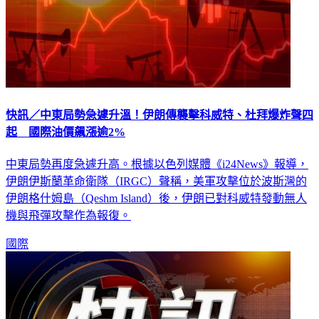
快訊／中東局勢急遽升溫！伊朗傳襲擊科威特、杜拜爆炸聲四
起 國際油價飆漲逾2%
中東局勢再度急遽升高。根據以色列媒體《i24News》報導，
伊朗伊斯蘭革命衛隊（IRGC）聲稱，美軍攻擊位於波斯灣的
伊朗格什姆島（Qeshm Island）後，伊朗已對科威特發動無人
機與飛彈攻擊作為報復。
國際