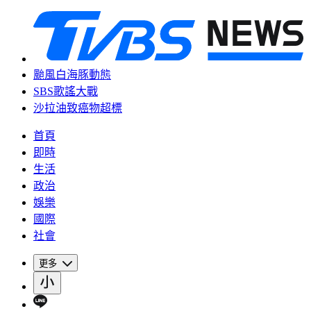
颱風白海豚動態
SBS歌謠大戰
沙拉油致癌物超標
首頁
即時
生活
政治
娛樂
國際
社會
更多