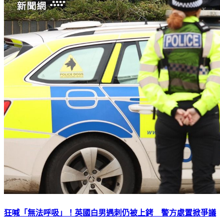
狂喊「無法呼吸」！英國白男遇刺仍被上銬 警方處置掀爭議