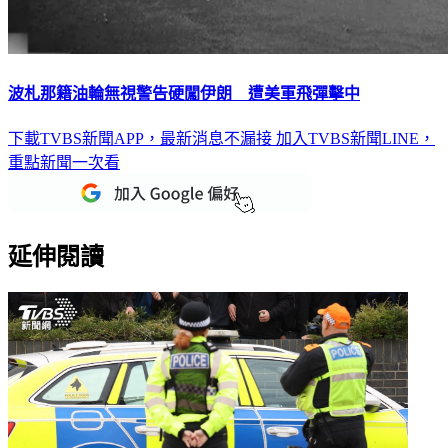
波札那籍油輪無視警告硬闖伊朗 遭美軍飛彈擊中
下載TVBS新聞APP，最新消息不漏接
加入TVBS新聞LINE，
重點新聞一次看
延伸閱讀