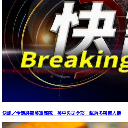
快訊／伊朗襲擊美軍部隊 美中央司令部：擊落多架無人機