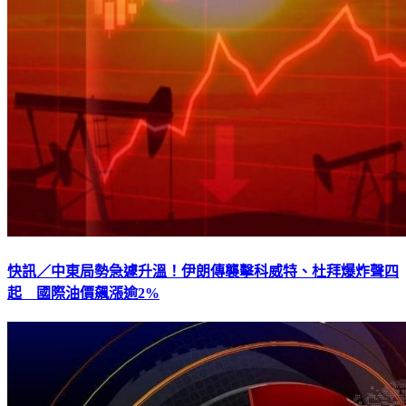
快訊／中東局勢急遽升溫！伊朗傳襲擊科威特、杜拜爆炸聲四
起 國際油價飆漲逾2%