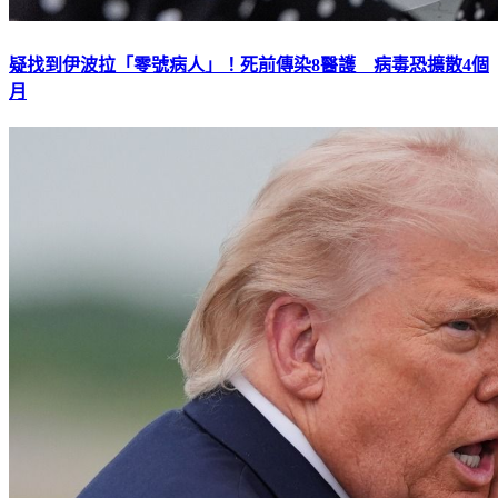
疑找到伊波拉「零號病人」！死前傳染8醫護 病毒恐擴散4個
月