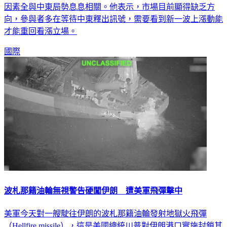
向，參與者多在等待中東釋出訊號，需要看到新一波上漲動能
才能重回看漲立場。
國際
波札那籍油輪無視警告硬闖伊朗 遭美軍飛彈擊中
美軍今天對一艘駛往伊朗的波札那籍油輪發射地獄火飛彈
（Hellfire missile），這是美國總統川普對伊朗港口實施封鎖其
中一環；他正敦促德黑蘭按照他的條件磋商和平協議。