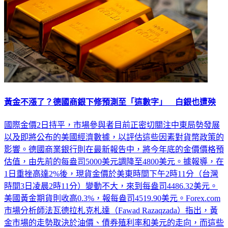
黃金不漲了？德國商銀下修預測至「這數字」 白銀也遭殃
國際金價2日持平，市場參與者目前正密切關注中東局勢發展
以及即將公布的美國經濟數據，以評估這些因素對貨幣政策的
影響。德國商業銀行則在最新報告中，將今年底的金價價格預
估值，由先前的每盎司5000美元調降至4800美元。據報導，在
1日重挫高達2%後，現貨金價於美東時間下午2時11分（台灣
時間3日凌晨2時11分）變動不大，來到每盎司4486.32美元。
美國黃金期貨則收高0.3%，報每盎司4519.90美元。Forex.com
市場分析師法瓦德拉札克札達（Fawad Razaqzada）指出，黃
金市場的走勢取決於油價、債券殖利率和美元的走向，而這些
因素全與中東局勢息息相關。他表示，市場目前顯得缺乏方