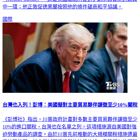
國際
台灣也入列！彭博：美國擬對主要貿易夥伴課徵至少10%關稅
《彭博社》指出，川普政府計畫對多數主要貿易夥伴課徵至少
10%的進口關稅，台灣也在名單之列。這項措施源自美國對強
迫勞動產品的調查。由於川普先前推動的大規模關稅措施遭最
高法院推翻，如今正試圖透過新的法律依據，重建類似的關稅