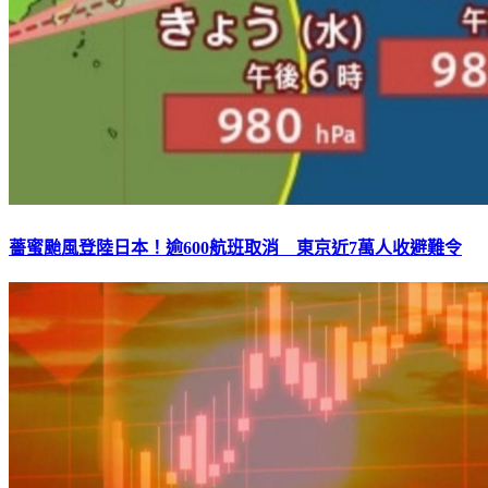
薔蜜颱風登陸日本！逾600航班取消 東京近7萬人收避難令