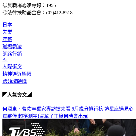
◎法律扶助基金會：(02)412-8518
日本
失業
年薪
職場霸凌
網路行銷
AI
人際衝突
精神逼近極限
跨領域轉職
◤人氣夯文◢
何潤東、曹佑寧獨家專訪搶先看
8月緣分排行榜 這星座遇見心
靈夥伴
超準測字!這輩子正緣何時會出現