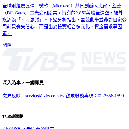
全球財經震撼彈！微軟（Microsoft）共同創辦人比爾・蓋茲
（Bill Gates）賣光公司股票，持有的2,850萬股全清空，被外
媒評為「不可思議」。不過分析指出，蓋茲此舉並非對自家公
司前景喪失信心，而是出於投資組合多元化、資金需求等因
素。
國際
深入時事，一觸即見
意見反映：service@tvbs.com.tw
觀眾服務專線：02-2656-1599
TVBS新聞網