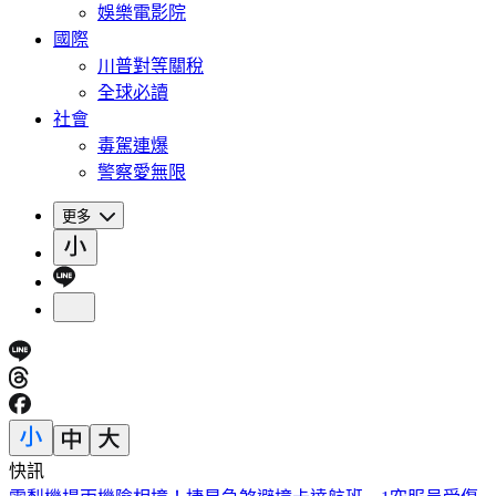
娛樂電影院
國際
川普對等關稅
全球必讀
社會
毒駕連爆
警察愛無限
更多
快訊