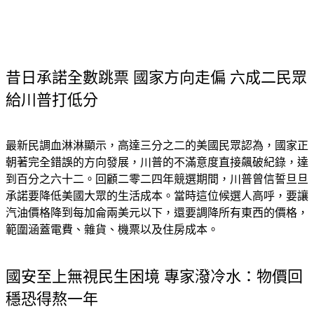
昔日承諾全數跳票 國家方向走偏 六成二民眾
給川普打低分
最新民調血淋淋顯示，高達三分之二的美國民眾認為，國家正
朝著完全錯誤的方向發展，川普的不滿意度直接飆破紀錄，達
到百分之六十二。回顧二零二四年競選期間，川普曾信誓旦旦
承諾要降低美國大眾的生活成本。當時這位候選人高呼，要讓
汽油價格降到每加侖兩美元以下，還要調降所有東西的價格，
範圍涵蓋電費、雜貨、機票以及住房成本。
國安至上無視民生困境 專家潑冷水：物價回
穩恐得熬一年