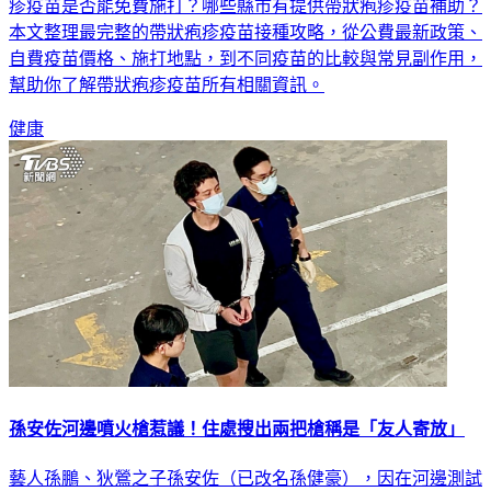
疹疫苗是否能免費施打？哪些縣市有提供帶狀疱疹疫苗補助？
本文整理最完整的帶狀疱疹疫苗接種攻略，從公費最新政策、
自費疫苗價格、施打地點，到不同疫苗的比較與常見副作用，
幫助你了解帶狀疱疹疫苗所有相關資訊。
健康
孫安佐河邊噴火槍惹議！住處搜出兩把槍稱是「友人寄放」
藝人孫鵬、狄鶯之子孫安佐（已改名孫健豪），因在河邊測試