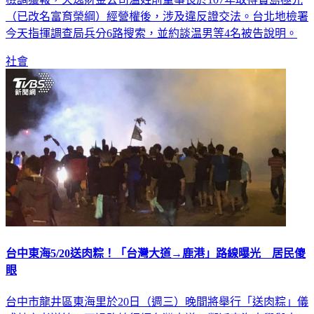
（已改名富育榮綱）經營權後，涉及違反證交法。台北地檢署
今天指揮調查局兵分6路搜索，並約談温男等4名被告說明。
社會
台中東海5/20送肉粽！「台灣大道→鹿港」路線曝光 居民傻
眼
台中市龍井區東海里於20日（週三）晚間將舉行「送肉粽」儀