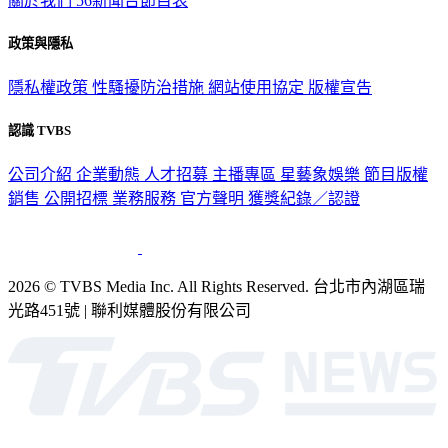
關於我們
56新聞台節目表
政策與隱私
隱私權政策
性騷擾防治措施
網站使用協定
版權宣告
認識 TVBS
公司介紹
企業動態
人才招募
主播專區
星藝象娛樂
節目版權
銷售
公開招標
業務服務
官方聲明
獲獎紀錄／認證
2026 © TVBS Media Inc. All Rights Reserved. 台北市內湖區瑞
光路451號 | 聯利媒體股份有限公司