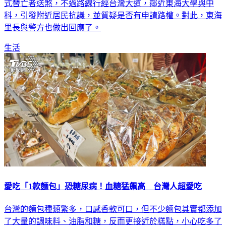
式替亡者送煞，不過路線行經台灣大道，鄰近東海大學與中
科，引發附近居民抗議，並質疑是否有申請路權。對此，東海
里長與警方也做出回應了。
生活
愛吃「1款麵包」恐糖尿病！血糖猛飆高 台灣人超愛吃
台灣的麵包種類繁多，口感香軟可口，但不少麵包其實都添加
了大量的調味料、油脂和糖，反而更接近於糕點，小心吃多了