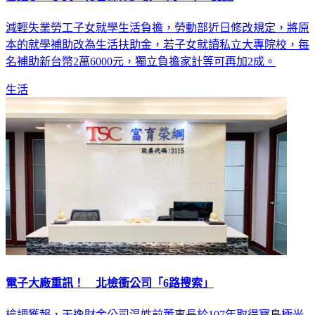
減輕失業勞工子女就學生活負擔，勞動部近日修改規定，將原
本的就學補助改為生活扶助金，若子女就讀私立大專院校，每
名補助新台幣2萬6000元，獨立負擔家計等可再加2成。
生活
電子大廠重訊！ 北檢衝公司「6路搜索」
檢調獲報，天逸財金公司温姓前董事長於107年取得寶島極光