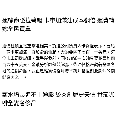
運輸命脈拉警報 卡車加滿油成本翻倍 運費轉
嫁全民買單
油價狂飆直接重擊運輸業。貨運公司負責人卡麥隆表示，要給
一輛卡車加滿一百加侖的油箱，大約要砸下七百一十美元。這
位卡車司機感嘆，戰爭爆發前，同樣加滿一次油只要花費約四
百六十五美元。金融分析師凱茲認為，柴油價格牽動著全國各
地的運輸命脈，這正是雜貨價格月增率跳升幅度如此劇烈的關
鍵原因之一。
薪水增長追不上通膨 絞肉創歷史天價 番茄咖
啡全變奢侈品