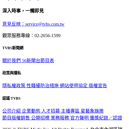
深入時事，一觸即見
意見反映：service@tvbs.com.tw
觀眾服務專線：02-2656-1599
TVBS新聞網
關於我們
56新聞台節目表
政策與隱私
隱私權政策
性騷擾防治措施
網站使用協定
版權宣告
認識 TVBS
公司介紹
企業動態
人才招募
主播專區
星藝象娛樂
節目版權銷售
公開招標
業務服務
官方聲明
獲獎紀錄／認證