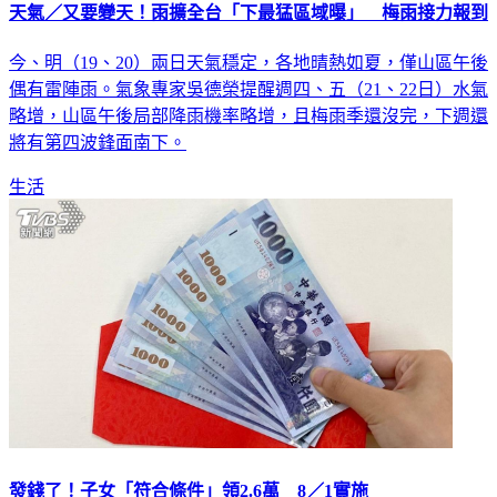
天氣／又要變天！雨擴全台「下最猛區域曝」 梅雨接力報到
今、明（19、20）兩日天氣穩定，各地晴熱如夏，僅山區午後
偶有雷陣雨。氣象專家吳德榮提醒週四、五（21、22日）水氣
略增，山區午後局部降雨機率略增，且梅雨季還沒完，下週還
將有第四波鋒面南下。
生活
發錢了！子女「符合條件」領2.6萬 8／1實施