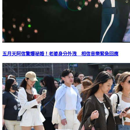
五月天阿信驚爆祕婚！老婆身分外洩 相信音樂緊急回應