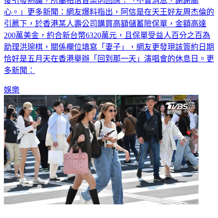
後引發熱議，所屬相信音樂則回應：「不實消息，謝謝關
心。」更多新聞：網友爆料指出，阿信是在天王好友周杰倫的
引薦下，於香港某人壽公司購買高額儲蓄險保單，金額高達
200萬美金，約合新台幣6320萬元，且保單受益人百分之百為
助理洪琬棋，關係欄位填寫「妻子」，網友更發現該簽約日期
恰好是五月天在香港舉辦「回到那一天」演唱會的休息日。更
多新聞：
娛樂