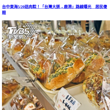
台中東海5/20送肉粽！「台灣大道→鹿港」路線曝光 居民傻
眼