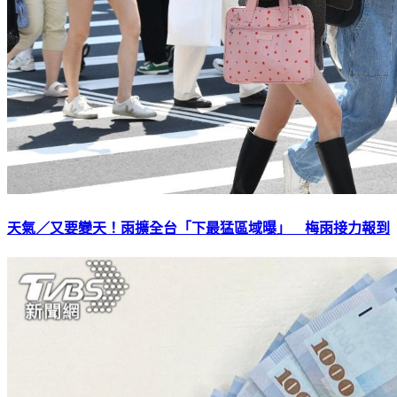
天氣／又要變天！雨擴全台「下最猛區域曝」 梅雨接力報到