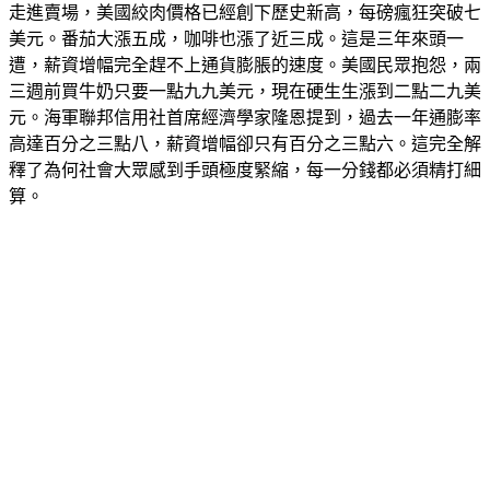
走進賣場，美國絞肉價格已經創下歷史新高，每磅瘋狂突破七
美元。番茄大漲五成，咖啡也漲了近三成。這是三年來頭一
遭，薪資增幅完全趕不上通貨膨脹的速度。美國民眾抱怨，兩
三週前買牛奶只要一點九九美元，現在硬生生漲到二點二九美
元。海軍聯邦信用社首席經濟學家隆恩提到，過去一年通膨率
高達百分之三點八，薪資增幅卻只有百分之三點六。這完全解
釋了為何社會大眾感到手頭極度緊縮，每一分錢都必須精打細
算。