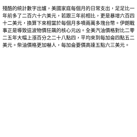
殘酷的統計數字出爐，美國家庭每個月的日常支出，足足比一
年前多了二百六十六美元，若跟三年前相比，更是暴增六百四
十二美元，換算下來相當於每個月多噴兩萬多塊台幣。伊朗戰
事正是導致這波物價狂飆的核心元凶。全美汽油價格對比二零
二五年大幅上漲百分之二十八點四，平均來到每加侖四點五二
美元。柴油價格更加嚇人，每加侖要價高達五點六三美元。