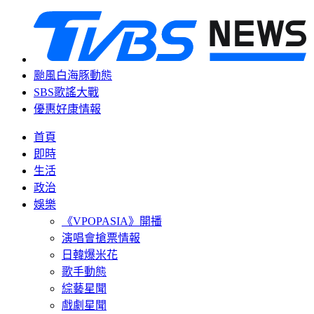
颱風白海豚動態
SBS歌謠大戰
優惠好康情報
首頁
即時
生活
政治
娛樂
《VPOPASIA》開播
演唱會搶票情報
日韓爆米花
歌手動態
綜藝星聞
戲劇星聞