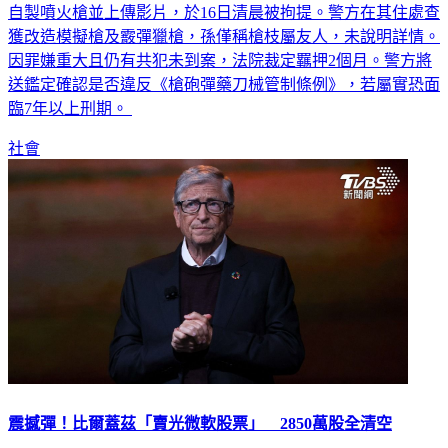
自製噴火槍並上傳影片，於16日清晨被拘提。警方在其住處查
獲改造模擬槍及霰彈獵槍，孫僅稱槍枝屬友人，未說明詳情。
因罪嫌重大且仍有共犯未到案，法院裁定羈押2個月。警方將
送鑑定確認是否違反《槍砲彈藥刀械管制條例》，若屬實恐面
臨7年以上刑期。
社會
震撼彈！比爾蓋茲「賣光微軟股票」 2850萬股全清空