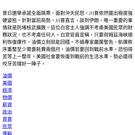
昔日選舉承諾全面跳票，面對沖天民怨，川普依然擺出極度強
硬姿態。針對當前局勢，川普直言，談到伊朗，唯一重要的事
情就是防堵核武擴散。這位白宮主人強調不考慮美國民眾的財
務狀況，也不考慮任何人。白宮官員宣稱，只要荷姆茲海峽順
利恢復運作，油價立刻就能回穩。不過專家嚴厲警告，航運秩
序重整至少需要耗費兩個月，油價若要回到戰前水準，恐怕得
苦等上一整年。美國社會要恢復到戰前的生活水準，勢必還得
咬牙苦撐好一陣子。
油價
美國
經濟
物價
薪資
政治
買賣
民眾
運輸