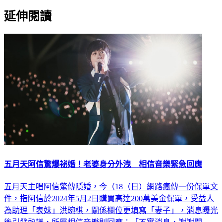
延伸閱讀
五月天阿信驚爆祕婚！老婆身分外洩 相信音樂緊急回應
五月天主唱阿信驚傳隱婚，今（18（日）網路瘋傳一份保單文
件，指阿信於2024年5月2日購買高達200萬美金保單，受益人
為助理「表妹」洪琬棋，關係欄位更填寫「妻子」，消息曝光