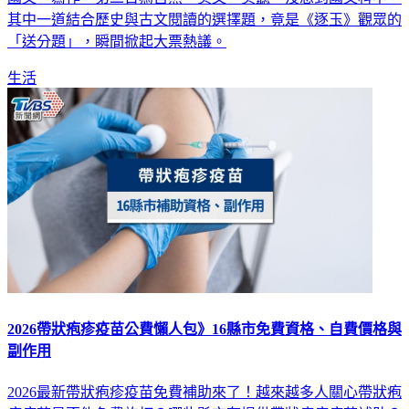
其中一道結合歷史與古文閱讀的選擇題，竟是《逐玉》觀眾的
「送分題」，瞬間掀起大票熱議。
生活
2026帶狀疱疹疫苗公費懶人包》16縣市免費資格、自費價格與
副作用
2026最新帶狀疱疹疫苗免費補助來了！越來越多人關心帶狀疱