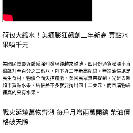
荷包大縮水！美通膨狂飆創三年新高 買點水
果噴千元
美國民眾最近體感強烈發現錢越來越薄。四月份通貨膨脹率直
線飆升至百分之三點八，創下近三年新高紀錄。無論油價還是
民生食材，物價全面失控瘋漲。美國民眾無奈提到，光是去趟
超市買點水果，結帳差不多就要掏出四十二美元，而且購物袋
裡真的只有水果。
戰火延燒萬物齊漲 每戶月增兩萬開銷 柴油價
格破天際