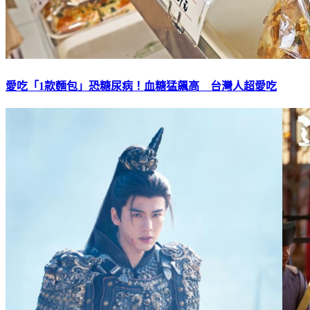
愛吃「1款麵包」恐糖尿病！血糖猛飆高 台灣人超愛吃