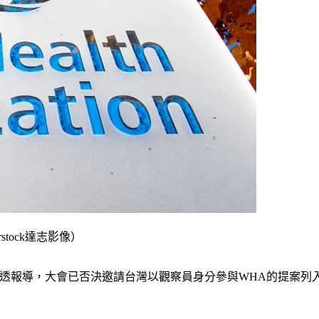
tock達志影像）
據路透報導，大會已否決邀請台灣以觀察員身分參與WHA的提案