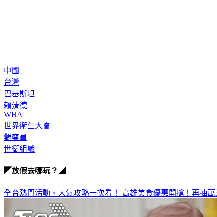
中國
台灣
巴基斯坦
賴清德
WHA
世界衛生大會
觀察員
世衛組織
◤放假去哪玩？◢
全台熱門活動、人氣攻略一次看！
高雄美食優惠開搶！再抽萬