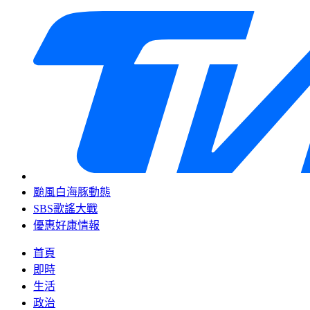
颱風白海豚動態
SBS歌謠大戰
優惠好康情報
首頁
即時
生活
政治