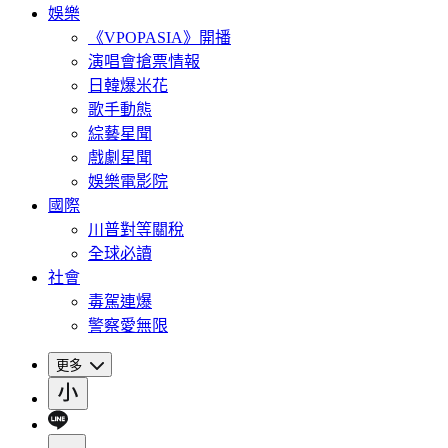
娛樂
《VPOPASIA》開播
演唱會搶票情報
日韓爆米花
歌手動態
綜藝星聞
戲劇星聞
娛樂電影院
國際
川普對等關稅
全球必讀
社會
毒駕連爆
警察愛無限
更多