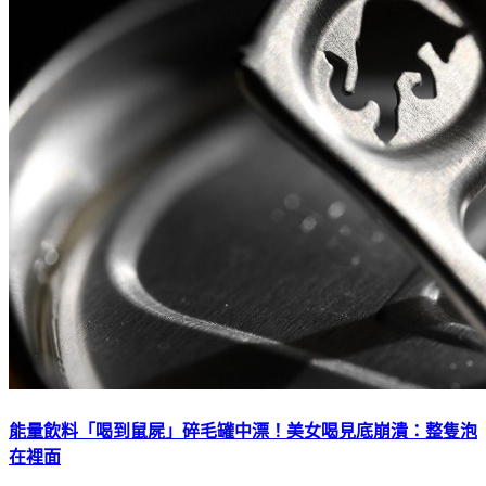
能量飲料「喝到鼠屍」碎毛罐中漂！美女喝見底崩潰：整隻泡
在裡面