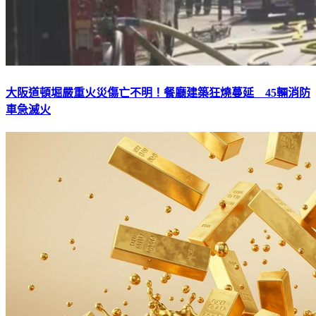
大阪道頓堀嚴重火災傷亡不明！餐廳建築狂燒蔓延 45輛消防
車急滅火