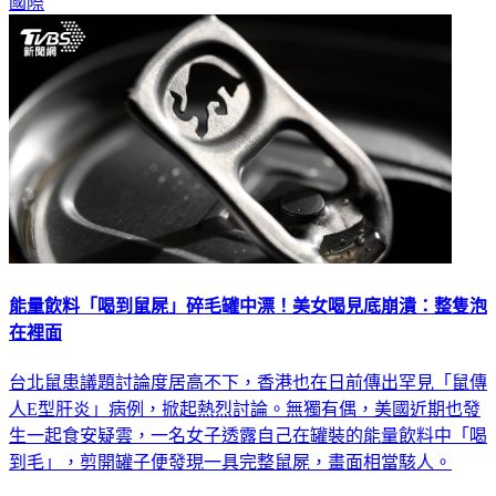
能量飲料「喝到鼠屍」碎毛罐中漂！美女喝見底崩潰：整隻泡
在裡面
台北鼠患議題討論度居高不下，香港也在日前傳出罕見「鼠傳
人E型肝炎」病例，掀起熱烈討論。無獨有偶，美國近期也發
生一起食安疑雲，一名女子透露自己在罐裝的能量飲料中「喝
到毛」，剪開罐子便發現一具完整鼠屍，畫面相當駭人。
國際