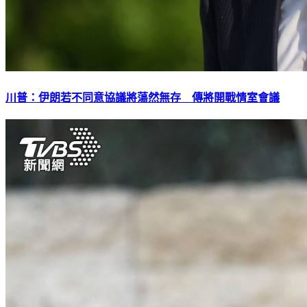
川普：伊朗若不同意協議將蕩然無存 傳將開戰情室會議