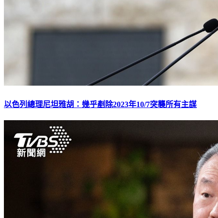
以色列總理尼坦雅胡：幾乎剷除2023年10/7突襲所有主謀