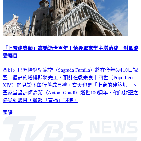
「上帝建築師」高第逝世百年！恰逢聖家堂主塔落成 封聖路
受矚目
西班牙巴塞隆納聖家堂（Sagrada Família）將在今年6月10日祝
聖！最高的塔樓即將完工，預計在教宗良十四世（Pope Leo
XIV）的見證下舉行落成典禮。當天也是「上帝的建築師」、
聖家堂設計師高第（Antoni Gaudí）逝世100週年，他的封聖之
路受到矚目，掀起「宣福」期待。
國際