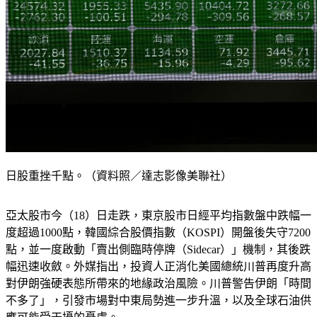
日股重挫千點。（資料照／達志影像美聯社）
亞太股市今（18）日走跌，東京股市日經平均指數盤中跌幅一
度超過1000點，韓國綜合股價指數（KOSPI）開盤後失守7200
點，並一度啟動「賣出側臨時停牌（Sidecar）」機制，其後跌
幅迅速收斂。外媒指出，投資人正消化美國總統川普再度升高
對伊朗強硬表態所帶來的地緣政治風險。川普警告伊朗「時間
不多了」，引發市場對中東局勢進一步升溫，以及全球石油供
應可能受干擾的憂慮。