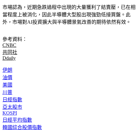
當程度上被消化，因此半導體大型股出現強勁低接買盤。此
外，市場對AI投資擴大與半導體景氣改善的期待依然有效。
參考資料：
CNBC
共同社
Ddaily
伊朗
油價
美國
川普
日經指數
亞太股市
KOSPI
日經平均指數
韓國綜合股價指數
◤放假去哪玩？◢