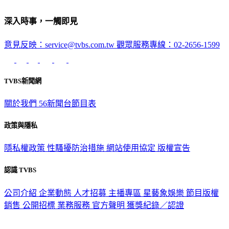
深入時事，一觸即見
意見反映：service@tvbs.com.tw
觀眾服務專線：02-2656-1599
TVBS新聞網
關於我們
56新聞台節目表
政策與隱私
隱私權政策
性騷擾防治措施
網站使用協定
版權宣告
認識 TVBS
公司介紹
企業動態
人才招募
主播專區
星藝象娛樂
節目版權
銷售
公開招標
業務服務
官方聲明
獲獎紀錄／認證