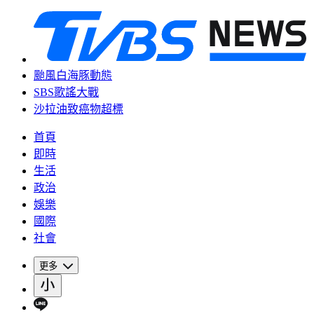
颱風白海豚動態
SBS歌謠大戰
沙拉油致癌物超標
首頁
即時
生活
政治
娛樂
國際
社會
更多