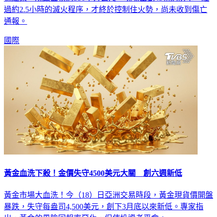
通報。
國際
黃金血洗下殺！金價失守4500美元大關 創六週新低
黃金市場大血洗！今（18）日亞洲交易時段，黃金現貨價開盤
暴跌，失守每盎司4,500美元，創下3月底以來新低。專家指
出，黃金的風險回報率惡化，促使投資者平倉。