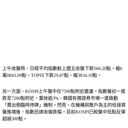
上午收盤時，日經平均指數較上週五收盤下跌566.20點，報6
萬0843.09點。TOPIX下跌29.87點，報3834.10點。
另一方面，KOSPI上午盤中在7590點附近震盪。指數盤初一度
跌至7200點附近，重挫逾3%，韓國有價證券市場一度啟動
「賣出側臨時停牌」機制。然而，在機構與散戶為主的低接買
盤進場後，指數迅速收復跌幅。目前KOSPI已較盤中低點反彈
超過300點。
市場認為，近期急跌過程中出現的大量獲利了結賣壓，已在相