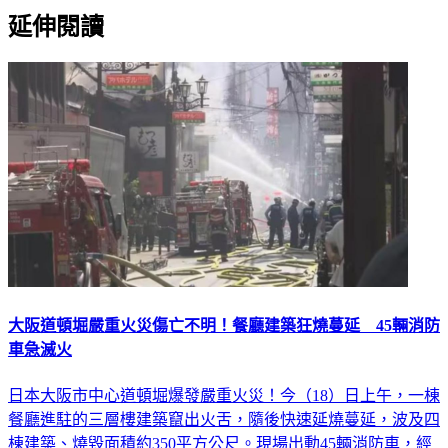
延伸閱讀
大阪道頓堀嚴重火災傷亡不明！餐廳建築狂燒蔓延 45輛消防
車急滅火
日本大阪市中心道頓堀爆發嚴重火災！今（18）日上午，一棟
餐廳進駐的三層樓建築竄出火舌，隨後快速延燒蔓延，波及四
棟建築、燒毀面積約350平方公尺。現場出動45輛消防車，經
過約2.5小時的滅火程序，才終於控制住火勢，尚未收到傷亡