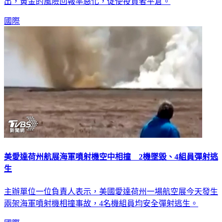
國際
美愛達荷州航展海軍噴射機空中相撞 2機墜毀、4組員彈射逃
生
主辦單位一位負責人表示，美國愛達荷州一場航空展今天發生
兩架海軍噴射機相撞事故，4名機組員均安全彈射逃生。
國際