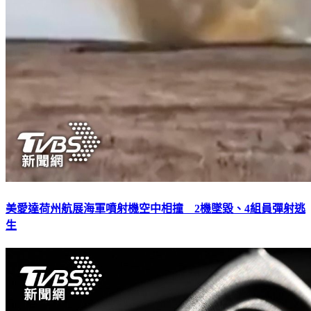
美愛達荷州航展海軍噴射機空中相撞 2機墜毀、4組員彈射逃
生