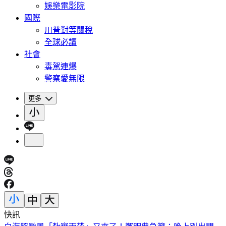
娛樂電影院
國際
川普對等關稅
全球必讀
社會
毒駕連爆
警察愛無限
更多
快訊