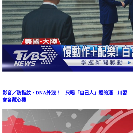
影音／防指紋、DNA外洩！ 只喝「自己人」遞的酒 川習
會各藏心機