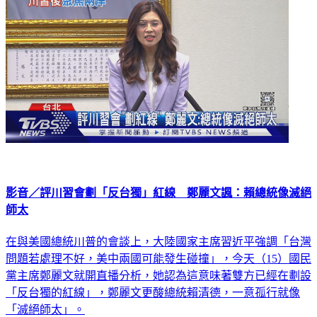
影音／評川習會劃「反台獨」紅線 鄭麗文諷：賴總統像滅絕
師太
在與美國總統川普的會談上，大陸國家主席習近平強調「台灣
問題若處理不好，美中兩國可能發生碰撞」，今天（15）國民
黨主席鄭麗文就開直播分析，她認為這意味著雙方已經在劃設
「反台獨的紅線」，鄭麗文更酸總統賴清德，一意孤行就像
「滅絕師太」。