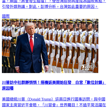
當，兩國「將會發生碰撞」，使台海局勢再度成為國際焦點，
引發外媒熱議。對此，彭博分析，台灣如此重要的原因。
國際
川普訪中社群靜悄悄！搭機返美開始狂發 白宮「數位封鎖」
原因曝
美國總統川普（Donald Trump）這兩日進行國事訪問，與中國
國家主席習近平會晤，「川習會」世界矚目！不過平常活躍在