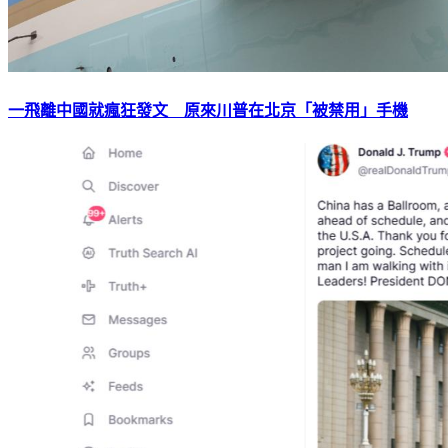
一飛離中國就瘋狂發文 原來川普在北京「被禁用」手機