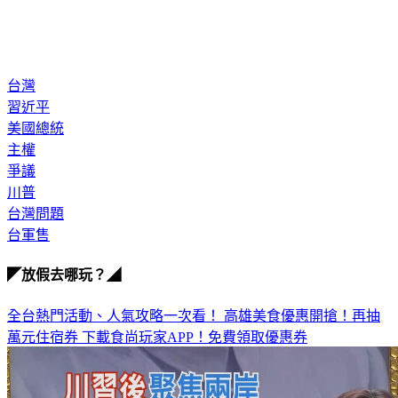
台灣
習近平
美國總統
主權
爭議
川普
台灣問題
台軍售
◤放假去哪玩？◢
全台熱門活動、人氣攻略一次看！
高雄美食優惠開搶！再抽
萬元住宿券
下載食尚玩家APP！免費領取優惠券