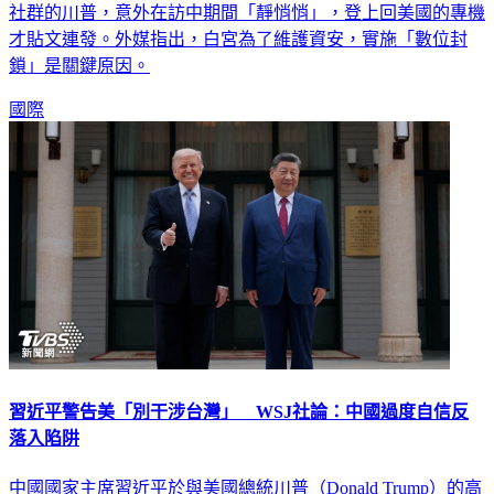
社群的川普，意外在訪中期間「靜悄悄」，登上回美國的專機
才貼文連發。外媒指出，白宮為了維護資安，實施「數位封
鎖」是關鍵原因。
國際
習近平警告美「別干涉台灣」 WSJ社論：中國過度自信反
落入陷阱
中國國家主席習近平於與美國總統川普（Donald Trump）的高