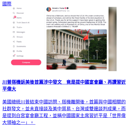
國際
川普搭機返美後首篇涉中發文 竟是提中國宴會廳、再讚習近
平偉大
美國總統川普結束中國訪問、搭機離開後，首篇與中國相關的
社群發文，並未直接談及美中貿易、台灣或雙邊談判成果，而
是提到白宮宴會廳工程，並稱中國國家主席習近平是「世界偉
大領袖之一」。