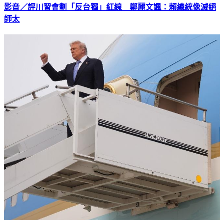
影音／評川習會劃「反台獨」紅線 鄭麗文諷：賴總統像滅絕
師太