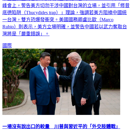
峰會上，警告美方切勿干涉中國對台灣的立場，並引用「修昔
底德陷阱（Thucydides trap）」理論，強調若美方阻撓中國統
一台灣，雙方恐爆發衝突。美國國務卿盧比歐（Marco
Rubio）則表示，美方立場明確，並警告中國若以武力奪取台
灣將是「嚴重錯誤」。
國際
一場沒有說出口的較量 川普與習近平的「外交肢體戰」