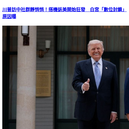
川普訪中社群靜悄悄！搭機返美開始狂發 白宮「數位封鎖」
原因曝