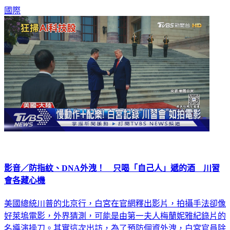
國際
影音／防指紋、DNA外洩！ 只喝「自己人」遞的酒 川習
會各藏心機
美國總統川普的北京行，白宮在官網釋出影片，拍攝手法卻像
好萊塢電影，外界猜測，可能是由第一夫人梅蘭妮雅紀錄片的
名導演操刀。其實這次出訪，為了預防個資外洩，白宮官員除