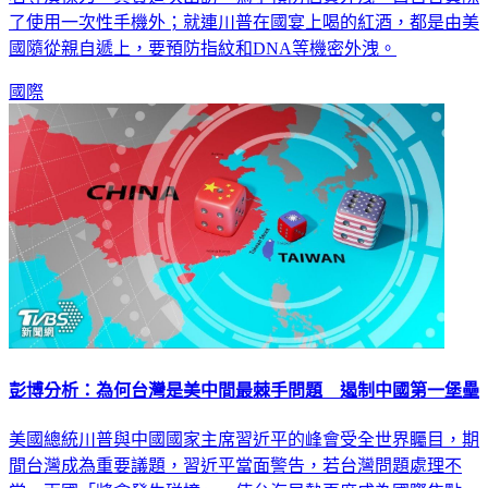
了使用一次性手機外；就連川普在國宴上喝的紅酒，都是由美
國隨從親自遞上，要預防指紋和DNA等機密外洩。
國際
彭博分析：為何台灣是美中間最棘手問題 遏制中國第一堡壘
美國總統川普與中國國家主席習近平的峰會受全世界矚目，期
間台灣成為重要議題，習近平當面警告，若台灣問題處理不