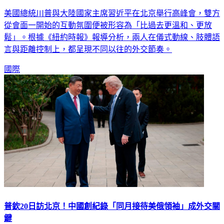
美國總統川普與大陸國家主席習近平在北京舉行高峰會，雙方
從會面一開始的互動氛圍便被形容為「比過去更溫和、更放
鬆」。根據《紐約時報》報導分析，兩人在儀式動線、肢體語
言與距離控制上，都呈現不同以往的外交節奏。
國際
普欽20日訪北京！中國創紀錄「同月接待美俄領袖」成外交關
鍵