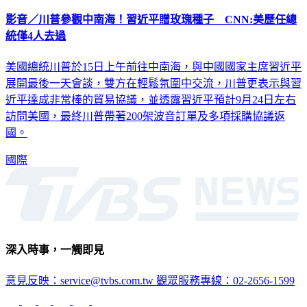
影音／川普參觀中南海！習近平贈玫瑰種子 CNN:美歷任總
統僅4人去過
美國總統川普於15日上午前往中南海，與中國國家主席習近平
展開最後一天會談，雙方在輕鬆氛圍中交流，川普更表示與習
近平達成非常棒的貿易協議，並透露習近平預計9月24日左右
訪問美國，最終川普帶著200架波音訂單及多項採購協議返
國。
國際
深入時事，一觸即見
意見反映：service@tvbs.com.tw
觀眾服務專線：02-2656-1599