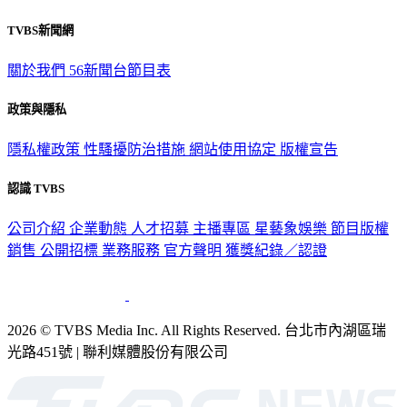
TVBS新聞網
關於我們
56新聞台節目表
政策與隱私
隱私權政策
性騷擾防治措施
網站使用協定
版權宣告
認識 TVBS
公司介紹
企業動態
人才招募
主播專區
星藝象娛樂
節目版權
銷售
公開招標
業務服務
官方聲明
獲獎紀錄／認證
2026 © TVBS Media Inc. All Rights Reserved. 台北市內湖區瑞
光路451號 | 聯利媒體股份有限公司