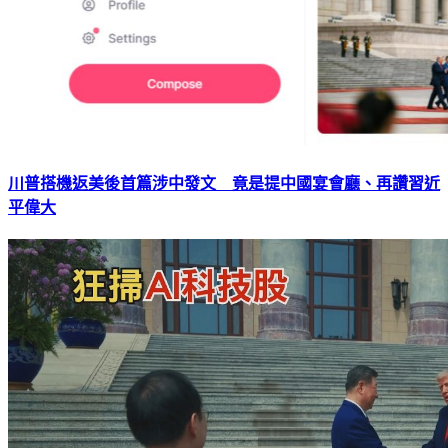
川普搭機返美後首篇涉中發文 竟是提中國宴會廳、再讚習近
平偉大