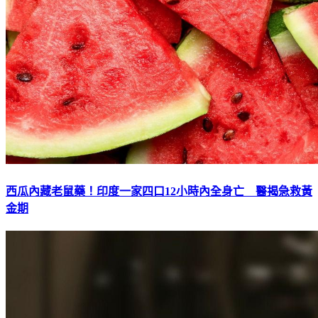
西瓜內藏老鼠藥！印度一家四口12小時內全身亡 醫揭急救黃
金期