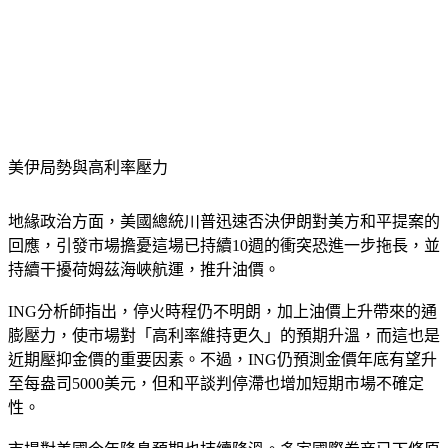
美伊局勢與高利率壓力
地緣政治方面，美國總統川普迅速否決伊朗對美方和平提案的
回應，引發市場擔憂這場已持續10週的衝突恐進一步拖長，並
持續干擾荷姆茲海峽航運，推升油價。
ING分析師指出，停火時程仍不明朗，加上油價上升帶來的通
膨壓力，使市場對「高利率維持更久」的預期升溫，而這也是
近期壓抑金價的重要因素。不過，ING仍預測金價年底有望升
至每盎司5000美元，但和平談判停滯也增加短期市場不確定
性。