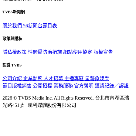
TVBS新聞網
關於我們
56新聞台節目表
政策與隱私
隱私權政策
性騷擾防治措施
網站使用協定
版權宣告
認識 TVBS
公司介紹
企業動態
人才招募
主播專區
星藝象娛樂
節目版權銷售
公開招標
業務服務
官方聲明
獲獎紀錄／認證
2026 © TVBS Media Inc. All Rights Reserved. 台北市內湖區瑞
光路451號 | 聯利媒體股份有限公司