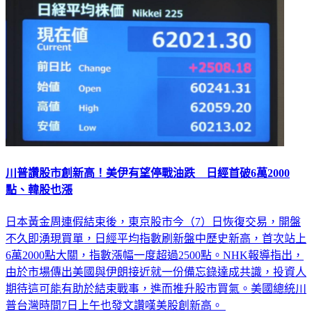
川普讚股市創新高！美伊有望停戰油跌 日經首破6萬2000
點、韓股也漲
日本黃金周連假結束後，東京股市今（7）日恢復交易，開盤
不久即湧現買單，日經平均指數刷新盤中歷史新高，首次站上
6萬2000點大關，指數漲幅一度超過2500點。NHK報導指出，
由於市場傳出美國與伊朗接近就一份備忘錄達成共識，投資人
期待這可能有助於結束戰事，進而推升股市買氣。美國總統川
普台灣時間7日上午也發文讚嘆美股創新高。