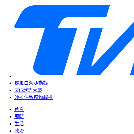
颱風白海豚動態
SBS歌謠大戰
沙拉油致癌物超標
首頁
即時
生活
政治