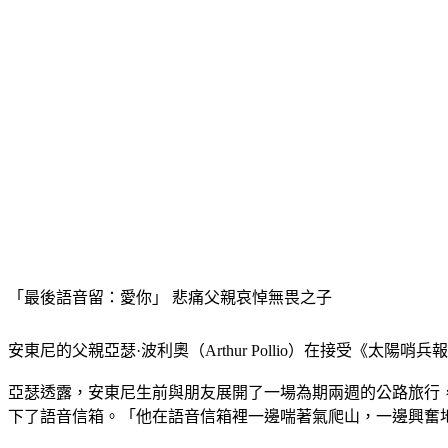
「最後語音留：愛你」 悲痛父親哀悼無畏之子
安東尼的父親亞瑟·波利奧（Arthur Pollio）在接受《太陽哨兵
亞瑟透露，安東尼生前與朋友展開了一場為期兩週的公路旅行
下了語音信箱。「他在語音信箱裡一邊喘著氣爬山，一邊興奮