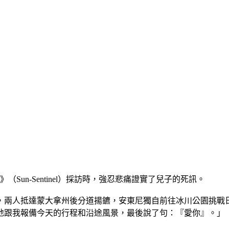
報》（Sun-Sentinel）採訪時，強忍悲痛證實了兒子的死訊。
，兩人抵達蒙大拿州後分道揚鑣，安東尼獨自前往冰川公園挑戰
地跟我報備今天的行程和沿途風景，最後說了句：『愛你』。」