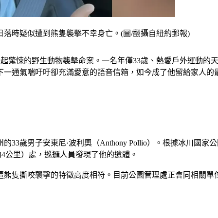
落時疑似遭到熊隻襲擊不幸身亡。(圖/翻攝自紐約郵報)
rk）日前發生一起驚悚的野生動物襲擊命案。一名年僅33歲、熱愛戶
下一通氣喘吁吁卻充滿愛意的語音信箱，如今成了他留給家人的
33歲男子安東尼·波利奧（Anthony Pollio）。根據冰
里半（約4公里）處，巡邏人員發現了他的遺體。
與遭熊隻撕咬襲擊的特徵高度相符。目前公園管理處正會同相關單