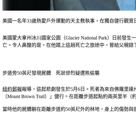
美國一名年33歲熱愛戶外運動的天主教執事，在獨自健行觀賞日
美國蒙大拿州冰川國家公園（Glacier National Pa
亡。令人鼻酸的是，在他踏上這趟死亡之旅途中，曾給父親錄
步道旁50英尺發現屍體　死狀慘烈疑遭熊偷襲
紐約郵報
報導，這起悲劇發生於5月6日。死者為來自佛羅里達州的
（Mount Brown Trail）」健行。在距離步道起點約兩英
當時他的屍體躺在距離步道約50英尺外的林地，身上的傷勢