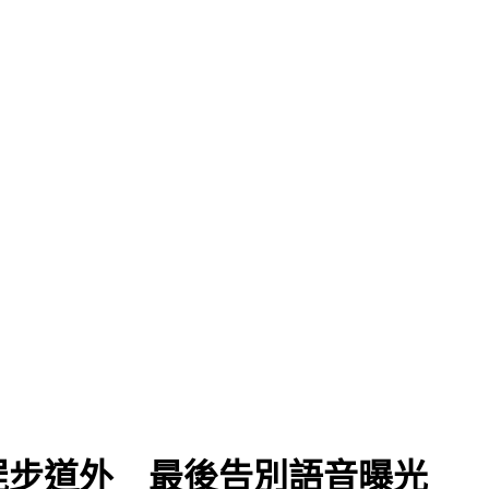
迷
屍步道外 最後告別語音曝光