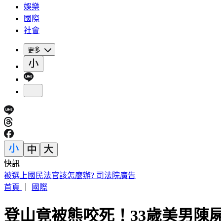
娛樂
國際
社會
更多
快訊
快訊／新北工安意外！水電工失足急墜電梯井「頭部受創」昏
首頁
｜
國際
登山竟被熊咬死！33歲美男陳