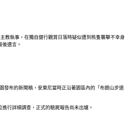
外運動的天主教執事，在獨自健行觀賞日落時疑似遭到熊隻襲擊不幸身
最後遺言。
川國家公園發布的新聞稿，安東尼當時正沿著園區內的「布朗山步道
位進行詳細調查，正式的驗屍報告尚未出爐。