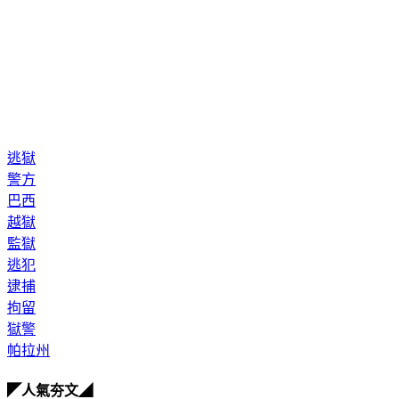
逃獄
警方
巴西
越獄
監獄
逃犯
逮捕
拘留
獄警
帕拉州
◤人氣夯文◢