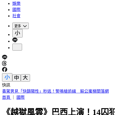
娛樂
國際
社會
更多
快訊
被選上國民法官該怎麼辦? 司法院廣告
首頁
｜
國際
《越獄風雲》巴西上演！14囚