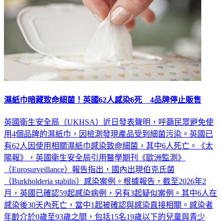
濕紙巾暗藏致命細菌！英國62人感染6死 4品牌停止販售
英國衛生安全局（UKHSA）近日發表聲明，呼籲民眾避免使
用4個品牌的濕紙巾，因檢測發現產品受到細菌污染。英國已
有62人因使用相關濕紙巾感染致命細菌，其中6人死亡。《太
陽報》，英國衛生安全局引用醫學期刊《歐洲監測》
（Eurosurveillance）報告指出，國內出現伯克氏菌
（Burkholderia stabilis）感染案例。根據報告，截至2026年2
月，英國已確認59起感染病例，另有3起疑似案例。其中6人在
感染後30天內死亡，當中1起被確認與感染直接相關。感染者
年齡介於0歲至93歲之間，包括15名19歲以下的兒童與青少