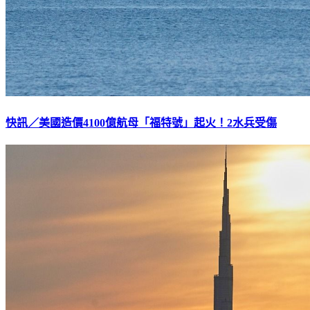
快訊／美國造價4100億航母「福特號」起火！2水兵受傷