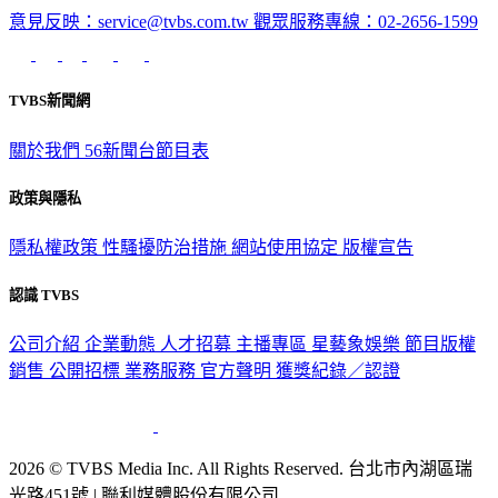
意見反映：service@tvbs.com.tw
觀眾服務專線：02-2656-1599
TVBS新聞網
關於我們
56新聞台節目表
政策與隱私
隱私權政策
性騷擾防治措施
網站使用協定
版權宣告
認識 TVBS
公司介紹
企業動態
人才招募
主播專區
星藝象娛樂
節目版權
銷售
公開招標
業務服務
官方聲明
獲獎紀錄／認證
2026 © TVBS Media Inc. All Rights Reserved. 台北市內湖區瑞
光路451號 | 聯利媒體股份有限公司