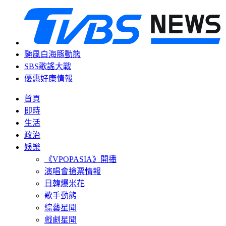
颱風白海豚動態
SBS歌謠大戰
優惠好康情報
首頁
即時
生活
政治
娛樂
《VPOPASIA》開播
演唱會搶票情報
日韓爆米花
歌手動態
綜藝星聞
戲劇星聞