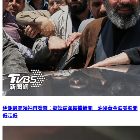
伊朗最高領袖首發聲：荷姆茲海峽繼續關 油漲黃金跌美股開
低走低