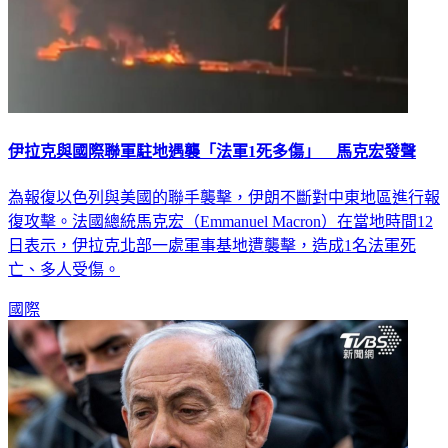
伊拉克與國際聯軍駐地遇襲「法軍1死多傷」 馬克宏發聲
為報復以色列與美國的聯手襲擊，伊朗不斷對中東地區進行報
復攻擊。法國總統馬克宏（Emmanuel Macron）在當地時間12
日表示，伊拉克北部一處軍事基地遭襲擊，造成1名法軍死
亡、多人受傷。
國際