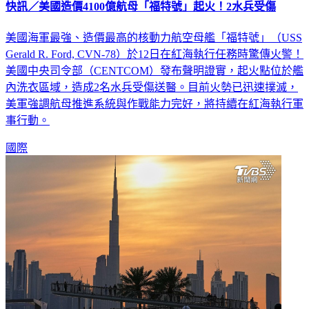
快訊／美國造價4100億航母「福特號」起火！2水兵受傷
美國海軍最強、造價最高的核動力航空母艦「福特號」（USS
Gerald R. Ford, CVN-78）於12日在紅海執行任務時驚傳火警！
美國中央司令部（CENTCOM）發布聲明證實，起火點位於艦
內洗衣區域，造成2名水兵受傷送醫。目前火勢已迅速撲滅，
美軍強調航母推進系統與作戰能力完好，將持續在紅海執行軍
事行動。
國際