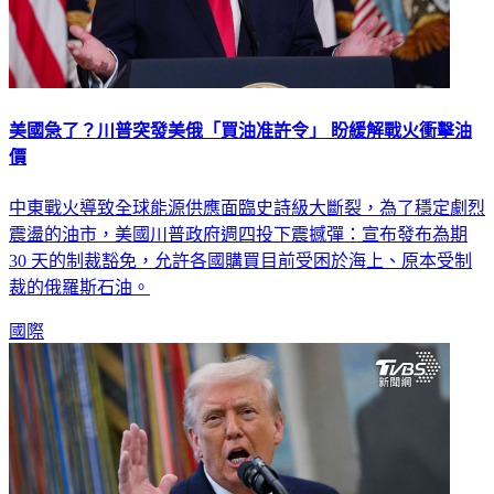
美國急了？川普突發美俄「買油准許令」 盼緩解戰火衝擊油
價
中東戰火導致全球能源供應面臨史詩級大斷裂，為了穩定劇烈
震盪的油市，美國川普政府週四投下震撼彈：宣布發布為期
30 天的制裁豁免，允許各國購買目前受困於海上、原本受制
裁的俄羅斯石油。
國際