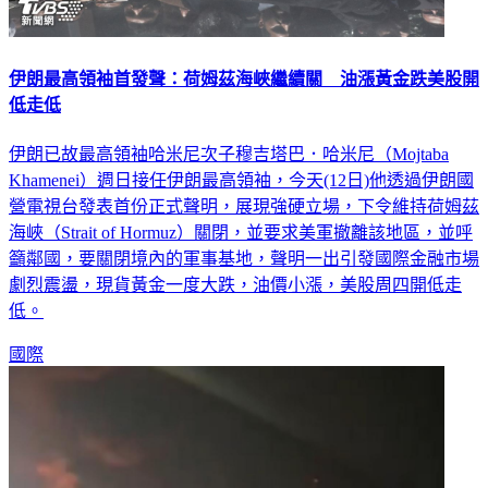
伊朗最高領袖首發聲：荷姆茲海峽繼續關 油漲黃金跌美股開
低走低
伊朗已故最高領袖哈米尼次子穆吉塔巴．哈米尼（Mojtaba
Khamenei）週日接任伊朗最高領袖，今天(12日)他透過伊朗國
營電視台發表首份正式聲明，展現強硬立場，下令維持荷姆茲
海峽（Strait of Hormuz）關閉，並要求美軍撤離該地區，並呼
籲鄰國，要關閉境內的軍事基地，聲明一出引發國際金融市場
劇烈震盪，現貨黃金一度大跌，油價小漲，美股周四開低走
低。
國際