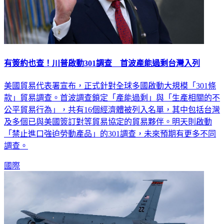
有簽約也查！川普啟動301調查 首波產能過剩台灣入列
美國貿易代表署宣布，正式針對全球多國啟動大規模「301條
款」貿易調查。首波調查鎖定「產能過剩」與「生產相關的不
公平貿易行為」，共有16個經濟體被列入名單，其中包括台灣
及多個已與美國簽訂對等貿易協定的貿易夥伴。明天則啟動
「禁止進口強迫勞動產品」的301調查，未來預期有更多不同
調查。
國際