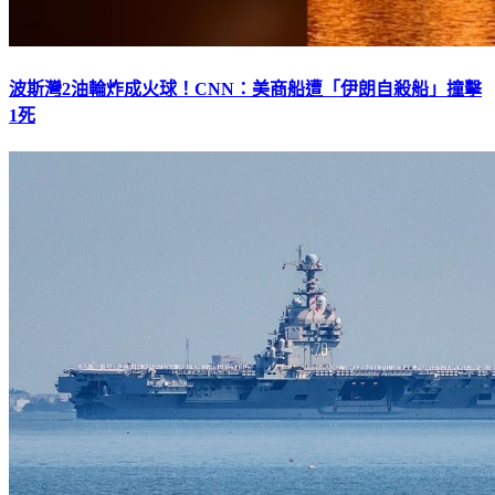
波斯灣2油輪炸成火球！CNN：美商船遭「伊朗自殺船」撞擊
1死