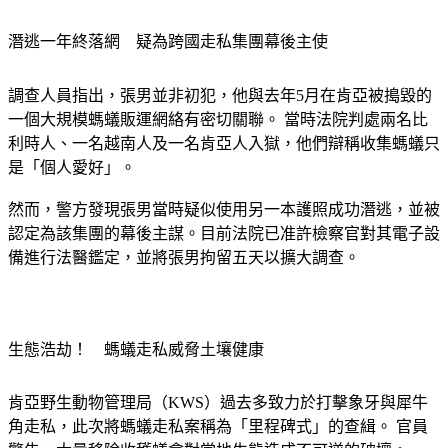
潛逃一年終落網　疑為跨國走私集團幕後主使
調查人員指出，張男並非初犯，他與去年5月在肯亞被搗毀的
一個大規模螞蟻販運網絡有密切關聯。 當時法院判處兩名比
利時人、一名越南人及一名肯亞人入獄，他們辯稱收集螞蟻只
是「個人愛好」。
然而，警方發現張男當時疑似使用另一本護照成功潛逃，並被
認定為該集團的幕後主謀。目前法院已准許檢察官對其電子設
備進行法醫鑑定，並將張男拘留五天以擴大調查。
生態浩劫！　螞蟻走私威脅土壤健康
肯亞野生動物管理局（KWS）過去多致力於打擊象牙與犀牛
角走私，此次將螞蟻走私案稱為「里程碑式」的查緝。 官員