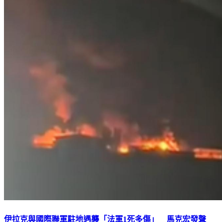
伊拉克與國際聯軍駐地遇襲「法軍1死多傷」 馬克宏發聲