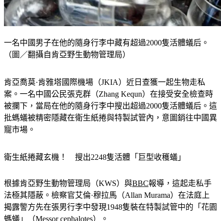
一名中國男子在他的隨身行李中藏有超過2000隻活體蟻后。
（圖／翻攝自肯亞野生動物管理局）
肯亞喬莫·肯雅塔國際機場（JKIA）近日查獲一起生物走私
案。一名中國公民張克群（Zhang Kequn）在接受安全檢查時
被攔下，當局在他的隨身行李中搜出超過2000隻活體蟻后。這
批螞蟻被精密隱藏在衛生紙捲與特製試管內，意圖銷往中國異
寵市場。
衛生紙捲藏玄機！　搜出2248隻活體「巨型收穫蟻」
根據肯亞野生動物管理局（KWS）與
BBC
報導，這起走私手
法極其隱蔽。檢察官艾倫·穆拉馬（Allan Murama）在法庭上
揭露警方先在張男行李中發現1948隻裝在特製試管中的「花園
螞蟻」（Messor cephalotes）。