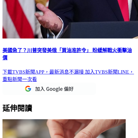
美國急了？川普突發美俄「買油准許令」 盼緩解戰火衝擊油
價
下載TVBS新聞APP，最新消息不漏接
加入TVBS新聞LINE，
重點新聞一次看
延伸閱讀