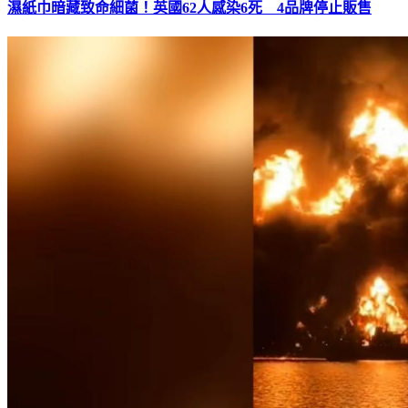
濕紙巾暗藏致命細菌！英國62人感染6死 4品牌停止販售