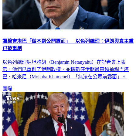
諷穆吉塔巴「做不到公開露面」 以色列總理：伊朗與真主黨
已被重創
以色列總理納坦雅胡（Benjamin Netanyahu）在記者會上表
示，他們已重創了伊朗政權，並稱新任伊朗最高領袖穆吉塔
巴．哈米尼（Mojtaba Khamenei）「無法在公眾前露面」。
國際