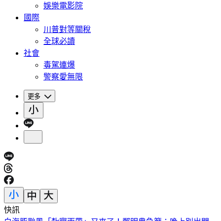
娛樂電影院
國際
川普對等關稅
全球必讀
社會
毒駕連爆
警察愛無限
更多
快訊