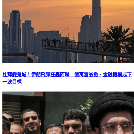
杜拜變鬼城！伊朗飛彈狂轟阿聯 億萬富翁撤、金融機構成下
一波目標