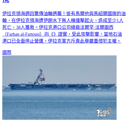
1死
伊拉克領海週四驚傳油輪遇襲！掛有馬爾他與馬紹爾國旗的油
輪，在伊拉克領海遭伊朗水下無人機撞擊起火，造成至少1人
死亡、38人獲救。伊拉克港口公司總裁法爾罕·法爾圖西
（Farhan al-Fartousi）向《》證實，受此攻擊影響，當地石油
港口已全面停止營運，伊拉克軍方斥責此舉嚴重侵犯主權。
國際