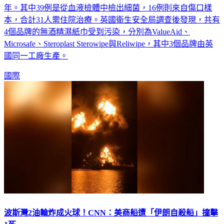
年。其中39例是從血液檢體中檢出細菌，16例則來自傷口樣
本，合計31人需住院治療。英國衛生安全局調查後發現，共有
4個品牌的無酒精濕紙巾受到污染，分別為ValueAid、
Microsafe、Steroplast Sterowipe與Reliwipe，其中3個品牌由英
國同一工廠生產。
國際
波斯灣2油輪炸成火球！CNN：美商船遭「伊朗自殺船」撞擊