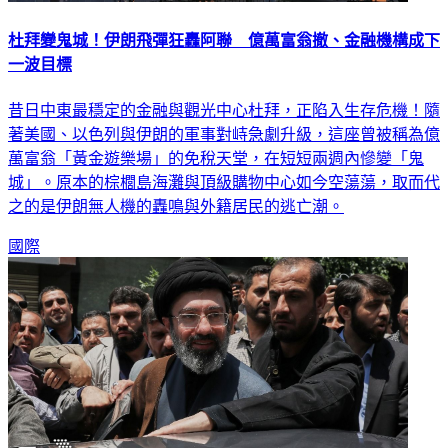
杜拜變鬼城！伊朗飛彈狂轟阿聯 億萬富翁撤、金融機構成下
一波目標
昔日中東最穩定的金融與觀光中心杜拜，正陷入生存危機！隨
著美國、以色列與伊朗的軍事對峙急劇升級，這座曾被稱為億
萬富翁「黃金遊樂場」的免稅天堂，在短短兩週內慘變「鬼
城」。原本的棕櫚島海灘與頂級購物中心如今空蕩蕩，取而代
之的是伊朗無人機的轟鳴與外籍居民的逃亡潮。
國際