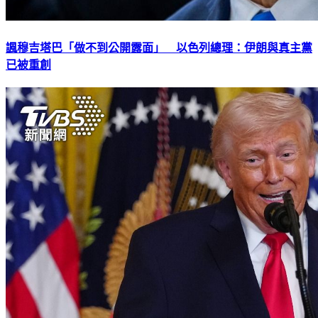
諷穆吉塔巴「做不到公開露面」 以色列總理：伊朗與真主黨
已被重創