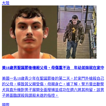
大陸
美18歲男聖誕節後槍殺父母、母傷重不治 年幼弟妹就在家中
美國一名18歲青少年在聖誕節後的第二天，於家門外槍殺自己
的父母，導致其父親受傷、母親身亡。據了解，警方曾出動警
犬與直升機對男子展開全面搜捕並成功在週六將其拘留，該男
子將面臨謀殺與謀殺未遂的指控。
國際