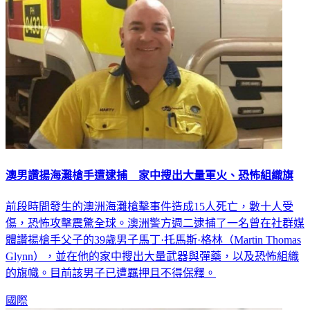
澳男讚揚海灘槍手遭逮捕 家中搜出大量軍火、恐怖組織旗
前段時間發生的澳洲海灘槍擊事件造成15人死亡，數十人受
傷，恐怖攻擊震驚全球。澳洲警方週二逮捕了一名曾在社群媒
體讚揚槍手父子的39歲男子馬丁·托馬斯·格林（Martin Thomas
Glynn），並在他的家中搜出大量武器與彈藥，以及恐怖組織
的旗幟。目前該男子已遭羈押且不得保釋。
國際