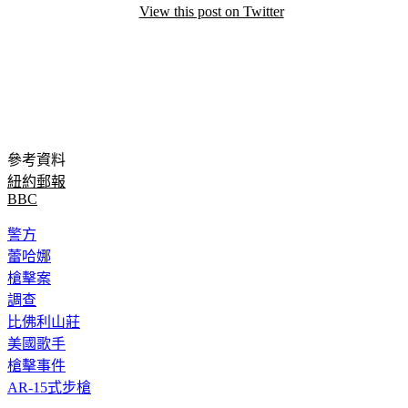
View this post on Twitter
參考資料
紐約郵報
BBC
警方
蕾哈娜
槍擊案
調查
比佛利山莊
美國歌手
槍擊事件
AR-15式步槍