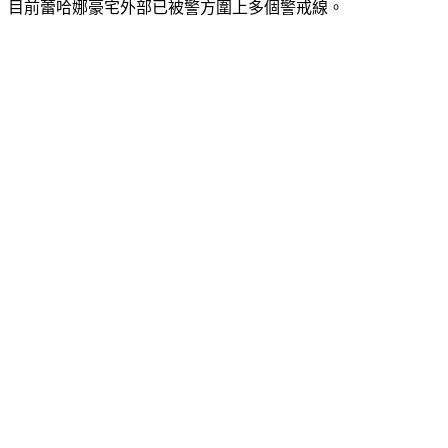
目前蕾哈娜豪宅外部已被警方圍上多個警戒線。