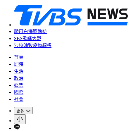
颱風白海豚動態
SBS歌謠大戰
沙拉油致癌物超標
首頁
即時
生活
政治
娛樂
國際
社會
更多