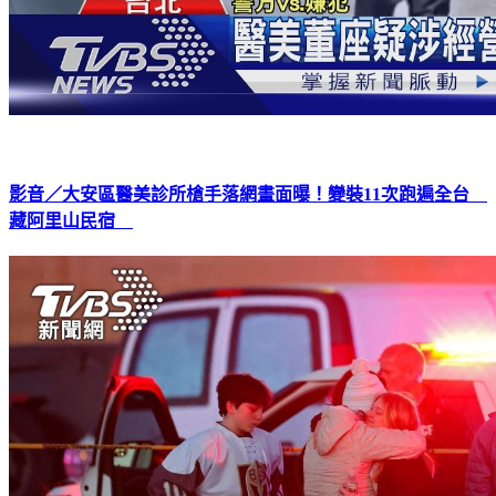
影音／大安區醫美診所槍手落網畫面曝！變裝11次跑遍全台
藏阿里山民宿