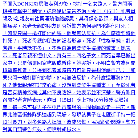
子闖入DONKI廚房取走利刃後，挾持一名女路人，警方開兩
槍將其擊中並制伏，送醫後仍宣告不治。今日（16日）死者母
親及5名親友前往葵涌殯儀館認屍，其母傷心欲絕，與友人相
擁痛哭，死者母親的朋友則哀訴警方為何要開槍將他打死：
「如果只開一槍打斷他的腿，他就無法反抗，為什麼還要將他
打死？」死者母親的朋友向記者形容，死者「性格單純、對人
有禮，平時話不多」，不明白為何會發生這樣的憾事。她表
示，死者母親不懂中文，育有三、四名子女，而死者早已搬出
家中，只是偶爾回家吃飯或暫住。她哭訴，不明白警方為何開
槍擊斃死者，並提到死者當時持刀可能只是想保護自己：「如
果只開一槍打斷他的腿，他就無法反抗，為什麼還要將他打
死？他母親現在非常心痛，沒想到會發生這種事。」至於死者
是否有精神疾病或其他不良嗜好，她表示並不清楚。警方昨日
召開記者會時表示，昨日（15日）晚上7時10分接獲民眾報
案，指一名可疑男子在屯門市廣場的一間餐廳取走一把刀。新
界北總區衝鋒隊迅速趕到現場，發現該男子在屯匯街手持一把
12吋長刀，對多名路人揮舞，造成恐慌，民眾紛紛閃避。警方
對其口頭警告無效，便噴射胡椒水。