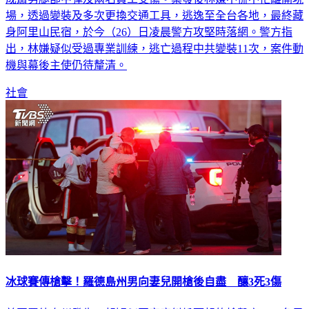
場，透過變裝及多次更換交通工具，逃逸至全台各地，最終藏
身阿里山民宿，於今（26）日凌晨警方攻堅時落網。警方指
出，林嫌疑似受過專業訓練，逃亡過程中共變裝11次，案件動
機與幕後主使仍待釐清。
社會
冰球賽傳槍擊！羅德島州男向妻兒開槍後自盡 釀3死3傷