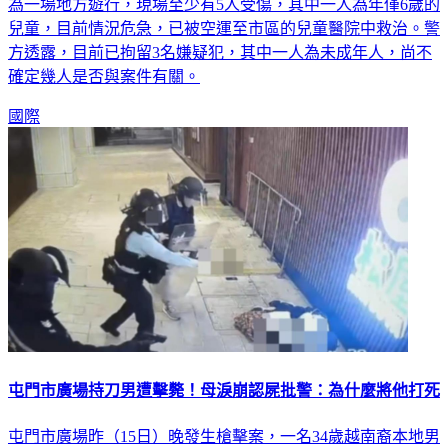
為一場地方遊行，現場至少有5人受傷，其中一人為年僅6歲的
兒童，目前情況危急，已被空運至市區的兒童醫院中救治。警
方透露，目前已拘留3名嫌疑犯，其中一人為未成年人，尚不
確定幾人是否與案件有關。
國際
屯門市廣場持刀男遭擊斃！母淚崩認屍批警：為什麼將他打死
屯門市廣場昨（15日）晚發生槍擊案，一名34歲越南裔本地男