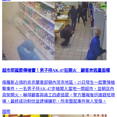
超市耶誕節傳槍響！男子持AK-47狂開火 顧客奔逃畫面曝
俄羅斯占領的烏克蘭東部頓內茨克地區，25日發生一起驚悚槍
擊事件。一名男子持AK-47步槍闖入當地一間超市，並朝店內
貨架開火，嚇得顧客與員工四處逃竄。警方獲報後迅速趕抵現
場，最終成功制伏並逮捕嫌犯，所幸整起事件無人受傷。
國際