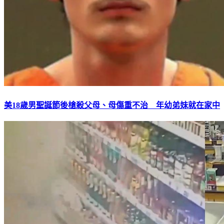
美18歲男聖誕節後槍殺父母、母傷重不治 年幼弟妹就在家中