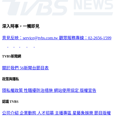
深入時事，一觸即見
意見反映：service@tvbs.com.tw
觀眾服務專線：02-2656-1599
TVBS新聞網
關於我們
56新聞台節目表
政策與隱私
隱私權政策
性騷擾防治措施
網站使用協定
版權宣告
認識 TVBS
公司介紹
企業動態
人才招募
主播專區
星藝象娛樂
節目版權