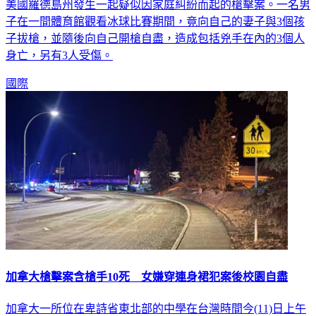
美國羅德島州發生一起疑似因家庭糾紛而起的槍擊案。一名男
子在一間體育館觀看冰球比賽期間，竟向自己的妻子與3個孩
子拔槍，並隨後向自己開槍自盡，造成包括兇手在內的3個人
身亡，另有3人受傷。
國際
加拿大槍擊案含槍手10死 女嫌穿連身裙犯案後校園自盡
加拿大一所位在卑詩省東北部的中學在台灣時間今(11)日上午