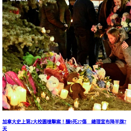
加拿大史上第2大校園槍擊案！釀9死27傷 總理宣布降半旗7
天