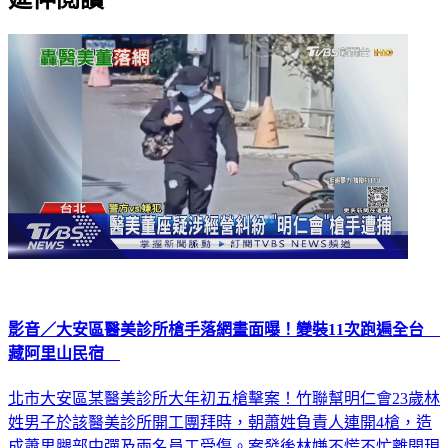
影音／大安區醫美診所槍手落網畫面曝！變裝11次跑遍全台
藏阿里山民宿
北市大安區某醫美診所大年初五槍擊案！竹聯幫明仁會23歲林
姓男子於該醫美診所開工團拜時，朝蕭姓負責人連開4槍，造
成蕭男腿部中彈及兩名員工受傷。案發後林嫌不慌不忙離開現