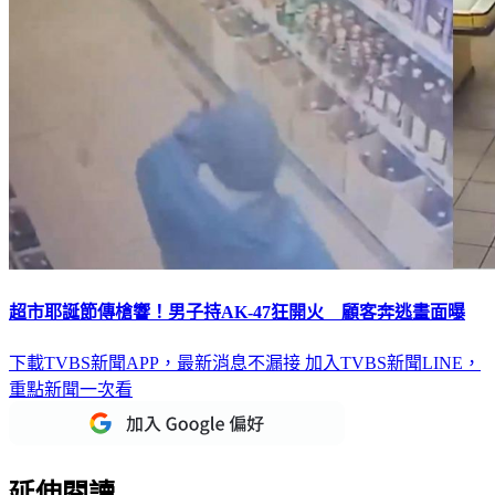
超市耶誕節傳槍響！男子持AK-47狂開火 顧客奔逃畫面曝
下載TVBS新聞APP，最新消息不漏接
加入TVBS新聞LINE，
重點新聞一次看
延伸閱讀