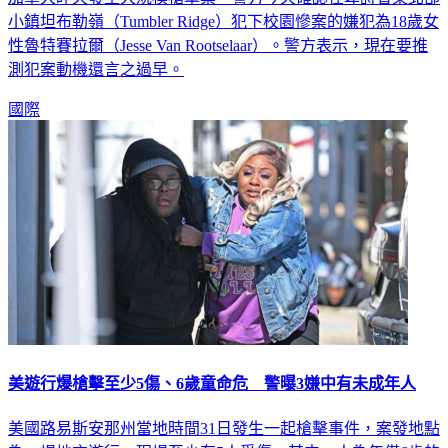
小鎮坦布勒嶺（Tumbler Ridge）犯下校園慘案的嫌犯為18歲女
性魯特賽拉爾（Jesse Van Rootselaar）。警方表示，現在要推
測犯案動機還言之過早。
國際
美遊行爆槍擊至少5傷、6歲童命危 警曝3嫌中有未成年人
美國路易斯安那州當地時間31日發生一起槍擊事件，案發地點