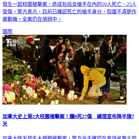
發生一起校園槍擊案，造成包括女槍手在內的10人死亡、25人
受傷。警方表示，目前已確認死亡的槍手身分，但還不清楚作
案動機。全案仍在偵辦中。
國際
加拿大史上第2大校園槍擊案！釀9死27傷 總理宣布降半旗7
天
加拿大昨天發生大規模槍擊案，警方今天確認在卑詩省東北部