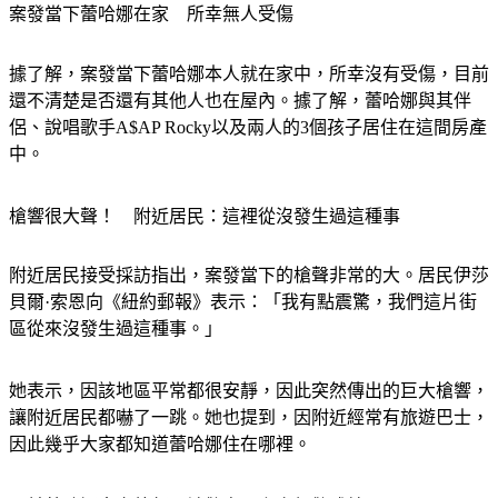
案發當下蕾哈娜在家　所幸無人受傷
據了解，案發當下蕾哈娜本人就在家中，所幸沒有受傷，目前
還不清楚是否還有其他人也在屋內。據了解，蕾哈娜與其伴
侶、說唱歌手A$AP Rocky以及兩人的3個孩子居住在這間房產
中。
槍響很大聲！　附近居民：這裡從沒發生過這種事
附近居民接受採訪指出，案發當下的槍聲非常的大。居民伊莎
貝爾·索恩向《紐約郵報》表示：「我有點震驚，我們這片街
區從來沒發生過這種事。」
她表示，因該地區平常都很安靜，因此突然傳出的巨大槍響，
讓附近居民都嚇了一跳。她也提到，因附近經常有旅遊巴士，
因此幾乎大家都知道蕾哈娜住在哪裡。