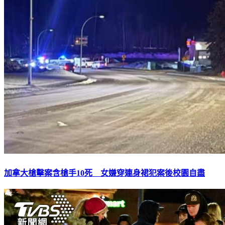
加拿大槍擊案含槍手10死 女嫌穿連身裙犯案後校園自盡