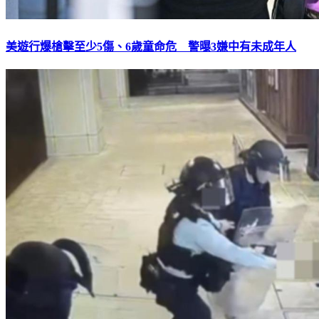
美遊行爆槍擊至少5傷、6歲童命危 警曝3嫌中有未成年人