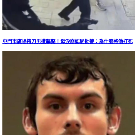
屯門市廣場持刀男遭擊斃！母淚崩認屍批警：為什麼將他打死