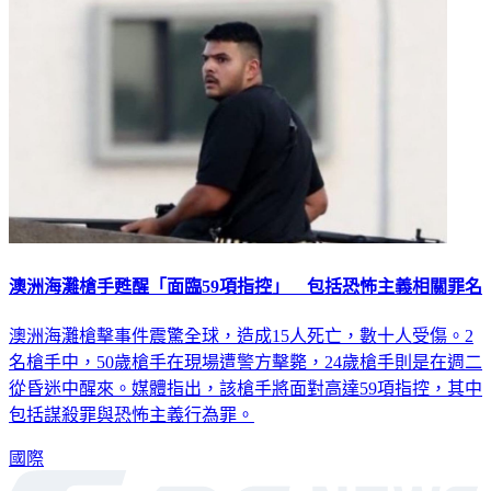
澳洲海灘槍手甦醒「面臨59項指控」 包括恐怖主義相關罪名
澳洲海灘槍擊事件震驚全球，造成15人死亡，數十人受傷。2
名槍手中，50歲槍手在現場遭警方擊斃，24歲槍手則是在週二
從昏迷中醒來。媒體指出，該槍手將面對高達59項指控，其中
包括謀殺罪與恐怖主義行為罪。
國際