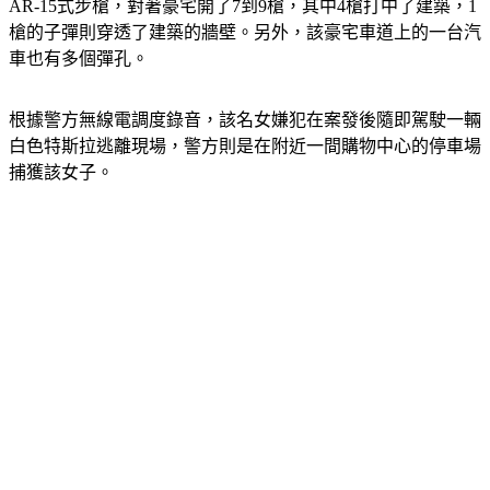
AR-15式步槍，對著豪宅開了7到9槍，其中4槍打中了建築，1
槍的子彈則穿透了建築的牆壁。另外，該豪宅車道上的一台汽
車也有多個彈孔。
根據警方無線電調度錄音，該名女嫌犯在案發後隨即駕駛一輛
白色特斯拉逃離現場，警方則是在附近一間購物中心的停車場
捕獲該女子。