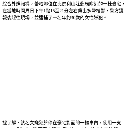
綜合外媒報導，蕾哈娜位在比佛利山莊郵局附近的一棟豪宅，
在當地時間周日下午1點15至21分左右傳出多聲槍響，警方獲
報後趕往現場，並逮捕了一名年約30歲的女性嫌犯。
據了解，該名女嫌犯於停在豪宅對面的一輛車內，使用一支