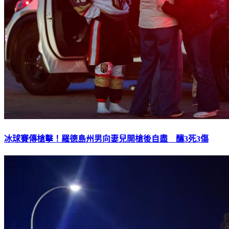
冰球賽傳槍擊！羅德島州男向妻兒開槍後自盡 釀3死3傷