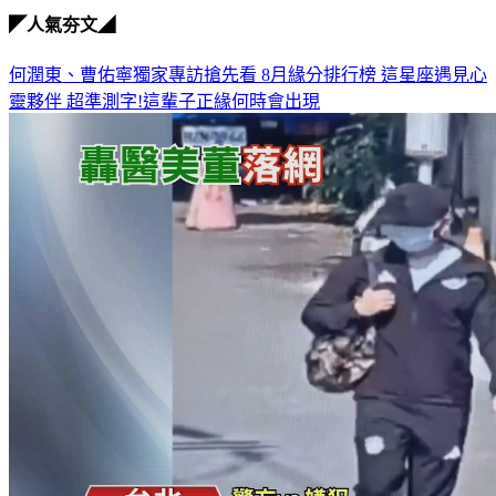
◤人氣夯文◢
何潤東、曹佑寧獨家專訪搶先看
8月緣分排行榜 這星座遇見心
靈夥伴
超準測字!這輩子正緣何時會出現