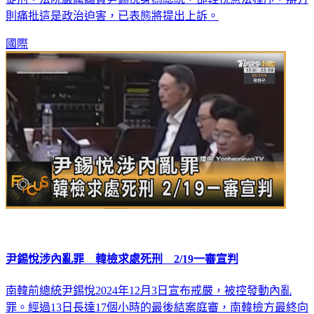
則痛批這是政治迫害，已表態將提出上訴。
國際
尹錫悅涉內亂罪 韓檢求處死刑 2/19一審宣判
南韓前總統尹錫悅2024年12月3日宣布戒嚴，被控發動內亂
罪。經過13日長達17個小時的最後結案庭審，南韓檢方最終向