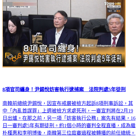
8項官司纏身！尹錫悅妨害執行逮捕案 法院判處5年徒刑
南韓前總統尹錫悅，因宣布戒嚴被檢方起訴8項刑事訴訟，其
中「內亂首謀罪」上週被檢方求處死刑，一審宣判將在2月19
日出爐。在那之前，另一項「妨害執行公務」案先有結果，16
日一審判處5年有期徒刑。約1個小時的審判全程直播，成為繼
朴槿惠和李明博後，南韓第三位庭審過程被轉播的前任總統。