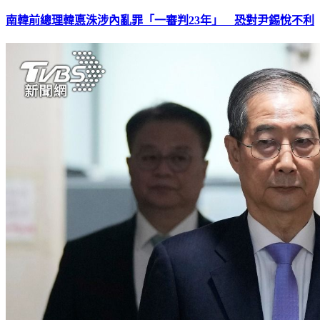
南韓前總理韓悳洙涉內亂罪「一審判23年」 恐對尹錫悅不利