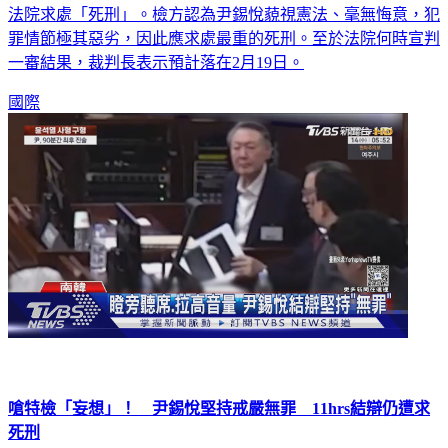
法院求處「死刑」。檢方認為尹錫悅藐視憲法、毫無悔意，犯
罪情節極其惡劣，因此應求處最重的死刑。至於法院何時宣判
一審結果，裁判長表示預計落在2月19日。
國際
嗆特檢「妄想」！ 尹錫悅堅持戒嚴無罪 11hrs結辯仍遭求
死刑