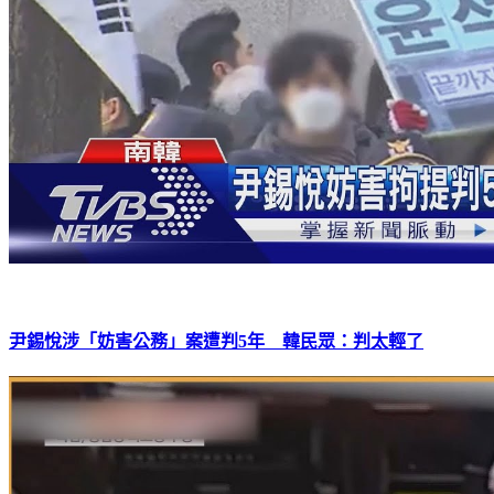
尹錫悅涉「妨害公務」案遭判5年 韓民眾：判太輕了