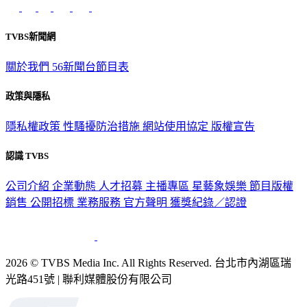
TVBS新聞網
關於我們
56新聞台節目表
政策與隱私
隱私權政策
性騷擾防治措施
網站使用協定
版權宣告
認識 TVBS
公司介紹
企業動態
人才招募
主播專區
星藝象娛樂
節目版權
銷售
公開招標
業務服務
官方聲明
獲獎紀錄／認證
2026 © TVBS Media Inc. All Rights Reserved. 台北市內湖區瑞
光路451號 | 聯利媒體股份有限公司