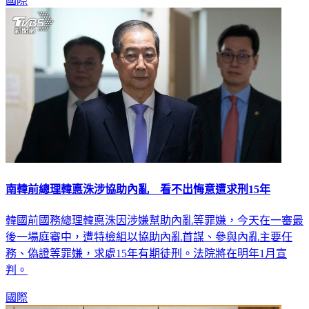
國際
南韓前總理韓悳洙涉協助內亂 看不出悔意遭求刑15年
韓國前國務總理韓悳洙因涉嫌幫助內亂等罪嫌，今天在一審最
後一場庭審中，遭特檢組以協助內亂首謀、參與內亂主要任
務、偽證等罪嫌，求處15年有期徒刑。法院將在明年1月宣
判。
國際