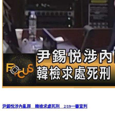
尹錫悅涉內亂罪 韓檢求處死刑 2/19一審宣判