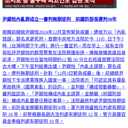
尹錫悅內亂罪成立一審判無期徒刑 前國防部長遭判30年
南韓前總統尹錫悅2024年12月宣佈緊急戒嚴，遭檢方以「內亂
首謀」罪名求處死刑，首爾中央地方法院於今（19）日下午3
時（台灣時間下午2時）進行一審宣判。而在早上，就有支持
與批評尹錫悅的群眾聚集在法院周邊街道，揮舞旗幟表達自身
訴求，尹錫悅也在當地時間約12 點 50 分左右抵達首爾法院綜
合大樓。下午宣判結果出爐，尹錫悅「內亂主謀罪」罪名成
立，遭判無期徒刑。針對「12月3日緊急戒嚴」後，前總統尹
錫悅下令派遣軍隊進入國會一事，法院表示「可認定具有擾亂
憲政秩序（國憲紊亂）的目的」，並判斷「構成發動暴動」。
審判庭認為，「尹錫悅構成內亂主謀罪，金龍顯（前國防部
長）構成內亂重要任務從事罪。」法院最終判處尹錫悅無期徒
刑，前防長金龍顯有期徒刑30年，軍方將領盧相元判處有期徒
刑 18 年，前警察廳長趙志浩判處有期徒刑 12 年，警方高層官
員金奉植判處有期徒刑 10 年。