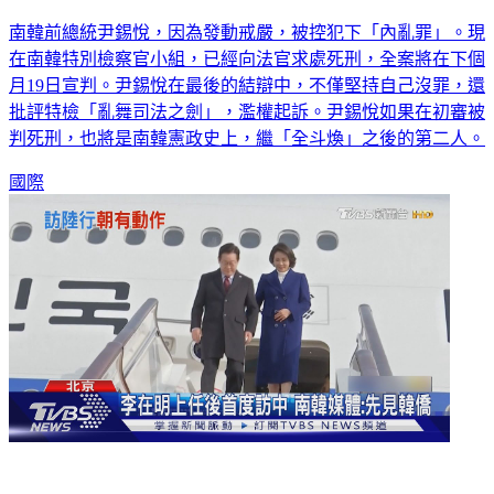
南韓前總統尹錫悅，因為發動戒嚴，被控犯下「內亂罪」。現
在南韓特別檢察官小組，已經向法官求處死刑，全案將在下個
月19日宣判。尹錫悅在最後的結辯中，不僅堅持自己沒罪，還
批評特檢「亂舞司法之劍」，濫權起訴。尹錫悅如果在初審被
判死刑，也將是南韓憲政史上，繼「全斗煥」之後的第二人。
國際