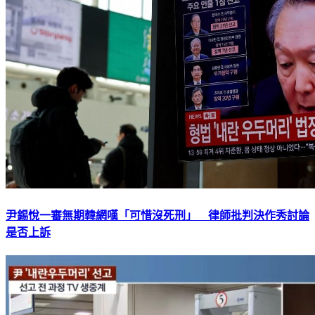
尹錫悅一審無期韓網嘆「可惜沒死刑」 律師批判決作秀討論
是否上訴