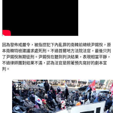
因為發佈戒嚴令，被指控犯下內亂罪的南韓前總統尹錫悅，原
本南韓特檢建議求處死刑。不過首爾地方法院法官，最後只判
了尹錫悅無期徒刑。尹錫悅在聽到判決結果，表現相當平靜，
不過律師團對結果不滿，認為法官是照著預先寫好的劇本宣
判。