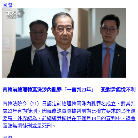
國際
南韓前總理韓悳洙涉內亂罪「一審判23年」 恐對尹錫悅不利
南韓法院今（21）日認定前總理韓悳洙內亂罪名成立，對其判
處23年有期徒刑。因韓悳洙實際被判刑期比檢方要求的15年還
要高，外界認為，前總統尹錫悅在下個月19日的宣判中，恐會
面臨無期徒刑或是死刑。