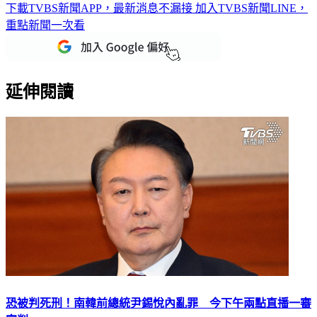
下載TVBS新聞APP，最新消息不漏接
加入TVBS新聞LINE，
重點新聞一次看
延伸閱讀
恐被判死刑！南韓前總統尹錫悅內亂罪 今下午兩點直播一審