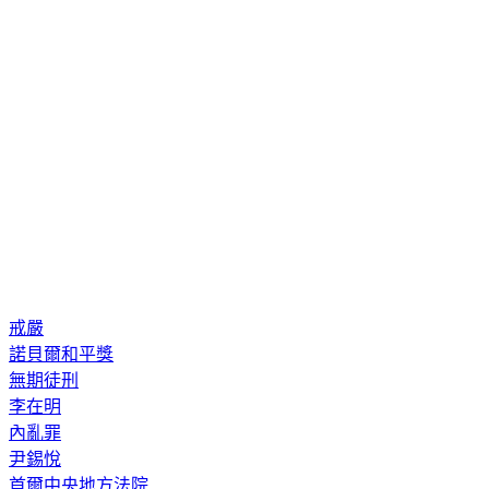
戒嚴
諾貝爾和平獎
無期徒刑
李在明
內亂罪
尹錫悅
首爾中央地方法院