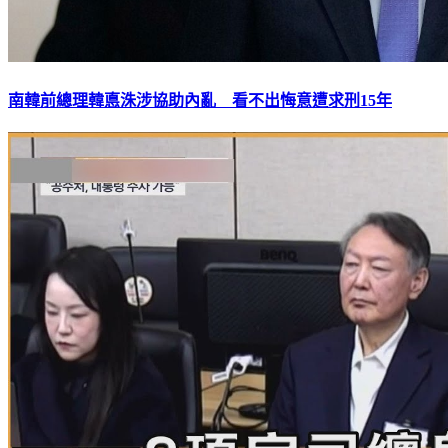
南韓前總理韓悳洙涉協助內亂 看不出悔意遭求刑15年