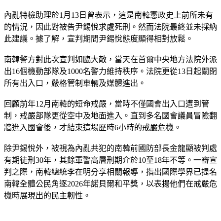
內亂特檢助理於1月13日曾表示，這是南韓憲政史上前所未有
的情況，因此對被告尹錫悅求處死刑。然而法院最終並未採納
此建議。據了解，宣判期間尹錫悅態度顯得相對放鬆。
南韓警方對此次宣判如臨大敵，當天在首爾中央地方法院外派
出16個機動部隊及1000名警力維持秩序。法院更從13日起關閉
所有出入口，嚴格管制車輛及媒體進出。
回顧前年12月南韓的短命戒嚴，當時不僅國會出入口遭到管
制，戒嚴部隊更從空中及地面進入。直到多名國會議員冒險翻
牆進入國會後，才結束這場歷時6小時的戒嚴危機。
除尹錫悅外，被視為內亂共犯的南韓前國防部長金龍顯被判處
有期徒刑30年，其餘軍警高層刑期介於10至18年不等。一審宣
判之際，南韓總統李在明分享相關報導，指出國際學界已提名
南韓全體公民角逐2026年諾貝爾和平獎，以表揚他們在戒嚴危
機時展現出的民主韌性。