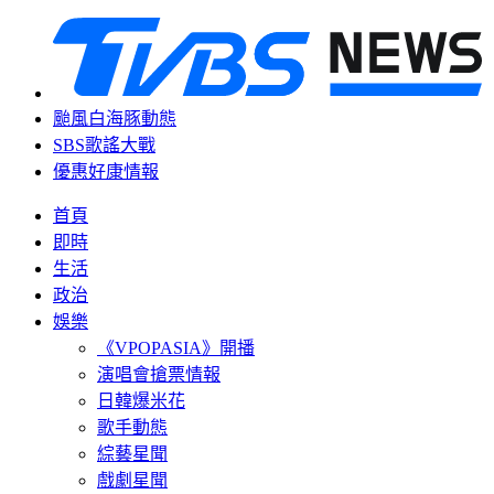
颱風白海豚動態
SBS歌謠大戰
優惠好康情報
首頁
即時
生活
政治
娛樂
《VPOPASIA》開播
演唱會搶票情報
日韓爆米花
歌手動態
綜藝星聞
戲劇星聞