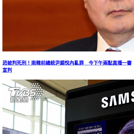
恐被判死刑！南韓前總統尹錫悅內亂罪 今下午兩點直播一審
宣判