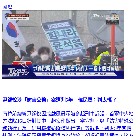
國際
尹錫悅涉「妨害公務」案遭判5年 韓民眾：判太輕了
南韓前總統尹錫悅因戒嚴風暴深陷多起刑事訴訟，首爾中央地
方法院16日針對其中一起案件做出一審宣判，以「妨害特殊公
務執行」及「濫用職權妨礙權利行使」等罪名，判處5年有期
徒刑。法院嚴厲譴責尹錫悅身為總統，卻輕視憲法程序，辯方