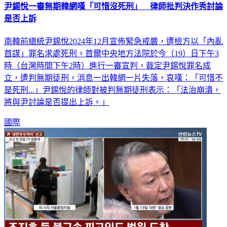
尹錫悅一審無期韓網嘆「可惜沒死刑」 律師批判決作秀討論
是否上訴
南韓前總統尹錫悅2024年12月宣佈緊急戒嚴，遭檢方以「內亂
首謀」罪名求處死刑。首爾中央地方法院於今（19）日下午3
時（台灣時間下午2時）進行一審宣判，裁定尹錫悅罪名成
立，遭判無期徒刑，消息一出韓網一片失落，哀嘆：「可惜不
是死刑...」尹錫悅的律師對被判無期徒刑表示：「法治崩潰，
將與尹討論是否提出上訴。」
國際