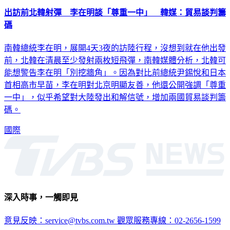
出訪前北韓射彈 李在明談「尊重一中」 韓媒：貿易談判籌
碼
南韓總統李在明，展開4天3夜的訪陸行程，沒想到就在他出發
前，北韓在清晨至少發射兩枚短飛彈，南韓媒體分析，北韓可
能想警告李在明「別挖牆角」。因為對比前總統尹錫悅和日本
首相高市早苗，李在明對北京明顯友善，他還公開強調「尊重
一中」，似乎希望對大陸發出和解信號，增加兩國貿易談判籌
碼。
國際
深入時事，一觸即見
意見反映：service@tvbs.com.tw
觀眾服務專線：02-2656-1599