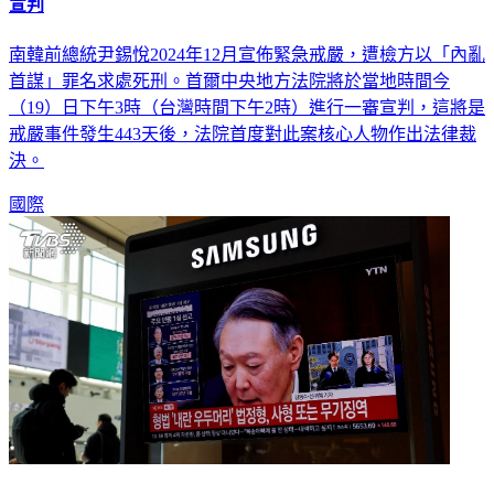
宣判
南韓前總統尹錫悅2024年12月宣佈緊急戒嚴，遭檢方以「內亂
首謀」罪名求處死刑。首爾中央地方法院將於當地時間今
（19）日下午3時（台灣時間下午2時）進行一審宣判，這將是
戒嚴事件發生443天後，法院首度對此案核心人物作出法律裁
決。
國際