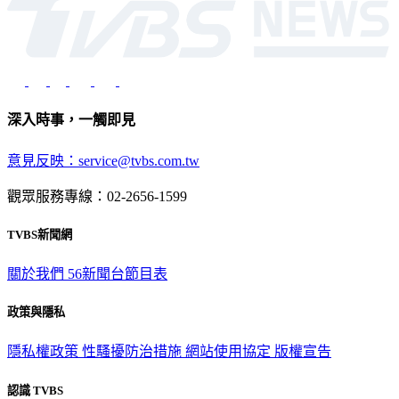
深入時事，一觸即見
意見反映：service@tvbs.com.tw
觀眾服務專線：02-2656-1599
TVBS新聞網
關於我們
56新聞台節目表
政策與隱私
隱私權政策
性騷擾防治措施
網站使用協定
版權宣告
認識 TVBS