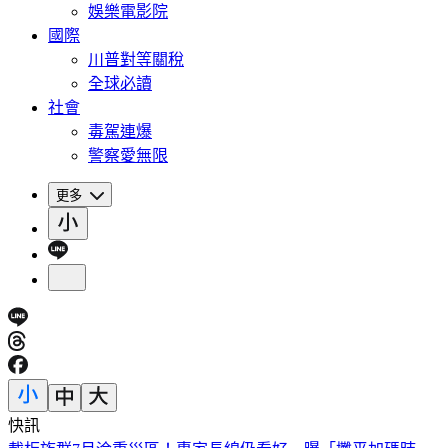
娛樂電影院
國際
川普對等關稅
全球必讀
社會
毒駕連爆
警察愛無限
更多
快訊