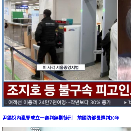
尹錫悅內亂罪成立一審判無期徒刑 前國防部長遭判30年