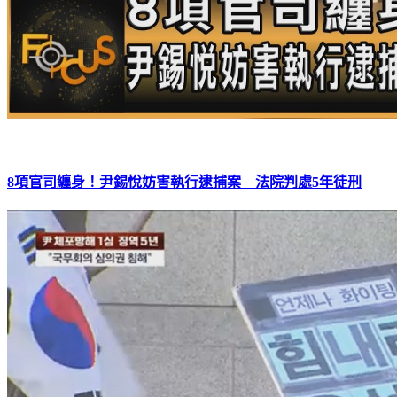
8項官司纏身！尹錫悅妨害執行逮捕案 法院判處5年徒刑