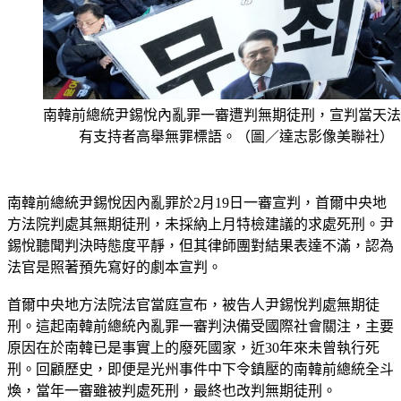
南韓前總統尹錫悅內亂罪一審遭判無期徒刑，宣判當天法
有支持者高舉無罪標語。（圖／達志影像美聯社）
南韓前總統尹錫悅因內亂罪於2月19日一審宣判，首爾中央地
方法院判處其無期徒刑，未採納上月特檢建議的求處死刑。尹
錫悅聽聞判決時態度平靜，但其律師團對結果表達不滿，認為
法官是照著預先寫好的劇本宣判。
首爾中央地方法院法官當庭宣布，被告人尹錫悅判處無期徒
刑。這起南韓前總統內亂罪一審判決備受國際社會關注，主要
原因在於南韓已是事實上的廢死國家，近30年來未曾執行死
刑。回顧歷史，即便是光州事件中下令鎮壓的南韓前總統全斗
煥，當年一審雖被判處死刑，最終也改判無期徒刑。