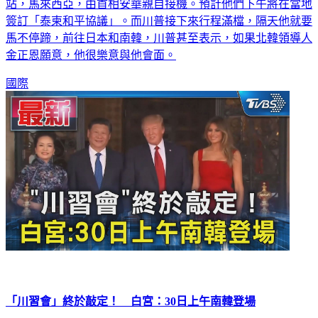
簽訂「泰柬和平協議」。而川普接下來行程滿檔，隔天他就要
馬不停蹄，前往日本和南韓，川普甚至表示，如果北韓領導人
金正恩願意，他很樂意與他會面。
國際
「川習會」終於敲定！ 白宮：30日上午南韓登場