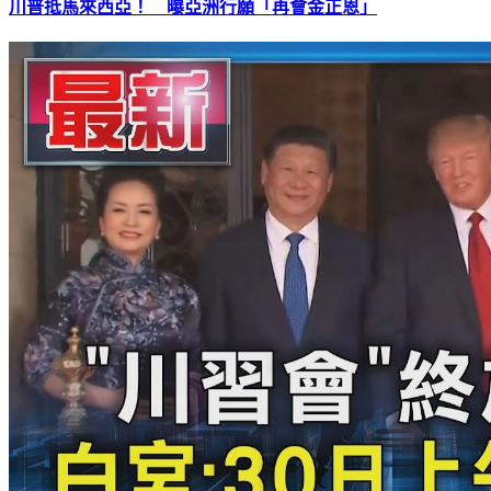
川普抵馬來西亞！ 曝亞洲行願「再會金正恩」