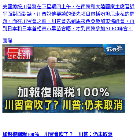
美國總統川普將在下星期四上午，在南韓和大陸國家主席習近
平面對面對話，川普說他要談的優先項目包括吩坦尼走私的問
題，而在川習會之前，川普會先到馬來西亞參加東協峰會，再
到日本和日本首相高市早苗會晤，才到南韓參加APEC峰會。
國際
加報復關稅100％ 川習會吹了？ 川普：仍未取消