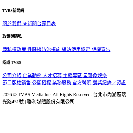
TVBS新聞網
關於我們
56新聞台節目表
政策與隱私
隱私權政策
性騷擾防治措施
網站使用協定
版權宣告
認識 TVBS
公司介紹
企業動態
人才招募
主播專區
星藝象娛樂
節目版權銷售
公開招標
業務服務
官方聲明
獲獎紀錄／認證
2026 © TVBS Media Inc. All Rights Reserved. 台北市內湖區瑞
光路451號 | 聯利媒體股份有限公司