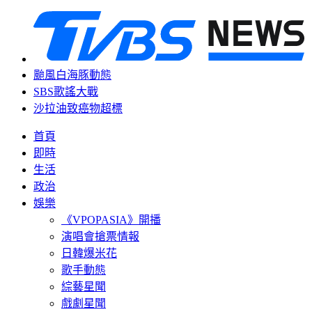
颱風白海豚動態
SBS歌謠大戰
沙拉油致癌物超標
首頁
即時
生活
政治
娛樂
《VPOPASIA》開播
演唱會搶票情報
日韓爆米花
歌手動態
綜藝星聞
戲劇星聞