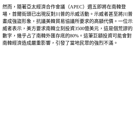
然而，隨著亞太經濟合作會議（APEC）週五即將在南韓登
場，首爾街頭已出現反對川普的示威活動。示威者甚至將川普
畫成強盜形象，抗議美韓貿易協議所要求的高額代價。一位示
威者表示，美方要求南韓立刻投資3500億美元，這是個荒謬的
數字，幾乎占了南韓外匯存底的80%。這筆巨額投資可能會對
南韓經濟造成嚴重影響，引發了當地民眾的強烈不滿。