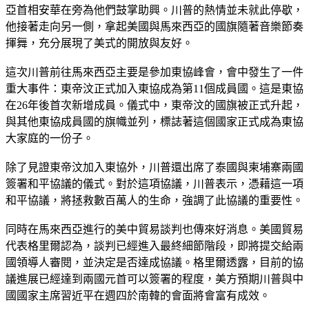
亞首相安華在旁為他們鼓掌助興。川普的熱情並未就此停歇，
他接著走向另一側，拿起美國與馬來西亞的國旗隨著音樂節奏
揮舞，充分展現了美式的開放與友好。
這次川普前往馬來西亞主要是參加東協峰會，會中發生了一件
重大事件：東帝汶正式加入東協成為第11個成員國。這是東協
在26年後首次新增成員。儀式中，東帝汶的國旗被正式升起，
與其他東協成員國的旗幟並列，標誌著這個國家正式成為東協
大家庭的一份子。
除了見證東帝汶加入東協外，川普還出席了泰國與柬埔寨兩國
簽署和平協議的儀式。對於這項協議，川普表示，憑藉這一項
和平協議，將拯救數百萬人的生命，強調了此協議的重要性。
同時在馬來西亞進行的美中貿易談判也傳來好消息。美國貿易
代表格里爾認為，談判已經進入最終細節階段，即將提交給兩
國領導人審閱，並決定是否達成協議。格里爾透露，目前的協
議進展已經達到兩國元首可以簽署的程度，美方預期川普與中
國國家主席習近平在週四於南韓的會面將會富有成效。