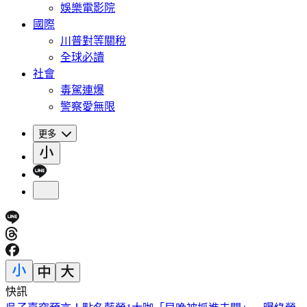
娛樂電影院
國際
川普對等關稅
全球必讀
社會
毒駕連爆
警察愛無限
更多
快訊