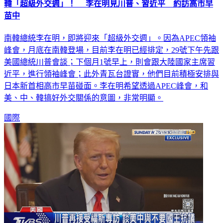
韓「超級外交週」！ 李在明見川普、習近平 約訪高市早
苗中
南韓總統李在明，即將迎來「超級外交週」。因為APEC領袖
峰會，月底在南韓登場，目前李在明已經排定，29號下午先跟
美國總統川普會談；下個月1號早上，則會跟大陸國家主席習
近平，進行領袖峰會；此外青瓦台證實，他們目前積極安排與
日本新首相高市早苗碰面。李在明希望透過APEC峰會，和
美、中、韓搞好外交關係的意圖，非常明顯。
國際