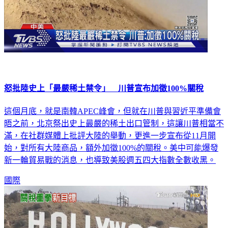
怒批陸史上「最嚴稀土禁令」 川普宣布加徵100%關稅
這個月底，就是南韓APEC峰會，但就在川普與習近平準備會
晤之前，北京祭出史上最嚴的稀土出口管制，這讓川普相當不
滿，在社群媒體上批評大陸的舉動，更進一步宣布從11月開
始，對所有大陸商品，額外加徵100%的關稅。美中可能爆發
新一輪貿易戰的消息，也導致美股週五四大指數全數收黑。
國際