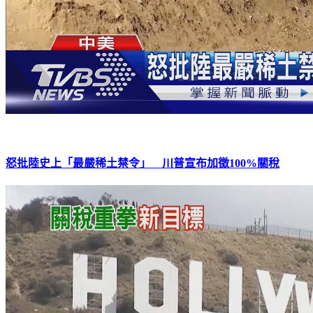
怒批陸史上「最嚴稀土禁令」 川普宣布加徵100%關稅