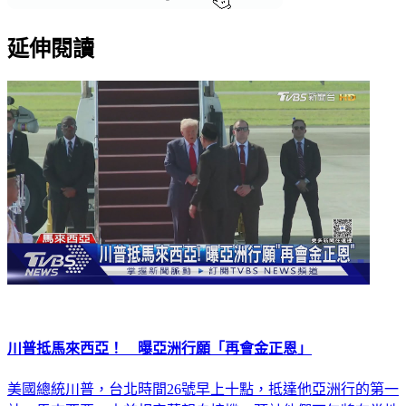
延伸閱讀
川普抵馬來西亞！ 曝亞洲行願「再會金正恩」
美國總統川普，台北時間26號早上十點，抵達他亞洲行的第一
站，馬來西亞，由首相安華親自接機。預計他們下午將在當地