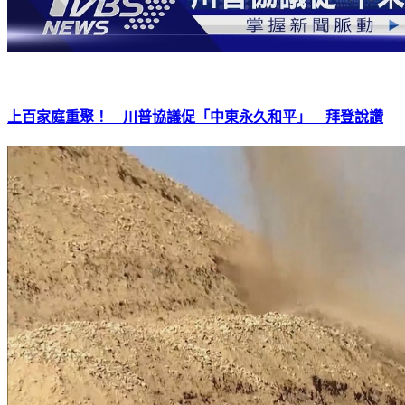
上百家庭重聚！ 川普協議促「中東永久和平」 拜登說讚