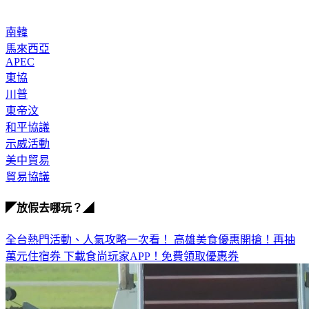
南韓
馬來西亞
APEC
東協
川普
東帝汶
和平協議
示威活動
美中貿易
貿易協議
◤放假去哪玩？◢
全台熱門活動、人氣攻略一次看！
高雄美食優惠開搶！再抽
萬元住宿券
下載食尚玩家APP！免費領取優惠券