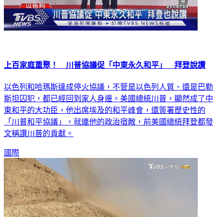
上百家庭重聚！ 川普協議促「中東永久和平」 拜登說讚
以色列和哈瑪斯達成停火協議，不管是以色列人質、還是巴勒
斯坦囚犯，都已經回到家人身邊。美國總統川普，顯然成了中
東和平的大功臣，他出席埃及的和平峰會，還簽署歷史性的
「川普和平協議」，就連他的政治宿敵，前美國總統拜登都發
文稱讚川普的貢獻。
國際