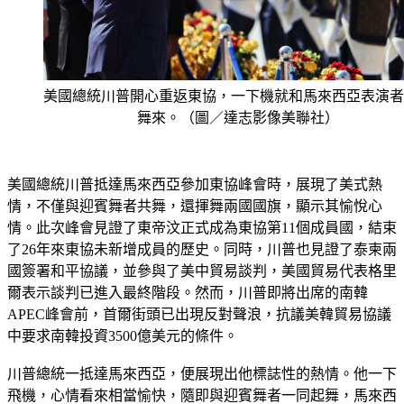
美國總統川普開心重返東協，一下機就和馬來西亞表演者
舞來。（圖／達志影像美聯社）
美國總統川普抵達馬來西亞參加東協峰會時，展現了美式熱
情，不僅與迎賓舞者共舞，還揮舞兩國國旗，顯示其愉悅心
情。此次峰會見證了東帝汶正式成為東協第11個成員國，結束
了26年來東協未新增成員的歷史。同時，川普也見證了泰柬兩
國簽署和平協議，並參與了美中貿易談判，美國貿易代表格里
爾表示談判已進入最終階段。然而，川普即將出席的南韓
APEC峰會前，首爾街頭已出現反對聲浪，抗議美韓貿易協議
中要求南韓投資3500億美元的條件。
川普總統一抵達馬來西亞，便展現出他標誌性的熱情。他一下
飛機，心情看來相當愉快，隨即與迎賓舞者一同起舞，馬來西