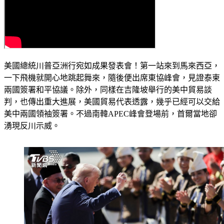
美國總統川普亞洲行宛如成果發表會！第一站來到馬來西亞，
一下飛機就開心地跳起舞來，隨後便出席東協峰會，見證泰柬
兩國簽署和平協議。除外，同樣在吉隆坡舉行的美中貿易談
判，也傳出重大進展，美國貿易代表透露，幾乎已經可以交給
美中兩國領袖簽署。不過南韓APEC峰會登場前，首爾當地卻
湧現反川示威。