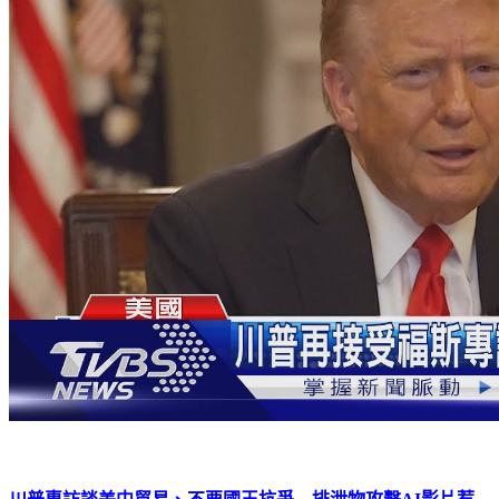
川普專訪談美中貿易、不要國王抗爭 排泄物攻擊AI影片惹