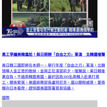
黑工爭議美韓尷尬！與日照辦「自由之刃」軍演 北韓還嗆聲
美日韓三國即將在本週一，舉行年度「自由之刃」軍演，北韓
領導人金正恩的胞妹，金與正在演習前夕，嗆聲說，美日韓後
果自負。不過南韓跟美國，最近因為300名南韓人赴美打黑
工，關係緊張。美國商務部長盧特尼克，還以關稅威脅，要南
韓向日本看齊，趕快跟美國簽署貿易協議。
國際