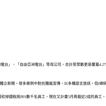
電台」、「自由亞洲電台」等母公司，合計受眾數更是覆蓋4.27億
就是提供獨立新聞，很多案例中對抗獨裁宣傳，以多種語言放送，但(總
砍掉國稅局IRS數千名員工，現在又計畫5月再裁近2成的員工，距