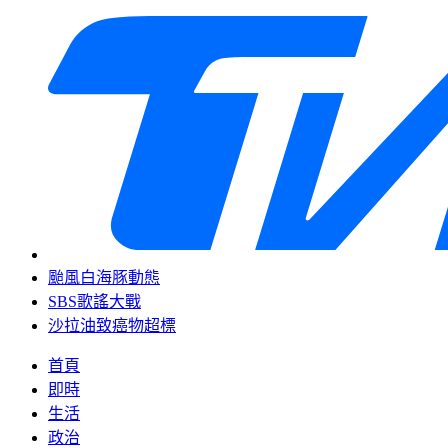
颱風白海豚動態
SBS歌謠大戰
沙拉油致癌物超標
首頁
即時
生活
政治