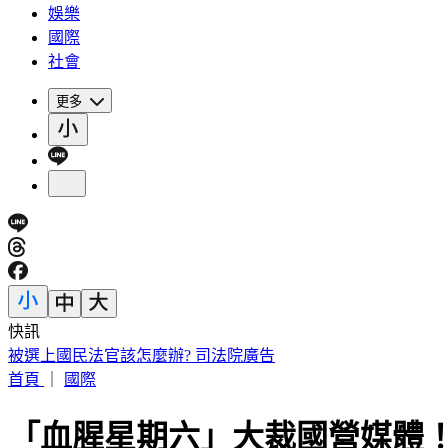
娛樂
國際
社會
更多
快訊
高雄金獅湖驚悚掛男屍！「衣著整齊」身分曝 民眾目擊嚇壞
首頁
｜
國際
「血腥星期六」大裁國營媒體！