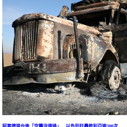
阿塞德垮台後「空襲沒停過」 以色列狂轟敘利亞逾300次