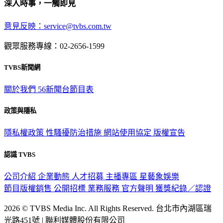
深入時事，一觸即見
意見反映：service@tvbs.com.tw
觀眾服務專線：02-2656-1599
TVBS新聞網
關於我們
56新聞台節目表
政策與隱私
隱私權政策
性騷擾防治措施
網站使用協定
版權宣告
認識 TVBS
公司介紹
企業動態
人才招募
主播專區
星藝象娛樂
節目版權銷售
公開招標
業務服務
官方聲明
獲獎紀錄／認證
2026 © TVBS Media Inc. All Rights Reserved. 台北市內湖區瑞
光路451號 | 聯利媒體股份有限公司