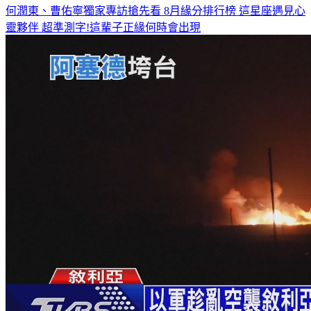
何潤東、曹佑寧獨家專訪搶先看
8月緣分排行榜 這星座遇見心
靈夥伴
超準測字!這輩子正緣何時會出現