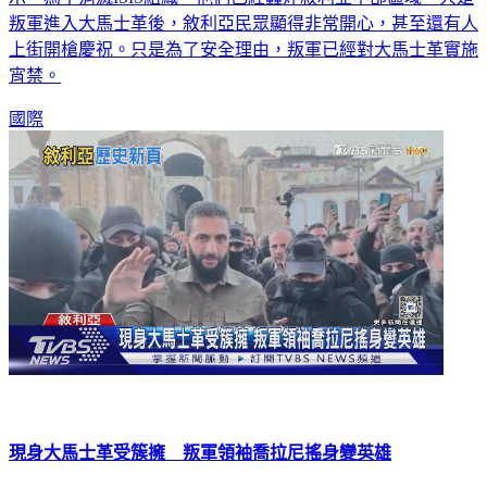
叛軍進入大馬士革後，敘利亞民眾顯得非常開心，甚至還有人
上街開槍慶祝。只是為了安全理由，叛軍已經對大馬士革實施
宵禁。
國際
現身大馬士革受簇擁 叛軍領袖喬拉尼搖身變英雄