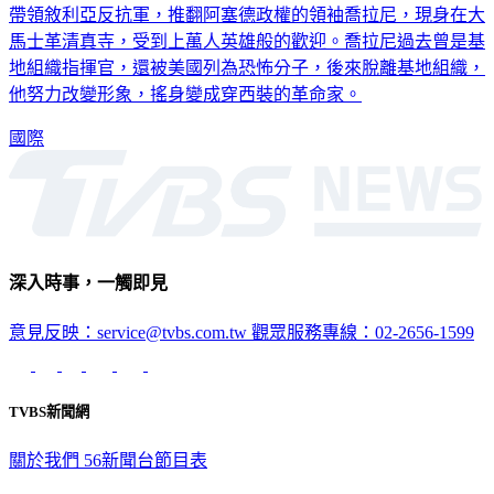
帶領敘利亞反抗軍，推翻阿塞德政權的領袖喬拉尼，現身在大
馬士革清真寺，受到上萬人英雄般的歡迎。喬拉尼過去曾是基
地組織指揮官，還被美國列為恐怖分子，後來脫離基地組織，
他努力改變形象，搖身變成穿西裝的革命家。
國際
深入時事，一觸即見
意見反映：service@tvbs.com.tw
觀眾服務專線：02-2656-1599
TVBS新聞網
關於我們
56新聞台節目表