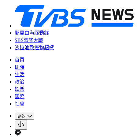
颱風白海豚動態
SBS歌謠大戰
沙拉油致癌物超標
首頁
即時
生活
政治
娛樂
國際
社會
更多