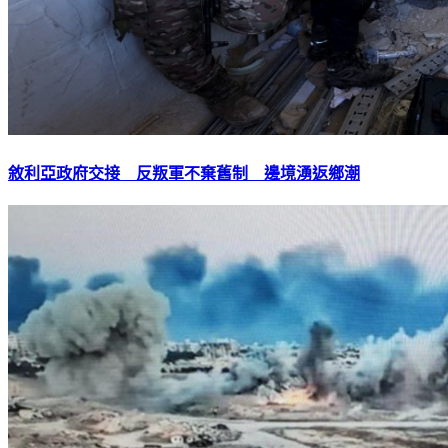
敘利亞政府交接 反叛軍不棄舊制 邊境湧返鄉潮