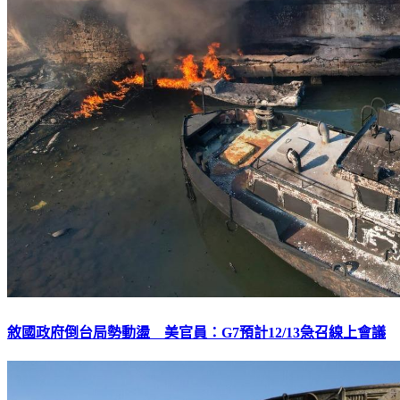
敘國政府倒台局勢動盪 美官員：G7預計12/13急召線上會議