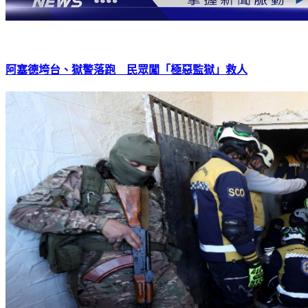
阿塞德垮台、獄警落跑 民眾闖「極惡監獄」救人