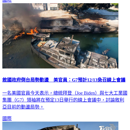
國際
敘國政府倒台局勢動盪 美官員：G7預計12/13急召線上會議
一名美國官員今天表示，總統拜登（Joe Biden）與七大工業國
集團（G7）領袖將在預定13日舉行的線上會議中，討論敘利
亞目前的動盪局勢。
國際