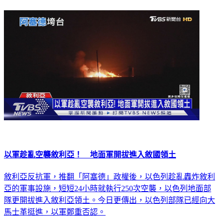
以軍趁亂空襲敘利亞！ 地面軍開拔進入敘國領土
敘利亞反抗軍，推翻「阿塞德」政權後，以色列趁亂轟炸敘利
亞的軍事設施，短短24小時就執行250次空襲，以色列地面部
隊更開拔進入敘利亞領土。今日更傳出，以色列部隊已經向大
馬士革挺進，以軍鄭重否認。