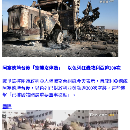
阿塞德垮台後「空襲沒停過」 以色列狂轟敘利亞逾300次
戰爭監控團體敘利亞人權瞭望台組織今天表示，自敘利亞總統
阿塞德垮台後，以色列已對敘利亞發動逾300次空襲，這些襲
擊「已摧毀該國最重要軍事據點」。
國際