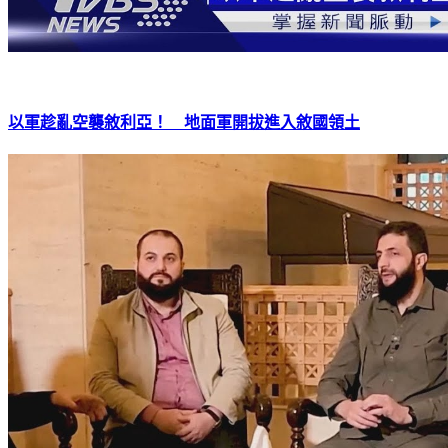
以軍趁亂空襲敘利亞！ 地面軍開拔進入敘國領土