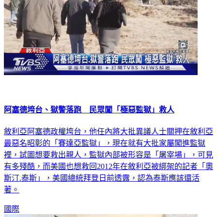
阿塞德垮台、獄警落跑 民眾闖「極惡監獄」救人
敘利亞阿塞德政權垮台，他任內將大批異議人士關押在敘利亞
最惡名昭彰的「賽達亞監獄」，現在就有大批家屬闖進監獄
裡，試圖想要救出親人，監獄內部被形容是「屠宰場」，可見
有多殘酷，而美國也想救回2012年在敘利亞被綁架的記者「奧
斯汀.泰斯」，美國總統拜登日前透露，認為泰斯應該還活
著。
國際