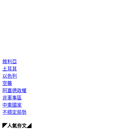
敘利亞
土耳其
以色列
空襲
阿塞德政權
非軍事區
中東國家
不穩定局勢
◤人氣夯文◢