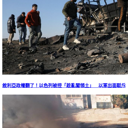
敘利亞政權翻了！以色列被控「趁亂闖領土」 以軍出面駁斥