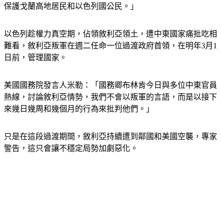
保護戈蘭高地居民和以色列國公民。」
以色列趁權力真空期，佔領敘利亞領土，遭中東國家痛批吃相
難看，敘利亞叛軍在週二任命一位過渡政府首領，在明年3月1
日前，管理國家。
美國國務院發言人米勒：「國務卿布林肯今日與多位中東官員
熱線，討論敘利亞情勢，我們不會以叛軍的言語，而是以接下
來幾日幾周和幾個月的行為來批判他們。」
只是在這段過渡期間，敘利亞持續遭到鄰國和美國空襲，專家
警告，這只會讓不穩定局勢加劇惡化。