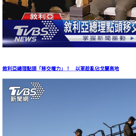
敘利亞總理點頭「移交權力」！ 以軍趁亂佔戈蘭高地