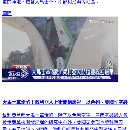
軍的陣地，包含大馬士革、南部和沿海等地區。
國際
大馬士革淪陷！敘利亞人上街開槍慶祝 以色列、美國忙空襲
敘利亞首都大馬士革淪陷，除了以色列空軍，三度空襲過去曾
被伊朗拿來開發飛彈的研究中心外，美國司令部也發聲明表
示，為了消滅ISIS組織，他們已經轟炸敘利亞中部區域。只是