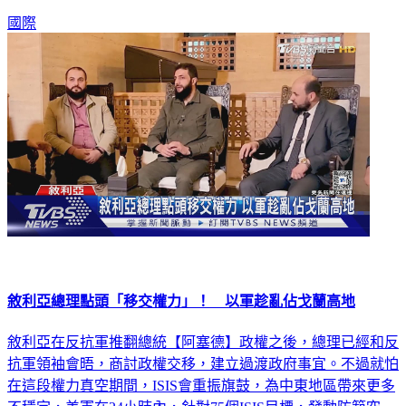
國際
敘利亞總理點頭「移交權力」！ 以軍趁亂佔戈蘭高地
敘利亞在反抗軍推翻總統【阿塞德】政權之後，總理已經和反
抗軍領袖會晤，商討政權交移，建立過渡政府事宜。不過就怕
在這段權力真空期間，ISIS會重振旗鼓，為中東地區帶來更多