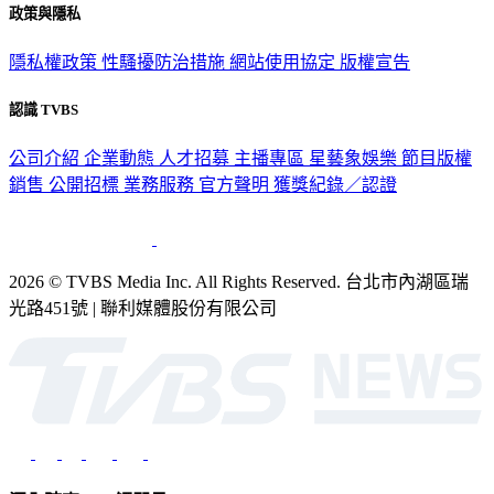
政策與隱私
隱私權政策
性騷擾防治措施
網站使用協定
版權宣告
認識 TVBS
公司介紹
企業動態
人才招募
主播專區
星藝象娛樂
節目版權
銷售
公開招標
業務服務
官方聲明
獲獎紀錄／認證
2026 © TVBS Media Inc. All Rights Reserved. 台北市內湖區瑞
光路451號 | 聯利媒體股份有限公司