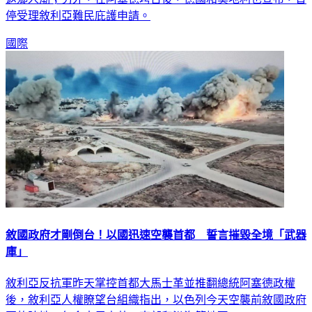
停受理敘利亞難民庇護申請。
國際
敘國政府才剛倒台！以國迅速空襲首都 誓言摧毀全境「武器
庫」
敘利亞反抗軍昨天掌控首都大馬士革並推翻總統阿塞德政權
後，敘利亞人權瞭望台組織指出，以色列今天空襲前敘國政府