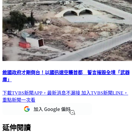
敘國政府才剛倒台！以國迅速空襲首都 誓言摧毀全境「武器
庫」
下載TVBS新聞APP，最新消息不漏接
加入TVBS新聞LINE，
重點新聞一次看
延伸閱讀