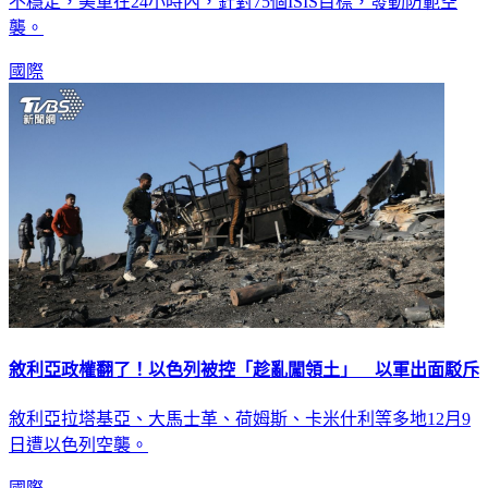
不穩定，美軍在24小時內，針對75個ISIS目標，發動防範空
襲。
國際
敘利亞政權翻了！以色列被控「趁亂闖領土」 以軍出面駁斥
敘利亞拉塔基亞、大馬士革、荷姆斯、卡米什利等多地12月9
日遭以色列空襲。