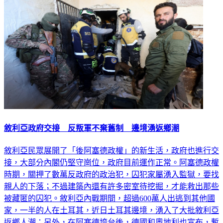
敘利亞政府交接 反叛軍不棄舊制 邊境湧返鄉潮
敘利亞民眾展開了「後阿塞德政權」的新生活，政府也進行交
接，大部分內閣仍堅守崗位，政府目前運作正常。阿塞德政權
時期，關押了數萬反政府的政治犯，囚犯家屬湧入監獄，要找
親人的下落；不過建築內還有許多密室待挖掘，才能救出那些
被藏匿的囚犯。敘利亞內戰期間，超過600萬人出逃到其他國
家，一半的人在土耳其，近日土耳其邊境，湧入了大批敘利亞
返鄉人潮；另外，在阿塞德垮台後，德國和奧地利也宣布，暫