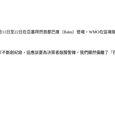
1日至22日在亞塞拜然首都巴庫（Baku）登場，WMO在這場氣候峰
接一年不斷創紀錄，這應該要為決策者敲醒警鐘。我們顯然偏離了『巴黎協定