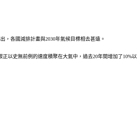
，各國減排計畫與2030年氣候目標相去甚遠。
正以史無前例的速度積聚在大氣中，過去20年間增加了10%以