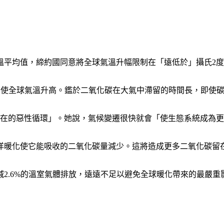
全球氣溫平均值，締約國同意將全球氣溫升幅限制在「遠低於」攝氏2
，使全球氣溫升高。鑑於二氧化碳在大氣中滯留的時間長，即使
正面臨潛在的惡性循環」。她說，氣候變遷很快就會「使生態系統成為
洋暖化使它能吸收的二氧化碳量減少。這將造成更多二氧化碳留
減2.6%的溫室氣體排放，遠遠不足以避免全球暖化帶來的最嚴重