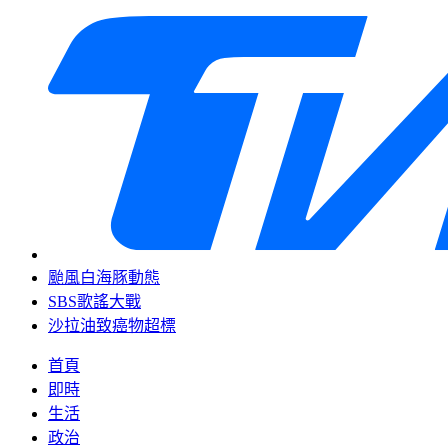
颱風白海豚動態
SBS歌謠大戰
沙拉油致癌物超標
首頁
即時
生活
政治