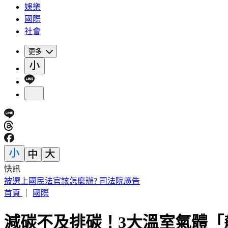
娛樂
國際
社會
更多
快訊
快訊／議員范織欽涉貪遭聲押 法院裁定120萬交保限制住居
首頁
｜
國際
減碳不及排碳！3大溫室氣體