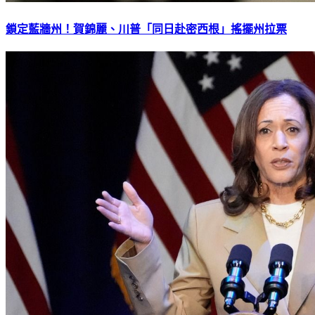
鎖定藍牆州！賀錦麗、川普「同日赴密西根」搖擺州拉票