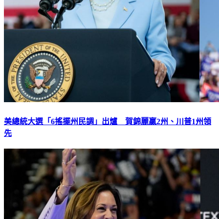
美總統大選「6搖擺州民調」出爐 賀錦麗贏2州、川普1州領
先