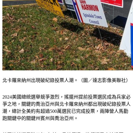
北卡羅來納州出現破紀錄投票人潮。（圖／達志影像美聯社）
2024美國總統選舉競爭激烈，搖擺州提前投票選民成為兵家必
爭之地，關鍵的喬治亞州與北卡羅來納州都出現破紀錄投票人
潮，總計全美約有超過500萬選民已完成投票，兩陣營人馬勤
跑關鍵中的關鍵州賓州與喬治亞州。