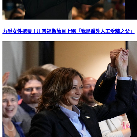
力爭女性選票！川普福斯節目上稱「我是體外人工受精之父」