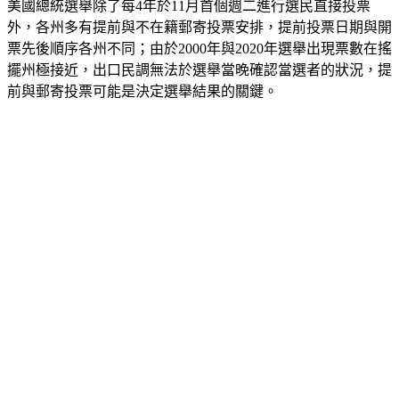
美國總統選舉除了每4年於11月首個週二進行選民直接投票
外，各州多有提前與不在籍郵寄投票安排，提前投票日期與開
票先後順序各州不同；由於2000年與2020年選舉出現票數在搖
擺州極接近，出口民調無法於選舉當晚確認當選者的狀況，提
前與郵寄投票可能是決定選舉結果的關鍵。