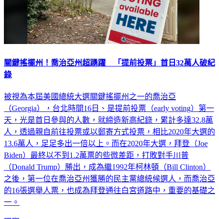
關鍵搖擺州！喬治亞州超踴躍 「提前投票」首日32萬人破紀
錄
被視為本屆美國總統大選關鍵搖擺州之一的喬治亞
（Georgia），台北時間16日、是提前投票（early voting）第一
天，光是首日參與的人數，就締造新高紀錄，累計多達32.8萬
人，透過親自前往投票或以郵寄方式投票，相比2020年大選的
13.6萬人，足足多出一倍以上。而在2020年大選，拜登（Joe
Biden）最終以不到1.2萬票的些微差距，打敗對手川普
（Donald Trump）勝出，成為繼1992年柯林頓（Bill Clinton）
之後，第一位在喬治亞州獲勝的民主黨總統候選人，而喬治亞
的16張選舉人票，也成為拜登通往白宮道路中，重要的基礎之
一。