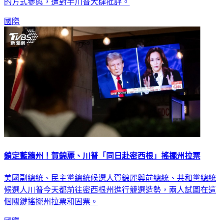
的方式參與，遭對手川普大肆批評。
國際
鎖定藍牆州！賀錦麗、川普「同日赴密西根」搖擺州拉票
美國副總統、民主黨總統候選人賀錦麗與前總統、共和黨總統
候選人川普今天都前往密西根州進行競選造勢，兩人試圖在這
個關鍵搖擺州拉票和固票。