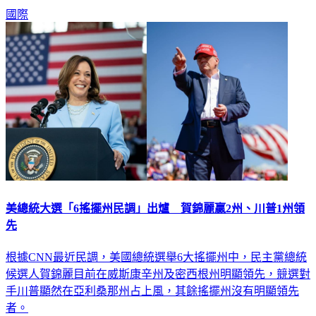
國際
美總統大選「6搖擺州民調」出爐 賀錦麗贏2州、川普1州領
先
根據CNN最近民調，美國總統選舉6大搖擺州中，民主黨總統
候選人賀錦麗目前在威斯康辛州及密西根州明顯領先，競選對
手川普顯然在亞利桑那州占上風，其餘搖擺州沒有明顯領先
者。