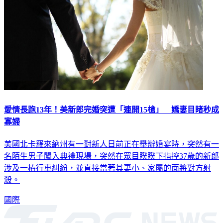
愛情長跑13年！美新郎完婚突遭「連開15槍」 嬌妻目睹秒成
寡婦
美國北卡羅來納州有一對新人日前正在舉辦婚宴時，突然有一
名陌生男子闖入典禮現場，突然在眾目睽睽下指控37歲的新郎
涉及一樁行車糾紛，並直接當著其妻小、家屬的面將對方射
殺。
國際