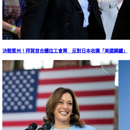
決戰賓州！拜賀首合體拉工會票 反對日本收購「美國鋼鐵」