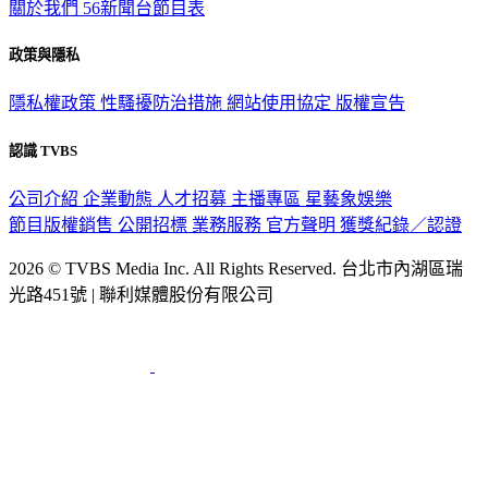
關於我們
56新聞台節目表
政策與隱私
隱私權政策
性騷擾防治措施
網站使用協定
版權宣告
認識 TVBS
公司介紹
企業動態
人才招募
主播專區
星藝象娛樂
節目版權銷售
公開招標
業務服務
官方聲明
獲獎紀錄／認證
2026 © TVBS Media Inc. All Rights Reserved. 台北市內湖區瑞
光路451號 | 聯利媒體股份有限公司