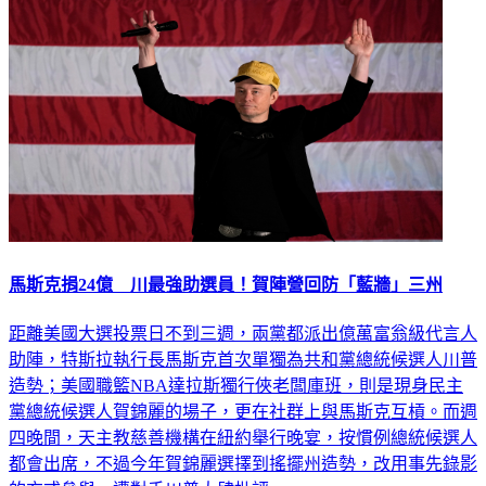
馬斯克捐24億 川最強助選員！賀陣營回防「藍牆」三州
距離美國大選投票日不到三週，兩黨都派出億萬富翁級代言人
助陣，特斯拉執行長馬斯克首次單獨為共和黨總統候選人川普
造勢；美國職籃NBA達拉斯獨行俠老闆庫班，則是現身民主
黨總統候選人賀錦麗的場子，更在社群上與馬斯克互槓。而週
四晚間，天主教慈善機構在紐約舉行晚宴，按慣例總統候選人
都會出席，不過今年賀錦麗選擇到搖擺州造勢，改用事先錄影