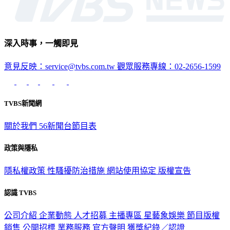
深入時事，一觸即見
意見反映：service@tvbs.com.tw
觀眾服務專線：02-2656-1599
TVBS新聞網
關於我們
56新聞台節目表
政策與隱私
隱私權政策
性騷擾防治措施
網站使用協定
版權宣告
認識 TVBS
公司介紹
企業動態
人才招募
主播專區
星藝象娛樂
節目版權
銷售
公開招標
業務服務
官方聲明
獲獎紀錄／認證