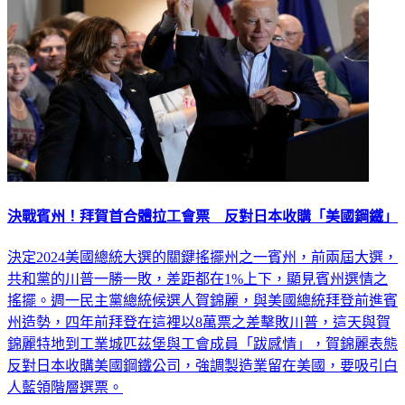
決戰賓州！拜賀首合體拉工會票 反對日本收購「美國鋼鐵」
決定2024美國總統大選的關鍵搖擺州之一賓州，前兩屆大選，
共和黨的川普一勝一敗，差距都在1%上下，顯見賓州選情之
搖擺。週一民主黨總統候選人賀錦麗，與美國總統拜登前進賓
州造勢，四年前拜登在這裡以8萬票之差擊敗川普，這天與賀
錦麗特地到工業城匹茲堡與工會成員「跋感情」，賀錦麗表態
反對日本收購美國鋼鐵公司，強調製造業留在美國，要吸引白
人藍領階層選票。