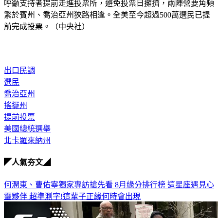
呼籲支持者提前走進投票所，避免投票日擁擠，兩陣營要角頻
繁於賓州、喬治亞州狹路相逢。全美至今超過500萬選民已提
前完成投票。（中央社）
出口民調
選民
喬治亞州
搖擺州
提前投票
美國總統選舉
北卡羅來納州
◤人氣夯文◢
何潤東、曹佑寧獨家專訪搶先看
8月緣分排行榜 這星座遇見心
靈夥伴
超準測字!這輩子正緣何時會出現