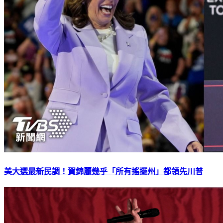
美大選最新民調！賀錦麗幾乎「所有搖擺州」都領先川普