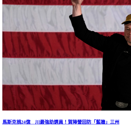
馬斯克捐24億 川最強助選員！賀陣營回防「藍牆」三州