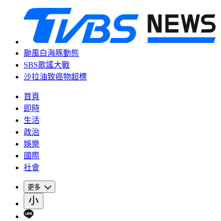
颱風白海豚動態
SBS歌謠大戰
沙拉油致癌物超標
首頁
即時
生活
政治
娛樂
國際
社會
更多