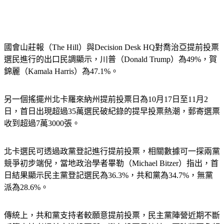
國會山莊報（The Hill）與Decision Desk HQ對喬治亞提前投票
選民進行的出口民調顯示，川普（Donald Trump）為49%，賀
錦麗（Kamala Harris）為47.1%。
另一個搖擺州北卡羅來納州提前投票日為10月17日至11月2
日，首日出現超過35萬選民破紀錄的提早投票熱潮，郵寄選票
收到超過7萬3000張。
北卡選民可透過政黨登記進行提前投票，相關數據可一探兩黨
競爭初步端倪，當地政治學者畢勒（Michael Bitzer）指出，首
日結果顯示民主黨登記選民為36.3%，共和黨為34.7%，無黨
派為28.6%。
傳統上，共和黨支持者較願意提前投票，民主黨陣營近期不斷