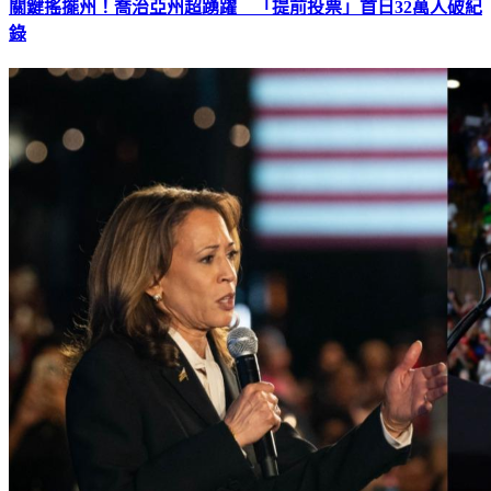
關鍵搖擺州！喬治亞州超踴躍 「提前投票」首日32萬人破紀
錄