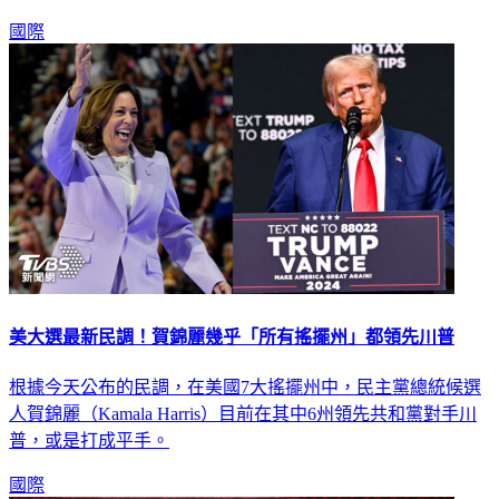
國際
美大選最新民調！賀錦麗幾乎「所有搖擺州」都領先川普
根據今天公布的民調，在美國7大搖擺州中，民主黨總統候選
人賀錦麗（Kamala Harris）目前在其中6州領先共和黨對手川
普，或是打成平手。
國際