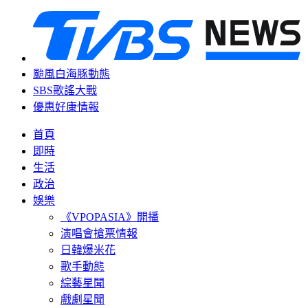
颱風白海豚動態
SBS歌謠大戰
優惠好康情報
首頁
即時
生活
政治
娛樂
《VPOPASIA》開播
演唱會搶票情報
日韓爆米花
歌手動態
綜藝星聞
戲劇星聞