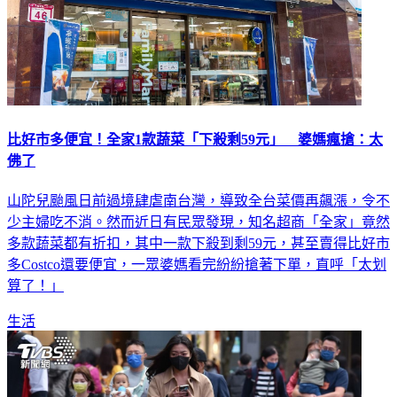
比好市多便宜！全家1款蔬菜「下殺剩59元」 婆媽瘋搶：太
佛了
山陀兒颱風日前過境肆虐南台灣，導致全台菜價再飆漲，令不
少主婦吃不消。然而近日有民眾發現，知名超商「全家」竟然
多款蔬菜都有折扣，其中一款下殺到剩59元，甚至賣得比好市
多Costco還要便宜，一眾婆媽看完紛紛搶著下單，直呼「太划
算了！」
生活