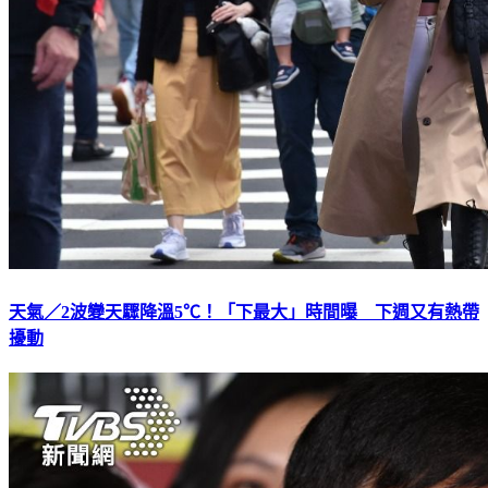
天氣／2波變天驟降溫5℃！「下最大」時間曝 下週又有熱帶
擾動