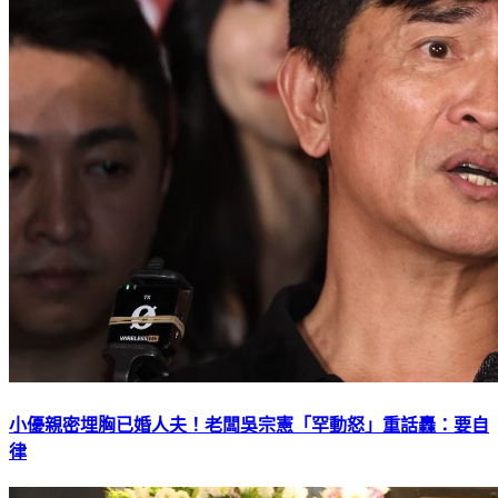
小優親密埋胸已婚人夫！老闆吳宗憲「罕動怒」重話轟：要自
律