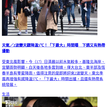
天氣／2波變天驟降溫5℃！「下最大」時間曝 下週又有熱帶
擾動
受東北風影響，今（17）日清晨以前水氣較多，基隆北海岸、
宜蘭雨勢明顯，白天後各地多雲到晴，僅大台北、東半部及恆
春半島有零星降雨。值得注意的是即將迎來2波變天，東北季
風再增強有感降溫5℃，「下最大」時間出爐，且還有熱帶系
統發展。
生活