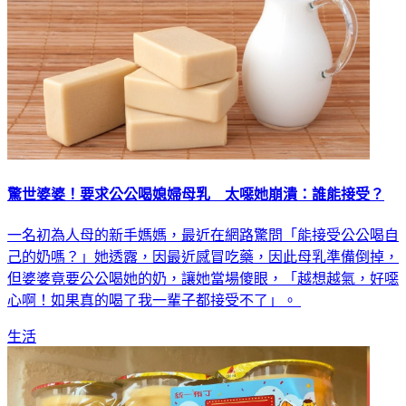
驚世婆婆！要求公公喝媳婦母乳 太噁她崩潰：誰能接受？
一名初為人母的新手媽媽，最近在網路驚問「能接受公公喝自
己的奶嗎？」她透露，因最近感冒吃藥，因此母乳準備倒掉，
但婆婆竟要公公喝她的奶，讓她當場傻眼，「越想越氣，好噁
心啊！如果真的喝了我一輩子都接受不了」。
生活