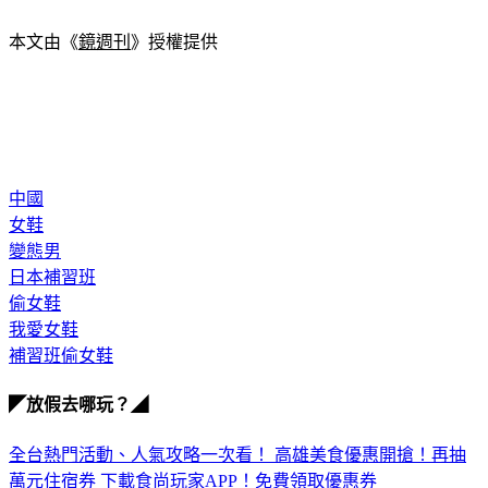
本文由《
鏡週刊
》授權提供
中國
女鞋
變態男
日本補習班
偷女鞋
我愛女鞋
補習班偷女鞋
◤放假去哪玩？◢
全台熱門活動、人氣攻略一次看！
高雄美食優惠開搶！再抽
萬元住宿券
下載食尚玩家APP！免費領取優惠券