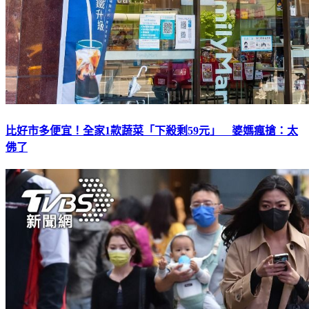
比好市多便宜！全家1款蔬菜「下殺剩59元」 婆媽瘋搶：太
佛了