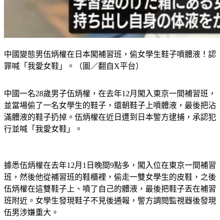
中國變態男伍炳權在日本闖補習班，偷女學生鞋子噴體液！認
罪喊「我愛女鞋」。（圖／翻自X平台）
中國一名28歲男子伍炳權，在去年12月闖入東京一間補習班，
並當場偷了一名女學生的鞋子，還朝鞋子上噴體液，最後把沾
滿體液的鞋子扔掉。伍炳權在近日遭到日本警方逮捕，承認犯
行並喊「我愛女鞋」。
據悉伍炳權在去年12月1日晚間9點多，闖入位在東京一間補習
班，然後他從補習班的鞋櫃裡，偷走一雙女學生的皮鞋，之後
伍炳權在這雙鞋子上、噴了自己的體液，最後把鞋子丟在補習
班附近。女學生發現鞋子不見後通報，警方調閱監視器後發現
伍男涉嫌重大。