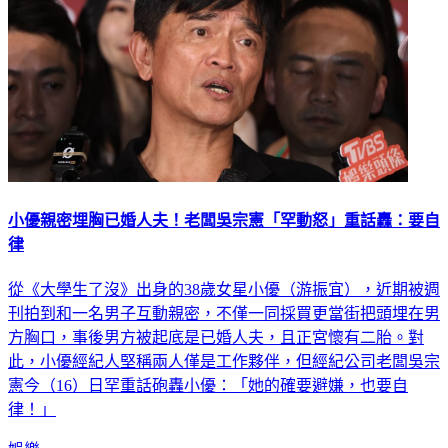
小優親密埋胸已婚人夫！老闆吳宗憲「罕動怒」重話轟：要自
律
從《大學生了沒》出身的38歲女星小優（游振宜），近期被週
刊拍到和一名男子互動親密，不僅一同採買更當街把頭埋在男
方胸口，事後男方被起底是已婚人夫，且正宮懷有二胎。對
此，小優經紀人堅稱兩人僅是工作夥伴，但經紀公司老闆吳宗
憲今（16）日罕重話砲轟小優：「她的確要避嫌，也要自
律！」
娛樂