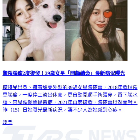
驚罹腦瘤2度復發！39歲女星「開顱續命」最新病況曝光
模特兒出身、擁有甜美外型的39歲女星陳筱蕾，2018年發現罹
患腦瘤，一度停工淡出休養，更曾動開顱手術續命，留下腦水
腫、容易跌倒等後遺症，2021年再度復發，陳筱蕾坦然面對。
昨（15）日她曝光最新病況，讓不少人為她感到心疼。
娛樂