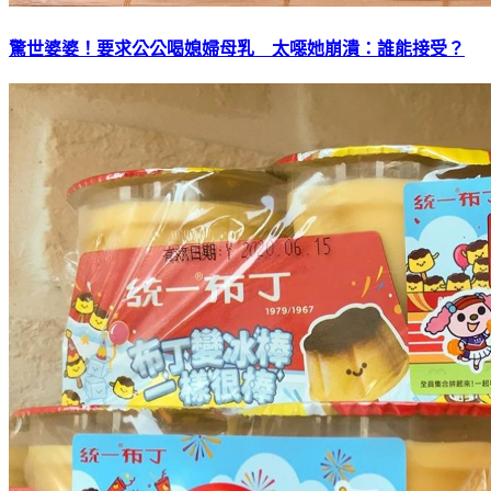
驚世婆婆！要求公公喝媳婦母乳 太噁她崩潰：誰能接受？