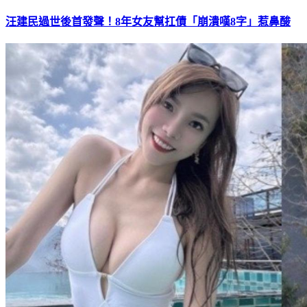
汪建民過世後首發聲！8年女友幫扛債「崩潰嘆8字」惹鼻酸