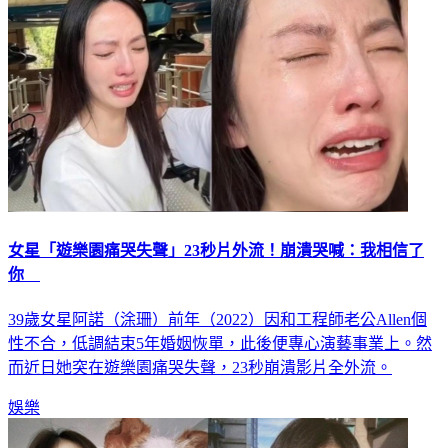
女星「遊樂園痛哭失聲」23秒片外流！崩潰哭喊：我相信了
你
39歲女星阿諾（涂珊）前年（2022）因和工程師老公Allen個
性不合，低調結束5年婚姻恢單，此後便專心演藝事業上。然
而近日她突在遊樂園痛哭失聲，23秒崩潰影片全外流。
娛樂