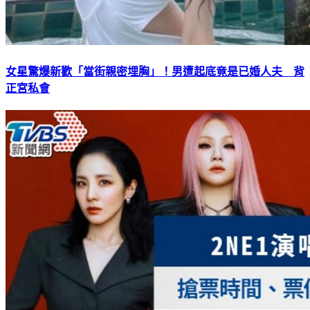
女星驚爆新歡「當街親密埋胸」！男遭起底竟是已婚人夫 背
正宮私會