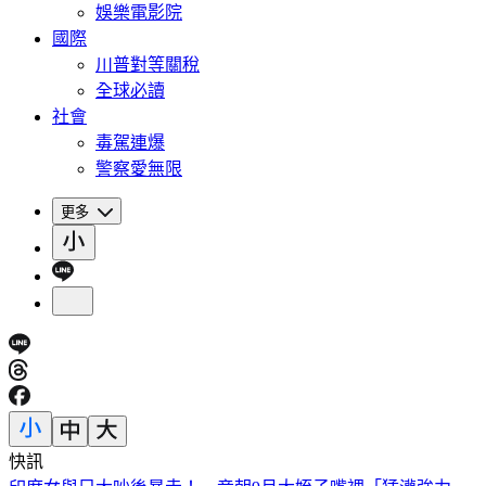
娛樂電影院
國際
川普對等關稅
全球必讀
社會
毒駕連爆
警察愛無限
更多
快訊