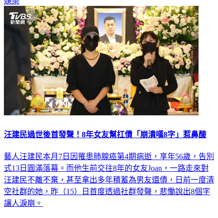
汪建民過世後首發聲！8年女友幫扛債「崩潰嘆8字」惹鼻酸
藝人汪建民本月7日因罹患肺腺癌第4期病逝，享年56歲，告別
式13日圓滿落幕。而他生前交往8年的女友Joan，一路走來對
汪建民不離不棄，甚至拿出多年積蓄為男友還債，日前一度清
空社群的她，昨（15）日首度透過社群發聲，悲慟說出8個字
讓人淚崩。
娛樂