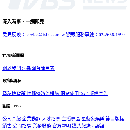
深入時事，一觸即見
意見反映：service@tvbs.com.tw
觀眾服務專線：02-2656-1599
TVBS新聞網
關於我們
56新聞台節目表
政策與隱私
隱私權政策
性騷擾防治措施
網站使用協定
版權宣告
認識 TVBS
公司介紹
企業動態
人才招募
主播專區
星藝象娛樂
節目版權
銷售
公開招標
業務服務
官方聲明
獲獎紀錄／認證