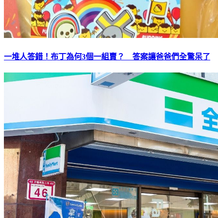
一堆人答錯！布丁為何3個一組賣？ 答案讓爸爸們全驚呆了