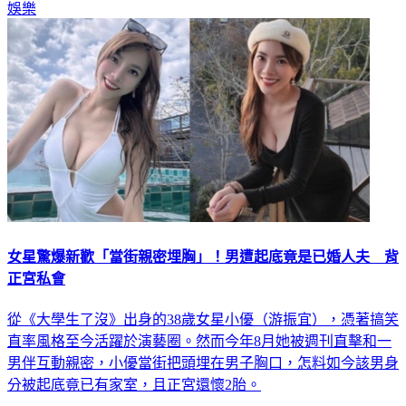
女星驚爆新歡「當街親密埋胸」！男遭起底竟是已婚人夫 背
正宮私會
從《大學生了沒》出身的38歲女星小優（游振宜），憑著搞笑
直率風格至今活躍於演藝圈。然而今年8月她被週刊直擊和一
男伴互動親密，小優當街把頭埋在男子胸口，怎料如今該男身
分被起底竟已有家室，且正宮還懷2胎。
娛樂