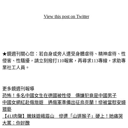
View this post on Twitter
★鏡週刊關心您：若自身或旁人遭受身體虐待、精神虐待、性
侵害、性騷擾，請立刻撥打110報案，再尋求113專線，求助專
業社工人員。
更多鏡週刊報導
恐怖！多名中國女生在德國被性侵　傳嫌犯竟是中國男子
中國女網紅赴俄旅遊　遇俄軍準備出征烏克蘭！慘被當慰安婦
猥褻
【41J肉聲】嫩妹遊峨眉山　慘遭「山道猴子」硬上！她痛哭
大罵：你好醜