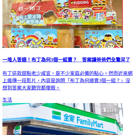
一堆人答錯！布丁為何3個一組賣？ 答案讓爸爸們全驚呆了
布丁這款甜點老少咸宜，是不少家庭必備的點心。然而近來網
上瘋傳一段影片，內容是詢問「布丁為何總賣3個一組？」沒
想到答案大家聽完都傻眼。
生活