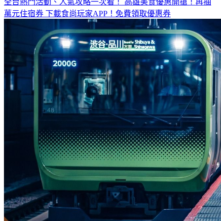
全台熱門活動、人氣攻略一次看！
高雄美食優惠開搶！再抽
萬元住宿券
下載食尚玩家APP！免費領取優惠券