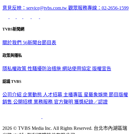
意見反映：service@tvbs.com.tw
觀眾服務專線：02-2656-1599
TVBS新聞網
關於我們
56新聞台節目表
政策與隱私
隱私權政策
性騷擾防治措施
網站使用協定
版權宣告
認識 TVBS
公司介紹
企業動態
人才招募
主播專區
星藝象娛樂
節目版權
銷售
公開招標
業務服務
官方聲明
獲獎紀錄／認證
2026 © TVBS Media Inc. All Rights Reserved. 台北市內湖區瑞