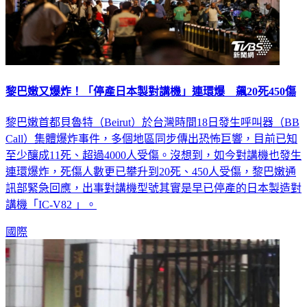
黎巴嫩又爆炸！「停產日本製對講機」連環爆 飆20死450傷
黎巴嫩首都貝魯特（Beirut）於台灣時間18日發生呼叫器（BB
Call）集體爆炸事件，多個地區同步傳出恐怖巨響，目前已知
至少釀成11死、超過4000人受傷。沒想到，如今對講機也發生
連環爆炸，死傷人數更已攀升到20死、450人受傷，黎巴嫩通
訊部緊急回應，出事對講機型號其實是早已停產的日本製造對
講機「IC-V82 」。
國際