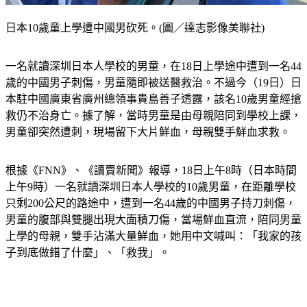
日本10歲童上學遭中國男砍死。(圖／達志影像美聯社)
一名就讀深圳日本人學校的男童，在18日上學途中遭到一名44
歲的中國男子刺傷，男童隨即被送醫救治。不過今（19日）日
本駐中國廣東省廣州總領事貴島善子透露，該名10歲男童經搶
救仍不治身亡。據了解，當時男童是由母親陪同到學校上課，
男童卻突然遭刺，現場留下大片鮮血，母親雙手鮮血求救。
根據《FNN》、《讀賣新聞》報導，18日上午8時（日本時間
上午9時）一名就讀深圳日本人學校的10歲男童，在距離學校
只剩200公尺的路途中，遭到一名44歲的中國男子持刀刺傷，
男童的腹部與雙腿出現大面積刀傷，當場鮮血直流，陪同男童
上學的母親，雙手沾滿大量鮮血，她用中文喊叫：「我家的孩
子到底做錯了什麼」、「救我」。