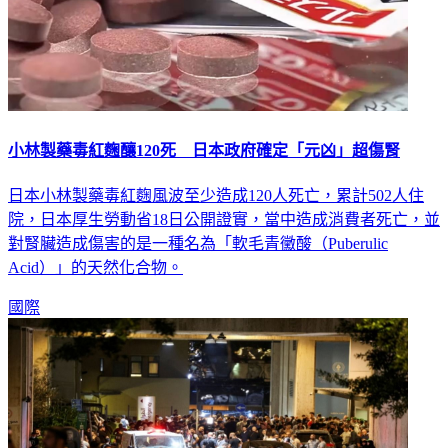
小林製藥毒紅麴釀120死 日本政府確定「元凶」超傷腎
日本小林製藥毒紅麴風波至少造成120人死亡，累計502人住
院，日本厚生勞動省18日公開證實，當中造成消費者死亡，並
對腎臟造成傷害的是一種名為「軟毛青黴酸（Puberulic
Acid）」的天然化合物。
國際