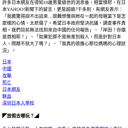
許多日本網友在得知10歲男童過世的消息後，相當憤怒，在日
本YAHOO!新聞下的留言，更是超過7千多則，有網友表示：
「我震驚得說不出話來…很難想像與她在一起的母親當下是怎
麼樣的心情，太悲傷了。希望日本政府堅決抗議，調查事件真
相。我們目前無法找到來自中國的任何報告」、「岸田！你還
是首相耶！」、「如果犯罪不是無差別殺人，而是針對日本
人，問題不就大了嗎？」、「我真的很擔心那位媽媽的心理狀
況」。
日本
中國
攻擊
死亡
日本網友
鮮血
深圳日本人學校
◤放假去哪玩？◢