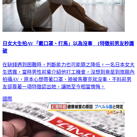
日女大生拍AV「戴口罩、打馬」以為沒事 1特徵前男友秒識
破
在缺錢遇到困難時，判斷能力也可能隨之降低。一名日本女大
生透露，當時男性前輩介紹他打工機會，沒想到竟是到旅館內
拍攝AV，原本心想帶著口罩、臉被馬賽克就沒事，不料前男
友卻靠著一項特徵認出她，讓她至今相當懊悔。
國際