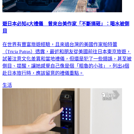
遊日本必知4大禮儀 曾來台美作家「不斷搞砸」：喝水被側
目
在世界有豐富旅遊經驗，且來過台灣的美國作家帕特蕾
（Tricia Patras）透露，最近和朋友從美國前往日本東京旅遊，
試著注意文化差異和當地禮儀，但還是犯了一些錯誤，甚至被
側目、提醒，讓她感覺自己像是個「粗魯的小孩」，列出4個
赴日本旅行時，應該留意的禮儀重點。
生活