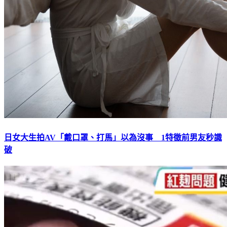
日女大生拍AV「戴口罩、打馬」以為沒事 1特徵前男友秒識
破