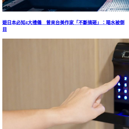
遊日本必知4大禮儀 曾來台美作家「不斷搞砸」：喝水被側
目