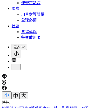
娛樂電影院
國際
川普對等關稅
全球必讀
社會
毒駕連爆
警察愛無限
更多
快訊