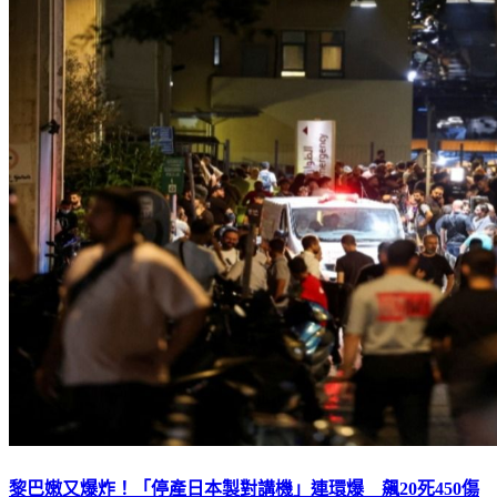
黎巴嫩又爆炸！「停產日本製對講機」連環爆 飆20死450傷