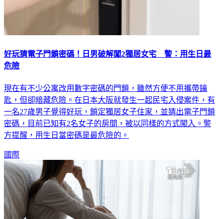
好玩猜電子門鎖密碼！日男破解闖2獨居女宅 警：用生日最
危險
現在有不少公寓改用數字密碼的門鎖，雖然方便不用攜帶鑰
匙，但卻暗藏危險。在日本大阪就發生一起民宅入侵案件，有
一名27歲男子覺得好玩，鎖定獨居女子住家，並猜出電子門鎖
密碼，目前已知有2名女子的房間，被以同樣的方式闖入。警
方提醒，用生日當密碼是最危險的。
國際