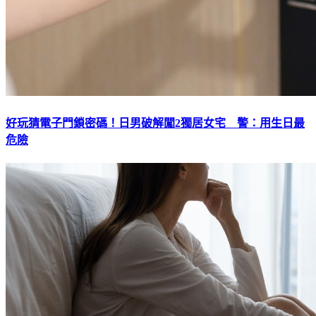
好玩猜電子門鎖密碼！日男破解闖2獨居女宅 警：用生日最
危險