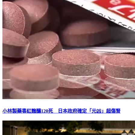
小林製藥毒紅麴釀120死 日本政府確定「元凶」超傷腎