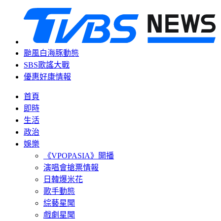
颱風白海豚動態
SBS歌謠大戰
優惠好康情報
首頁
即時
生活
政治
娛樂
《VPOPASIA》開播
演唱會搶票情報
日韓爆米花
歌手動態
綜藝星聞
戲劇星聞