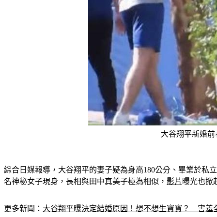
大谷翔平新婚前春訓
綜合日媒報導，大谷翔平的妻子疑為身高180公分、畢業於私
名神秘女子現身，長相與田中真美子極為相似，
影片
曝光也掀
更多新聞：
大谷翔平曝決定結婚原因！想不想生寶寶？　害羞