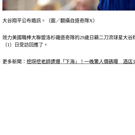
大谷翔平公布婚訊。（圖／翻攝自道奇隊X）
效力美國職棒大聯盟洛杉磯道奇隊的29歲日籍二刀流球星大谷
（1）日受訪回應了。
更多新聞：
挖呀挖老師遭爆「下海」！一晚驚人價碼曝　酒店3