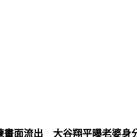
陪練畫面流出 大谷翔平曝老婆身