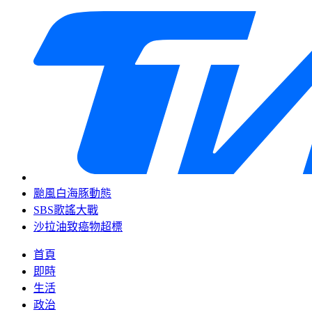
颱風白海豚動態
SBS歌謠大戰
沙拉油致癌物超標
首頁
即時
生活
政治