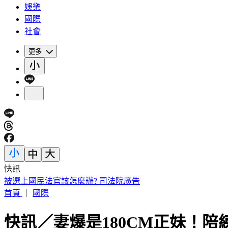
娛樂
國際
社會
更多
快訊
被選上國民法官該怎麼辦? 司法院廣告
首頁
｜
國際
快訊／妻爆是180CM正妹！