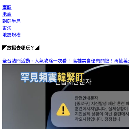
南韓
地震
朝鮮半島
東海
地震規模
◤放假去哪玩？◢
全台熱門活動、人氣攻略一次看！
高雄美食優惠開搶！再抽萬