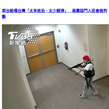
郭台銘嘆台灣「太多政治、太少經濟」 兩黨惡鬥人民會做判
斷