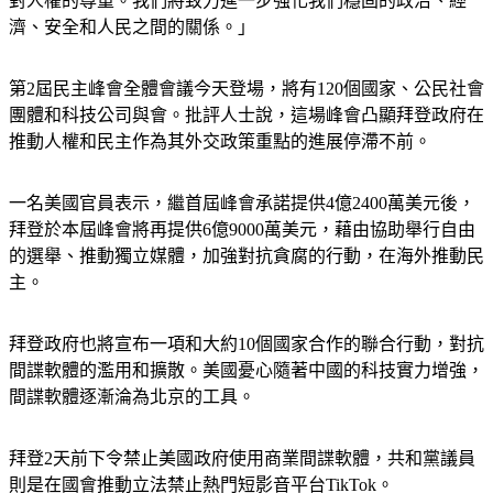
對人權的尊重。我們將致力進一步強化我們穩固的政治、經
濟、安全和人民之間的關係。」
第2屆民主峰會全體會議今天登場，將有120個國家、公民社會
團體和科技公司與會。批評人士說，這場峰會凸顯拜登政府在
推動人權和民主作為其外交政策重點的進展停滯不前。
一名美國官員表示，繼首屆峰會承諾提供4億2400萬美元後，
拜登於本屆峰會將再提供6億9000萬美元，藉由協助舉行自由
的選舉、推動獨立媒體，加強對抗貪腐的行動，在海外推動民
主。
拜登政府也將宣布一項和大約10個國家合作的聯合行動，對抗
間諜軟體的濫用和擴散。美國憂心隨著中國的科技實力增強，
間諜軟體逐漸淪為北京的工具。
拜登2天前下令禁止美國政府使用商業間諜軟體，共和黨議員
則是在國會推動立法禁止熱門短影音平台TikTok。