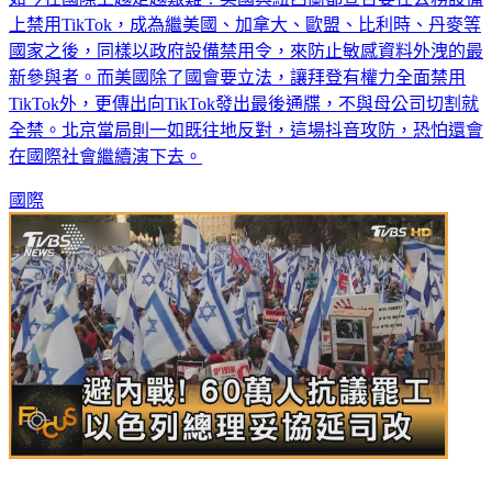
上禁用TikTok，成為繼美國、加拿大、歐盟、比利時、丹麥等
國家之後，同樣以政府設備禁用令，來防止敏感資料外洩的最
新參與者。而美國除了國會要立法，讓拜登有權力全面禁用
TikTok外，更傳出向TikTok發出最後通牒，不與母公司切割就
全禁。北京當局則一如既往地反對，這場抖音攻防，恐怕還會
在國際社會繼續演下去。
國際