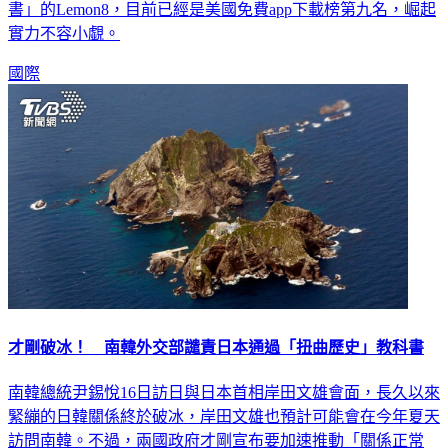
書」的Lemon8，目前已經是美國免費app下載榜第九名，崛起
實力不容小覷。
國際
才剛破冰！ 南韓外交部譴責日本通過「扭曲歷史」教科書
南韓總統尹錫悅16日訪日與日本首相岸田文雄會面，長久以來
緊繃的日韓關係終於破冰，岸田文雄也預計可能會在今年夏天
訪問南韓。不過，兩國政府才剛宣布要加速推動「關係正常