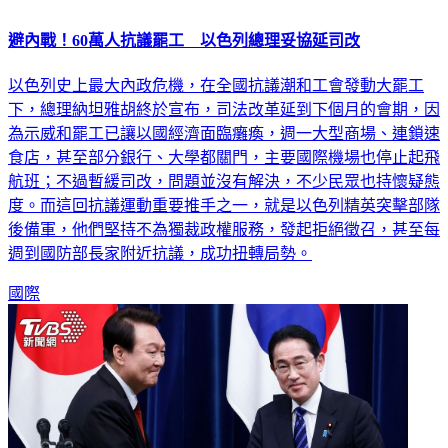
避內戰！60萬人抗議罷工 以色列總理妥協延司改
以色列史上最大內政危機，在全國抗議潮和工會發動大罷工
下，總理納坦雅胡終於宣布，司法改革延到下個月的會期，因
為示威和罷工已讓以國經濟面臨癱瘓，週一大型商場、連鎖速
食店，甚至部分銀行、大學都關門，主要國際機場也停止起飛
航班；不過暫緩司改，問題並沒有解決，不少民眾也持懷疑態
度。而這回抗議運動重要推手之一，就是以色列精英突擊部隊
後備軍，他們堅持不為獨裁政權服務，發起拒絕徵召，甚至每
週到國防部長家附近抗議，成功扭轉局勢。
國際