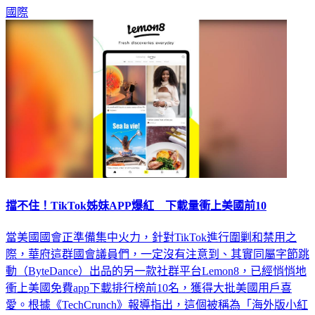
國際
擋不住！TikTok姊妹APP爆紅 下載量衝上美國前10
當美國國會正準備集中火力，針對TikTok進行圍剿和禁用之
際，華府這群國會議員們，一定沒有注意到、其實同屬字節跳
動（ByteDance）出品的另一款社群平台Lemon8，已經悄悄地
衝上美國免費app下載排行榜前10名，獲得大批美國用戶喜
愛。根據《TechCrunch》報導指出，這個被稱為「海外版小紅