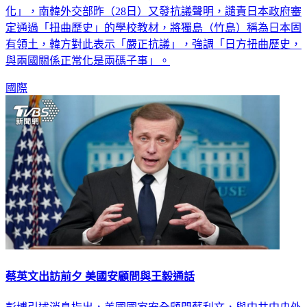
化」，南韓外交部昨（28日）又發抗議聲明，譴責日本政府審
定通過「扭曲歷史」的學校教材，將獨島（竹島）稱為日本固
有領土，韓方對此表示「嚴正抗議」，強調「日方扭曲歷史，
與兩國關係正常化是兩碼子事」。
國際
蔡英文出訪前夕 美國安顧問與王毅通話