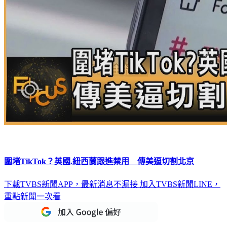
圍堵TikTok？英國.紐西蘭跟進禁用 傳美逼切割北京
下載TVBS新聞APP，最新消息不漏接
加入TVBS新聞LINE，
重點新聞一次看