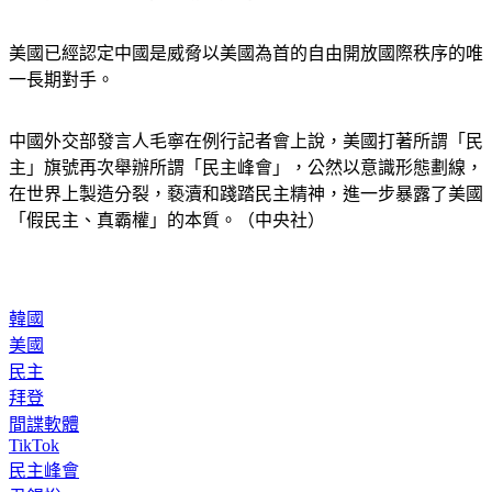
美國已經認定中國是威脅以美國為首的自由開放國際秩序的唯
一長期對手。
中國外交部發言人毛寧在例行記者會上說，美國打著所謂「民
主」旗號再次舉辦所謂「民主峰會」，公然以意識形態劃線，
在世界上製造分裂，褻瀆和踐踏民主精神，進一步暴露了美國
「假民主、真霸權」的本質。（中央社）
韓國
美國
民主
拜登
間諜軟體
TikTok
民主峰會