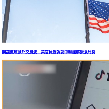
間諜氣球掀外交風波 美官員低調訪中盼緩解緊張局勢