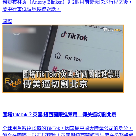
務卿布林肯（Antony Blinken）近2個月前緊急取消行程之後，
美中行事低調地恢復對話。
國際
圍堵TikTok？英國.紐西蘭跟進禁用 傳美逼切割北京
全球用戶數達15億的TikTok，因隸屬中國大陸母公司的身分，
如今在國際上越走越艱難！英國與紐西蘭都宣告要在公務設備