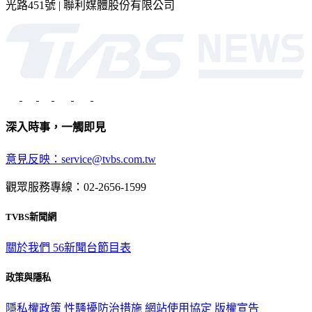
光路451號 | 聯利媒體股份有限公司
深入時事，一觸即見
意見反映：service@tvbs.com.tw
觀眾服務專線：02-2656-1599
TVBS新聞網
關於我們
56新聞台節目表
政策與隱私
隱私權政策
性騷擾防治措施
網站使用協定
版權宣告