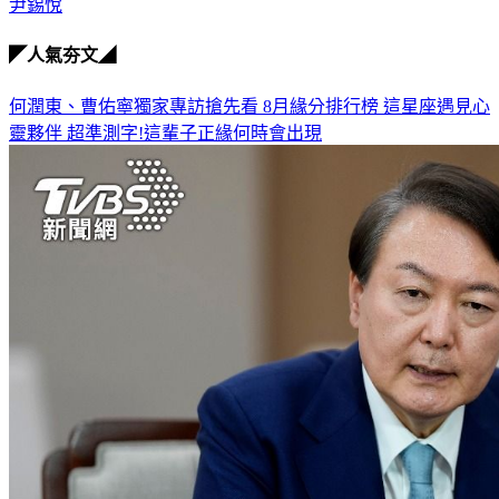
尹錫悅
◤人氣夯文◢
何潤東、曹佑寧獨家專訪搶先看
8月緣分排行榜 這星座遇見心
靈夥伴
超準測字!這輩子正緣何時會出現