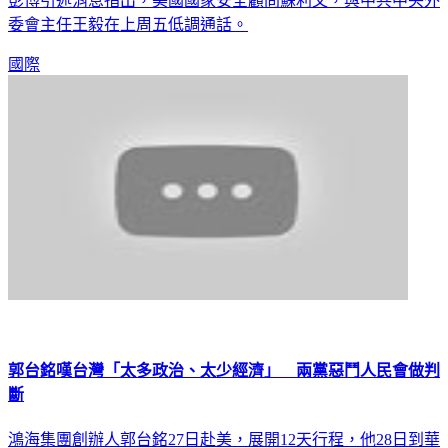
彭博引述消息指出，美國國家安全顧問蘇利文，與中共中央外
委會主任王毅在上周五低調通話。
國際
郭台銘嘆台灣「太多政治、太少經濟」 兩黨惡鬥人民會做判
斷
鴻海集團創辦人郭台銘27日赴美，展開12天行程，他28日到華