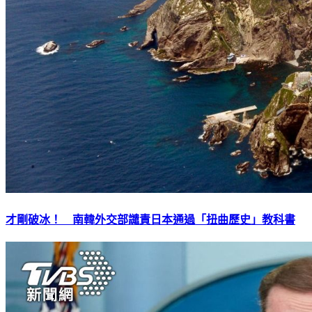
才剛破冰！ 南韓外交部譴責日本通過「扭曲歷史」教科書