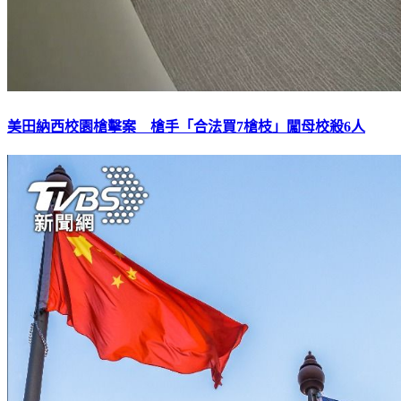
美田納西校園槍擊案 槍手「合法買7槍枝」闖母校殺6人