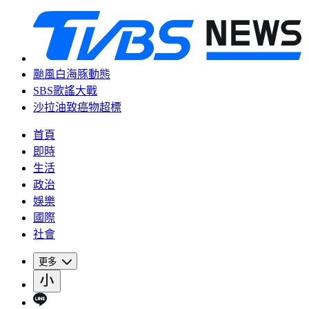
颱風白海豚動態
SBS歌謠大戰
沙拉油致癌物超標
首頁
即時
生活
政治
娛樂
國際
社會
更多