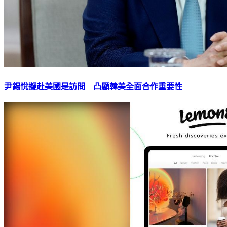
尹錫悅擬赴美國是訪問 凸顯韓美全面合作重要性