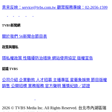
意見反映：service@tvbs.com.tw
觀眾服務專線：02-2656-1599
TVBS新聞網
關於我們
56新聞台節目表
政策與隱私
隱私權政策
性騷擾防治措施
網站使用協定
版權宣告
認識 TVBS
公司介紹
企業動態
人才招募
主播專區
星藝象娛樂
節目版權
銷售
公開招標
業務服務
官方聲明
獲獎紀錄／認證
2026 © TVBS Media Inc. All Rights Reserved. 台北市內湖區瑞