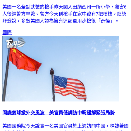
美國一名全副武裝的槍手昨天闖入田納西州一所小學，殺害6
人後遭警方擊斃。警方今天稱槍手在家中藏有7把槍枝。總統
拜登說，多數美國人認為擁有這類軍用步槍很「奇怪」。
國際
間諜氣球掀外交風波 美官員低調訪中盼緩解緊張局勢
美國國務院今天證實一名美國官員於上週訪問中國，標誌著國