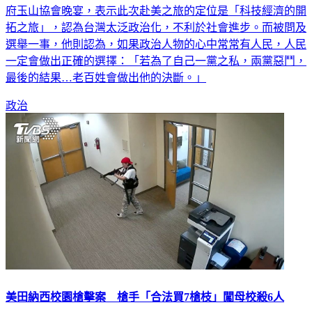
府玉山協會晚宴，表示此次赴美之旅的定位是「科技經濟的開
拓之旅」，認為台灣太泛政治化，不利於社會進步。而被問及
選舉一事，他則認為，如果政治人物的心中常常有人民，人民
一定會做出正確的選擇：「若為了自己一黨之私，兩黨惡鬥，
最後的結果…老百姓會做出他的決斷。」
政治
美田納西校園槍擊案 槍手「合法買7槍枝」闖母校殺6人