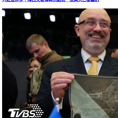
人紅是非多？梅西又被傳與他結怨 拒與大巴黎續約