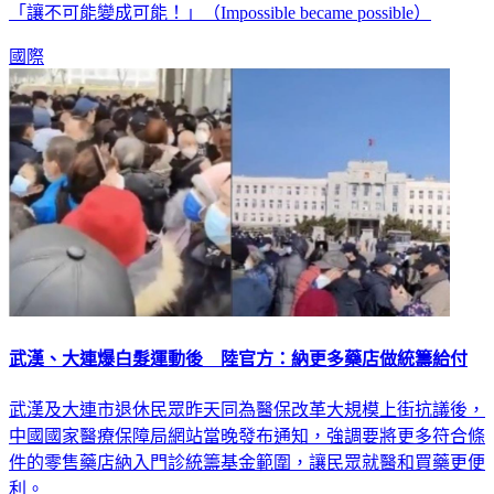
國家，終究會援助烏克蘭戰機，協助他們抵禦俄羅斯入侵，
「讓不可能變成可能！」（Impossible became possible）
國際
武漢、大連爆白髮運動後 陸官方：納更多藥店做統籌給付
武漢及大連市退休民眾昨天同為醫保改革大規模上街抗議後，
中國國家醫療保障局網站當晚發布通知，強調要將更多符合條
件的零售藥店納入門診統籌基金範圍，讓民眾就醫和買藥更便