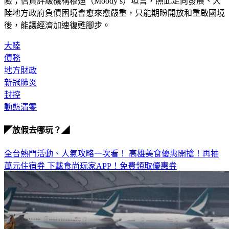
也讓來年預期稅金收入縮減，各地既有的財政赤字愈來愈危
險；信貸評級機構穆迪（Moody’s）坦言，照此走向發展、大
陸地方政府負債困境會愈來愈嚴重，只能期盼開放和重啟國境
後，能讓經濟加速復甦腳步。
大陸
債務
地方財政
新冠肺炎
封控
動態清零
◤放假去哪玩？◢
全台熱門活動、人氣攻略一次看！
高雄美食優惠開搶！再抽
萬元住宿券
下載食尚玩家APP！免費領取優惠券