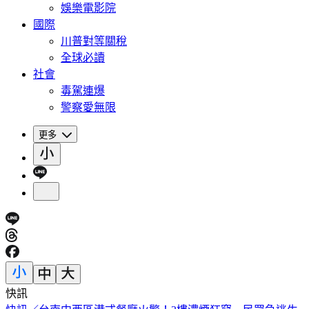
娛樂電影院
國際
川普對等關稅
全球必讀
社會
毒駕連爆
警察愛無限
更多
快訊