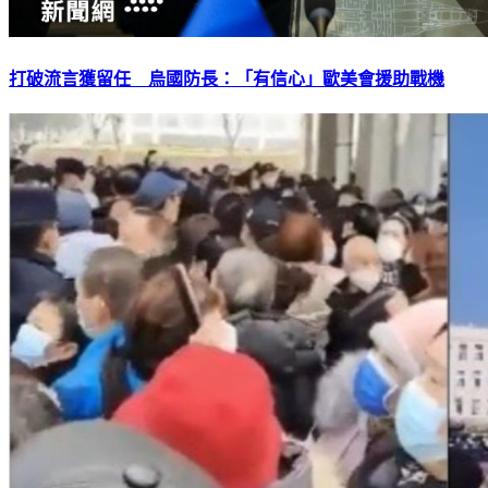
打破流言獲留任 烏國防長：「有信心」歐美會援助戰機