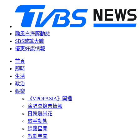
颱風白海豚動態
SBS歌謠大戰
優惠好康情報
首頁
即時
生活
政治
娛樂
《VPOPASIA》開播
演唱會搶票情報
日韓爆米花
歌手動態
綜藝星聞
戲劇星聞