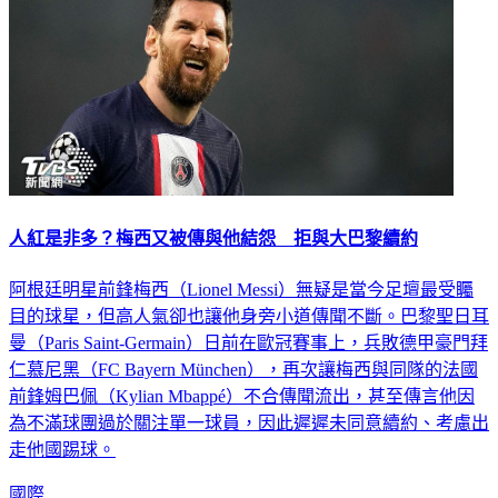
人紅是非多？梅西又被傳與他結怨 拒與大巴黎續約
阿根廷明星前鋒梅西（Lionel Messi）無疑是當今足壇最受矚
目的球星，但高人氣卻也讓他身旁小道傳聞不斷。巴黎聖日耳
曼（Paris Saint-Germain）日前在歐冠賽事上，兵敗德甲豪門拜
仁慕尼黑（FC Bayern München），再次讓梅西與同隊的法國
前鋒姆巴佩（Kylian Mbappé）不合傳聞流出，甚至傳言他因
為不滿球團過於關注單一球員，因此遲遲未同意續約、考慮出
走他國踢球。