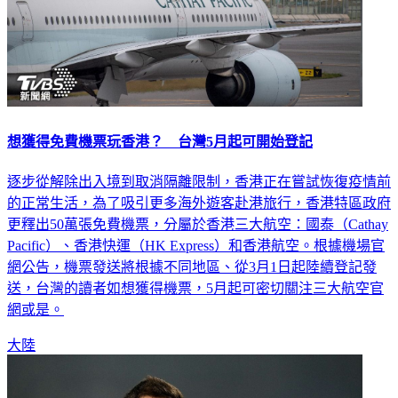
想獲得免費機票玩香港？ 台灣5月起可開始登記
逐步從解除出入境到取消隔離限制，香港正在嘗試恢復疫情前
的正常生活，為了吸引更多海外遊客赴港旅行，香港特區政府
更釋出50萬張免費機票，分屬於香港三大航空：國泰（Cathay
Pacific）、香港快運（HK Express）和香港航空。根據機場官
網公告，機票發送將根據不同地區、從3月1日起陸續登記發
送，台灣的讀者如想獲得機票，5月起可密切關注三大航空官
網或是。
大陸