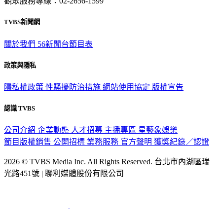
觀眾服務專線：02-2656-1599
TVBS新聞網
關於我們
56新聞台節目表
政策與隱私
隱私權政策
性騷擾防治措施
網站使用協定
版權宣告
認識 TVBS
公司介紹
企業動態
人才招募
主播專區
星藝象娛樂
節目版權銷售
公開招標
業務服務
官方聲明
獲獎紀錄／認證
2026 © TVBS Media Inc. All Rights Reserved. 台北市內湖區瑞
光路451號 | 聯利媒體股份有限公司