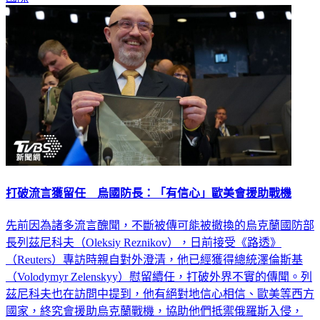
國際
打破流言獲留任 烏國防長：「有信心」歐美會援助戰機
先前因為諸多流言醜聞，不斷被傳可能被撤換的烏克蘭國防部
長列茲尼科夫（Oleksiy Reznikov），日前接受《路透》
（Reuters）專訪時親自對外澄清，他已經獲得總統澤倫斯基
（Volodymyr Zelenskyy）慰留續任，打破外界不實的傳聞。列
茲尼科夫也在訪問中提到，他有絕對地信心相信、歐美等西方