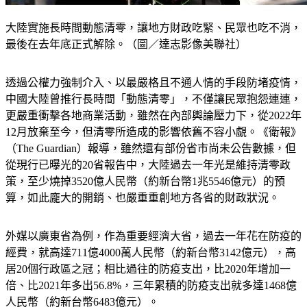
大陸實施長時間動態清零，讓地方財政吃緊、民眾也吃不消，
最後在去年底正式解除。（圖／達志影像美聯社）
透過公權力強制介入、以最嚴格且不通人情的手段防堵疫情，
中國大陸曾推行長時間「動態清零」，不僅讓民眾抱怨連連，
更嚴重衝擊各地商業活動，雖然在內部輿論壓力下，從2022年
12月放棄至今，但清零所造成的影響依舊不容小覷。《衛報》
（The Guardian）報導，雖然還有部份省市尚未公告數據，但
從現行已曝光的20省報告中，大陸過去一年光是維持清零政
策，至少燒掉3520億人民幣（約新台幣1兆5546億元）的預
算，如此龐大的開銷、也嚴重重創地方各省的財政狀況。
外媒以廣東省為例，作為重要經濟大省，過去一年花在防疫的
經費，就高達711億4000萬人民幣（約新台幣3142億元），高
居20個行政區之冠；相比過往的防疫支出，比2020年增加一
倍、比2021年多出56.8%，三年累積的防疫支出就多達1468億