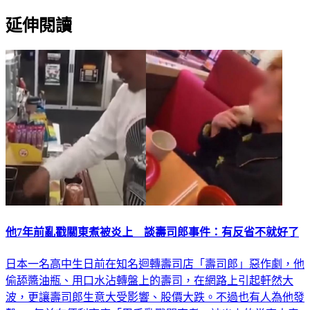
延伸閱讀
他7年前亂戳關東煮被炎上 談壽司郎事件：有反省不就好了
日本一名高中生日前在知名迴轉壽司店「壽司郎」惡作劇，他
偷舔醬油瓶、用口水沾轉盤上的壽司，在網路上引起軒然大
波，更讓壽司郎生意大受影響、股價大跌。不過也有人為他發