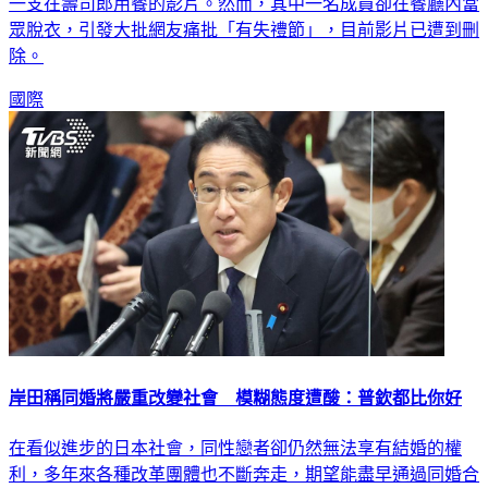
一支在壽司郎用餐的影片。然而，其中一名成員卻在餐廳內當
眾脫衣，引發大批網友痛批「有失禮節」，目前影片已遭到刪
除。
國際
岸田稱同婚將嚴重改變社會 模糊態度遭酸：普欽都比你好
在看似進步的日本社會，同性戀者卻仍然無法享有結婚的權
利，多年來各種改革團體也不斷奔走，期望能盡早通過同婚合