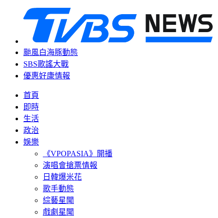
颱風白海豚動態
SBS歌謠大戰
優惠好康情報
首頁
即時
生活
政治
娛樂
《VPOPASIA》開播
演唱會搶票情報
日韓爆米花
歌手動態
綜藝星聞
戲劇星聞