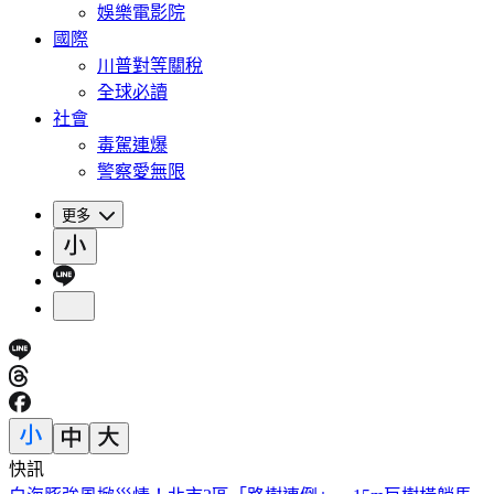
娛樂電影院
國際
川普對等關稅
全球必讀
社會
毒駕連爆
警察愛無限
更多
快訊