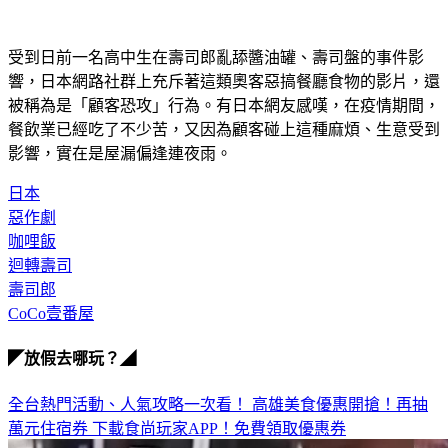
受到日前一名高中生在壽司郎亂舔醬油罐、壽司盤的事件影
響，日本網路社群上充斥著這類奧客惡搞餐廳食物的影片，還
被稱為是「顧客恐攻」行為。有日本網友感嘆，在疫情期間，
餐飲業已經吃了不少苦，又因為顧客碰上這種麻煩、生意受到
影響，實在是屋漏偏逢連夜雨。
日本
惡作劇
咖哩飯
迴轉壽司
壽司郎
CoCo壹番屋
◤放假去哪玩？◢
全台熱門活動、人氣攻略一次看！
高雄美食優惠開搶！再抽
萬元住宿券
下載食尚玩家APP！免費領取優惠券