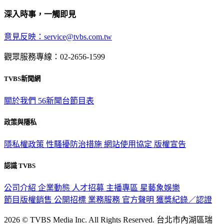
深入時事，一觸即見
意見反映：service@tvbs.com.tw
觀眾服務專線：02-2656-1599
TVBS新聞網
關於我們
56新聞台節目表
政策與隱私
隱私權政策
性騷擾防治措施
網站使用協定
版權宣告
認識 TVBS
公司介紹
企業動態
人才招募
主播專區
星藝象娛樂
節目版權銷售
公開招標
業務服務
官方聲明
獲獎紀錄／認證
2026 © TVBS Media Inc. All Rights Reserved. 台北市內湖區瑞