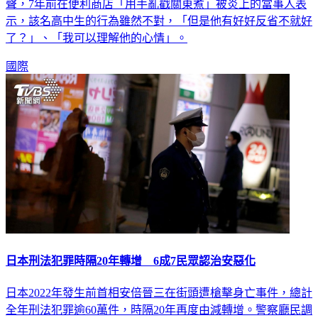
聲，7年前在便利商店「用手亂戳關東煮」被炎上的當事人表
示，該名高中生的行為雖然不對，「但是他有好好反省不就好
了？」、「我可以理解他的心情」。
國際
日本刑法犯罪時隔20年轉增 6成7民眾認治安惡化
日本2022年發生前首相安倍晉三在街頭遭槍擊身亡事件，總計
全年刑法犯罪逾60萬件，時隔20年再度由減轉增。警察廳民調