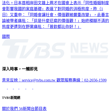
法化。日本首相岸田文雄上周才在國會上表示「同性婚姻制度
會影響我國的家庭基礎」表達了對同婚的消極態度，昨（1
日）又重申：「同婚會讓社會、價值觀被嚴重改變」，此番言
論被學者痛批：「這是什麼迂腐的價值觀！」始終模糊不清的
態度更遭到在野黨痛批：「普欽都比你好！」
國際
深入時事，一觸即見
意見反映：service@tvbs.com.tw
觀眾服務專線：02-2656-1599
TVBS新聞網
關於我們
56新聞台節目表