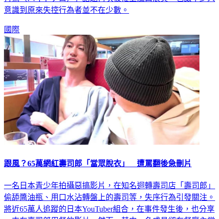
意識到原來失控行為者並不在少數。
國際
跟風？65萬網紅壽司郎「當眾脫衣」 遭罵翻後急刪片
一名日本青少年拍攝惡搞影片，在知名迴轉壽司店「壽司郎」
偷舔醬油瓶、用口水沾轉盤上的壽司等，失序行為引發關注。
將近65萬人追蹤的日本YouTuber組合，在事件發生後，也分享