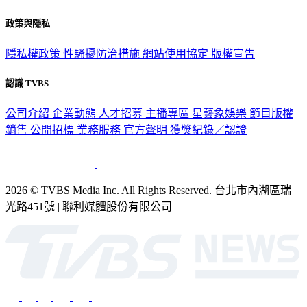
政策與隱私
隱私權政策
性騷擾防治措施
網站使用協定
版權宣告
認識 TVBS
公司介紹
企業動態
人才招募
主播專區
星藝象娛樂
節目版權
銷售
公開招標
業務服務
官方聲明
獲獎紀錄／認證
2026 © TVBS Media Inc. All Rights Reserved. 台北市內湖區瑞
光路451號 | 聯利媒體股份有限公司