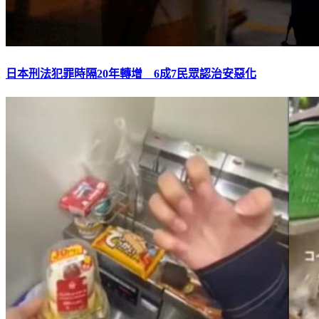
日本刑法犯罪時隔20年轉增 6成7民眾認治安惡化