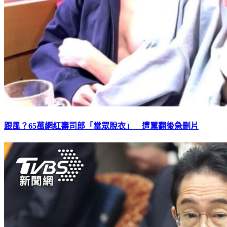
跟風？65萬網紅壽司郎「當眾脫衣」 遭罵翻後急刪片