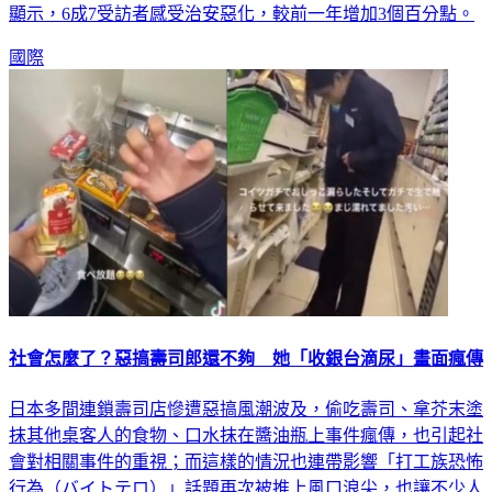
顯示，6成7受訪者感受治安惡化，較前一年增加3個百分點。
國際
社會怎麼了？惡搞壽司郎還不夠 她「收銀台滴尿」畫面瘋傳
日本多間連鎖壽司店慘遭惡搞風潮波及，偷吃壽司、拿芥末塗
抹其他桌客人的食物、口水抹在醬油瓶上事件瘋傳，也引起社
會對相關事件的重視；而這樣的情況也連帶影響「打工族恐怖
行為（バイトテロ）」話題再次被推上風口浪尖，也讓不少人