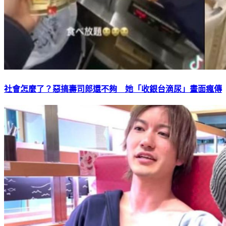
社會怎麼了？惡搞壽司郎還不夠 她「收銀台滴尿」畫面瘋傳