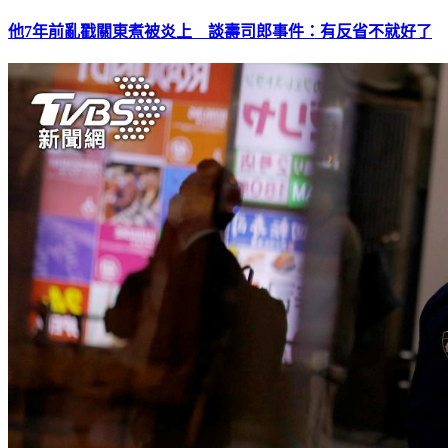
他7年前亂戳關東煮被炎上 談壽司郎事件：有反省不就好了