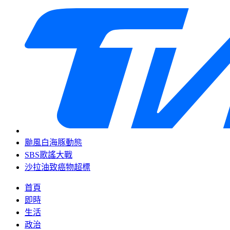
颱風白海豚動態
SBS歌謠大戰
沙拉油致癌物超標
首頁
即時
生活
政治