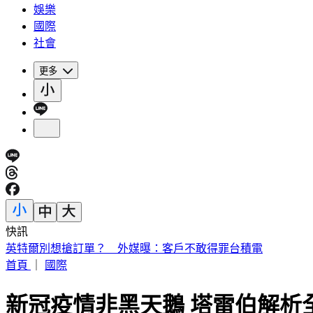
娛樂
國際
社會
更多
快訊
英特爾別想搶訂單？ 外媒曝：客戶不敢得罪台積電
首頁
｜
國際
新冠疫情非黑天鵝 塔雷伯解析