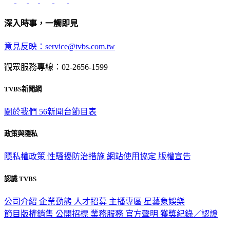
深入時事，一觸即見
意見反映：service@tvbs.com.tw
觀眾服務專線：02-2656-1599
TVBS新聞網
關於我們
56新聞台節目表
政策與隱私
隱私權政策
性騷擾防治措施
網站使用協定
版權宣告
認識 TVBS
公司介紹
企業動態
人才招募
主播專區
星藝象娛樂
節目版權銷售
公開招標
業務服務
官方聲明
獲獎紀錄／認證