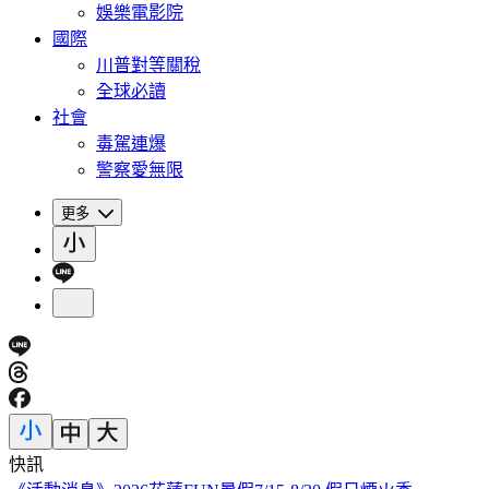
娛樂電影院
國際
川普對等關稅
全球必讀
社會
毒駕連爆
警察愛無限
更多
快訊