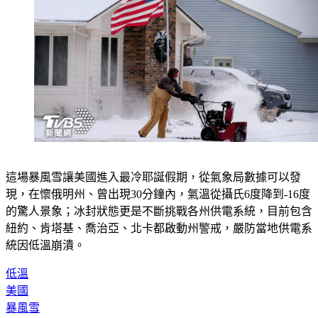
這場暴風雪讓美國進入最冷耶誕假期，從氣象局數據可以發
現，在懷俄明州、曾出現30分鐘內，氣溫從攝氏6度降到-16度
的驚人景象；冰封狀態更是不斷挑戰各州供電系統，目前包含
紐約、肯塔基、喬治亞、北卡都啟動州警戒，嚴防當地供電系
統因低溫崩潰。
低溫
美國
暴風雪