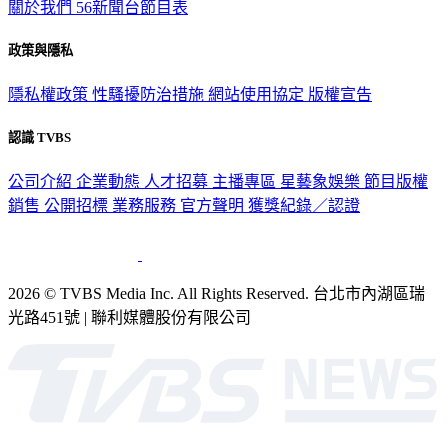
關於我們
56新聞台節目表
政策與隱私
隱私權政策
性騷擾防治措施
網站使用協定
版權宣告
認識 TVBS
公司介紹
企業動態
人才招募
主播專區
星藝象娛樂
節目版權
銷售
公開招標
業務服務
官方聲明
獲獎紀錄／認證
2026 © TVBS Media Inc. All Rights Reserved. 台北市內湖區瑞
光路451號 | 聯利媒體股份有限公司