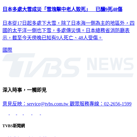
日本多處大雪成災「雪塊擊中老人致死」 已釀9死48傷
日本從17日起多處下大雪，除了日本海一側為主的地區外，四
國的太平洋一側也下雪，多處傳災情。日本總務省消防廳表
示，截至今天傍晚已知有9人死亡、48人受傷。
國際
深入時事，一觸即見
意見反映：service@tvbs.com.tw
觀眾服務專線：02-2656-1599
TVBS新聞網