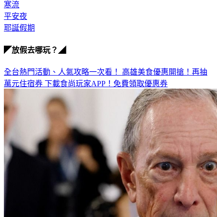
寒流
平安夜
耶誕假期
◤放假去哪玩？◢
全台熱門活動、人氣攻略一次看！
高雄美食優惠開搶！再抽
萬元住宿券
下載食尚玩家APP！免費領取優惠券