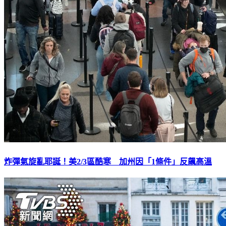
炸彈氣旋亂耶誕！美2/3區酷寒 加州因「1條件」反飆高溫