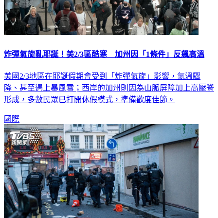
炸彈氣旋亂耶誕！美2/3區酷寒 加州因「1條件」反飆高溫
美國2/3地區在耶誕假期會受到「炸彈氣旋」影響，氣溫驟
降、甚至遇上暴風雪；西岸的加州則因為山脈屏障加上高壓脊
形成，多數民眾已打開休假模式，準備歡度佳節。
國際