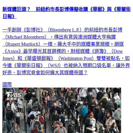
新媒體巨頭？ 前紐約市長彭博傳擬收購《華郵》與《華爾街
日報》
一手創辦《彭博社》（Bloomberg L.P.）的前紐約市長彭博
（Michael Bloomberg），傳出有意與澳洲媒體大亨梅鐸
（Rupert Murdoch）一樣，擴大手中的媒體事業規模。網媒
《Axios》最早曝光其首選標的，財經媒體《道瓊》（Dow
Jones）和《華盛頓郵報》（Washington Post）雙雙被點名，如
今連《華爾街日報》（WSJ）也被納入預期口袋名單，讓外界
好奇、彭博究竟會如何擴大其媒體帝國？
國際