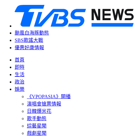
颱風白海豚動態
SBS歌謠大戰
優惠好康情報
首頁
即時
生活
政治
娛樂
《VPOPASIA》開播
演唱會搶票情報
日韓爆米花
歌手動態
綜藝星聞
戲劇星聞