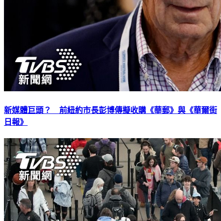
新媒體巨頭？ 前紐約市長彭博傳擬收購《華郵》與《華爾街
日報》