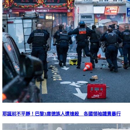
耶誕前不平靜！巴黎3庫德族人遭槍殺 各國領袖譴責暴行