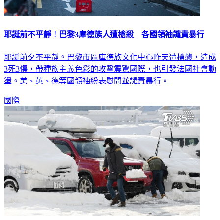
耶誕前不平靜！巴黎3庫德族人遭槍殺 各國領袖譴責暴行
耶誕前夕不平靜。巴黎市區庫德族文化中心昨天遭槍襲，造成
3死3傷，帶種族主義色彩的攻擊震驚國際，也引發法國社會動
盪。美、英、德等國領袖紛表慰問並譴責暴行。
國際