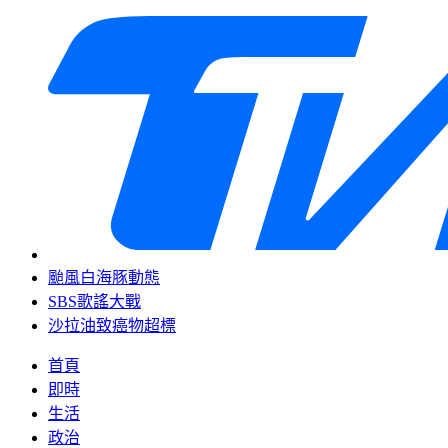
颱風白海豚動態
SBS歌謠大戰
沙拉油致癌物超標
首頁
即時
生活
政治