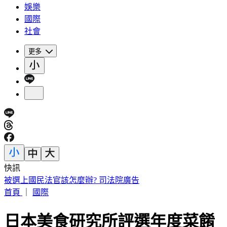
娛樂
國際
社會
更多
快訊
僅白海豚颱風「沒放過台灣」 北北基桃侵襲率破4成
首頁
｜
國際
日本美食研究所評選年度菜餚