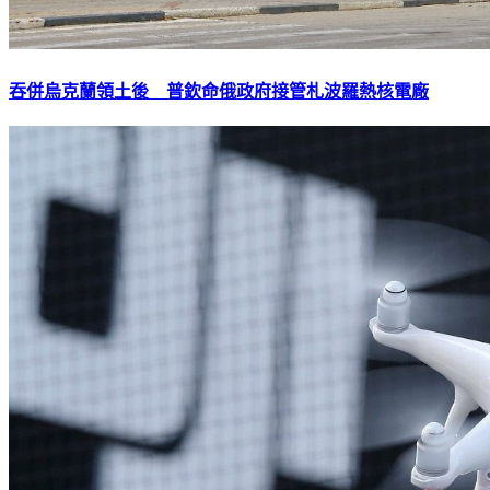
吞併烏克蘭領土後 普欽命俄政府接管札波羅熱核電廠