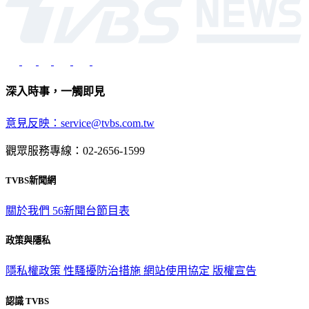
深入時事，一觸即見
意見反映：service@tvbs.com.tw
觀眾服務專線：02-2656-1599
TVBS新聞網
關於我們
56新聞台節目表
政策與隱私
隱私權政策
性騷擾防治措施
網站使用協定
版權宣告
認識 TVBS