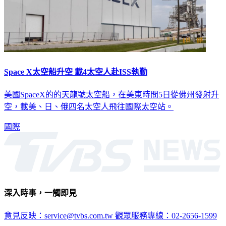
Space X太空船升空 載4太空人赴ISS執勤
美國SpaceX的的天龍號太空船，在美東時間5日從佛州發射升
空，載美、日、俄四名太空人飛往國際太空站。
國際
深入時事，一觸即見
意見反映：service@tvbs.com.tw
觀眾服務專線：02-2656-1599