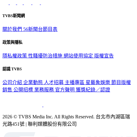
TVBS新聞網
關於我們
56新聞台節目表
政策與隱私
隱私權政策
性騷擾防治措施
網站使用協定
版權宣告
認識 TVBS
公司介紹
企業動態
人才招募
主播專區
星藝象娛樂
節目版權
銷售
公開招標
業務服務
官方聲明
獲獎紀錄／認證
2026 © TVBS Media Inc. All Rights Reserved. 台北市內湖區瑞
光路451號 | 聯利媒體股份有限公司