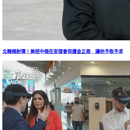
北韓頻射彈！美控中俄在安理會保護金正恩 讓他予取予求