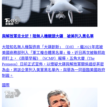
與解放軍走太近！陸無人機龍頭大疆 被美列入黑名單
大陸知名無人機製造商「大疆創新」（DJI），繼2021年底被
美國商務部列入「軍工複合體黑名單」後，近日再次被聯邦政
府盯上，《南華早報》（SCMP）報導，五角大廈（The
Pentagon）日前正式宣佈，以懷疑大疆與解放軍關係過從甚密
為由，將該企業列入美軍黑名單內，與華為一同面臨美國政府
制裁。
國際