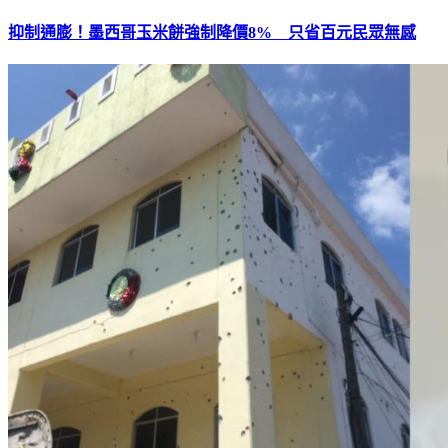
抑制通膨！墨西哥玉米餅強制降價8% 只省百元民眾無感