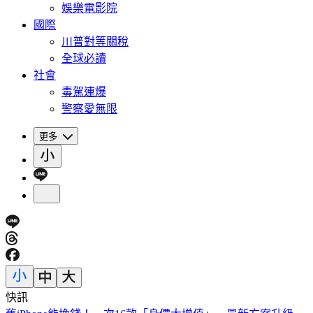
娛樂電影院
國際
川普對等關稅
全球必讀
社會
毒駕連爆
警察愛無限
更多
快訊