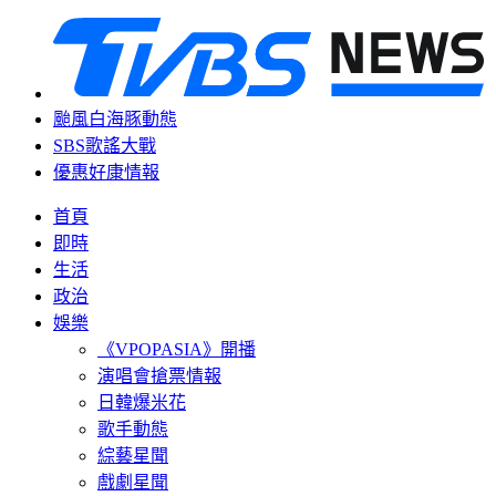
颱風白海豚動態
SBS歌謠大戰
優惠好康情報
首頁
即時
生活
政治
娛樂
《VPOPASIA》開播
演唱會搶票情報
日韓爆米花
歌手動態
綜藝星聞
戲劇星聞