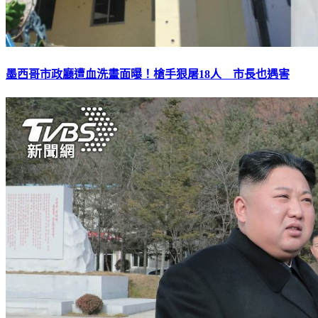
墨西哥市政廳遭血洗畫面曝！槍手狠屠18人 市長也遇害