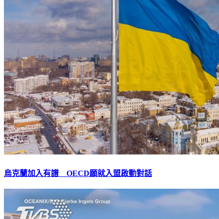
烏克蘭加入有譜 OECD願就入盟啟動對話