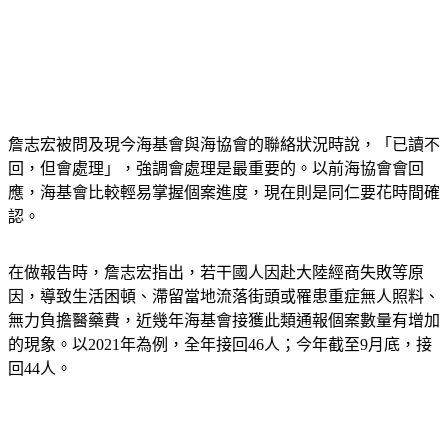
詹志宏被問及現今海基會與海協會的聯絡狀況時說，「已讀不
回，但會處理」，強調會處理是最重要的。以前海協會會回
應，海基會比較輕易掌握個案進度，現在則是同仁要花時間確
認。
在做報告時，詹志宏指出，若干國人因赴大陸經商失敗等原
因，導致生活困頓、滯留當地流落街頭或罹患重症無人照料、
無力負擔醫藥費，近幾年海基會接獲此類通報個案數量有增加
的現象。以2021年為例，全年接回46人；今年截至9月底，接
回44人。