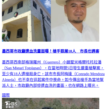
墨西哥市政廳遭血洗畫面曝！槍手狠屠18人 市長也遇害
墨西哥西南部格瑞羅州（Guerrero）小鎮聖米格爾托托拉潘
（San Miguel Totolapan），在當地時間5日發生嚴重槍擊案，
至少有18人遭槍殺身亡，該市市長阿梅達（Conrado Mendoza
Almeda）也不幸在這起案件中喪命。如今傳出槍手為當地幫
派人士，市政廳內部慘遭血洗的畫面，也在網路上曝光。
國際