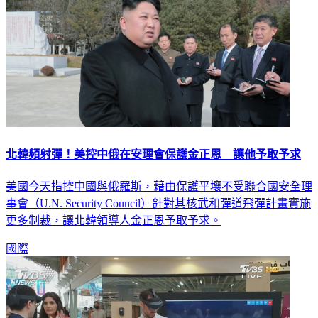
北韓頻射彈！美控中俄在安理會保護金正恩 讓他予取予求
美國今天指控中國與俄羅斯，藉由保護平壤不受聯合國安全理
事會（U.N. Security Council）針對其核武和彈道飛彈計畫實施
更多制裁，讓北韓領導人金正恩予取予求。
國際