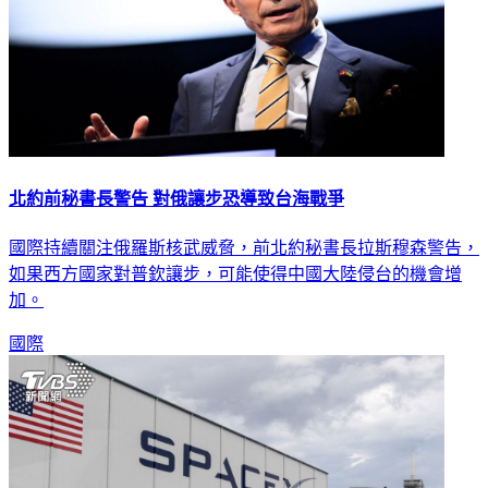
北約前秘書長警告 對俄讓步恐導致台海戰爭
國際持續關注俄羅斯核武威脅，前北約秘書長拉斯穆森警告，
如果西方國家對普欽讓步，可能使得中國大陸侵台的機會增
加。
國際