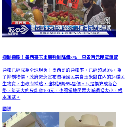
抑制通膨！墨西哥玉米餅強制降價8% 只省百元民眾無感
通膨已經成為全球現象！墨西哥的通膨率，已經超過8%，為
了抑制物價，政府緊急宣布包括國民美食玉米餅在內的24種民
生物資，由政府補貼，強制調降8%售價。只是換算成新台
幣，每天大約只能省100元，也讓當地民眾大喊調幅太小，根
本無感。
國際