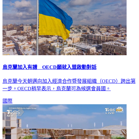
烏克蘭加入有譜 OECD願就入盟啟動對話
烏克蘭今天朝邁向加入經濟合作暨發展組織（OECD）跨出第
一步。OECD稍早表示，烏克蘭可為候選會員國。
國際