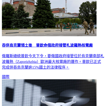
吞併烏克蘭領土後 普欽命俄政府接管札波羅熱核電廠
俄羅斯總統普欽今天下令，要俄國政府接管位於烏克蘭南部札
波羅熱（Zaporizhzhia）歐洲最大核電廠的運作。普欽已正式
完成併吞烏克蘭逾15%國土的法律程序。
國際