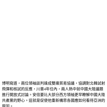
博明寫道，兩位領袖談判達成雙邊貿易協議，協調對北韓試射
飛彈和核試的反應，川普4年任內，兩人熱中就中國大陸議題
進行開放式討論。安倍要比大部分西方領袖更早瞭解中國大陸
共產黨的野心。這就是促使他重新構思各國應如何看待亞洲的
原因。