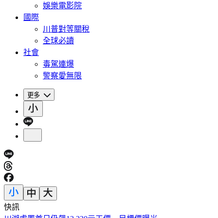
娛樂電影院
國際
川普對等關稅
全球必讀
社會
毒駕連爆
警察愛無限
更多
快訊