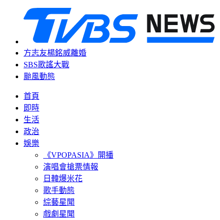
方志友楊銘威離婚
SBS歌謠大戰
颱風動態
首頁
即時
生活
政治
娛樂
《VPOPASIA》開播
演唱會搶票情報
日韓爆米花
歌手動態
綜藝星聞
戲劇星聞