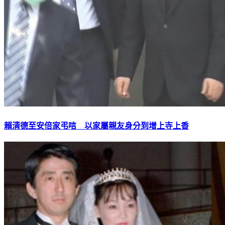
賴清德至安倍家弔唁 以家屬親友身分到增上寺上香