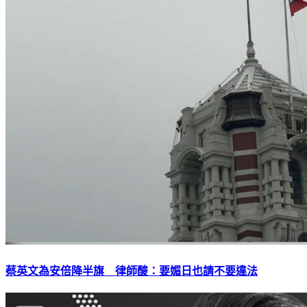
蔡英文為安倍降半旗 律師酸：要媚日也請不要違法