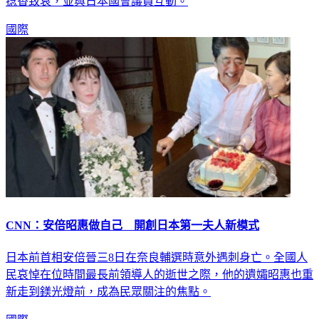
捻香致哀，並與日本國會議員互動。
國際
CNN：安倍昭惠做自己 開創日本第一夫人新模式
日本前首相安倍晉三8日在奈良輔選時意外遇刺身亡。全國人
民哀悼在位時間最長前領導人的逝世之際，他的遺孀昭惠也重
新走到鎂光燈前，成為民眾關注的焦點。