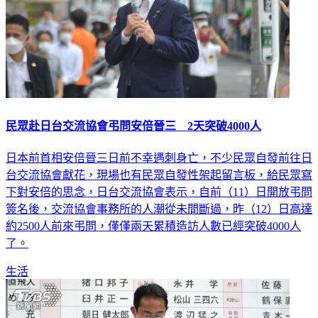
民眾赴日台交流協會弔問安倍晉三 2天突破4000人
日本前首相安倍晉三日前不幸遇刺身亡，不少民眾自發前往日
台交流協會獻花，現場也有民眾自發性架起留言板，給民眾寫
下對安倍的思念，日台交流協會表示，自前（11）日開放弔問
簽名後，交流協會事務所的人潮從未間斷過，昨（12）日高達
約2500人前來弔問，僅僅兩天累積造訪人數已經突破4000人
了。
生活