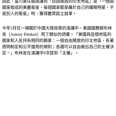
因此，當川普在越南講到「自由開放的印太地區」是「一個由
國家組成的美麗星座，每個國家都是屬於自己的耀眼明星，不
是別人的衛星」時，獲得聽眾起立鼓掌。
今年5月在一場關於中國大陸政策的演講中，美國國務卿布林
肯（Antony Blinken）用了類似的詞彙。「美國與這個地區的
國家和人民持有相同的願景：一個自由開放的印太地區，有著
透明制定和公平適用的規則；各國可以自由做出自己的主權決
定。」布林肯在演講中9次提到「主權」。