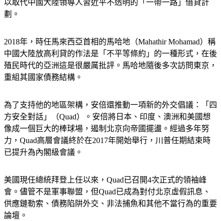
以取代中國大陸領導人習近平不透明的「一帶一路」借貸計
劃。
2018年，時任馬來西亞首相的馬哈地（Mahathir Mohamad）稱
中國大陸放高利貸的作法是「不平等條約」的一種形式，在後
殖民時代的亞洲這是很嚴厲批評。馬哈地隨後多次訪問東京，
重組其國家債務結構。
為了支持他的地區架構，安倍還推動一項新的外交倡議：「四
方安全對話」（Quad）。安倍將日本、印度、澳洲和美國想
像成一個巨大的棒球場，遏制北京向帝國擺盪。經過多年努
力，Quad高層會議終於在2017年開始舉行，川普任期結束時
已提升為內閣級會議。
美國現任總統拜登上任以來，Quad已召開4次正式的領袖峰
會。儘管不是軍事聯盟，但Quad已成為對付北京虛假訊息、
供應鏈勒索、債務陷阱外交、非法捕魚和其他不當行為的重要
論壇。