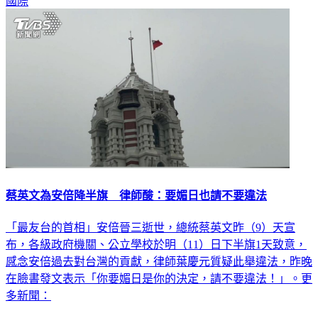
國際
蔡英文為安倍降半旗 律師酸：要媚日也請不要違法
「最友台的首相」安倍晉三逝世，總統蔡英文昨（9）天宣
布，各級政府機關、公立學校於明（11）日下半旗1天致意，
感念安倍過去對台灣的貢獻，律師葉慶元質疑此舉違法，昨晚
在臉書發文表示「你要媚日是你的決定，請不要違法！」。更
多新聞：