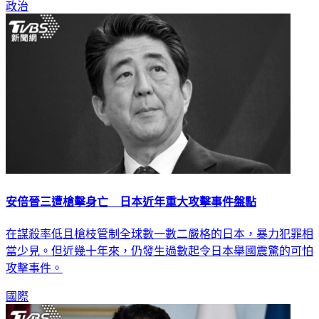
政治
安倍晉三遭槍擊身亡 日本近年重大攻擊事件盤點
在謀殺率低且槍枝管制全球數一數二嚴格的日本，暴力犯罪相
當少見。但近幾十年來，仍發生過數起令日本舉國震驚的可怕
攻擊事件。
國際