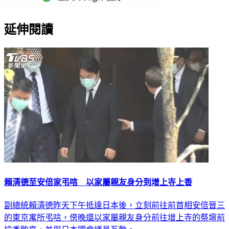
延伸閱讀
賴清德至安倍家弔唁 以家屬親友身分到增上寺上香
副總統賴清德昨天下午抵達日本後，立刻前往前首相安倍晉三
的東京寓所弔唁，傍晚還以家屬親友身分前往增上寺的祭壇前