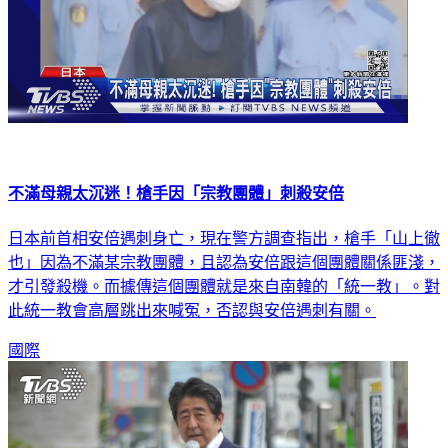
不滿母親太沉迷！槍手因「宗教團體」刺殺安倍
日本前首相安倍遇刺身亡，現在警方調查指出，槍手「山上徹
也」因為不滿某宗教團體，且認為安倍跟這個團體關係匪淺，
才引發殺機。而據傳這個團體就是來自南韓的「統一教」。對
此統一教會高層跳出來喊冤，否認與安倍遇刺有關。
國際