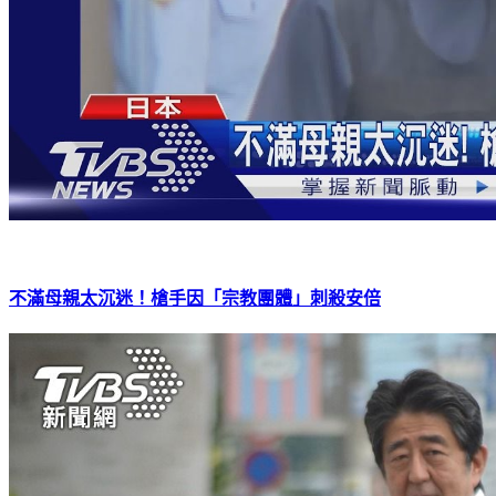
不滿母親太沉迷！槍手因「宗教團體」刺殺安倍