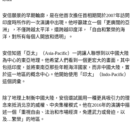
安倍願景的早期輪廓，是在他首次擔任首相期間於2007年訪問
印度時所作的一次演講中出現。他呼籲建立一個「更廣闊的亞
洲」，不僅跨越太平洋，還跨越印度洋，「自由和繁榮的海
洋，對所有每個人開放和透明」。
安倍知道「亞太」（Asia-Pacific）一詞讓人聯想到以中國大陸
為中心的東亞地理。他希望人們看到一個更宏大的畫面，其中
包括印度，並將東南亞那些年輕海洋國家，而非中國大陸，置
於這一地區的概念中心。他開始使用「印太」（Indo-Pacific）
這個詞彙。
除了地理上制衡中國大陸，安倍還試圖用一種更具吸引力的理
念來抵消北京的威權、中央集權模式。他在2016年的演講中描
述一個「重視自由、法治和市場經濟，免遭武力或脅迫，以
及…繁榮」的地區。