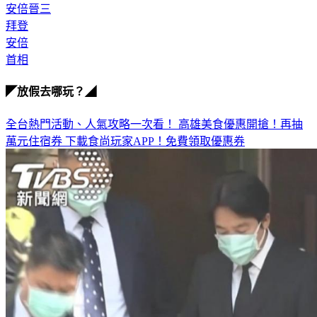
安倍晉三
拜登
安倍
首相
◤放假去哪玩？◢
全台熱門活動、人氣攻略一次看！
高雄美食優惠開搶！再抽
萬元住宿券
下載食尚玩家APP！免費領取優惠券