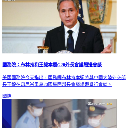
國務院：布林肯和王毅本週G20外長會議場邊會談
美國國務院今天指出，國務卿布林肯本週將與中國大陸外交部
長王毅在印尼峇里島20國集團部長會議場邊舉行會談。
國際