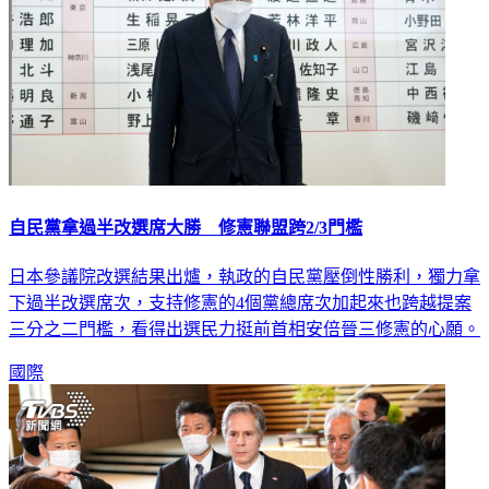
自民黨拿過半改選席大勝 修憲聯盟跨2/3門檻
日本參議院改選結果出爐，執政的自民黨壓倒性勝利，獨力拿
下過半改選席次，支持修憲的4個黨總席次加起來也跨越提案
三分之二門檻，看得出選民力挺前首相安倍晉三修憲的心願。
國際