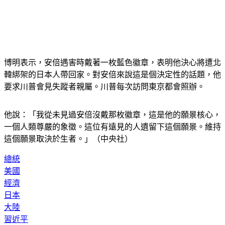
博明表示，安倍遇害時戴著一枚藍色徽章，表明他決心將遭北
韓綁架的日本人帶回家。對安倍來說這是個決定性的話題，他
要求川普會見失蹤者親屬。川普每次訪問東京都會照辦。
他說：「我從未見過安倍沒戴那枚徽章，這是他的願景核心，
一個人類尊嚴的象徵。這位有遠見的人遺留下這個願景。維持
這個願景取決於生者。」（中央社）
總統
美國
經濟
日本
大陸
習近平