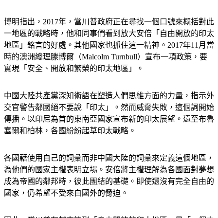
博明指出，2017年，當川普政府正在尋找一個口號來概括對此
一地區的戰略時，他和同事們看到放大安倍「自由開放的印太
地區」銘言的好處。其他國家也抓住這一精神。2017年11月當
時的澳洲總理滕博爾（Malcolm Turnbull）宣布一項政策，要
實現「安全、開放和繁榮的印太地區」。
中國大陸共產黨深知術語在塑造人們思維方面的力量，指示外
交官警告鄰國絕不要說「印太」。然而威脅失敗，這個詞開始
傳播。以印尼為首的東南亞國家宣布新的印太展望。遠至布魯
塞爾和柏林，各國紛紛起草印太戰略。
各國藉使用自己的詞彙而非中國大陸的詞彙來定義這個地區，
為他們的國家主權表明立場。安倍將主權理解為各國面對夢想
成為帝國的鄰邦時，彼此團結的基礎。即使還沒有完全自由的
國家，仍希望不受來自國外的脅迫。