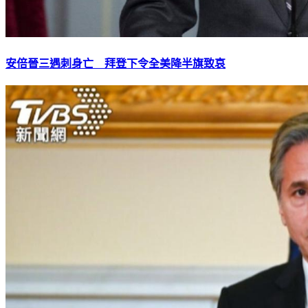
安倍晉三遇刺身亡 拜登下令全美降半旗致哀