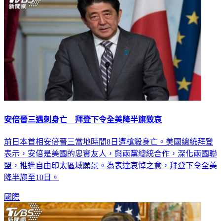
安倍晉三遇刺身亡 拜登下令全美降半旗致哀
前日本首相安倍晉三當地時間8日遭槍殺身亡。美國總統拜登
表示，安倍是美國的忠實友人，與兩黨總統合作，深化兩國聯
盟，推進自由印太區域願景。為表達哀悼之意，拜登下令全美
降半旗至10日。
國際