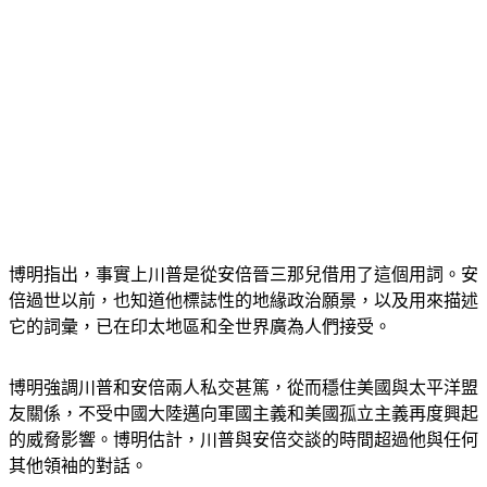
博明指出，事實上川普是從安倍晉三那兒借用了這個用詞。安
倍過世以前，也知道他標誌性的地緣政治願景，以及用來描述
它的詞彙，已在印太地區和全世界廣為人們接受。
博明強調川普和安倍兩人私交甚篤，從而穩住美國與太平洋盟
友關係，不受中國大陸邁向軍國主義和美國孤立主義再度興起
的威脅影響。博明估計，川普與安倍交談的時間超過他與任何
其他領袖的對話。