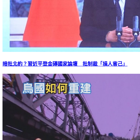
暗批北約？習近平登金磚國家論壇 批制裁「損人害己」