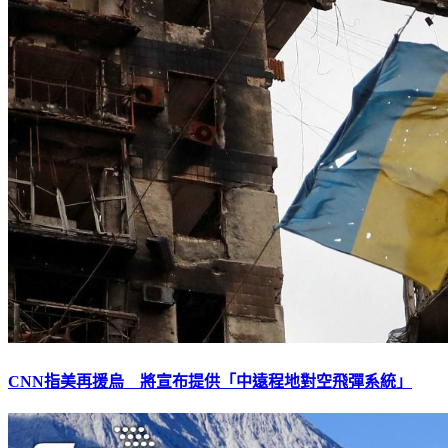
CNN指美再援烏 將宣布提供「中遠程地對空飛彈系統」