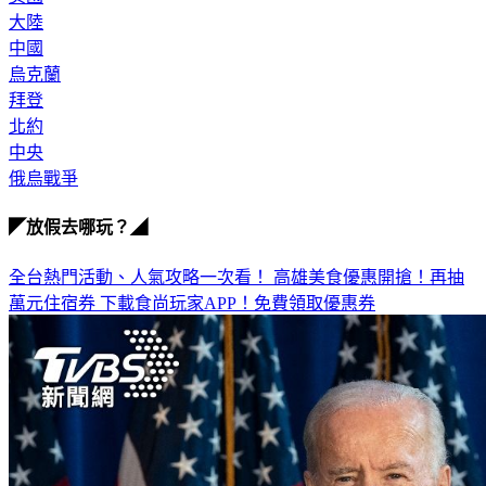
大陸
中國
烏克蘭
拜登
北約
中央
俄烏戰爭
◤放假去哪玩？◢
全台熱門活動、人氣攻略一次看！
高雄美食優惠開搶！再抽
萬元住宿券
下載食尚玩家APP！免費領取優惠券