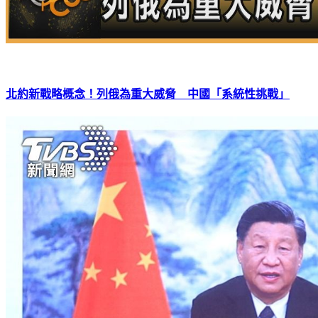
北約新戰略概念！列俄為重大威脅 中國「系統性挑戰」