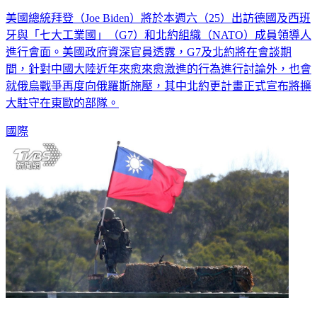
美國總統拜登（Joe Biden）將於本週六（25）出訪德國及西班
牙與「七大工業國」（G7）和北約組織（NATO）成員領導人
進行會面。美國政府資深官員透露，G7及北約將在會談期
間，針對中國大陸近年來愈來愈激進的行為進行討論外，也會
就俄烏戰爭再度向俄羅斯施壓，其中北約更計畫正式宣布將擴
大駐守在東歐的部隊。
國際