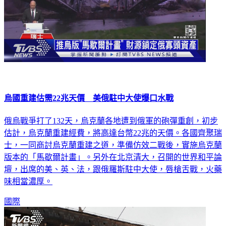
烏國重建估需22兆天價 美俄駐中大使爆口水戰
俄烏戰爭打了132天，烏克蘭各地遭到俄軍的砲彈重創，初步
估計，烏克蘭重建經費，將高達台幣22兆的天價。各國齊聚瑞
士，一同商討烏克蘭重建之道，準備仿效二戰後，實施烏克蘭
版本的「馬歇爾計畫」。另外在北京清大，召開的世界和平論
壇，出席的美、英、法，跟俄羅斯駐中大使，唇槍舌戰，火藥
味相當濃厚。
國際