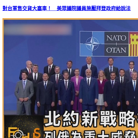
對台軍售交貨大塞車！ 美眾議院議員施壓拜登政府給說法