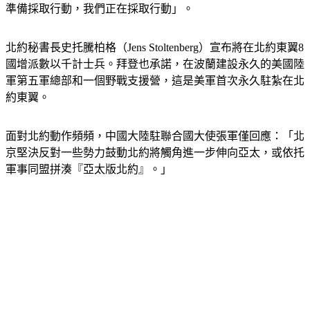
準備採取行動，我們正在採取行動」。
北約秘書長史托騰柏格（Jens Stoltenberg）宣布將在北約東翼8
國增派數以千計士兵。拜登也承諾，在波蘭建設永久的美國陸
軍第五軍總部和一個野戰支援營，這是美軍首次永久駐紮在北
約東翼。
面對北約動作頻頻，中國大陸駐聯合國大使張軍僅回應：「北
京堅決反對一些勢力鼓動北約將觸角進一步伸向亞太，或依托
軍事同盟拼湊『亞太版北約』。」