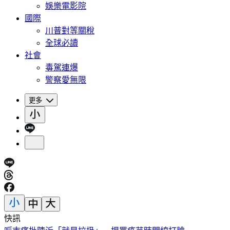
娛樂電影院
國際
川普對等關稅
全球必讀
社會
毒駕連爆
警察愛無限
更多
快訊