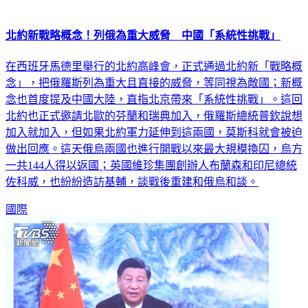
北約新戰略概念！列俄為重大威脅 中國「系統性挑戰」
在西班牙馬德里舉行的北約高峰會，正式通過北約新「戰略概
念」，把俄羅斯列為重大且直接的威脅，等同視為敵國；新概
念也首度提及中國大陸，直指北京帶來「系統性挑戰」。這回
北約也正式邀請北歐的芬蘭和瑞典加入，俄羅斯總統普欽說想
加入就加入，但如果北約軍力延伸到這兩國，莫斯科就會被迫
做出回應。這天俄烏兩國也進行開戰以來最大規模換囚，烏方
一共144人得以返國；英國維珍集團創辦人布蘭森和印尼總統
佐科威，也紛紛造訪基輔，談戰後重建和俄烏和談。
國際