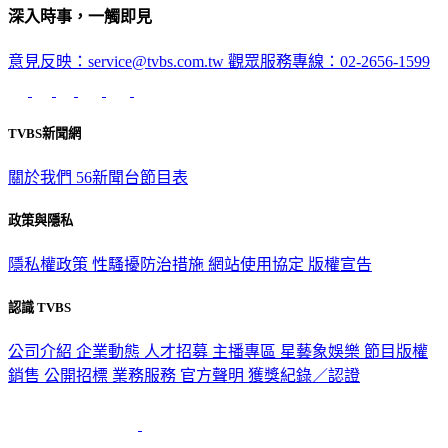
深入時事，一觸即見
意見反映：service@tvbs.com.tw
觀眾服務專線：02-2656-1599
TVBS新聞網
關於我們
56新聞台節目表
政策與隱私
隱私權政策
性騷擾防治措施
網站使用協定
版權宣告
認識 TVBS
公司介紹
企業動態
人才招募
主播專區
星藝象娛樂
節目版權
銷售
公開招標
業務服務
官方聲明
獲獎紀錄／認證