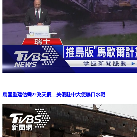
烏國重建估需22兆天價 美俄駐中大使爆口水戰