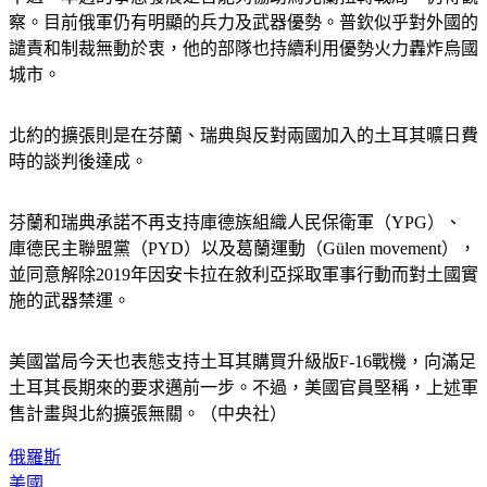
察。目前俄軍仍有明顯的兵力及武器優勢。普欽似乎對外國的
譴責和制裁無動於衷，他的部隊也持續利用優勢火力轟炸烏國
城市。
北約的擴張則是在芬蘭、瑞典與反對兩國加入的土耳其曠日費
時的談判後達成。
芬蘭和瑞典承諾不再支持庫德族組織人民保衛軍（YPG）、
庫德民主聯盟黨（PYD）以及葛蘭運動（Gülen movement），
並同意解除2019年因安卡拉在敘利亞採取軍事行動而對土國實
施的武器禁運。
美國當局今天也表態支持土耳其購買升級版F-16戰機，向滿足
土耳其長期來的要求邁前一步。不過，美國官員堅稱，上述軍
售計畫與北約擴張無關。（中央社）
俄羅斯
美國