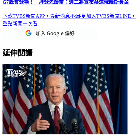
G7峰會登場！ 拜登先爆雷：週二將宣布禁運俄羅斯黃金
下載TVBS新聞APP，最新消息不漏接
加入TVBS新聞LINE，
重點新聞一次看
延伸閱讀