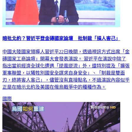
暗批北約？習近平登金磚國家論壇 批制裁「損人害己」
中國大陸國家領導人習近平22日晚間，透過視訊方式出席「金
磚國家工商論壇」開幕大會發表演說。 習近平在演說中除了
指出當前經濟全球化遭遇「逆風逆流」外，還特別提及「擴張
軍事聯盟，以犧牲別國安全謀求自身安全」、「制裁是雙面
刃，終將害人害己」，儘管沒有直接點名，不過演說內容似乎
正是在暗示北約及美國在俄烏戰爭中的種種作為。
國際