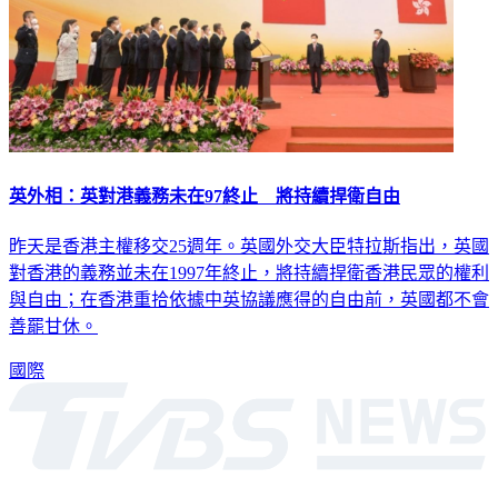
英外相：英對港義務未在97終止 將持續捍衛自由
昨天是香港主權移交25週年。英國外交大臣特拉斯指出，英國
對香港的義務並未在1997年終止，將持續捍衛香港民眾的權利
與自由；在香港重拾依據中英協議應得的自由前，英國都不會
善罷甘休。
國際