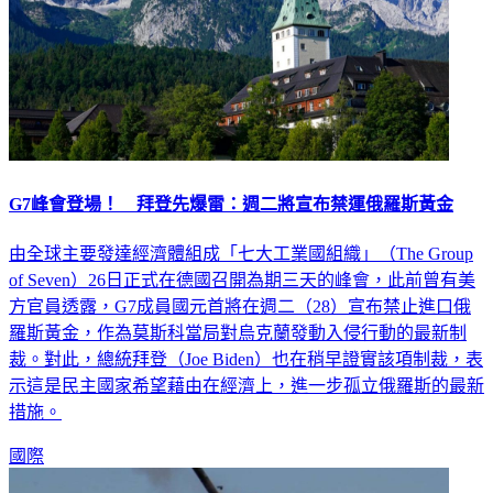
G7峰會登場！ 拜登先爆雷：週二將宣布禁運俄羅斯黃金
由全球主要發達經濟體組成「七大工業國組織」（The Group
of Seven）26日正式在德國召開為期三天的峰會，此前曾有美
方官員透露，G7成員國元首將在週二（28）宣布禁止進口俄
羅斯黃金，作為莫斯科當局對烏克蘭發動入侵行動的最新制
裁。對此，總統拜登（Joe Biden）也在稍早證實該項制裁，表
示這是民主國家希望藉由在經濟上，進一步孤立俄羅斯的最新
措施。
國際