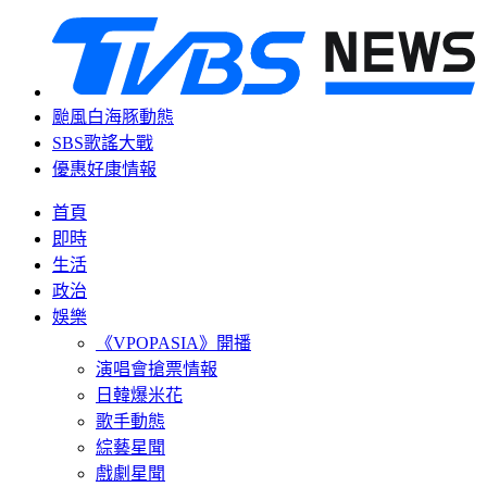
颱風白海豚動態
SBS歌謠大戰
優惠好康情報
首頁
即時
生活
政治
娛樂
《VPOPASIA》開播
演唱會搶票情報
日韓爆米花
歌手動態
綜藝星聞
戲劇星聞