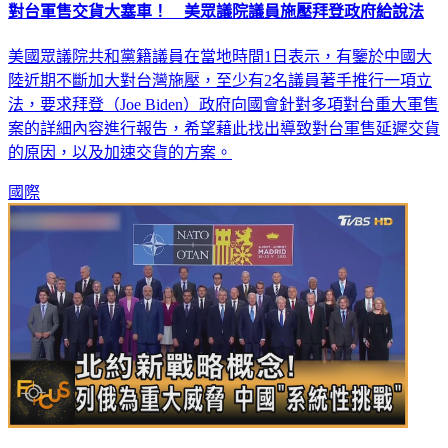
對台軍售交貨大塞車！ 美眾議院議員施壓拜登政府給說法
美國眾議院共和黨籍議員在當地時間1日表示，有鑒於中國大
陸近期不斷加大對台灣施壓，至少有2名議員著手推行一項立
法，要求拜登（Joe Biden）政府向國會針對多項對台重大軍售
案的詳細內容進行報告，希望藉此找出導致對台軍售延遲交貨
的原因，以及加速交貨的方案。
國際