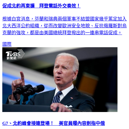
促成北約再東擴 拜登電話外交奏效！
根據白宮消息，芬蘭和瑞典兩個軍事不結盟國家幾乎篤定加入
北大西洋公約組織，從而改變歐洲安全地貌、反抗俄羅斯對烏
克蘭的強攻，都是由美國總統拜登撥出的一連串電話促成。
國際
G7、北約峰會接連登場！ 美官員曝內容劍指中俄