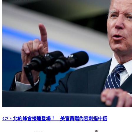
G7、北約峰會接連登場！ 美官員曝內容劍指中俄