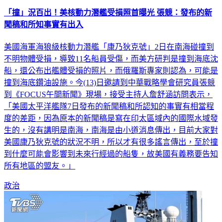
「撞」況百出！美核動力潛艦受損照首曝光 張競：發布的新
聞稿和所知事實有出入
美國海軍海狼級核動力潛艦「康乃狄克號」2日在南海碰撞到
不明物體受損，導致11名船員受傷，而美方研判是撞到海底沈
船，還公布出艦體受損的照片，而俄羅斯專家則認為，可能是
撞到海底鑽油設施。今(13)日邀請到中華戰略學會研究員張競
到《FOCUS午間新聞》現場，接受主持人詹舒涵訪問表示，
「美國太平洋艦隊7日發布的新聞稿和所認知的事實有相當程
度的差距，因為原本的新聞稿是寫在印太區域內的國際水域發
生的，沒有講明是南海，南海是由小道消息傳出，目前大家對
美國康乃狄克號的狀況不明，所以才有很多謠言傳出，至於撞
到什麼可能會影響到未來行經過的船隻，故美國有義務要告知
所有地區的盟友。」
政治