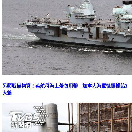
另類戰備物資！英航母海上茶包用罄 加拿大海軍慷慨補給3
大箱