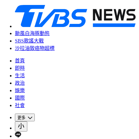
颱風白海豚動態
SBS歌謠大戰
沙拉油致癌物超標
首頁
即時
生活
政治
娛樂
國際
社會
更多