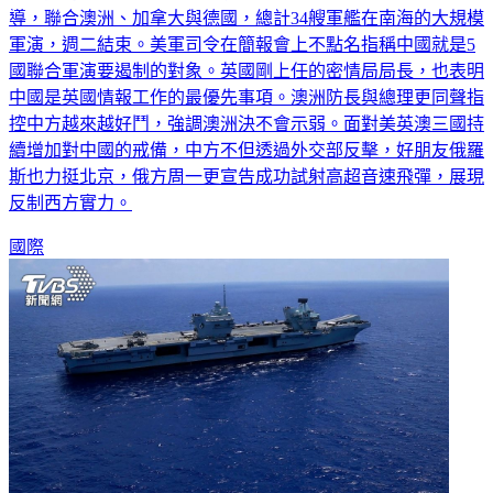
國際間的大國結盟與相互對抗正持續增溫。由美國與日本主
導，聯合澳洲、加拿大與德國，總計34艘軍艦在南海的大規模
軍演，週二結束。美軍司令在簡報會上不點名指稱中國就是5
國聯合軍演要遏制的對象。英國剛上任的密情局局長，也表明
中國是英國情報工作的最優先事項。澳洲防長與總理更同聲指
控中方越來越好鬥，強調澳洲決不會示弱。面對美英澳三國持
續增加對中國的戒備，中方不但透過外交部反擊，好朋友俄羅
斯也力挺北京，俄方周一更宣告成功試射高超音速飛彈，展現
反制西方實力。
國際