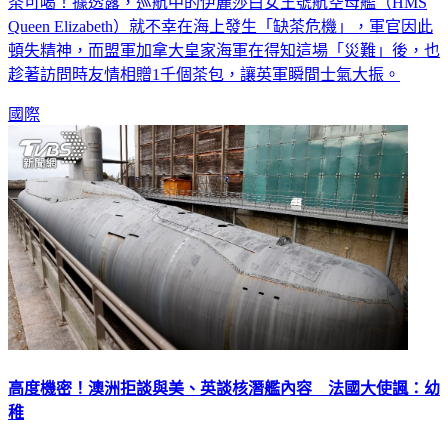
英國的喝茶文化舉世聞名，就連刻苦耐勞的軍人都難以忍受沒
茶可喝！據透露，巡航中的伊麗莎白女王號航空母艦（HMS
Queen Elizabeth）就不幸在海上發生「缺茶危機」，軍官因此
頓失精神，而盟軍加拿大皇家海軍在得知這場「災難」後，也
趁著訪問時友情相贈1千個茶包，讓英軍瞬間士氣大振。
國際
高度機密！澳洲拒談與美、英談核潛艦內容 法國大使諷：幼
稚