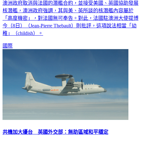
澳洲政府取消與法國的潛艦合約，並接受美國、英國協助發展
核潛艦，澳洲政府強調，其與美、英所談的核潛艦內容屬於
「高度機密」，對法國無可奉告。對此，法國駐澳洲大使提博
今（8日）（Jean-Pierre Thebault）則批評，這項說法相當「幼
稚」（childish）。
國際
共機加大擾台 英國外交部：無助區域和平穩定