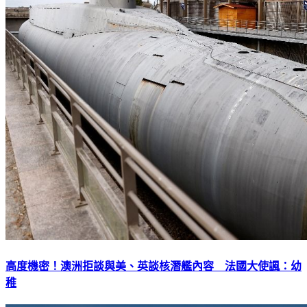
高度機密！澳洲拒談與美、英談核潛艦內容 法國大使諷：幼
稚