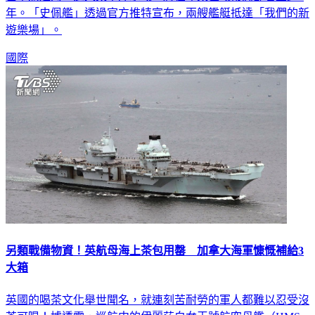
巴拿馬運河，進入太平洋水域，將在印太區域常態部署至少5
年。「史佩艦」透過官方推特宣布，兩艘艦艇抵達「我們的新
遊樂場」。
國際
另類戰備物資！英航母海上茶包用罄 加拿大海軍慷慨補給3
大箱