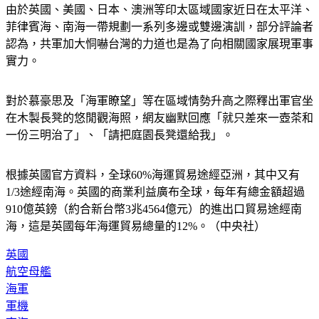
由於英國、美國、日本、澳洲等印太區域國家近日在太平洋、
菲律賓海、南海一帶規劃一系列多邊或雙邊演訓，部分評論者
認為，共軍加大恫嚇台灣的力道也是為了向相關國家展現軍事
實力。
對於慕豪思及「海軍瞭望」等在區域情勢升高之際釋出軍官坐
在木製長凳的悠閒觀海照，網友幽默回應「就只差來一壺茶和
一份三明治了」、「請把庭園長凳還給我」。
根據英國官方資料，全球60%海運貿易途經亞洲，其中又有
1/3途經南海。英國的商業利益廣布全球，每年有總金額超過
910億英鎊（約合新台幣3兆4564億元）的進出口貿易途經南
海，這是英國每年海運貿易總量的12%。（中央社）
英國
航空母艦
海軍