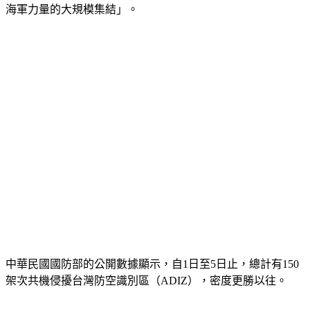
（Navy Lookout）6日即發布同一張照片並推文「放輕鬆觀測
海軍力量的大規模集結」。
中華民國國防部的公開數據顯示，自1日至5日止，總計有150
架次共機侵擾台灣防空識別區（ADIZ），密度更勝以往。