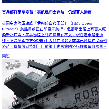
官兵都打兩劑疫苗！英航艦印太巡航 仍爆百人染疫
英國皇家海軍旗艦「伊麗莎白女王號」（HMS Queen
Elizabeth）航艦目前正在印度洋航行，但卻爆出艦上有百人感
染新冠病毒，病毒從陸上到海洋無孔不入，現在連軍艦也遭
殃。不過英國軍方強調船上人員在出發之前都已經接種過兩劑
疫苗，疫情得到控制，目前艦上也實施防疫措施來追蹤檢測。
國際