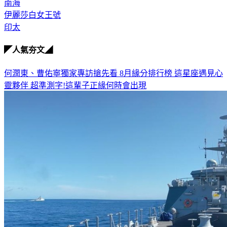
軍機
南海
伊麗莎白女王號
印太
◤人氣夯文◢
何潤東、曹佑寧獨家專訪搶先看
8月緣分排行榜 這星座遇見心
靈夥伴
超準測字!這輩子正緣何時會出現