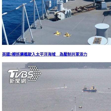
英國2艘巡邏艦駛入太平洋海域 為壓制共軍添力