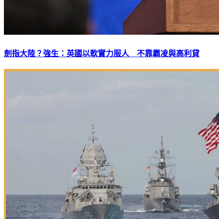
劍指大陸？強生：英國以軟實力服人 不靠霸凌與高利貸