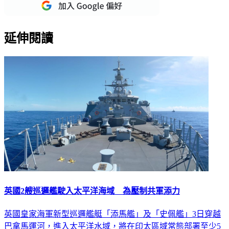
重點新聞一次看
延伸閱讀
英國2艘巡邏艦駛入太平洋海域 為壓制共軍添力
英國皇家海軍新型巡邏艦艇「添馬艦」及「史佩艦」3日穿越