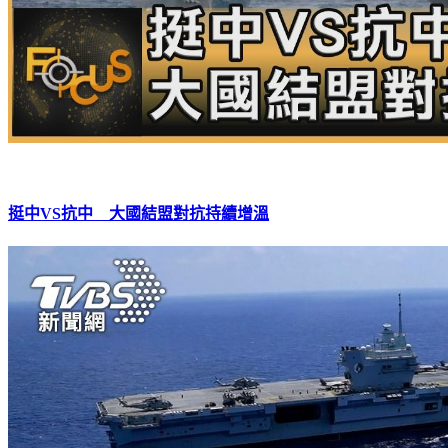
挺中VS抗中 大國結盟對抗持續增溫