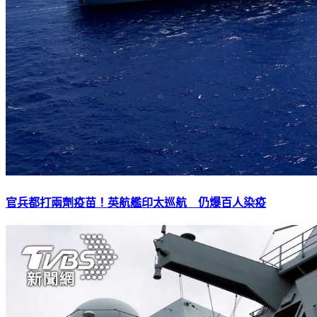
官兵都打兩劑疫苗！英航艦印太巡航 仍爆百人染疫