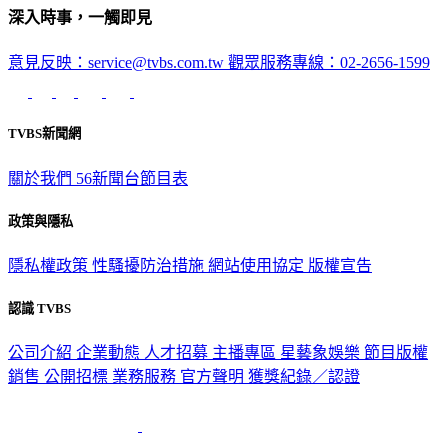
深入時事，一觸即見
意見反映：service@tvbs.com.tw
觀眾服務專線：02-2656-1599
TVBS新聞網
關於我們
56新聞台節目表
政策與隱私
隱私權政策
性騷擾防治措施
網站使用協定
版權宣告
認識 TVBS
公司介紹
企業動態
人才招募
主播專區
星藝象娛樂
節目版權
銷售
公開招標
業務服務
官方聲明
獲獎紀錄／認證