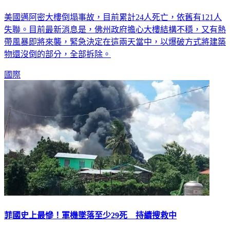
美國邁阿密大樓倒塌事故，目前累計24人死亡，依舊有121人
失聯。目前最新消息是，佛州政府擔心大樓結構不穩，又有熱
帶風暴即將來襲，緊急決定在這兩天當中，以爆破方式將建築
物還沒倒的部分，全部拆除。
國際
菲國史上最慘！軍機墜落至少29死 持續搜救中