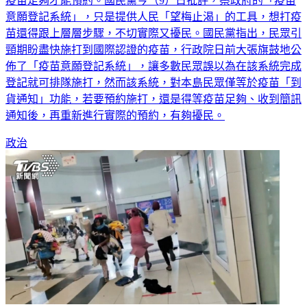
疫苗足夠才能預約。國民黨今（9）日批評，蔡政府的「疫苗
意願登記系統」，只是提供人民「望梅止渴」的工具，想打疫
苗還得跟上層層步驟，不切實際又擾民。國民黨指出，民眾引
頸期盼盡快施打到國際認證的疫苗，行政院日前大張旗鼓地公
佈了「疫苗意願登記系統」，讓多數民眾誤以為在該系統完成
登記就可排隊施打，然而該系統，對本島民眾僅等於疫苗「到
貨通知」功能，若要預約施打，還是得等疫苗足夠、收到簡訊
通知後，再重新進行實際的預約，有夠擾民。
政治