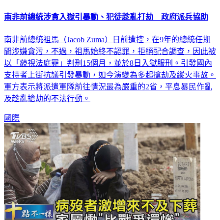
南非前總統涉貪入獄引暴動、犯徒趁亂打劫 政府派兵協助
南非前總統祖馬（Jacob Zuma）日前遭控，在9年的總統任期
間涉嫌貪污，不過，祖馬始終不認罪，拒絕配合調查，因此被
以「藐視法庭罪」判刑15個月，並於8日入獄服刑。引發國內
支持者上街抗議引發暴動，如今演變為多起搶劫及縱火事故。
軍方表示將派遣軍隊前往情況最為嚴重的2省，平息暴民作亂
及趁亂搶劫的不法行動。
國際