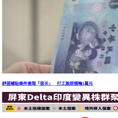
紓困補貼條件竟限「這天」 打工族怨領嘸1萬元