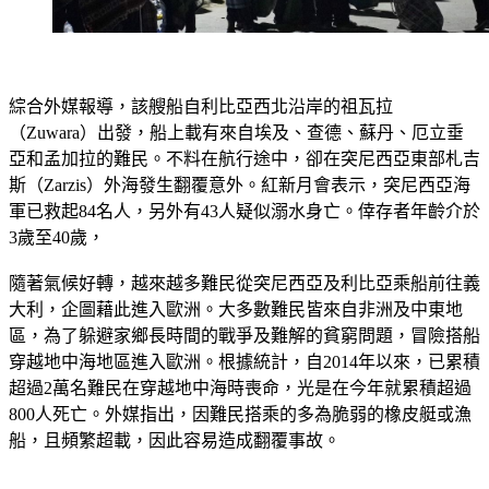
綜合外媒報導，該艘船自利比亞西北沿岸的祖瓦拉
（Zuwara）出發，船上載有來自埃及、查德、蘇丹、厄立垂
亞和孟加拉的難民。不料在航行途中，卻在突尼西亞東部札吉
斯（Zarzis）外海發生翻覆意外。紅新月會表示，突尼西亞海
軍已救起84名人，另外有43人疑似溺水身亡。倖存者年齡介於
3歲至40歲，
隨著氣候好轉，越來越多難民從突尼西亞及利比亞乘船前往義
大利，企圖藉此進入歐洲。大多數難民皆來自非洲及中東地
區，為了躲避家鄉長時間的戰爭及難解的貧窮問題，冒險搭船
穿越地中海地區進入歐洲。根據統計，自2014年以來，已累積
超過2萬名難民在穿越地中海時喪命，光是在今年就累積超過
800人死亡。外媒指出，因難民搭乘的多為脆弱的橡皮艇或漁
船，且頻繁超載，因此容易造成翻覆事故。