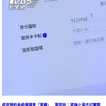
疫苗預約系統僅調查「意願」 藍怒批：望梅止渴不切實際