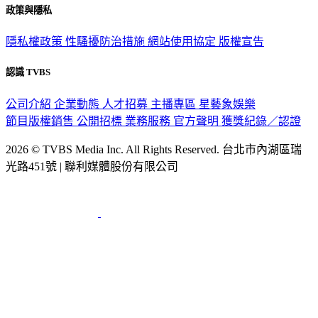
政策與隱私
隱私權政策
性騷擾防治措施
網站使用協定
版權宣告
認識 TVBS
公司介紹
企業動態
人才招募
主播專區
星藝象娛樂
節目版權銷售
公開招標
業務服務
官方聲明
獲獎紀錄／認證
2026 © TVBS Media Inc. All Rights Reserved. 台北市內湖區瑞
光路451號 | 聯利媒體股份有限公司