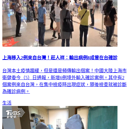
上海移入2例來自台灣！莊人祥：輸出病例8成曾在台確診
台灣本土疫情趨緩，但是還是頻傳輸出個案！中國大陸上海市
衛健委今（5）日通報，新增6例境外輸入確診案例。其中有2
個案例來自台灣，在集中檢疫時出現症狀，隨後檢查就被診斷
為確診病例。
生活