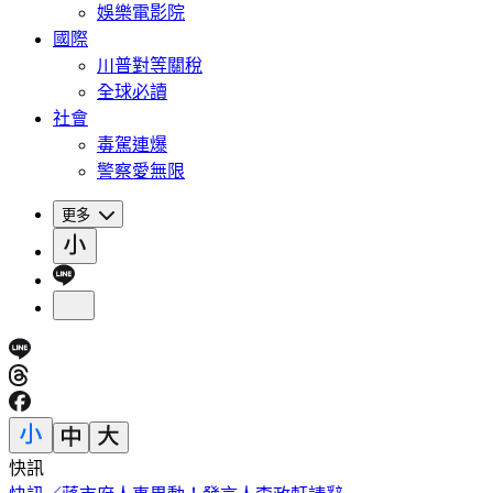
娛樂電影院
國際
川普對等關稅
全球必讀
社會
毒駕連爆
警察愛無限
更多
快訊