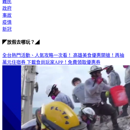
難民
政府
事故
疫情
新冠
◤放假去哪玩？◢
全台熱門活動、人氣攻略一次看！
高雄美食優惠開搶！再抽
萬元住宿券
下載食尚玩家APP！免費領取優惠券