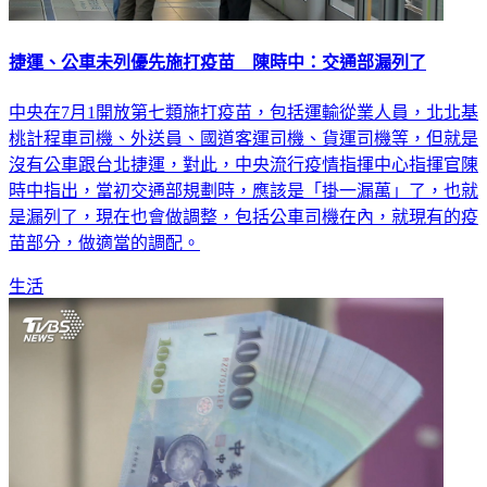
捷運、公車未列優先施打疫苗 陳時中：交通部漏列了
中央在7月1開放第七類施打疫苗，包括運輸從業人員，北北基
桃計程車司機、外送員、國道客運司機、貨運司機等，但就是
沒有公車跟台北捷運，對此，中央流行疫情指揮中心指揮官陳
時中指出，當初交通部規劃時，應該是「掛一漏萬」了，也就
是漏列了，現在也會做調整，包括公車司機在內，就現有的疫
苗部分，做適當的調配。
生活