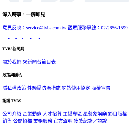
深入時事，一觸即見
意見反映：service@tvbs.com.tw
觀眾服務專線：02-2656-1599
TVBS新聞網
關於我們
56新聞台節目表
政策與隱私
隱私權政策
性騷擾防治措施
網站使用協定
版權宣告
認識 TVBS
公司介紹
企業動態
人才招募
主播專區
星藝象娛樂
節目版權
銷售
公開招標
業務服務
官方聲明
獲獎紀錄／認證