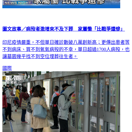
圖文故事／病歿者激增來不及下葬 家屬慟「比戰爭還慘」
印尼疫情嚴重，不但單日確診數破八萬創新高；更傳出患者等
不到病床、買不到氧氣病歿的不幸，單日超過1700人病歿，也
讓墓園幾乎找不到空位埋葬往生者。
國際