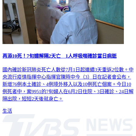
再添10死！7旬婦解隔2天亡 1人呼吸喘確診當日病逝
國內確診新冠肺炎死亡人數從7月1日起連續3天重返2位數。中
央流行疫情指揮中心指揮官陳時中今（3）日在記者會公布，
新增76例本土確診、4例境外移入以及10例死亡個案。今日10
例死者中，案9951的7旬婦人在6月2日住院、3日確診、24日解
隔出院，短短2天後就身亡。
生活