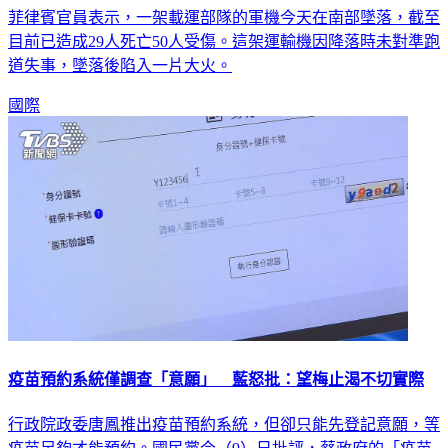
菲律賓官員表示，一架載運部隊的軍機今天在南部墜落，截至
目前已造成29人死亡50人受傷。這架運輸機因降落時未對準跑
道失事，墜落後陷入一片大火。
國際
疫苗預約系統僅調查「意願」 藍怒批：望梅止渴不切實際
行政院政委唐鳳推出疫苗預約系統，但卻只能先登記意願，等