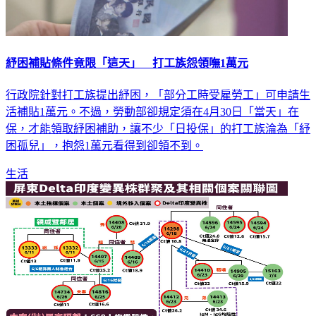
紓困補貼條件竟限「這天」 打工族怨領嘸1萬元
行政院針對打工族提出紓困，「部分工時受雇勞工」可申請生
活補貼1萬元。不過，勞動部卻規定須在4月30日「當天」在
保，才能領取紓困補助，讓不少「日投保」的打工族淪為「紓
困孤兒」，抱怨1萬元看得到卻領不到。
生活