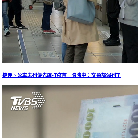
捷運、公車未列優先施打疫苗 陳時中：交通部漏列了