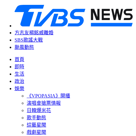
方志友楊銘威離婚
SBS歌謠大戰
颱風動態
首頁
即時
生活
政治
娛樂
《VPOPASIA》開播
演唱會搶票情報
日韓爆米花
歌手動態
綜藝星聞
戲劇星聞