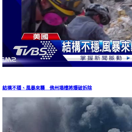
結構不穩、風暴來襲 佛州塌樓將爆破拆除