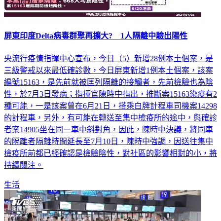
屏東印度Delta病毒群聚再擴大? 1人隔離中驗出陽性
央流行疫情指揮中心宣布，今日（5）新增28例本土個案，是
三級警戒以來最低確診數，今日屏東新增1例本土個案，該案
編號15163，是先前就被匡列隔離的接觸者，先前檢驗也為陰
性，於7月3日發病；指揮官陳時中指出，推斷案15163染疫有2
種可能，一是該案曾在6月21日，搭乘白牌計程車司機案14298
的計程車，另外，有可能在轉送至集中檢疫所的途中，與確診
者案14905坐在同一車中斜對角，因此，陳時中決議，將同車
的隔離者隔離時間延長至7月10日，陳時中強調，因送往集中
檢疫所前都已經確認是檢驗陰性，對社區的影響相對的小，將
持續關注。
生活