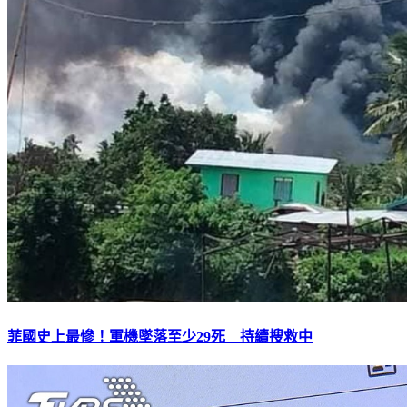
菲國史上最慘！軍機墜落至少29死 持續搜救中