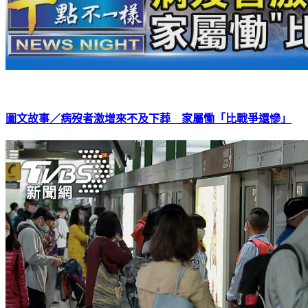
圖文故事／病歿者激增來不及下葬 家屬慟「比戰爭還慘」