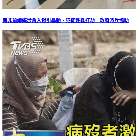
南非前總統涉貪入獄引暴動、犯徒趁亂打劫 政府派兵協助