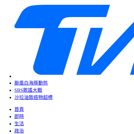
颱風白海豚動態
SBS歌謠大戰
沙拉油致癌物超標
首頁
即時
生活
政治