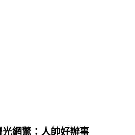
曝光網驚：人帥好辦事