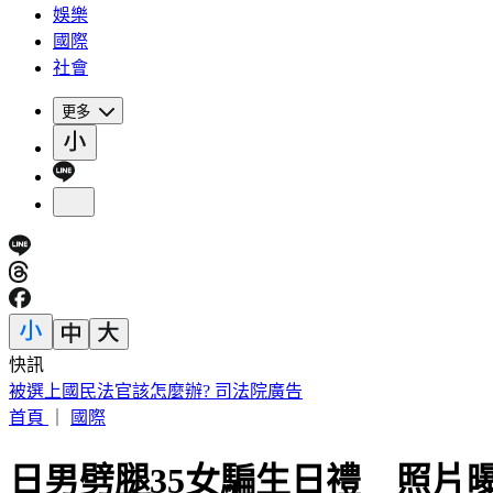
娛樂
國際
社會
更多
快訊
被選上國民法官該怎麼辦? 司法院廣告
首頁
｜
國際
日男劈腿35女騙生日禮 照片