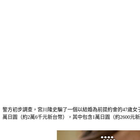
警方初步調查，宮川隆史騙了一個以結婚為前提約會的47歲女子
萬日圓（約2萬6千元新台幣），其中包含1萬日圓（約2600元