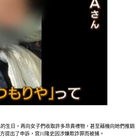
造假自己的生日，再向女子們收取許多昂貴禮物，甚至藉機向她們推銷
警方提出了申訴，宮川隆史因涉嫌欺詐罪而被捕。