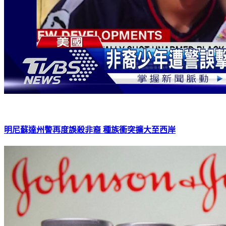
明尼蘇達州警再度誤殺非裔 種族衝突擴大至西岸