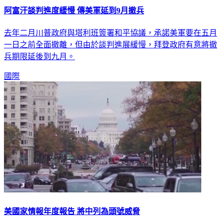
阿富汗談判進度緩慢 傳美軍延到9月撤兵
去年二月川普政府與塔利班簽署和平協議，承諾美軍要在五月
一日之前全面撤離，但由於談判進展緩慢，拜登政府有意將撤
兵期限延後到九月。
國際
美國家情報年度報告 將中列為頭號威脅