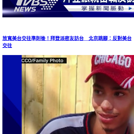
放寬美台交往準則後！拜登派密友訪台 北京跳腳：反對美台
交往