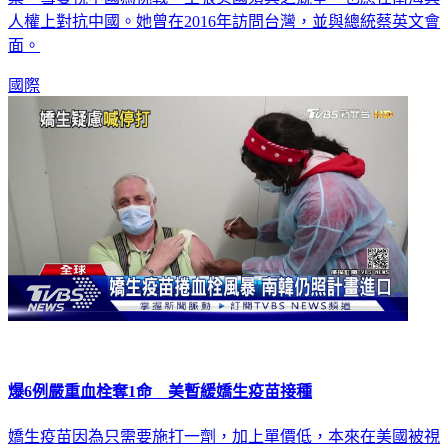
人權上對抗中國。她曾在2016年訪問台灣，並與總統蔡英文會
面。
國際
爆6例嚴重血栓奪1命 美暫緩嬌生疫苗接種
嬌生疫苗因為只需要施打一劑，加上單價低，本來在美國被視