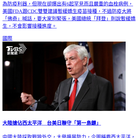
為防疫利器，但現在卻爆出有6起罕見而且嚴重的血栓病例，
美國FDA跟CDC雙雙建議暫緩嬌生疫苗接種，不過防疫大將
「佛奇」喊話，要大家別緊張，美國總統「拜登」則說暫緩嬌
生，不會影響接種進度。
國際
大陸搶佔西太平洋 台美日聯守「第一島鏈」
中國大陸採取戰狼外交，大舉擴展勢力，企圖稱霸西太平洋，