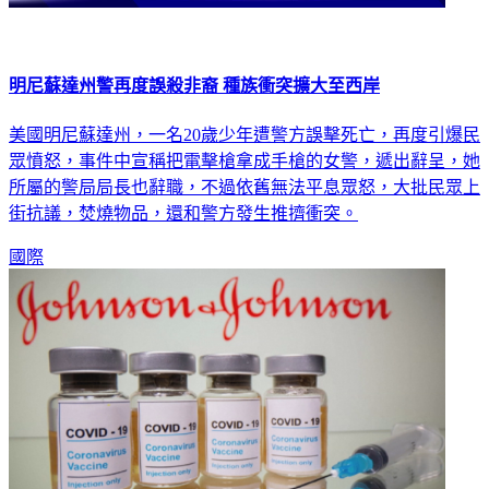
明尼蘇達州警再度誤殺非裔 種族衝突擴大至西岸
美國明尼蘇達州，一名20歲少年遭警方誤擊死亡，再度引爆民
眾憤怒，事件中宣稱把電擊槍拿成手槍的女警，遞出辭呈，她
所屬的警局局長也辭職，不過依舊無法平息眾怒，大批民眾上
街抗議，焚燒物品，還和警方發生推擠衝突。
國際