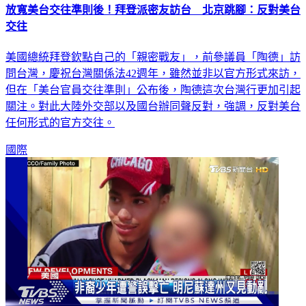
放寬美台交往準則後！拜登派密友訪台 北京跳腳：反對美台
交往
美國總統拜登欽點自己的「親密戰友」，前參議員「陶德」訪
問台灣，慶祝台灣關係法42週年，雖然並非以官方形式來訪，
但在「美台官員交往準則」公布後，陶德這次台灣行更加引起
關注。對此大陸外交部以及國台辦同聲反對，強調，反對美台
任何形式的官方交往。
國際