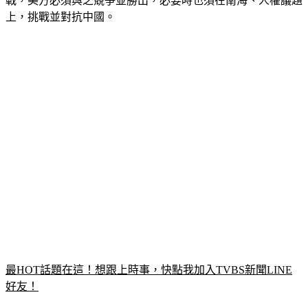
戰，美方必須與之競爭並勝出，必要時也須在南海、人權議題
上，挑戰並對抗中國。
最HOT話題在這！想跟上時事，快點我加入TVBS新聞LINE
好友！