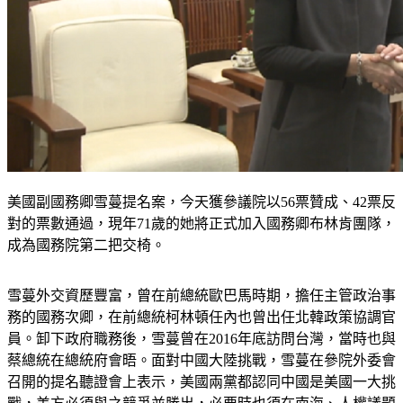
美國副國務卿雪蔓提名案，今天獲參議院以56票贊成、42票反
對的票數通過，現年71歲的她將正式加入國務卿布林肯團隊，
成為國務院第二把交椅。
雪蔓外交資歷豐富，曾在前總統歐巴馬時期，擔任主管政治事
務的國務次卿，在前總統柯林頓任內也曾出任北韓政策協調官
員。卸下政府職務後，雪蔓曾在2016年底訪問台灣，當時也與
蔡總統在總統府會晤。面對中國大陸挑戰，雪蔓在參院外委會
召開的提名聽證會上表示，美國兩黨都認同中國是美國一大挑