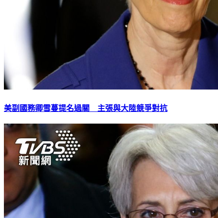
美副國務卿雪蔓提名過關 主張與大陸競爭對抗