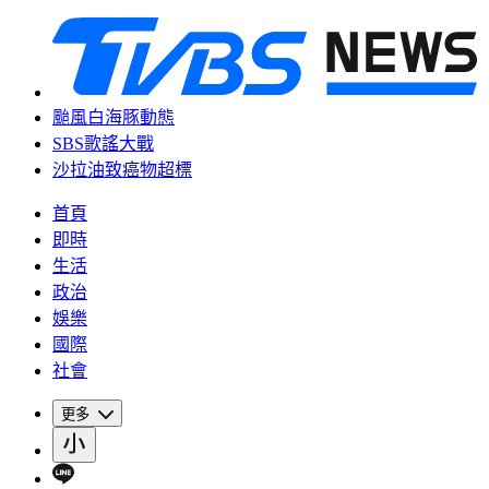
颱風白海豚動態
SBS歌謠大戰
沙拉油致癌物超標
首頁
即時
生活
政治
娛樂
國際
社會
更多