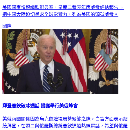
美國國家情報總監辦公室，星期二發表年度威脅評估報告 ，
把中國大陸迫切尋求全球影響力，列為美國的頭號威脅。
國際
拜登普欽破冰通話 提議舉行美俄峰會
美俄兩國關係因為烏克蘭邊境局勢緊繃之際，白宮方面表示總
統拜登，在週二與俄羅斯總統普欽通過熱線電話，希望與俄羅