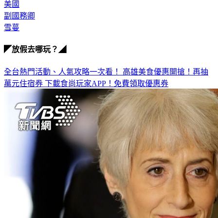
美國
副國務卿
雪蔓
◤放假去哪玩？◢
全台熱門活動、人氣攻略一次看！
高雄美食優惠開搶！再抽
萬元住宿券
下載食尚玩家APP！免費領取優惠券