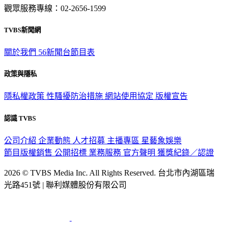
觀眾服務專線：02-2656-1599
TVBS新聞網
關於我們
56新聞台節目表
政策與隱私
隱私權政策
性騷擾防治措施
網站使用協定
版權宣告
認識 TVBS
公司介紹
企業動態
人才招募
主播專區
星藝象娛樂
節目版權銷售
公開招標
業務服務
官方聲明
獲獎紀錄／認證
2026 © TVBS Media Inc. All Rights Reserved. 台北市內湖區瑞
光路451號 | 聯利媒體股份有限公司