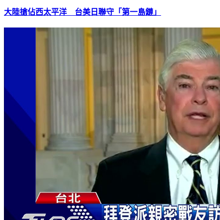
大陸搶佔西太平洋 台美日聯守「第一島鏈」