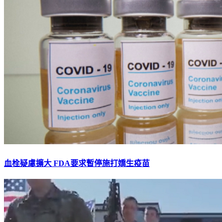
血栓疑慮擴大 FDA要求暫停施打嬌生疫苗