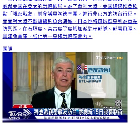
威脅美國在亞太的戰略佈局。為了牽制大陸，美國總統拜登欽
點「親密戰友」前參議員陶德率團，進行非官方的訪台行程。
而面對大陸不斷騷擾釣魚台海域，日本也將琉球群島列為重點
防禦區，在石垣島、宮古島等島嶼加派駐守部隊、部署飛彈、
興建彈藥庫，強化第一島鏈戰略應變力。
國際