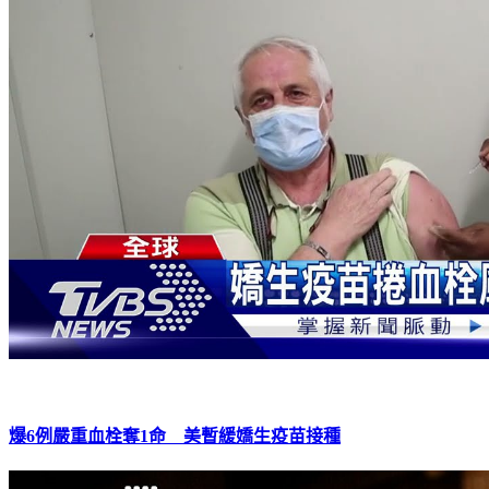
爆6例嚴重血栓奪1命 美暫緩嬌生疫苗接種