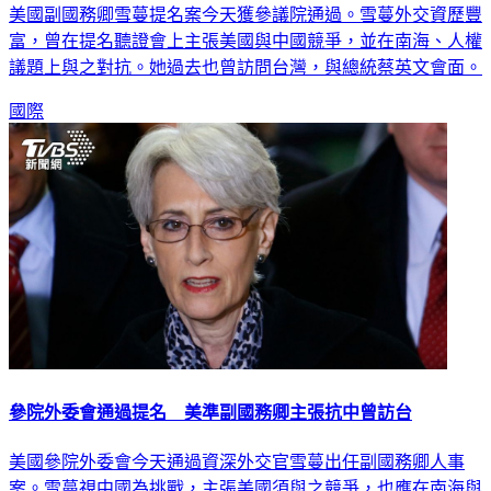
美國副國務卿雪蔓提名案今天獲參議院通過。雪蔓外交資歷豐
富，曾在提名聽證會上主張美國與中國競爭，並在南海、人權
議題上與之對抗。她過去也曾訪問台灣，與總統蔡英文會面。
國際
參院外委會通過提名 美準副國務卿主張抗中曾訪台
美國參院外委會今天通過資深外交官雪蔓出任副國務卿人事
案。雪蔓視中國為挑戰，主張美國須與之競爭，也應在南海與