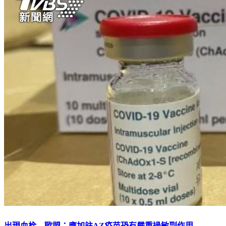
出現血栓 歐盟：應加註AZ疫苗恐有嚴重過敏副作用