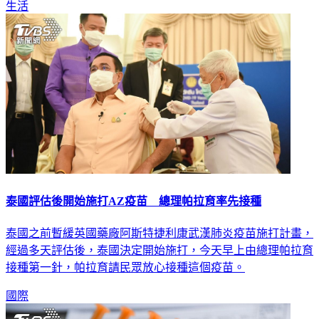
生活
泰國評估後開始施打AZ疫苗 總理帕拉育率先接種
泰國之前暫緩英國藥廠阿斯特捷利康武漢肺炎疫苗施打計畫，
經過多天評估後，泰國決定開始施打，今天早上由總理帕拉育
接種第一針，帕拉育請民眾放心接種這個疫苗。
國際