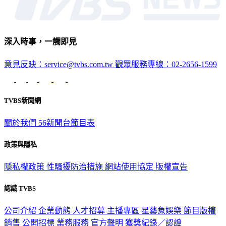
深入時事，一觸即見
意見反映：service@tvbs.com.tw
觀眾服務專線：02-2656-1599
TVBS新聞網
關於我們
56新聞台節目表
政策與隱私
隱私權政策
性騷擾防治措施
網站使用協定
版權宣告
認識 TVBS
公司介紹
企業動態
人才招募
主播專區
星藝象娛樂
節目版權
銷售
公開招標
業務服務
官方聲明
獲獎紀錄／認證