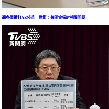
籲各國續打AZ疫苗 世衛：將開會探討相關問題