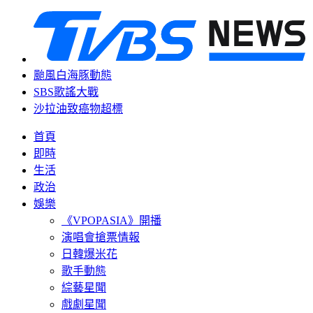
颱風白海豚動態
SBS歌謠大戰
沙拉油致癌物超標
首頁
即時
生活
政治
娛樂
《VPOPASIA》開播
演唱會搶票情報
日韓爆米花
歌手動態
綜藝星聞
戲劇星聞