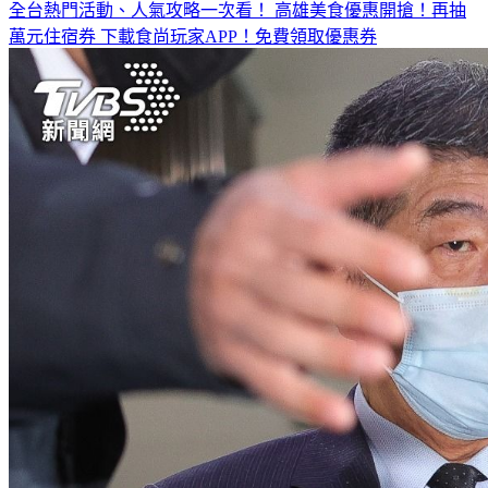
全台熱門活動、人氣攻略一次看！
高雄美食優惠開搶！再抽
萬元住宿券
下載食尚玩家APP！免費領取優惠券