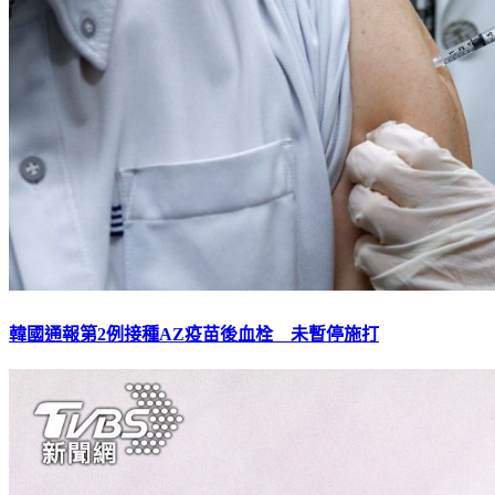
韓國通報第2例接種AZ疫苗後血栓 未暫停施打