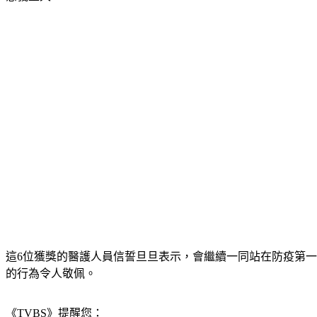
這6位獲獎的醫護人員信誓旦旦表示，會繼續一同站在防疫第
的行為令人敬佩。
《TVBS》提醒您：