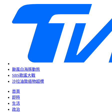
颱風白海豚動態
SBS歌謠大戰
沙拉油致癌物超標
首頁
即時
生活
政治