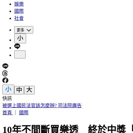
娛樂
國際
社會
更多
快訊
被選上國民法官該怎麼辦? 司法院廣告
首頁
｜
國際
10年不間斷買樂透 終於中獎