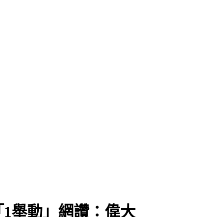
「1舉動」網讚：偉大