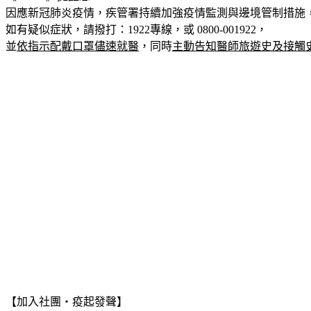
因應新冠肺炎疫情，疾管署持續加強疫情監測與邊境管制措施
如有疑似症狀，請撥打：1922專線，或 0800-001922，
並
依指示配戴口罩儘速就醫
，同時
主動告知醫師旅遊史及接觸
【加入社團‧疫起發聲】