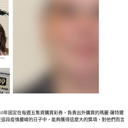
達10年固定在每週五集資購買彩券，負責出外購買的瑪麗·薩特爾
表示在這段疫情嚴峻的日子中，能夠獲得這麼大的獎項，對他們而言