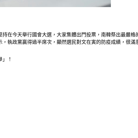
堅持在今天舉行國會大選，大家集體出門投票，南韓祭出最嚴格
示，執政黨贏得過半席次，顯然選民對文在寅的防疫成績，很滿
舉」！