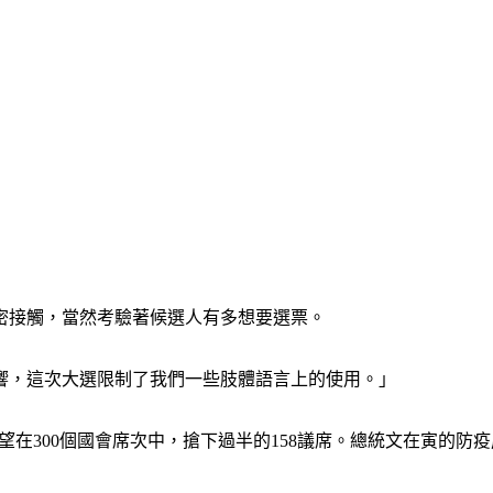
密接觸，當然考驗著候選人有多想要選票。
響，這次大選限制了我們一些肢體語言上的使用。」
望在300個國會席次中，搶下過半的158議席。總統文在寅的防