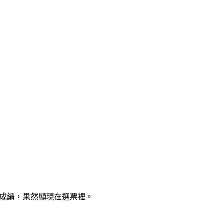
疫成績，果然顯現在選票裡。