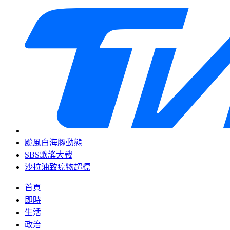
颱風白海豚動態
SBS歌謠大戰
沙拉油致癌物超標
首頁
即時
生活
政治