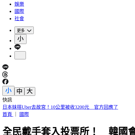
娛樂
國際
社會
更多
快訊
即時新聞快報！ 立即下載TVBS新聞APP
首頁
｜
國際
全民戴手套入投票所！ 韓國