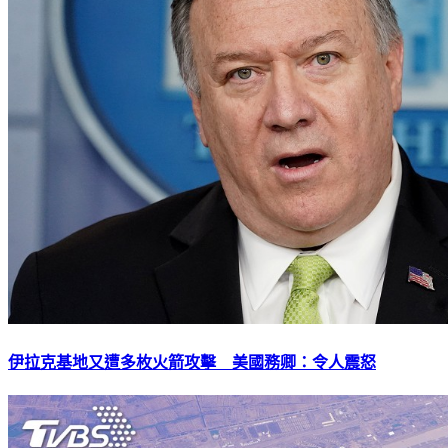
伊拉克基地又遭多枚火箭攻擊 美國務卿：令人震怒