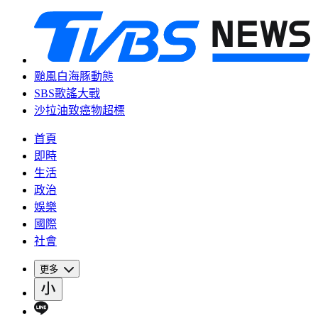
颱風白海豚動態
SBS歌謠大戰
沙拉油致癌物超標
首頁
即時
生活
政治
娛樂
國際
社會
更多