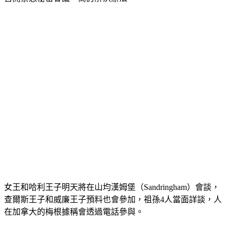
召開緊急秘密會議，商討解決辦法。
女王和哈利王子明天將在山均漢姆堡（Sandringham）會談，
查爾斯王子和威廉王子預料也會參加，祖孫4人當面詳談，人
在加拿大的梅根據稱會透過電話參與。