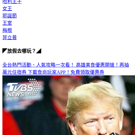
哈利王子
女王
耶誕節
王室
梅根
菲立普
◤放假去哪玩？◢
全台熱門活動、人氣攻略一次看！
高雄美食優惠開搶！再抽
萬元住宿券
下載食尚玩家APP！免費領取優惠券