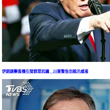
伊朗誤擊客機引發群眾抗議 川普警告勿殺示威者