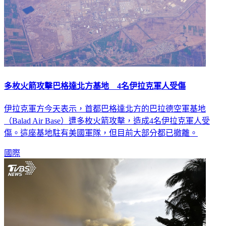
多枚火箭攻擊巴格達北方基地 4名伊拉克軍人受傷
伊拉克軍方今天表示，首都巴格達北方的巴拉德空軍基地
（Balad Air Base）遭多枚火箭攻擊，造成4名伊拉克軍人受
傷。這座基地駐有美國軍隊，但目前大部分都已撤離。
國際