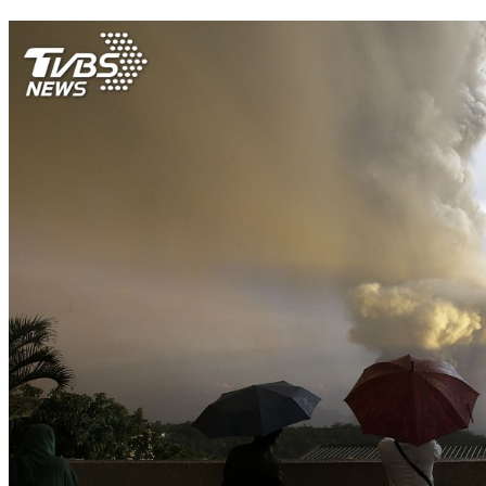
多枚火箭攻擊巴格達北方基地 4名伊拉克軍人受傷