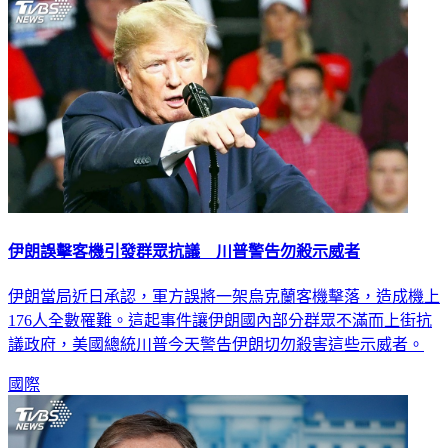
伊朗誤擊客機引發群眾抗議 川普警告勿殺示威者
伊朗當局近日承認，軍方誤將一架烏克蘭客機擊落，造成機上
176人全數罹難。這起事件讓伊朗國內部分群眾不滿而上街抗
議政府，美國總統川普今天警告伊朗切勿殺害這些示威者。
國際