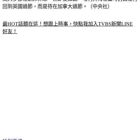
間大多都在臥床休息，但即使如此，哈利與梅根當時仍舊沒有
回到英國過節，而是待在加拿大過節。（中央社）
最HOT話題在這！想跟上時事，快點我加入TVBS新聞LINE
好友！