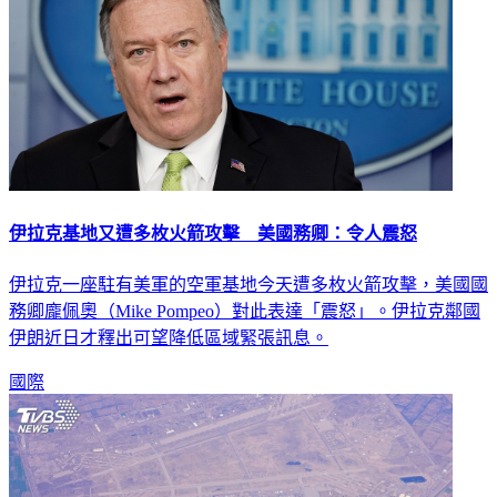
伊拉克基地又遭多枚火箭攻擊 美國務卿：令人震怒
伊拉克一座駐有美軍的空軍基地今天遭多枚火箭攻擊，美國國
務卿龐佩奧（Mike Pompeo）對此表達「震怒」。伊拉克鄰國
伊朗近日才釋出可望降低區域緊張訊息。
國際