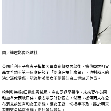
圖／達志影像路透社
英國哈利王子與妻子梅根閃電宣布將退居幕後，據傳98歲祖父
菲立普親王第一反應是怒問「到底在搞什麼鬼」，也對兩人的
決定深感受傷，認為對英國女王伊麗莎白二世缺乏尊重。
哈利與梅根8日拋出震撼彈，宣布要退至幕後，未來要在英國
和加拿大兩地居住，還表示要財務獨立。然而，據傳兩人在公
布消息前沒有和女王商議，讓女王對一切措手不及，將於明天