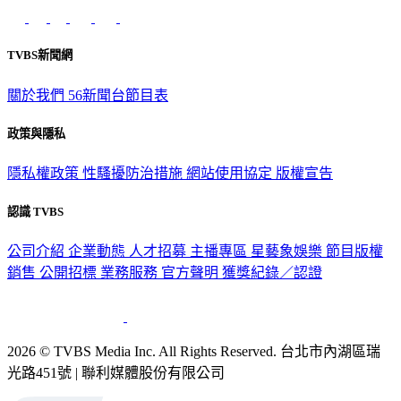
意見反映：service@tvbs.com.tw
觀眾服務專線：02-2656-1599
TVBS新聞網
關於我們
56新聞台節目表
政策與隱私
隱私權政策
性騷擾防治措施
網站使用協定
版權宣告
認識 TVBS
公司介紹
企業動態
人才招募
主播專區
星藝象娛樂
節目版權
銷售
公開招標
業務服務
官方聲明
獲獎紀錄／認證
2026 © TVBS Media Inc. All Rights Reserved. 台北市內湖區瑞
光路451號 | 聯利媒體股份有限公司