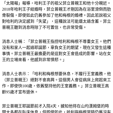
「太陽報」報導，哈利王子的祖父菲立普親王和他十分親近。
2018年哈利王子結婚時，菲立普親王才剛因為在浴室滑倒而肋
骨裂傷，即使如此仍舊參加了他和梅根的婚禮。因此若說祖父
對哈利的決定感到「失望」，這種說法可能還太過含蓄，菲立
普親王聽到消息時除了不可置信，也非常受傷。
消息人士稱：「菲立普親王指控哈利和梅根不尊重女王。他們
沒有和家人一起過耶誕節，辜負女王的期望，現在又發生這種
事情。菲立普親王最擔憂的是這對女王會造成的影響。站在女
王的立場來看，他感到非常憤怒。」
消息人士表示：「哈利和梅根想要休息，不履行王室義務，他
（菲立普親王）絕對不會高興。這個男人會從病床上爬起來工
作，即使快100歲，依舊堅持他的王室義務。」菲立普親王高
齡95歲才宣布退休。
菲立普親王耶誕節前才入院4天，據知他待在山均漢姆堡的時