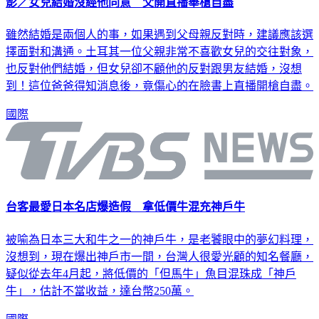
影／女兒結婚沒經他同意 父開直播舉槍自盡
雖然結婚是兩個人的事，如果遇到父母親反對時，建議應該選
擇面對和溝通。土耳其一位父親非常不喜歡女兒的交往對象，
也反對他們結婚，但女兒卻不顧他的反對跟男友結婚，沒想
到！這位爸爸得知消息後，竟傷心的在臉書上直播開槍自盡。
國際
台客最愛日本名店爆造假 拿低價牛混充神戶牛
被喻為日本三大和牛之一的神戶牛，是老饕眼中的夢幻料理，
沒想到，現在爆出神戶市一間，台灣人很愛光顧的知名餐廳，
疑似從去年4月起，將低價的「但馬牛」魚目混珠成「神戶
牛」，估計不當收益，達台幣250萬。