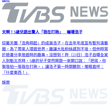
國際
天啊！5歲兒語出驚人「我在打砲」 嚇壞浩子
綜藝天團「浩角翔起」的成員浩子，在去年年底宣布暫別演藝
圈，為了帶家人環遊世界，雖讓大批粉絲感到不捨，但他時常
於臉書分享旅遊時的趣事。沒想到！昨（23日）浩子自曝全家
人到魁北克時，5歲的兒子突然興致一來開口說：「把拔，你
幫我拍一張我在打砲。」讓浩子第一時間聽到，傻眼直呼：
「什麼東西！」
娛樂