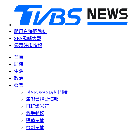
颱風白海豚動態
SBS歌謠大戰
優惠好康情報
首頁
即時
生活
政治
娛樂
《VPOPASIA》開播
演唱會搶票情報
日韓爆米花
歌手動態
綜藝星聞
戲劇星聞