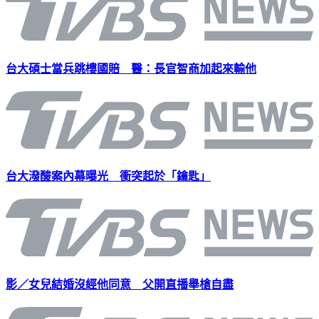
台大碩士當兵跳樓國賠 醫：長官智商加起來輸他
台大潑酸案內幕曝光 衝突起於「鑰匙」
影／女兒結婚沒經他同意 父開直播舉槍自盡