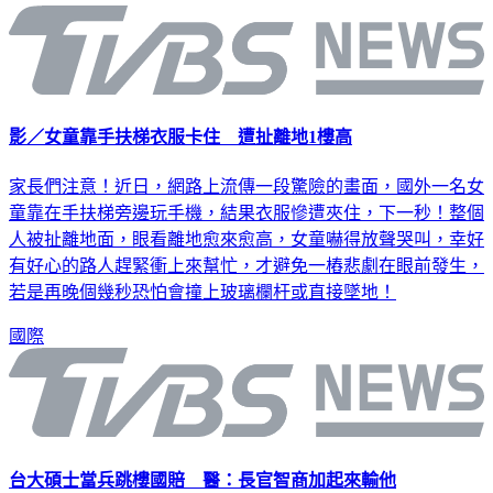
影／女童靠手扶梯衣服卡住 遭扯離地1樓高
家長們注意！近日，網路上流傳一段驚險的畫面，國外一名女
童靠在手扶梯旁邊玩手機，結果衣服慘遭夾住，下一秒！整個
人被扯離地面，眼看離地愈來愈高，女童嚇得放聲哭叫，幸好
有好心的路人趕緊衝上來幫忙，才避免一樁悲劇在眼前發生，
若是再晚個幾秒恐怕會撞上玻璃欄杆或直接墜地！
國際
台大碩士當兵跳樓國賠 醫：長官智商加起來輸他