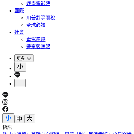
娛樂電影院
國際
川普對等關稅
全球必讀
社會
毒駕連爆
警察愛無限
更多
快訊