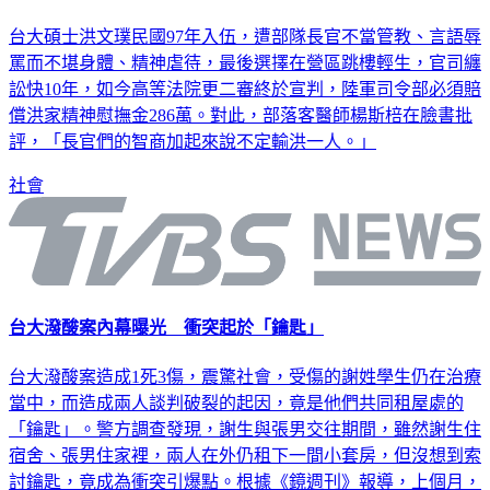
台大碩士洪文璞民國97年入伍，遭部隊長官不當管教、言語辱
罵而不堪身體、精神虐待，最後選擇在營區跳樓輕生，官司纏
訟快10年，如今高等法院更二審終於宣判，陸軍司令部必須賠
償洪家精神慰撫金286萬。對此，部落客醫師楊斯棓在臉書批
評，「長官們的智商加起來說不定輸洪一人。」
社會
台大潑酸案內幕曝光 衝突起於「鑰匙」
台大潑酸案造成1死3傷，震驚社會，受傷的謝姓學生仍在治療
當中，而造成兩人談判破裂的起因，竟是他們共同租屋處的
「鑰匙」。警方調查發現，謝生與張男交往期間，雖然謝生住
宿舍、張男住家裡，兩人在外仍租下一間小套房，但沒想到索
討鑰匙，竟成為衝突引爆點。根據《鏡週刊》報導，上個月，