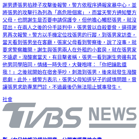
謝男遭張男掐脖子攻擊後報警，警方依程序通報家暴中心，並
將張男的攻擊行為列為「高危險個案」，而當天警方通知雙方
父母，也問謝生是否要申請保護令，但他擔心觸怒張男，就沒
提出。在兩人之後的分手談判中，張男曾以自殺要脅，逼得謝
男再次報警。警方以手機定位找張男的行蹤，到張男家訪查，
當天看到張男坐在客廳，張家父母看到警察後，說了沒事，就
要求警察離開。謝生與張男兩人在外租的小套房，就在張男家
不遠處。潑酸案當天，有目擊者稱，張男一看到謝生旁邊有其
他男同學陪同，情緒一時失控，大聲咆哮：「你把鑰匙還
我！」之後就開始在宿舍爭吵，刺激到張男，後來就發生潑酸
悲劇。此外，據警方表示，張男父母知道兒子的感情問題，曾
讓張男求助專業門診，不過最後仍無法阻止憾事發生。
社會