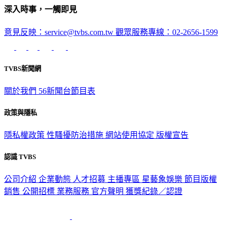
深入時事，一觸即見
意見反映：service@tvbs.com.tw
觀眾服務專線：02-2656-1599
TVBS新聞網
關於我們
56新聞台節目表
政策與隱私
隱私權政策
性騷擾防治措施
網站使用協定
版權宣告
認識 TVBS
公司介紹
企業動態
人才招募
主播專區
星藝象娛樂
節目版權
銷售
公開招標
業務服務
官方聲明
獲獎紀錄／認證