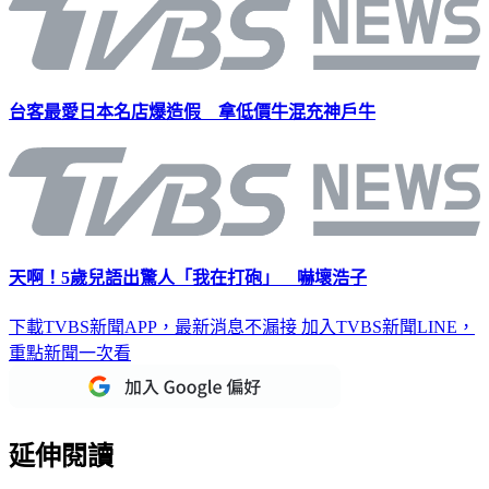
台客最愛日本名店爆造假 拿低價牛混充神戶牛
天啊！5歲兒語出驚人「我在打砲」 嚇壞浩子
下載TVBS新聞APP，最新消息不漏接
加入TVBS新聞LINE，
重點新聞一次看
延伸閱讀