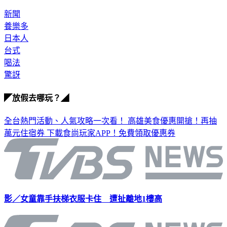
新聞
養樂多
日本人
台式
喝法
驚訝
◤放假去哪玩？◢
全台熱門活動、人氣攻略一次看！
高雄美食優惠開搶！再抽
萬元住宿券
下載食尚玩家APP！免費領取優惠券
影／女童靠手扶梯衣服卡住 遭扯離地1樓高